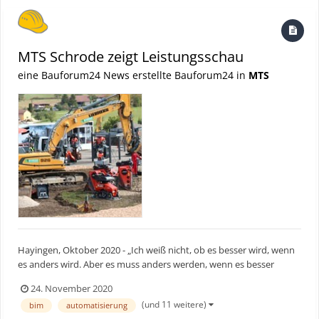
MTS Schrode zeigt Leistungsschau
eine Bauforum24 News erstellte Bauforum24 in
MTS
Hayingen, Oktober 2020 - „Ich weiß nicht, ob es besser wird, wenn
es anders wird. Aber es muss anders werden, wenn es besser
werden soll.“ Mit diesem Zitat von Georg Christoph Lichtenberg
24. November 2020
leitete MTS Vorstandsvorsitzender Rainer Schrode seine
(und 11 weitere)
bim
automatisierung
Begrüßungsrede zu Deutschlands erster Leistungsschau für...