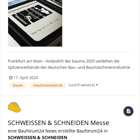
Frankfurt am Main - Anlässlich der bauma 2025 verleihen die
Spitzenverbände der deutschen Bau- und Baumaschinenindustrie
zum vierzehnten Mal gemeinsam mit der Messen München den
17. April 2024
bauma Innovationspreis. Bauforum24 Artikel (24.10.2022): bauma
(und 9 weitere)
bauen
maschinentechnik
Innovationspreis 2022 bauma Innovationspreis...
SCHWEISSEN & SCHNEIDEN Messe
eine Bauforum24 News erstellte Bauforum24 in
SCHWEISSEN & SCHNEIDEN