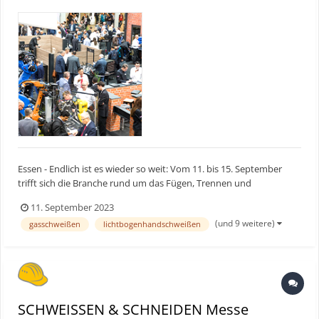
Essen - Endlich ist es wieder so weit: Vom 11. bis 15. September
trifft sich die Branche rund um das Fügen, Trennen und
Beschichten auf der SCHWEISSEN & SCHNEIDEN 2023 in der Messe
11. September 2023
Essen. Über 800 Unternehmen aus 40 Ländern präsentieren ihre
(und 9 weitere)
gasschweißen
lichtbogenhandschweißen
innovativen Produkte und Dienstleistungen. Darunter sind M...
SCHWEISSEN & SCHNEIDEN Messe