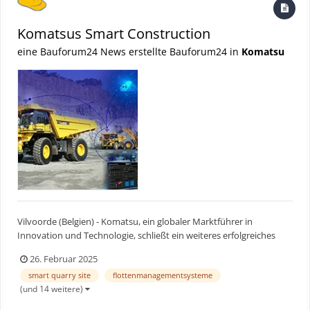
Komatsus Smart Construction
eine Bauforum24 News erstellte Bauforum24 in
Komatsu
Vilvoorde (Belgien) - Komatsu, ein globaler Marktführer in
Innovation und Technologie, schließt ein weiteres erfolgreiches
Jahr im Bereich der Digitalisierung ab. Ursprünglich vor allem für
26. Februar 2025
größere Kunden entwickelt, verzeichnete das Jahr 2024 eine
smart quarry site
flottenmanagementsysteme
bedeutende Veränderung: Immer mehr kleinere Kunden...
(und 14 weitere)