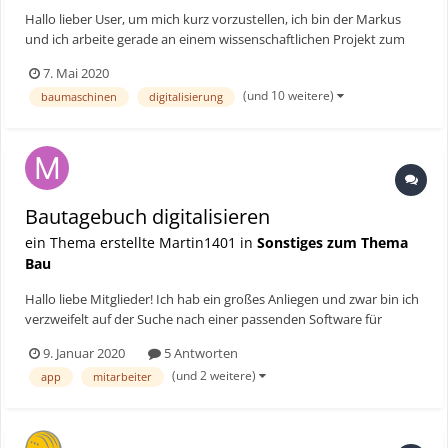
Hallo lieber User, um mich kurz vorzustellen, ich bin der Markus
und ich arbeite gerade an einem wissenschaftlichen Projekt zum
Thema der Zukunft von Baumaschinen. Dazu benötige ich einige
7. Mai 2020
Antworten und habe einen Fragebogen erstellt, den ich euch bitte
(und 10 weitere)
baumaschinen
digitalisierung
zu beantworten. URL: https://forms.g...
Bautagebuch digitalisieren
ein Thema erstellte Martin1401 in
Sonstiges zum Thema
Bau
Hallo liebe Mitglieder! Ich hab ein großes Anliegen und zwar bin ich
verzweifelt auf der Suche nach einer passenden Software für
digitale Bautagebücher. Es geht darum wir haben 7 Teams diese
9. Januar 2020
5 Antworten
bestehen meist aus 2-3 Personen wobei einer der Vorarbeiter ist.
(und 2 weitere)
app
mitarbeiter
Bislang schreiben wir jeden T...