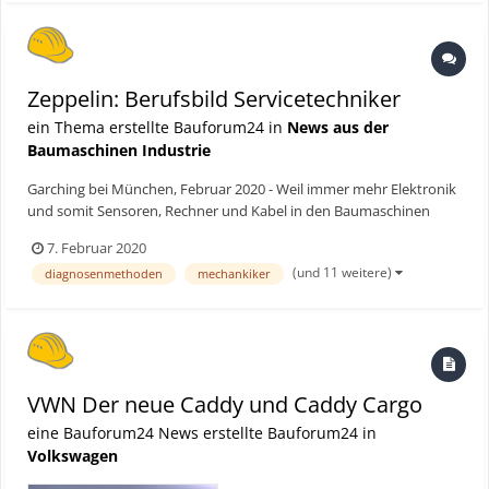
Zeppelin: Berufsbild Servicetechniker
ein Thema erstellte Bauforum24 in
News aus der
Baumaschinen Industrie
Garching bei München, Februar 2020 - Weil immer mehr Elektronik
und somit Sensoren, Rechner und Kabel in den Baumaschinen
stecken, wandelt sich seit geraumer Zeit das Berufsbild des
7. Februar 2020
Mechanikers zum Mechatroniker, der Baumaschinen wartet,
(und 11 weitere)
diagnosenmethoden
mechankiker
instand setzt oder repariert. Dabei spielen moderne Diagnoseme...
VWN Der neue Caddy und Caddy Cargo
eine Bauforum24 News erstellte Bauforum24 in
Volkswagen