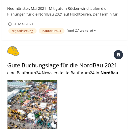
Neumünster, Mai 2021 - Mit gutem Rückenwind laufen die
Planungen für die NordBau 2021 auf Hochtouren. Der Termin für
die 66. NordBau in den Holstenhallen Neumünster in Schleswig-
31. Mai 2021
Holstein ist der 8. bis 12. September 2021. Mit fortschreitend guter
(und 27 weitere)
digitalisierung
bauforum24
Entwicklung der Pandemie können sich Bauwirtschaft un...
Gute Buchungslage für die NordBau 2021
eine Bauforum24 News erstellte Bauforum24 in
NordBau