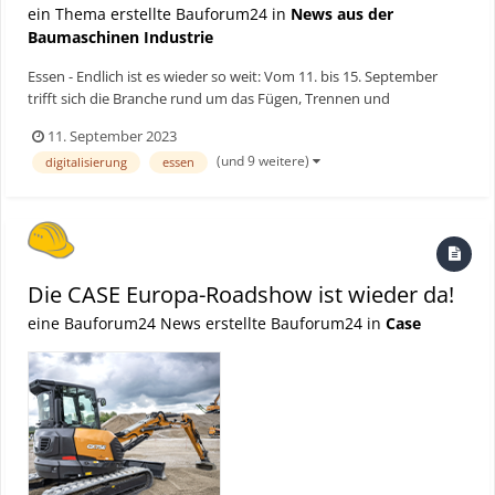
ein Thema erstellte Bauforum24 in
News aus der
Baumaschinen Industrie
Essen - Endlich ist es wieder so weit: Vom 11. bis 15. September
trifft sich die Branche rund um das Fügen, Trennen und
Beschichten auf der SCHWEISSEN & SCHNEIDEN 2023 in der Messe
11. September 2023
Essen. Über 800 Unternehmen aus 40 Ländern präsentieren ihre
(und 9 weitere)
digitalisierung
essen
innovativen Produkte und Dienstleistungen. Darunter sind M...
Die CASE Europa-Roadshow ist wieder da!
eine Bauforum24 News erstellte Bauforum24 in
Case