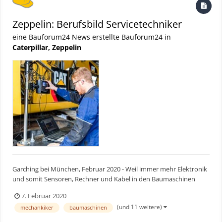
Zeppelin: Berufsbild Servicetechniker
eine Bauforum24 News erstellte Bauforum24 in
Caterpillar, Zeppelin
Garching bei München, Februar 2020 - Weil immer mehr Elektronik
und somit Sensoren, Rechner und Kabel in den Baumaschinen
stecken, wandelt sich seit geraumer Zeit das Berufsbild des
7. Februar 2020
Mechanikers zum Mechatroniker, der Baumaschinen wartet,
(und 11 weitere)
mechankiker
baumaschinen
instand setzt oder repariert. Dabei spielen moderne Diagnoseme...