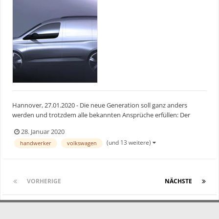
Hannover, 27.01.2020 - Die neue Generation soll ganz anders
werden und trotzdem alle bekannten Ansprüche erfüllen: Der
Caddy von Volkswagen Nutzfahrzeuge in seiner fünften
28. Januar 2020
Generation wird laut Hersteller ein völlig neues Auto. Keine
(und 13 weitere)
handwerker
volkswagen
Schraube blieb unangetastet. Dennoch wird der neue Caddy
wieder das...
VORHERIGE
Seite 1 von 2
NÄCHSTE