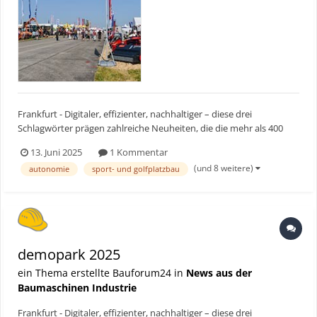
Frankfurt - Digitaler, effizienter, nachhaltiger – diese drei
Schlagwörter prägen zahlreiche Neuheiten, die die mehr als 400
Aussteller vom 22. bis 24. Juni 2025 in Eisenach auf der demopark,
13. Juni 2025
1 Kommentar
der größten Freilandmesse Europas für Kommunaltechnik,
(und 8 weitere)
autonomie
sport- und golfplatzbau
Grünflächenpflege sowie den Sport- und Golfplatzbau,...
demopark 2025
ein Thema erstellte Bauforum24 in
News aus der
Baumaschinen Industrie
Frankfurt - Digitaler, effizienter, nachhaltiger – diese drei