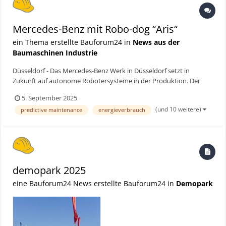
Mercedes-Benz mit Robo-dog “Aris“
ein Thema erstellte Bauforum24 in
News aus der
Baumaschinen Industrie
Düsseldorf - Das Mercedes-Benz Werk in Düsseldorf setzt in
Zukunft auf autonome Robotersysteme in der Produktion. Der
Roboter-Hund mit dem Namen „Aris“ erkennt unter anderem so
5. September 2025
genannte Druckluftleckagen und sorgt so dafür, dass diese
(und 10 weitere)
predictive maintenance
energieverbrauch
frühzeitig behoben werden können. Dadurch kann der
Energieverbrau...
demopark 2025
eine Bauforum24 News erstellte Bauforum24 in
Demopark