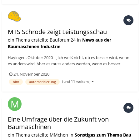
MTS Schrode zeigt Leistungsschau
ein Thema erstellte Bauforum24 in
News aus der
Baumaschinen Industrie
Hayingen, Oktober 2020 - „Ich weiß nicht, ob es besser wird, wenn
es anders wird. Aber es muss anders werden, wenn es besser
werden soll.“ Mit diesem Zitat von Georg Christoph Lichtenberg
24. November 2020
leitete MTS Vorstandsvorsitzender Rainer Schrode seine
(und 11 weitere)
bim
automatisierung
Begrüßungsrede zu Deutschlands erster Leistungsschau für...
Eine Umfrage über die Zukunft von
Baumaschinen
ein Thema erstellte MMchen in
Sonstiges zum Thema Bau