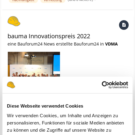
September folgen dann Roadshows in Italien, Frankreich und Gr...
bauma Innovationspreis 2022
eine Bauforum24 News erstellte Bauforum24 in
VDMA
Diese Webseite verwendet Cookies
Wir verwenden Cookies, um Inhalte und Anzeigen zu
München, 23.10.2022 - Bereits zum dreizehnten Mal bewarben sich
personalisieren, Funktionen für soziale Medien anbieten
zahlreiche Unternehmen und Institute aus dem In- und Ausland
um die Auszeichnung in fünf Kategorien im Rahmen der
zu können und die Zugriffe auf unsere Website zu
(und 9 weitere)
24. Oktober 2022
forschung
bauen