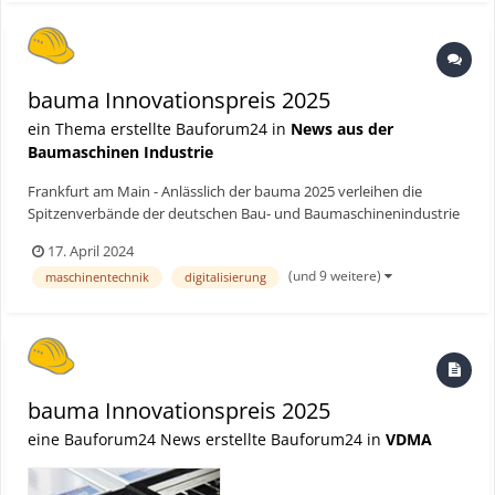
bauma Innovationspreis 2025
ein Thema erstellte Bauforum24 in
News aus der
Baumaschinen Industrie
Frankfurt am Main - Anlässlich der bauma 2025 verleihen die
Spitzenverbände der deutschen Bau- und Baumaschinenindustrie
zum vierzehnten Mal gemeinsam mit der Messen München den
17. April 2024
bauma Innovationspreis. Bauforum24 Artikel (24.10.2022): bauma
(und 9 weitere)
maschinentechnik
digitalisierung
Innovationspreis 2022 bauma Innovationspreis...
bauma Innovationspreis 2025
eine Bauforum24 News erstellte Bauforum24 in
VDMA