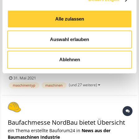
Alle zulassen
Auswahl erlauben
Ablehnen
Neumünster, Mai 2021 - Mit gutem Rückenwind laufen die
Planungen für die NordBau 2021 auf Hochtouren. Der Termin für
die 66. NordBau in den Holstenhallen Neumünster in Schleswig-
31. Mai 2021
Holstein ist der 8. bis 12. September 2021. Mit fortschreitend guter
(und 27 weitere)
maschinentyp
maschinen
Entwicklung der Pandemie können sich Bauwirtschaft un...
Baufachmesse NordBau bietet Übersicht
ein Thema erstellte Bauforum24 in
News aus der
Baumaschinen Industrie