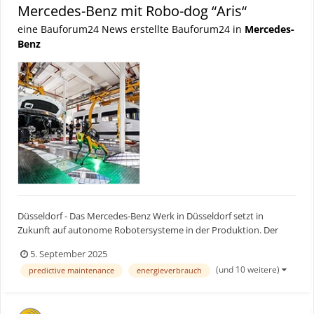
Mercedes-Benz mit Robo-dog “Aris“
eine Bauforum24 News erstellte Bauforum24 in
Mercedes-
Benz
Düsseldorf - Das Mercedes-Benz Werk in Düsseldorf setzt in
Zukunft auf autonome Robotersysteme in der Produktion. Der
Roboter-Hund mit dem Namen „Aris“ erkennt unter anderem so
5. September 2025
genannte Druckluftleckagen und sorgt so dafür, dass diese
(und 10 weitere)
predictive maintenance
energieverbrauch
frühzeitig behoben werden können. Dadurch kann der
Energieverbrau...