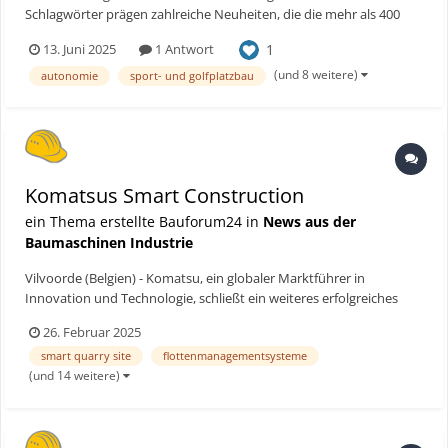
Schlagwörter prägen zahlreiche Neuheiten, die die mehr als 400
Aussteller vom 22. bis 24. Juni 2025 in Eisenach auf der demopark,
1
13. Juni 2025
1 Antwort
der größten Freilandmesse Europas für Kommunaltechnik,
Grünflächenpflege sowie den Sport- und Golfplatzbau,...
(und 8 weitere)
autonomie
sport- und golfplatzbau
Komatsus Smart Construction
ein Thema erstellte Bauforum24 in
News aus der
Baumaschinen Industrie
Vilvoorde (Belgien) - Komatsu, ein globaler Marktführer in
Innovation und Technologie, schließt ein weiteres erfolgreiches
Jahr im Bereich der Digitalisierung ab. Ursprünglich vor allem für
26. Februar 2025
größere Kunden entwickelt, verzeichnete das Jahr 2024 eine
smart quarry site
flottenmanagementsysteme
bedeutende Veränderung: Immer mehr kleinere Kunden...
(und 14 weitere)