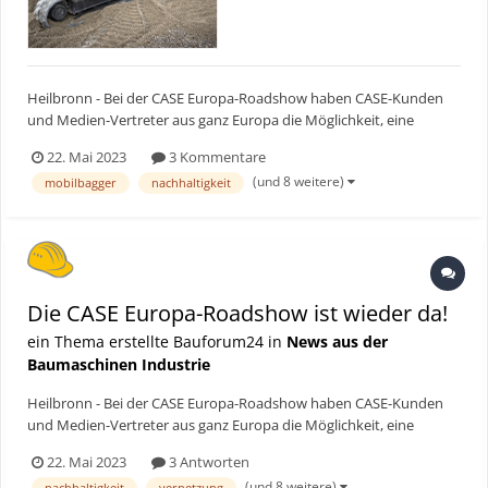
Heilbronn - Bei der CASE Europa-Roadshow haben CASE-Kunden
und Medien-Vertreter aus ganz Europa die Möglichkeit, eine
Vielzahl an neuen Maschinen zu testen. Die erste Veranstaltung
22. Mai 2023
3 Kommentare
fand am 6. und 7. Mai in Neuching statt. Im Mai, Juni und
(und 8 weitere)
mobilbagger
nachhaltigkeit
September folgen dann Roadshows in Italien, Frankreich und Gr...
Die CASE Europa-Roadshow ist wieder da!
ein Thema erstellte Bauforum24 in
News aus der
Baumaschinen Industrie
Heilbronn - Bei der CASE Europa-Roadshow haben CASE-Kunden
und Medien-Vertreter aus ganz Europa die Möglichkeit, eine
Vielzahl an neuen Maschinen zu testen. Die erste Veranstaltung
22. Mai 2023
3 Antworten
fand am 6. und 7. Mai in Neuching statt. Im Mai, Juni und
(und 8 weitere)
nachhaltigkeit
vernetzung