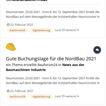
Neumünster, 23.02.2021 - Vom 8. bis 12. September 2021 findet die
NordBau auf dem Messegelände der Holstenhallen Neumünster in
Schleswig-Holstein statt und ist seit über sechs Jahrzehnten der
23. Februar 2021
Treffpunkt für die Bauwirtschaft und alle Bauverantwortlichen. Das
(und 29 weitere)
bauforum24
digitalisierung
Freigelände mit den Baumaschinen, Baugerä...
Gute Buchungslage für die NordBau 2021
ein Thema erstellte Bauforum24 in
News aus der
Baumaschinen Industrie
Neumünster, 23.02.2021 - Vom 8. bis 12. September 2021 findet die
NordBau auf dem Messegelände der Holstenhallen Neumünster in
Schleswig-Holstein statt und ist seit über sechs Jahrzehnten der
23. Februar 2021
Treffpunkt für die Bauwirtschaft und alle Bauverantwortlichen. Das
(und 29 weitere)
bauforum24
digitalisierung
Freigelände mit den Baumaschinen, Baugerä...