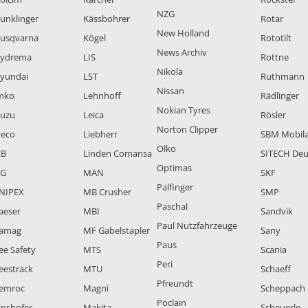
NZG
unklinger
Kässbohrer
Rotar
New Holland
usqvarna
Kögel
Rototilt
News Archiv
ydrema
LIS
Rottne
Nikola
yundai
LST
Ruthmann
Nissan
mko
Lehnhoff
Rädlinger
Nokian Tyres
suzu
Leica
Rösler
Norton Clipper
veco
Liebherr
SBM Mobil
Olko
CB
Linden Comansa
SITECH Deu
Optimas
LG
MAN
SKF
Palfinger
NIPEX
MB Crusher
SMP
Paschal
aeser
MBI
Sandvik
Paul Nutzfahrzeuge
amag
MF Gabelstapler
Sany
Paus
ee Safety
MTS
Scania
Peri
eestrack
MTU
Schaeff
Pfreundt
emroc
Magni
Scheppach
Poclain
inshofer
Makita
Scheuerle