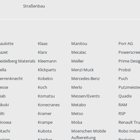
Straßenbau
aulotte
Klaas
Manitou
Porr AG
azet
Klarx
Mecalac
Powerscre
eidelberg Materials
Kleemann
Meiller
Prime Desi
ella
Klickparts
Menzi Muck
Probst
errenknecht
Kobelco
Mercedes-Benz
Puch
esse
Koch
Merlo
Putzmeiste
iab
Komatsu
Messen/Events
Quadix
ikoki
Konecranes
Metabo
RAM
lti
Kramer
Metso
RSP
inowa
Krampe
Moba
Renault Tr
itachi
Kubota
Moerschen Mobile
Robo Indus
Aufbereitung
olcim
Kärcher
Rockster