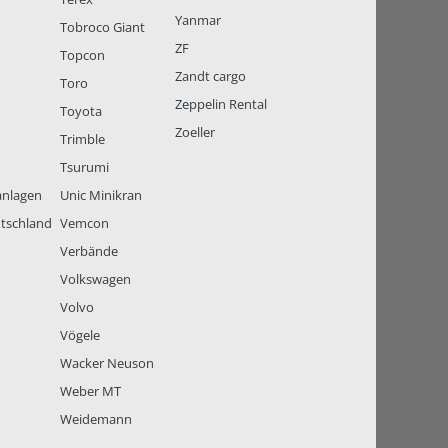
Yanmar
Tobroco Giant
ZF
Topcon
Zandt cargo
Toro
Zeppelin Rental
Toyota
Zoeller
Trimble
Tsurumi
anlagen
Unic Minikran
tschland
Vemcon
Verbände
Volkswagen
Volvo
Vögele
Wacker Neuson
Weber MT
Weidemann