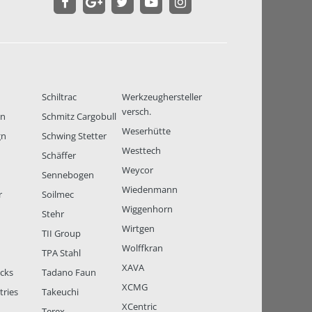
Schiltrac
Werkzeughersteller
versch.
en
Schmitz Cargobull
Weserhütte
gn
Schwing Stetter
Westtech
Schäffer
Weycor
Sennebogen
Wiedenmann
r
Soilmec
Wiggenhorn
Stehr
Wirtgen
TII Group
Wolffkran
TPA Stahl
XAVA
ucks
Tadano Faun
XCMG
tries
Takeuchi
XCentric
Terex