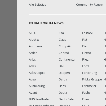
Alle Beiträge
Community Regeln
BAUFORUM NEWS
ALLU
Cifa
Festool
H
Aibotix
Claas
Fiat
H
Ammann
CompAir
Flex
H
Arden
Conrad
Flexco
H
Arjes
Continental
Fliegl
H
Atlas
DAF
Ford
H
Atlas Copco
Dappen
Forschung
H
Ausa
Darda
Fricke Gruppe
H
Ausbildung
Derix
Fritzmeier
Hi
Avant
Deutz
Fuchs
H
BHS Sonthofen
Deutz Fahr
Fuso
H
BKT Bohnenkamp
Develon
GHH
H