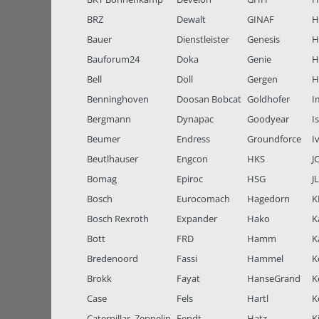
BRZ
Dewalt
GINAF
H
Bauer
Dienstleister
Genesis
H
Bauforum24
Doka
Genie
H
Bell
Doll
Gergen
H
Benninghoven
Doosan Bobcat
Goldhofer
I
Bergmann
Dynapac
Goodyear
I
Beumer
Endress
Groundforce
I
Beutlhauser
Engcon
HKS
J
Bomag
Epiroc
HSG
J
Bosch
Eurocomach
Hagedorn
K
Bosch Rexroth
Expander
Hako
K
Bott
FRD
Hamm
K
Bredenoord
Fassi
Hammel
K
Brokk
Fayat
HanseGrand
K
Case
Fels
Hartl
K
Caterpillar, Zeppelin
Fendt
Hatz
K