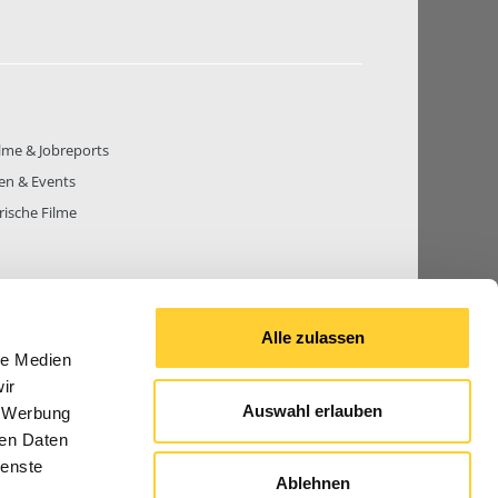
lme & Jobreports
en & Events
rische Filme
Alle zulassen
THEMEN
81.271
BEITRÄGE GESAMT
842.678
le Medien
ir
Auswahl erlauben
, Werbung
ren Daten
© 2026 Bauforum24.biz
ienste
Ablehnen