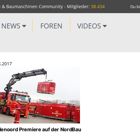
u & Baumaschinen Community - Mitglieder:
38.434
Du bi
NEWS
FOREN
VIDEOS
8.2017
enoord Premiere auf der NordBau