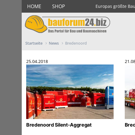
HOME
SHOP
Europas größte Ba
Startseite
News
Bredenoord
25.04.2018
21.0
Bredenoord Silent-Aggregat
Bred