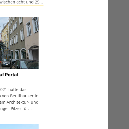
wischen acht und 25...
f Portal
2021 hatte das
 von Beutlhauser in
em Architektur- und
ger-Pilzer für...