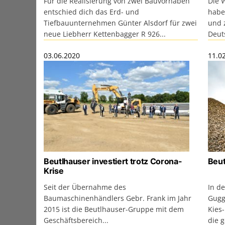
Für die Realisierung von zwei Bauvorhaben
Die 
entschied dich das Erd- und
habe
Tiefbauunternehmen Günter Alsdorf für zwei
und z
neue Liebherr Kettenbagger R 926...
Deut
03.06.2020
11.0
Beutlhauser investiert trotz Corona-
Beu
Krise
Seit der Übernahme des
In d
Baumaschinenhändlers Gebr. Frank im Jahr
Gugg
2015 ist die Beutlhauser-Gruppe mit dem
Kies
Geschäftsbereich...
die 