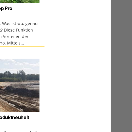
p Pro
: Was ist wo, genau
? Diese Funktion
n Vorteilen der
o. Mittels...
roduktneuheit