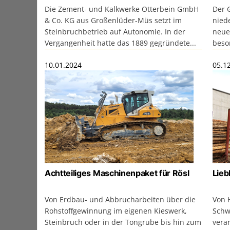
Die Zement- und Kalkwerke Otterbein GmbH
Der 
& Co. KG aus Großenlüder-Müs setzt im
nied
Steinbruchbetrieb auf Autonomie. In der
neue
Vergangenheit hatte das 1889 gegründete...
beson
10.01.2024
05.1
Achtteiliges Maschinenpaket für Rösl
Lieb
Von Erdbau- und Abbrucharbeiten über die
Von 
Rohstoffgewinnung im eigenen Kieswerk,
Schw
Steinbruch oder in der Tongrube bis hin zum
verar