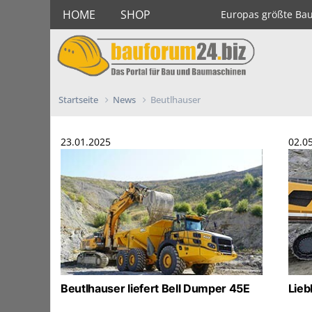
HOME
SHOP
Europas größte Ba
Startseite
News
Beutlhauser
23.01.2025
02.0
Beutlhauser liefert Bell Dumper 45E
Lieb