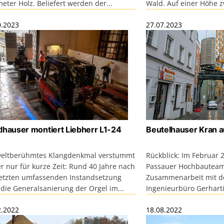
eter Holz. Beliefert werden der...
Wald. Auf einer Höhe z
0.2023
27.07.2023
lhauser montiert Liebherr L1-24
Beutelhauser Kran au
weltberühmtes Klangdenkmal verstummt
Rückblick: Im Februar 
r nur für kurze Zeit: Rund 40 Jahre nach
Passauer Hochbauteam
letzten umfassenden Instandsetzung
Zusammenarbeit mit d
 die Generalsanierung der Orgel im...
Ingenieurbüro Gerhartin
2.2022
18.08.2022