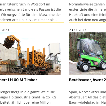
Granitsteinbruch in Wotzdorf im
Normalerweise zählen 
erbayerischen Landkreis Passau ist die
erster Linie die „inner
 Wirkungsstätte für eine Maschine der
Hubkraft und eine fein
deren Art: Ein R 972 mit mehr als...
Auch bei dem neu ange
2.2023
23.11.2023
herr LH 60 M Timber
Beutlhauser, Avant 
Hengersberg in die ganze Welt: Die
Spaß, Nervenkitzel un
aiger Holzindustrie GmbH & Co. KG
Abenteuer: All das biet
beitet jährlich über eine Million
Baumwipfelpfad im Nat