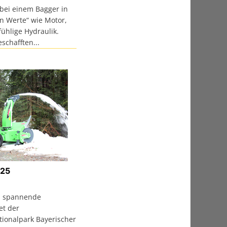
bei einem Bagger in
en Werte“ wie Motor,
fühlige Hydraulik.
schafften...
225
d spannende
et der
ionalpark Bayerischer