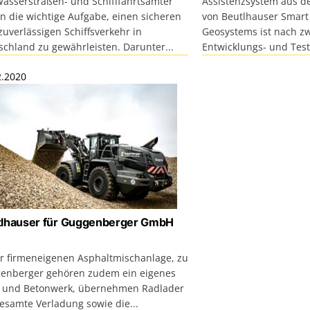
Wasserstraßen- und Schifffahrtsämter
Assistenzsystem aus 
n die wichtige Aufgabe, einen sicheren
von Beutlhauser Smart
uverlässigen Schiffsverkehr in
Geosystems ist nach zw
schland zu gewährleisten. Darunter...
Entwicklungs- und Tes
2.2020
tlhauser für Guggenberger GmbH
er firmeneigenen Asphaltmischanlage, zu
enberger gehören zudem ein eigenes
- und Betonwerk, übernehmen Radlader
gesamte Verladung sowie die...