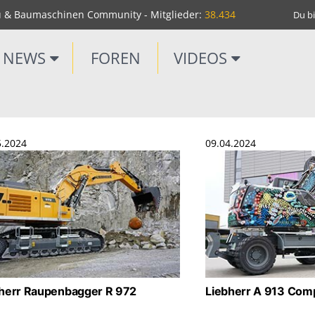
u & Baumaschinen Community - Mitglieder:
38.434
Du bi
NEWS
FOREN
VIDEOS
5.2024
09.04.2024
herr Raupenbagger R 972
Liebherr A 913 Com