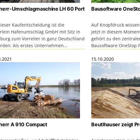
herr-Umschlagmaschine LH 60 Port
Bausoftware OneSto
ieser Kaufentscheidung ist die
Auf Knopfdruck wissen
rlein Hafenumschlag GmbH mit Sitz in
jetzt in diesem Moment
burg zum Vorreiter in ganz Deutschland
gehört zu den zentrale
rden: Als erstes Unternehmen...
Bausoftware OneStop Pr
8.2021
15.10.2020
herr A 910 Compact
Beutlhauser zeigt P