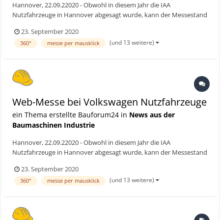
Hannover, 22.09.22020 - Obwohl in diesem Jahr die IAA
Nutzfahrzeuge in Hannover abgesagt wurde, kann der Messestand
von Volkswagen Nutzfahrzeuge (VWN) besucht werden. Den
23. September 2020
Kunden und anderweitig Interessierten bietet VWN an, ab dem 23.
(und 13 weitere)
360°
messe per mausklick
September alle Neuheiten der Marke online, als Web-Messe,
interak...
Web-Messe bei Volkswagen Nutzfahrzeuge
ein Thema erstellte Bauforum24 in
News aus der
Baumaschinen Industrie
Hannover, 22.09.22020 - Obwohl in diesem Jahr die IAA
Nutzfahrzeuge in Hannover abgesagt wurde, kann der Messestand
von Volkswagen Nutzfahrzeuge (VWN) besucht werden. Den
23. September 2020
Kunden und anderweitig Interessierten bietet VWN an, ab dem 23.
(und 13 weitere)
360°
messe per mausklick
September alle Neuheiten der Marke online, als Web-Messe,
interak...