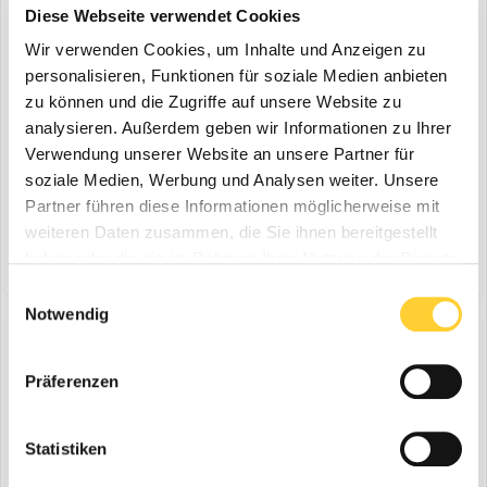
Diese Webseite verwendet Cookies
Wir verwenden Cookies, um Inhalte und Anzeigen zu
personalisieren, Funktionen für soziale Medien anbieten
zu können und die Zugriffe auf unsere Website zu
analysieren. Außerdem geben wir Informationen zu Ihrer
Verwendung unserer Website an unsere Partner für
Hannover, 27.01.2020 - Die neue Generation soll ganz anders
soziale Medien, Werbung und Analysen weiter. Unsere
werden und trotzdem alle bekannten Ansprüche erfüllen: Der
Partner führen diese Informationen möglicherweise mit
Caddy von Volkswagen Nutzfahrzeuge in seiner fünften
weiteren Daten zusammen, die Sie ihnen bereitgestellt
28. Januar 2020
Generation wird laut Hersteller ein völlig neues Auto. Keine
haben oder die sie im Rahmen Ihrer Nutzung der Dienste
(und 13 weitere)
handwerker
volkswagen
Schraube blieb unangetastet. Dennoch wird der neue Caddy
wieder das...
gesammelt haben.
Einwilligungsauswahl
Notwendig
Präferenzen
VWN Der neue Caddy und Caddy Cargo
ein Thema erstellte Bauforum24 in
News aus der
Baumaschinen Industrie
Statistiken
Hannover, 27.01.2020 - Die neue Generation soll ganz anders