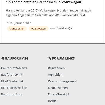
ein Thema erstellte Bauforum24 in
Volkswagen
Hannover, Januar 2017 - Volkswagen Nutzfahrzeuge hat nach
eigenen Angaben im Geschäftsjahr 2016 weltweit 480.064
Fahrzeuge an Kunden übergeben. Das entspricht einer Steigerung
23. Januar 2017
von 11,4 Prozent im Vergleich zum Vorjahr (430.900 Fahrzeuge).
(und 5 weitere)
transporter
volkswagen
Vor allem in Westeuropa konnte Volkswagen Nutzfahrzeuge mit
3...
BAUFORUM24
FORUM LINKS
Bauforum24 News
Registrieren
Bauforum24 TV
Anmelden
BF24 Mediathek
Passwort vergessen?
BF24 Fotostrecken
Neue Themen
Bauforum Shop
Forenübersicht
Inside