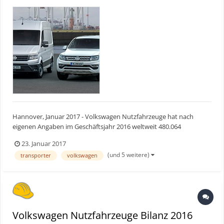
Hannover, Januar 2017 - Volkswagen Nutzfahrzeuge hat nach
eigenen Angaben im Geschäftsjahr 2016 weltweit 480.064
Fahrzeuge an Kunden übergeben. Das entspricht einer Steigerung
23. Januar 2017
von 11,4 Prozent im Vergleich zum Vorjahr (430.900 Fahrzeuge).
(und 5 weitere)
transporter
volkswagen
Vor allem in Westeuropa konnte Volkswagen Nutzfahrzeuge mit
3...
Volkswagen Nutzfahrzeuge Bilanz 2016