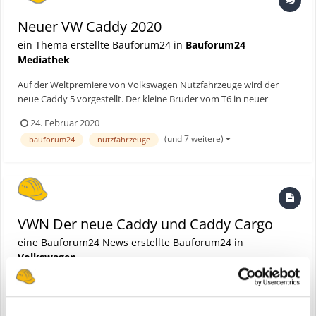
Neuer VW Caddy 2020
ein Thema erstellte Bauforum24 in
Bauforum24
Mediathek
Auf der Weltpremiere von Volkswagen Nutzfahrzeuge wird der
neue Caddy 5 vorgestellt. Der kleine Bruder vom T6 in neuer
Auflage! Wir stellen Euch den CADDY 2020 im Detail vor - viel zu
24. Februar 2020
Edel für die Baustelle? ► Bauforum24 TV Youtube Kanal Hier geht's
(und 7 weitere)
bauforum24
nutzfahrzeuge
zum vollständigen Beitrag
VWN Der neue Caddy und Caddy Cargo
eine Bauforum24 News erstellte Bauforum24 in
Volkswagen