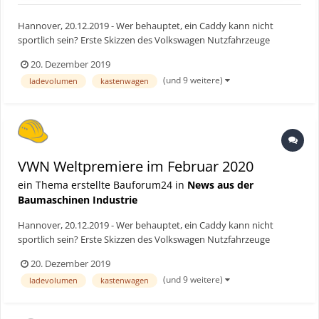
Hannover, 20.12.2019 - Wer behauptet, ein Caddy kann nicht
sportlich sein? Erste Skizzen des Volkswagen Nutzfahrzeuge
Designs geben einen Ausblick, wie der komplett neue Caddy ab
20. Dezember 2019
2020 aussehen könnte: So viel ist sicher, keine Schraube bleibt
(und 9 weitere)
ladevolumen
kastenwagen
unangetastet. Dennoch wird der neue Caddy wieder das ma...
VWN Weltpremiere im Februar 2020
ein Thema erstellte Bauforum24 in
News aus der
Baumaschinen Industrie
Hannover, 20.12.2019 - Wer behauptet, ein Caddy kann nicht
sportlich sein? Erste Skizzen des Volkswagen Nutzfahrzeuge
Designs geben einen Ausblick, wie der komplett neue Caddy ab
20. Dezember 2019
2020 aussehen könnte: So viel ist sicher, keine Schraube bleibt
(und 9 weitere)
ladevolumen
kastenwagen
unangetastet. Dennoch wird der neue Caddy wieder das ma...