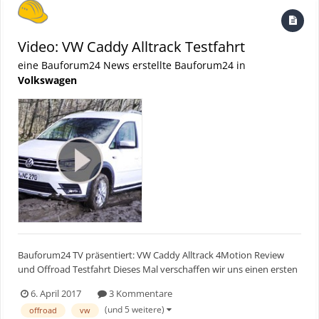
Video: VW Caddy Alltrack Testfahrt
eine Bauforum24 News erstellte Bauforum24 in
Volkswagen
Bauforum24 TV präsentiert: VW Caddy Alltrack 4Motion Review
und Offroad Testfahrt Dieses Mal verschaffen wir uns einen ersten
Eindruck von den Offroadfähigkeiten des VW Caddy Alltrack. Wie
6. April 2017
3 Kommentare
schlägt sich der kleine Transporter von Volkswagen im Gelände?
(und 5 weitere)
offroad
vw
Bauforum24 TV Youtube Kanal