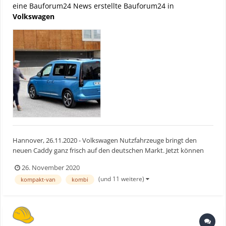
eine Bauforum24 News erstellte Bauforum24 in
Volkswagen
Hannover, 26.11.2020 - Volkswagen Nutzfahrzeuge bringt den
neuen Caddy ganz frisch auf den deutschen Markt. Jetzt können
VWN-Kunden die ersten Modelle beim Händler Ihres Vertrauens
26. November 2020
testen. Die fünfte Generation des über drei Millionen Mal gebauten
(und 11 weitere)
kompakt-van
kombi
Bestsellers startet als Kombi, Familien-Van, Stadtli...