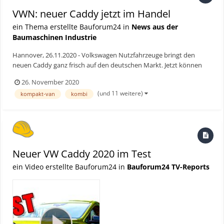
VWN: neuer Caddy jetzt im Handel
ein Thema erstellte Bauforum24 in
News aus der
Baumaschinen Industrie
Hannover, 26.11.2020 - Volkswagen Nutzfahrzeuge bringt den
neuen Caddy ganz frisch auf den deutschen Markt. Jetzt können
VWN-Kunden die ersten Modelle beim Händler Ihres Vertrauens
26. November 2020
testen. Die fünfte Generation des über drei Millionen Mal gebauten
(und 11 weitere)
kompakt-van
kombi
Bestsellers startet als Kombi, Familien-Van, Stadtli...
Neuer VW Caddy 2020 im Test
ein Video erstellte Bauforum24 in
Bauforum24 TV-Reports