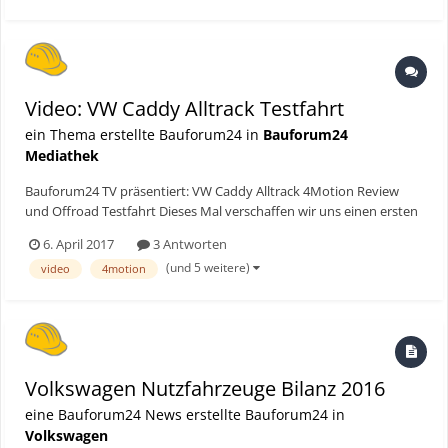
Video: VW Caddy Alltrack Testfahrt
ein Thema erstellte Bauforum24 in
Bauforum24
Mediathek
Bauforum24 TV präsentiert: VW Caddy Alltrack 4Motion Review
und Offroad Testfahrt Dieses Mal verschaffen wir uns einen ersten
Eindruck von den Offroadfähigkeiten des VW Caddy Alltrack. Wie
6. April 2017
3 Antworten
schlägt sich der kleine Transporter von Volkswagen im Gelände?
(und 5 weitere)
video
4motion
Bauforum24 TV Youtube Kanal...
Volkswagen Nutzfahrzeuge Bilanz 2016
eine Bauforum24 News erstellte Bauforum24 in
Volkswagen