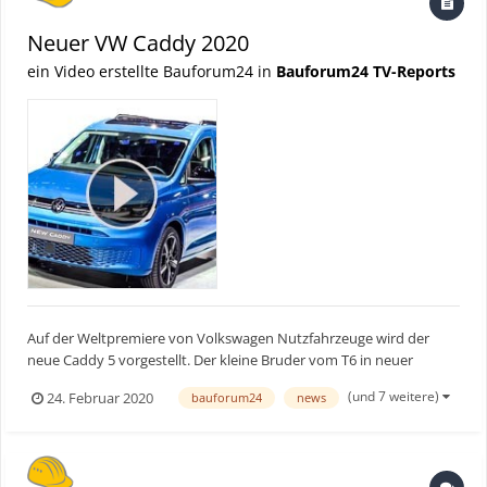
Neuer VW Caddy 2020
ein Video erstellte Bauforum24 in
Bauforum24 TV-Reports
Auf der Weltpremiere von Volkswagen Nutzfahrzeuge wird der
neue Caddy 5 vorgestellt. Der kleine Bruder vom T6 in neuer
Auflage! Wir stellen Euch den CADDY 2020 im Detail vor - viel zu
(und 7 weitere)
24. Februar 2020
bauforum24
news
Edel für die Baustelle? ► Bauforum24 TV Youtube Kanal