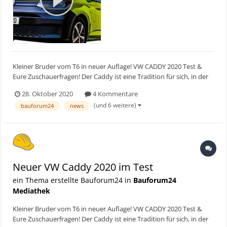
Kleiner Bruder vom T6 in neuer Auflage! VW CADDY 2020 Test &
Eure Zuschauerfragen! Der Caddy ist eine Tradition für sich, in der
5. Generation durften wir ihn testen. Ob er uns überzeugt hat seht
28. Oktober 2020
4 Kommentare
Ihr im Video. ► Bauforum24 TV Youtube Kanal
(und 6 weitere)
bauforum24
news
Neuer VW Caddy 2020 im Test
ein Thema erstellte Bauforum24 in
Bauforum24
Mediathek
Kleiner Bruder vom T6 in neuer Auflage! VW CADDY 2020 Test &
Eure Zuschauerfragen! Der Caddy ist eine Tradition für sich, in der