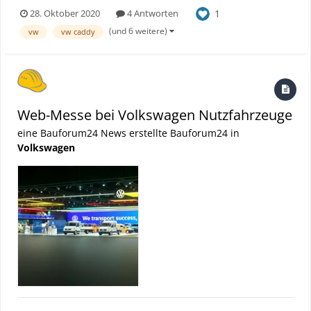
5. Generation durften wir ihn testen. Ob er uns überzeugt hat seht
1
28. Oktober 2020
4 Antworten
Ihr im Video. ► Bauforum24 TV Youtube Kanal Hier geht's zum
vollständigen Beitrag
(und 6 weitere)
vw
vw caddy
Web-Messe bei Volkswagen Nutzfahrzeuge
eine Bauforum24 News erstellte Bauforum24 in
Volkswagen