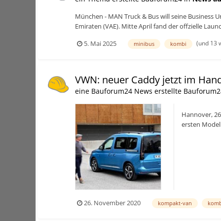
München - MAN Truck & Bus will seine Business Uni
Emiraten (VAE). Mitte April fand der offzielle L
(und 13 
5. Mai 2025
minibus
kombi
VWN: neuer Caddy jetzt im Han
eine Bauforum24 News erstellte Bauforum2
Hannover, 26
ersten Modell
Familien-Van, 
26. November 2020
kompakt-van
komb