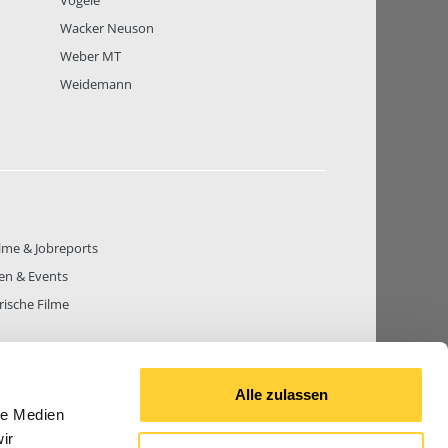
Vögele
Wacker Neuson
Weber MT
Weidemann
lme & Jobreports
en & Events
rische Filme
Alle zulassen
le Medien
THEMEN
81.271
BEITRÄGE GESAMT
842.708
ir