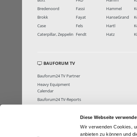
Bott
FRD
Hamm
K
Bredenoord
Fassi
Hammel
K
Brokk
Fayat
HanseGrand
K
Case
Fels
Hartl
K
Caterpillar, Zeppelin
Fendt
Hatz
K
BAUFORUM TV
Bauforum24 TV Partner
Heavy Equipment
Calendar
Bauforum24 TV-Reports
Diese Webseite verwende
Wir verwenden Cookies, um
MITGLIEDER STATISTIK
MITGLIE
anbieten zu können und di