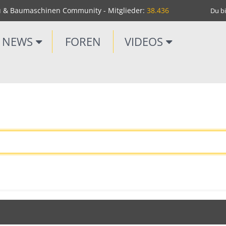
u & Baumaschinen Community - Mitglieder:
38.436
Du bi
NEWS
FOREN
VIDEOS