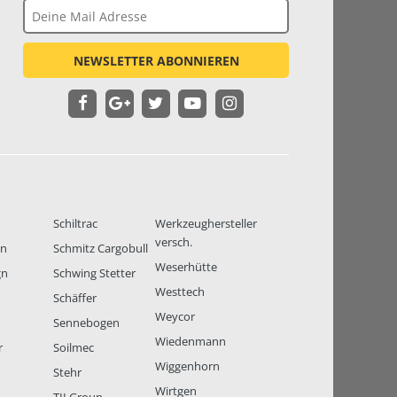
NEWSLETTER ABONNIEREN
Schiltrac
Werkzeughersteller
versch.
en
Schmitz Cargobull
Weserhütte
gn
Schwing Stetter
Westtech
Schäffer
Weycor
Sennebogen
Wiedenmann
r
Soilmec
Wiggenhorn
Stehr
Wirtgen