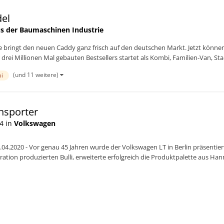
del
s der Baumaschinen Industrie
 bringt den neuen Caddy ganz frisch auf den deutschen Markt. Jetzt könn
rei Millionen Mal gebauten Bestsellers startet als Kombi, Familien-Van, Stadt
(und 11 weitere)
i
nsporter
4 in
Volkswagen
04.2020 - Vor genau 45 Jahren wurde der Volkswagen LT in Berlin präsentier
ation produzierten Bulli, erweiterte erfolgreich die Produktpalette aus Han
TO...