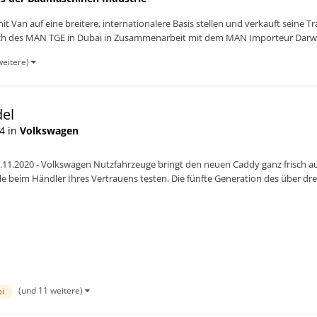
t Van auf eine breitere, internationalere Basis stellen und verkauft seine 
aunch des MAN TGE in Dubai in Zusammenarbeit mit dem MAN Importeur Darwis
weitere)
del
4 in
Volkswagen
.11.2020 - Volkswagen Nutzfahrzeuge bringt den neuen Caddy ganz frisch 
e beim Händler Ihres Vertrauens testen. Die fünfte Generation des über drei
Stadtli...
(und 11 weitere)
i