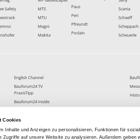
amag
MF Gabelstapler
Sany
Paus
ee Safety
MTS
Scania
Peri
eestrack
MTU
Schaeff
Pfreundt
emroc
Magni
Scheppach
Poclain
inshofer
Makita
Scheuerle
English Channel
Baufi
Bauforum24 TV
Mess
PraxisTipp
Histo
Bauforum24 Inside
t Cookies
 Inhalte und Anzeigen zu personalisieren, Funktionen für sozia
DER
38.436
FOREN STATISTIK
ALLE 
e Zugriffe auf unsere Website zu analysieren. Außerdem geben w