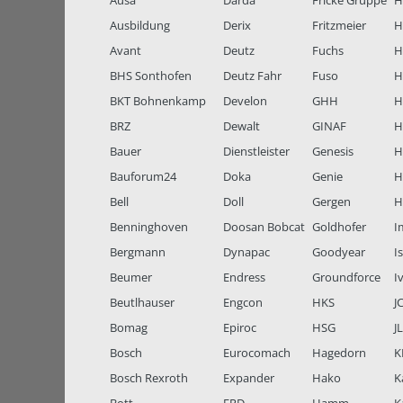
Ausa
Darda
Fricke Gruppe
H
Ausbildung
Derix
Fritzmeier
Hi
Avant
Deutz
Fuchs
H
BHS Sonthofen
Deutz Fahr
Fuso
H
BKT Bohnenkamp
Develon
GHH
H
BRZ
Dewalt
GINAF
H
Bauer
Dienstleister
Genesis
H
Bauforum24
Doka
Genie
H
Bell
Doll
Gergen
H
Benninghoven
Doosan Bobcat
Goldhofer
I
Bergmann
Dynapac
Goodyear
I
Beumer
Endress
Groundforce
I
Beutlhauser
Engcon
HKS
J
Bomag
Epiroc
HSG
J
Bosch
Eurocomach
Hagedorn
K
Bosch Rexroth
Expander
Hako
K