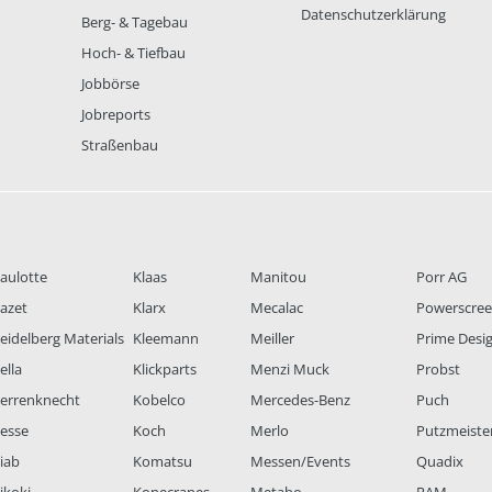
Datenschutzerklärung
Berg- & Tagebau
Hoch- & Tiefbau
Jobbörse
Jobreports
Straßenbau
aulotte
Klaas
Manitou
Porr AG
azet
Klarx
Mecalac
Powerscre
eidelberg Materials
Kleemann
Meiller
Prime Desi
ella
Klickparts
Menzi Muck
Probst
errenknecht
Kobelco
Mercedes-Benz
Puch
esse
Koch
Merlo
Putzmeiste
iab
Komatsu
Messen/Events
Quadix