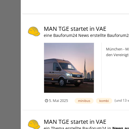
MAN TGE startet in VAE
eine Bauforum24 News erstellte Bauforum2
München - MAN
den Vereinig
Darwish bi...
(und 13 
5. Mai 2025
minibus
kombi
MAN TGE startet in VAE
ein Thema erstellte Bauforum24 in
News au