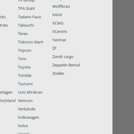
TII Group
Wolffkran
TPA Stahl
XAVA
ucks
Tadano Faun
XCMG
tries
Takeuchi
XCentric
Terex
Yanmar
Tobroco Giant
ZF
Topcon
Zandt cargo
Toro
Zeppelin Rental
Toyota
Zoeller
Trimble
Tsurumi
anlagen
Unic Minikran
tschland
Vemcon
Verbände
Volkswagen
Volvo