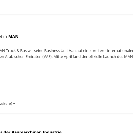
4 in
MAN
 Truck & Bus will seine Business Unit Van auf eine breitere, internationale
ten Arabischen Emiraten (VAE). Mitte April fand der offzielle Launch des
weitere)
s der Baumaschinen Industrie