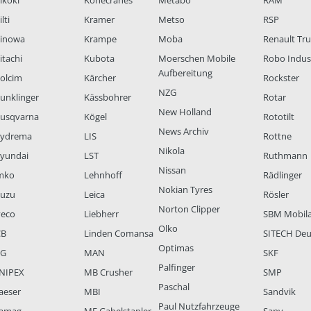
ikoki
Konecranes
Metabo
RAM
lti
Kramer
Metso
RSP
inowa
Krampe
Moba
Renault Tr
itachi
Kubota
Moerschen Mobile
Robo Indus
Aufbereitung
olcim
Kärcher
Rockster
NZG
unklinger
Kässbohrer
Rotar
New Holland
usqvarna
Kögel
Rototilt
News Archiv
ydrema
LIS
Rottne
Nikola
yundai
LST
Ruthmann
Nissan
mko
Lehnhoff
Rädlinger
Nokian Tyres
suzu
Leica
Rösler
Norton Clipper
veco
Liebherr
SBM Mobil
Olko
CB
Linden Comansa
SITECH Deu
Optimas
LG
MAN
SKF
Palfinger
NIPEX
MB Crusher
SMP
Paschal
aeser
MBI
Sandvik
Paul Nutzfahrzeuge