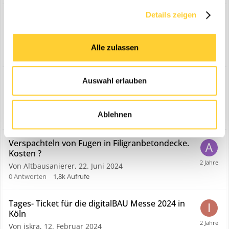
Details zeigen
Bohrung an der Außenwand für Erdkabel
versiegeln
1
2
3
4
Von martin-90,
15. Januar 2022
Alle zulassen
19
Antworten
15,5k
Aufrufe
"Berstlining" Firma gesucht, Thüringen Nord
Auswahl erlauben
Bayern...
1
2
3
Von EX35,
9. März 2024
Ablehnen
14
Antworten
6k
Aufrufe
Verspachteln von Fugen in Filigranbetondecke.
Kosten ?
Von Altbausanierer,
22. Juni 2024
0
Antworten
1,8k
Aufrufe
Tages- Ticket für die digitalBAU Messe 2024 in
Köln
Von iskra,
12. Februar 2024