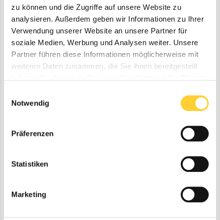
Provision in Handwerkerrechnung
zu können und die Zugriffe auf unsere Website zu
1
2
3
4
analysieren. Außerdem geben wir Informationen zu Ihrer
Von Hausfix,
1. März 2025
Verwendung unserer Website an unsere Partner für
16
Antworten
4,4k
Aufrufe
soziale Medien, Werbung und Analysen weiter. Unsere
Partner führen diese Informationen möglicherweise mit
Bauabzugssteuer ausländische Firma- nur
weiteren Daten zusammen, die Sie ihnen bereitgestellt
Leistung oder auch Mat.
haben oder die sie im Rahmen Ihrer Nutzung der Dienste
Von Hausfix,
1. März 2025
gesammelt haben.
0
Antworten
1,1k
Aufrufe
Einwilligungsauswahl
Notwendig
Rotor für Wacker EHB 200 Elektroborhammer
gesucht.
Präferenzen
Von KarlF,
10. Dezember 2024
4
Antworten
2,9k
Aufrufe
Statistiken
Baggern als Anfänger
1
2
3
4
7
Marketing
Von Gast,
3. November 2024
30
Antworten
8,9k
Aufrufe