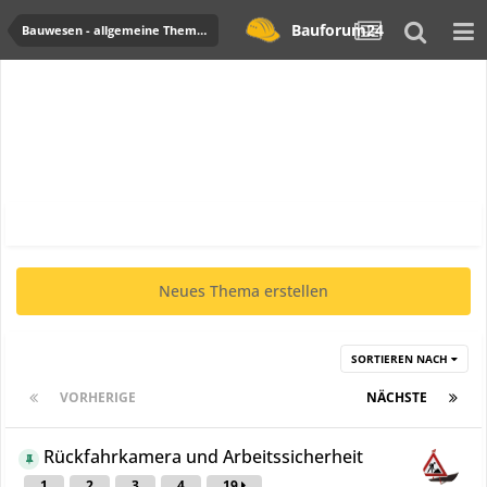
Bauforum24
Bauwesen - allgemeine Themen und News
Neues Thema erstellen
SORTIEREN NACH
VORHERIGE
Seite 1 von 21
NÄCHSTE
Rückfahrkamera und Arbeitssicherheit
1
2
3
4
19