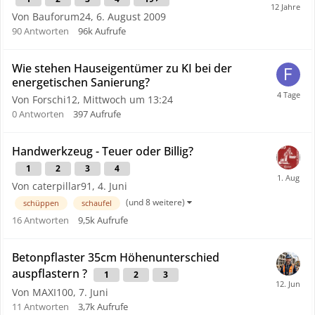
Von Bauforum24,
6. August 2009
90
Antworten
96k
Aufrufe
Wie stehen Hauseigentümer zu KI bei der
energetischen Sanierung?
Von Forschi12,
Mittwoch um 13:24
0
Antworten
397
Aufrufe
Handwerkzeug - Teuer oder Billig?
1
2
3
4
Von caterpillar91,
4. Juni
(und 8 weitere)
schüppen
schaufel
16
Antworten
9,5k
Aufrufe
Betonpflaster 35cm Höhenunterschied
auspflastern ?
1
2
3
Von MAXI100,
7. Juni
11
Antworten
3,7k
Aufrufe