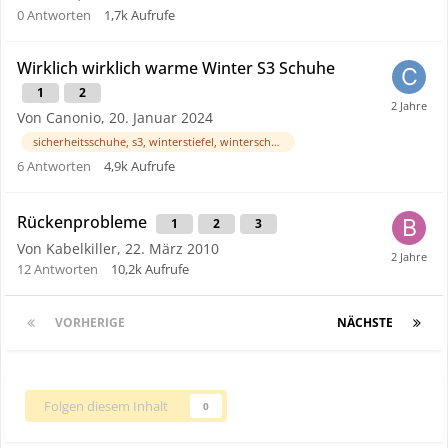
0
Antworten
1,7k
Aufrufe
Wirklich wirklich warme Winter S3 Schuhe
1
2
Von Canonio,
20. Januar 2024
sicherheitsschuhe, s3, winterstiefel, winterschuhe, kälte, wetter
6
Antworten
4,9k
Aufrufe
Rückenprobleme
1
2
3
Von Kabelkiller,
22. März 2010
12
Antworten
10,2k
Aufrufe
VORHERIGE
Seite 1 von 21
NÄCHSTE
Folgen diesem Inhalt
0