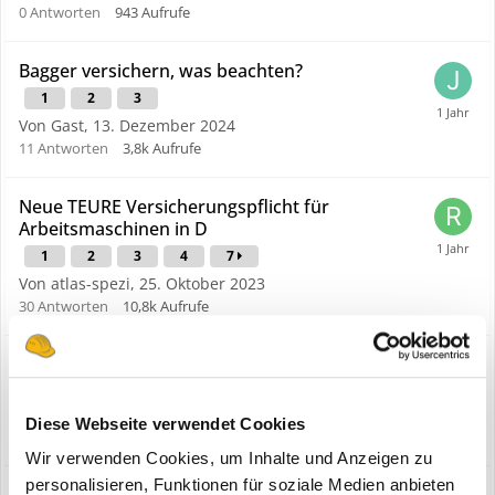
0
Antworten
943
Aufrufe
Bagger versichern, was beachten?
1
2
3
Von Gast,
13. Dezember 2024
11
Antworten
3,8k
Aufrufe
Neue TEURE Versicherungspflicht für
Arbeitsmaschinen in D
1
2
3
4
7
Von atlas-spezi,
25. Oktober 2023
30
Antworten
10,8k
Aufrufe
Frage: Welcher Bürokram kostet am meisten
Zeit?
Von financedigital,
11. April 2025
Diese Webseite verwendet Cookies
1
Antwort
1,2k
Aufrufe
Wir verwenden Cookies, um Inhalte und Anzeigen zu
personalisieren, Funktionen für soziale Medien anbieten