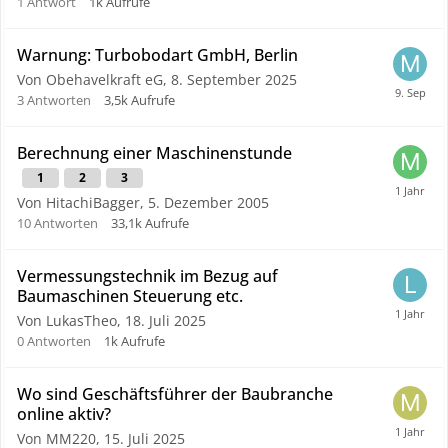
1
Antwort
1k
Aufrufe
Warnung: Turbobodart GmbH, Berlin
Von Obehavelkraft eG,
8. September 2025
3
Antworten
3,5k
Aufrufe
Berechnung einer Maschinenstunde
1
2
3
Von HitachiBagger,
5. Dezember 2005
10
Antworten
33,1k
Aufrufe
Vermessungstechnik im Bezug auf
Baumaschinen Steuerung etc.
Von LukasTheo,
18. Juli 2025
0
Antworten
1k
Aufrufe
Wo sind Geschäftsführer der Baubranche
online aktiv?
Von MM220,
15. Juli 2025