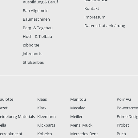
Ausbildung & Beruf
Kontakt
Bau Allgemein
Impressum
Baumaschinen
Datenschutzerklärung
Berg- & Tagebau
Hoch- & Tiefbau
Jobbörse
Jobreports
Straßenbau
aulotte
Klaas
Manitou
Porr AG
azet
Klarx
Mecalac
Powerscre
eidelberg Materials
Kleemann
Meiller
Prime Desi
ella
Klickparts
Menzi Muck
Probst
errenknecht
Kobelco
Mercedes-Benz
Puch