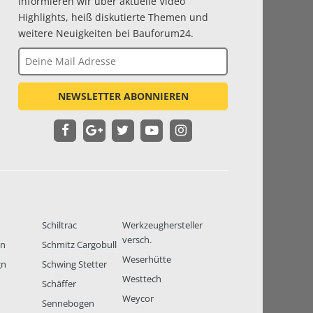
informieren wir über aktuelle Video
Highlights, heiß diskutierte Themen und
weitere Neuigkeiten bei Bauforum24.
NEWSLETTER ABONNIEREN
Schiltrac
Werkzeughersteller
versch.
en
Schmitz Cargobull
Weserhütte
gn
Schwing Stetter
Westtech
Schäffer
Weycor
Sennebogen