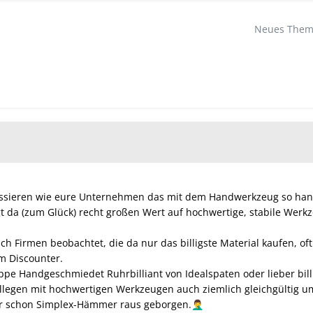
Neues Thema
essieren wie eure Unternehmen das mit dem Handwerkzeug so ha
da (zum Glück) recht großen Wert auf hochwertige, stabile Werkze
ch Firmen beobachtet, die da nur das billigste Material kaufen, o
m Discounter.
ppe Handgeschmiedet Ruhrbilliant von Idealspaten oder lieber bil
ollegen mit hochwertigen Werkzeugen auch ziemlich gleichgültig 
ar schon Simplex-Hämmer raus geborgen.
🤦‍♂️