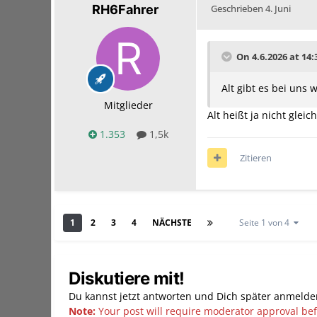
RH6Fahrer
Geschrieben
4. Juni
On 4.6.2026 at 14:
Alt gibt es bei uns
Mitglieder
Alt heißt ja nicht glei
1.353
1,5k
Zitieren
1
2
3
4
NÄCHSTE
Seite 1 von 4
Diskutiere mit!
Du kannst jetzt antworten und Dich später anmelde
Note:
Your post will require moderator approval befor