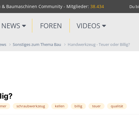
u & Baumaschinen Community - Mitglieder:
38.434
Du bi
NEWS
FOREN
VIDEOS
News
Sonstiges zum Thema Bau
Handwerkzeug - Teuer oder Billig?
lig?
mer
schraubwerkzeug
kellen
billig
teuer
qualität