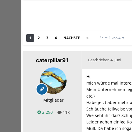
1
2
3
4
NÄCHSTE
Seite 1 von 4
caterpillar91
Geschrieben
4. Juni
Hi,
mich würde mal inter
Mein Unternehmen legt 
etc.)
Mitglieder
Habe jetzt aber mehrfa
Schläuche teilweise vo
2.290
11k
Wie seht ihr das? Schü
Leider gehen einige K
Müll. Da habe ich sog