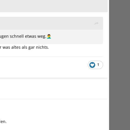
ugen schnell etwas weg.
🤦‍♂️
r was altes als gar nichts.
1
den
.