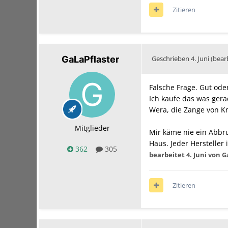
Zitieren
GaLaPflaster
Geschrieben
4. Juni
(bear
Falsche Frage. Gut ode
Ich kaufe das was gera
Wera, die Zange von Kn
Mitglieder
Mir käme nie ein Abbr
Haus. Jeder Hersteller 
362
305
bearbeitet
4. Juni
von G
Zitieren