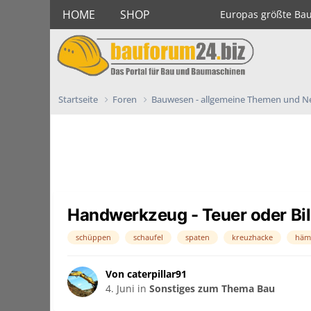
HOME
SHOP
Europas größte Ba
Startseite
Foren
Bauwesen - allgemeine Themen und 
Handwerkzeug - Teuer oder Bil
schüppen
schaufel
spaten
kreuzhacke
häm
Von caterpillar91
4. Juni
in
Sonstiges zum Thema Bau