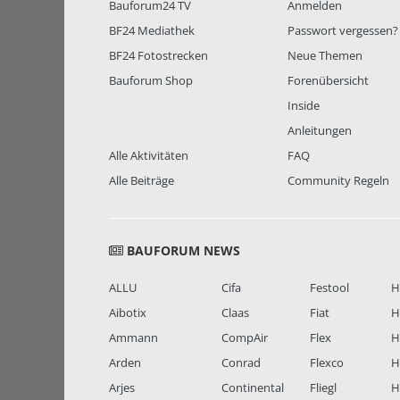
Bauforum24 TV
Anmelden
BF24 Mediathek
Passwort vergessen?
BF24 Fotostrecken
Neue Themen
Bauforum Shop
Forenübersicht
Inside
Anleitungen
Alle Aktivitäten
FAQ
Alle Beiträge
Community Regeln
BAUFORUM NEWS
ALLU
Cifa
Festool
H
Aibotix
Claas
Fiat
H
Ammann
CompAir
Flex
H
Arden
Conrad
Flexco
H
Arjes
Continental
Fliegl
H