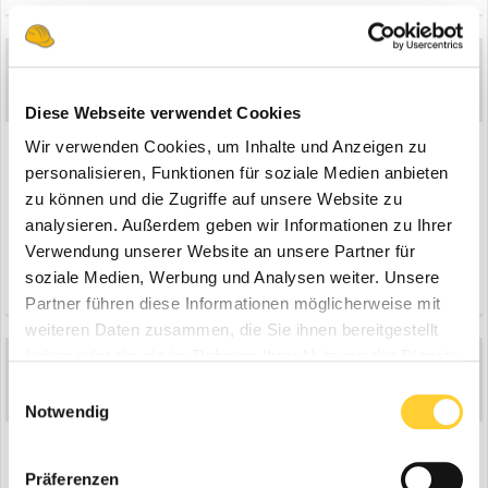
Max01
869
Geschrieben
3. November 2024
Diese Webseite verwendet Cookies
Wenn du dich bei uns im Betrieb anbieten würdest und kann nicht
Wir verwenden Cookies, um Inhalte und Anzeigen zu
zeigen das du 100% mit den gängigen Maschinen umgehen kannst,
personalisieren, Funktionen für soziale Medien anbieten
darfst du noch vorm Mittag wieder nach Hause fahren. So einfach ist
zu können und die Zugriffe auf unsere Website zu
das.
analysieren. Außerdem geben wir Informationen zu Ihrer
Verwendung unserer Website an unsere Partner für
soziale Medien, Werbung und Analysen weiter. Unsere
Zitieren
1
Partner führen diese Informationen möglicherweise mit
weiteren Daten zusammen, die Sie ihnen bereitgestellt
haben oder die sie im Rahmen Ihrer Nutzung der Dienste
Gast
gesammelt haben.
Einwilligungsauswahl
Geschrieben
3. November 2024
Notwendig
On 3.11.2024 at 17:41, Rookie schrieb:
Präferenzen