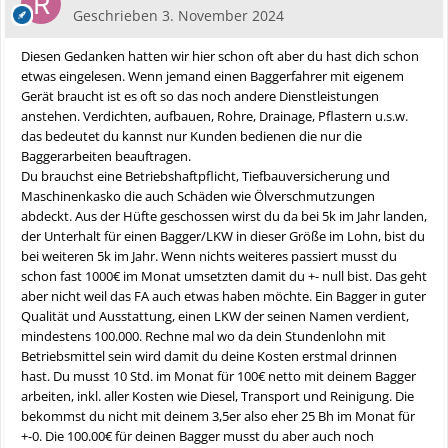
Geschrieben
3. November 2024
Diesen Gedanken hatten wir hier schon oft aber du hast dich schon
etwas eingelesen. Wenn jemand einen Baggerfahrer mit eigenem
Gerät braucht ist es oft so das noch andere Dienstleistungen
anstehen. Verdichten, aufbauen, Rohre, Drainage, Pflastern u.s.w.
das bedeutet du kannst nur Kunden bedienen die nur die
Baggerarbeiten beauftragen.
Du brauchst eine Betriebshaftpflicht, Tiefbauversicherung und
Maschinenkasko die auch Schäden wie Ölverschmutzungen
abdeckt. Aus der Hüfte geschossen wirst du da bei 5k im Jahr landen,
der Unterhalt für einen Bagger/LKW in dieser Größe im Lohn, bist du
bei weiteren 5k im Jahr. Wenn nichts weiteres passiert musst du
schon fast 1000€ im Monat umsetzten damit du +- null bist. Das geht
aber nicht weil das FA auch etwas haben möchte. Ein Bagger in guter
Qualität und Ausstattung, einen LKW der seinen Namen verdient,
mindestens 100.000. Rechne mal wo da dein Stundenlohn mit
Betriebsmittel sein wird damit du deine Kosten erstmal drinnen
hast. Du musst 10 Std. im Monat für 100€ netto mit deinem Bagger
arbeiten, inkl. aller Kosten wie Diesel, Transport und Reinigung. Die
bekommst du nicht mit deinem 3,5er also eher 25 Bh im Monat für
+-0. Die 100.00€ für deinen Bagger musst du aber auch noch