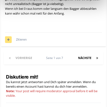
Monat zusätzlich. Wo ist dein Gewinn, wie hoch soll dein
nicht unrealistisch (Bagger ist ja vielseitig).
Stundensatz sein? Baugruben und größere Sachen machst du
Wenn ich bei 0 raus komm oder langsam den Bagger abbezahlen
mit deinem 3,5 nicht wirtschaftlich und es gibt noch viel, viel
kann währ schon mal nett für den Anfang.
mehr zu beachten.
Wenn du schon fragst gib uns mal ein paar Zahlen, Ideen wie
du dir das vorstellst. Es gibt immer Leute die sich das sehr
leicht vorstellen oder glauben sie können den Rahm
abschöpfen.
Nicht böse gemeint, erzähl wie du es dir vorstellst.
Zitieren
VORHERIGE
Seite 1 von 7
NÄCHSTE
Diskutiere mit!
Du kannst jetzt antworten und Dich später anmelden. Wenn du
bereits einen Account hast kannst du dich hier
anmelden
.
Note:
Your post will require moderator approval before it will be
visible.