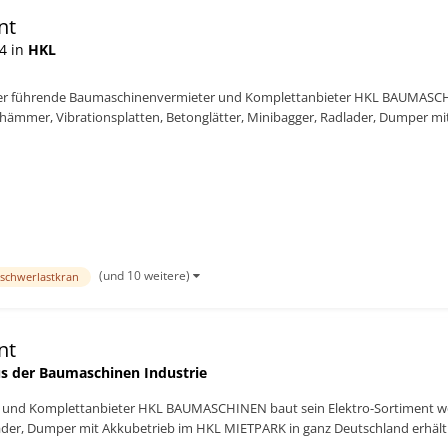
nt
4 in
HKL
r führende Baumaschinenvermieter und Komplettanbieter HKL BAUMASCHINE
hämmer, Vibrationsplatten, Betonglätter, Minibagger, Radlader, Dumper m
r den Einsatz in de...
(und 10 weitere)
schwerlastkran
nt
s der Baumaschinen Industrie
und Komplettanbieter HKL BAUMASCHINEN baut sein Elektro-Sortiment wei
ader, Dumper mit Akkubetrieb im HKL MIETPARK in ganz Deutschland erhältlic