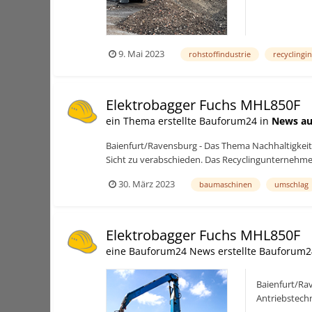
9. Mai 2023
rohstoffindustrie
recyclingi
Elektrobagger Fuchs MHL850F
ein Thema erstellte Bauforum24 in
News au
Baienfurt/Ravensburg - Das Thema Nachhaltigkeit t
Sicht zu verabschieden. Das Recyclingunternehm
30. März 2023
baumaschinen
umschlag
Elektrobagger Fuchs MHL850F
eine Bauforum24 News erstellte Bauforum2
Baienfurt/Rav
Antriebstechn
dem Fuchs MH