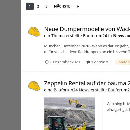
1
2
3
NÄCHSTE
Seite 1 von 3
Neue Dumpermodelle von Wac
ein Thema erstellte Bauforum24 in
News au
München, Dezember 2020 - Wenn es darum geht, Ma
dafür verschiedene Raddumper von ein bis zehn T
2. Dezember 2020
1 Antwort
baufor
Zeppelin Rental auf der bauma 
eine Bauforum24 News erstellte Bauforum2
Garching b. M
einzigartige
darunter inno