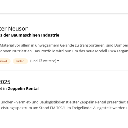
ker Neuson
s der Baumaschinen Industrie
terial vor allem in unwegsamem Gelände zu transportieren, sind Dumper ge
onnen Nutzlast an. Das Portfolio wird nun um das neue Modell DW40 ergänz
(und 13 weitere)
um24
video
2025
4 in
Zeppelin Rental
ünchen - Vermiet- und Baulogistikdienstleister Zeppelin Rental präsentiert a
s Leistungsspektrum am Stand FM 709/1 im Freigelände. Ausgestellt werde
vative E-Masc...