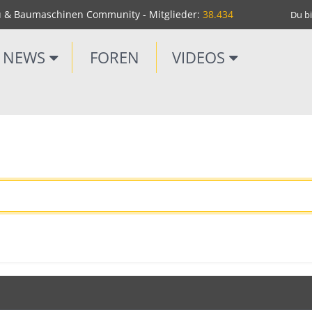
u & Baumaschinen Community - Mitglieder:
38.434
Du bi
NEWS
FOREN
VIDEOS