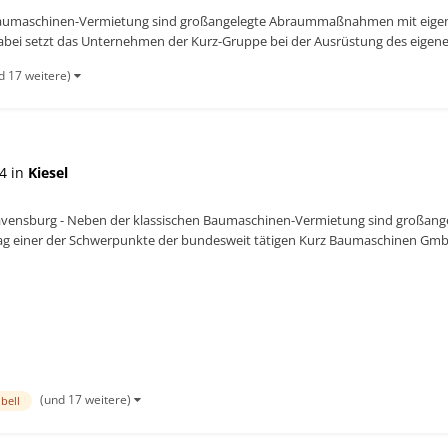
n Baumaschinen-Vermietung sind großangelegte Abraummaßnahmen mit eige
ei setzt das Unternehmen der Kurz-Gruppe bei der Ausrüstung des eigenen
d 17 weitere)
4 in
Kiesel
Ravensburg - Neben der klassischen Baumaschinen-Vermietung sind groß
g einer der Schwerpunkte der bundesweit tätigen Kurz Baumaschinen GmbH
s eigenen Mietparks selb...
(und 17 weitere)
bell