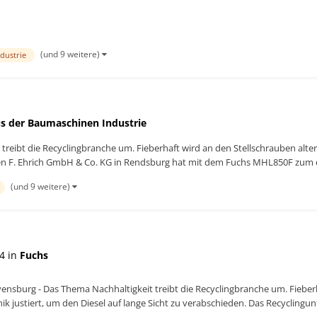
(und 9 weitere)
ndustrie
s der Baumaschinen Industrie
reibt die Recyclingbranche um. Fieberhaft wird an den Stellschrauben altern
en F. Ehrich GmbH & Co. KG in Rendsburg hat mit dem Fuchs MHL850F zum er
(und 9 weitere)
4 in
Fuchs
ensburg - Das Thema Nachhaltigkeit treibt die Recyclingbranche um. Fieberh
ik justiert, um den Diesel auf lange Sicht zu verabschieden. Das Recyclin
L850F zum ers...