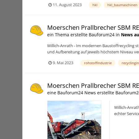
11. August 2023
hkl
hkl_baumaschinen
Moerschen Prallbrecher SBM R
ein Thema erstellte Bauforum24 in
News au
Willich-Anrath - Im modernen Baustoffrecycling st
und Aufbereitung auf jeweils höchstem Niveau verl
9. Mai 2023
rohstoffindustrie
recyclingi
Moerschen Prallbrecher SBM R
eine Bauforum24 News erstellte Bauforum2
Willich-Anrat
echter Servic
unterschiedlic