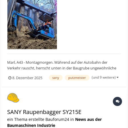
Marl, A43 - Montagmorgen. Während auf der Autobahn der
Verkehr rauscht, herrscht unten in der Baugrube ungewöhnliche
Ruhe. Keine Abgase, kein Dröhnen, kein typischer Dieselgeruch.
(und 9 weitere)
8. Dezember 2025
sany
putzmeister
Stattdessen ein leises Surren. H&W Tiefbau aus Marl arbeitet hier
im Auftrag der Gelsenwasser AG und setzt dabei auf ein...
SANY Raupenbagger SY215E
ein Thema erstellte Bauforum24 in
News aus der
Baumaschinen Industrie