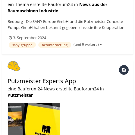
ein Thema erstellte Bauforum24 in
News aus der
Baumaschinen Industrie
Bedburg - Die SANY Europe GmbH und die Putzmeister Concrete
Pumps GmbH haben bekannt gegeben, dass sie ihre Kooperation
weiter vertiefen werden, um ihre Marktstellung in der DACH-
3. September 2024
Region zu stärken und auszubauen. Bauforum24 Artikel
(und 9 weitere)
sany-gruppe
betonförderung
(23.08.2024): SANY Minibagger Stephan Theis (SANY DAC...
Putzmeister Experts App
eine Bauforum24 News erstellte Bauforum24 in
Putzmeister