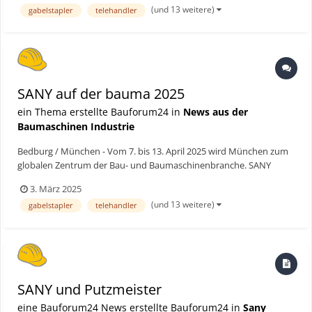
Nord) und mehr als 35 Maschinen, darunter gleich mehrere
(und 13 weitere)
gabelstapler
telehandler
Neuhe...
SANY auf der bauma 2025
ein Thema erstellte Bauforum24 in
News aus der
Baumaschinen Industrie
Bedburg / München - Vom 7. bis 13. April 2025 wird München zum
globalen Zentrum der Bau- und Baumaschinenbranche. SANY
präsentiert sich auf der bauma 2025 mit einem beeindruckenden
3. März 2025
3.000 Quadratmeter großen Messestand (FN619, Freigelände
(und 13 weitere)
gabelstapler
telehandler
Nord) und mehr als 35 Maschinen, darunter gleich mehrere
Neuhe...
SANY und Putzmeister
eine Bauforum24 News erstellte Bauforum24 in
Sany