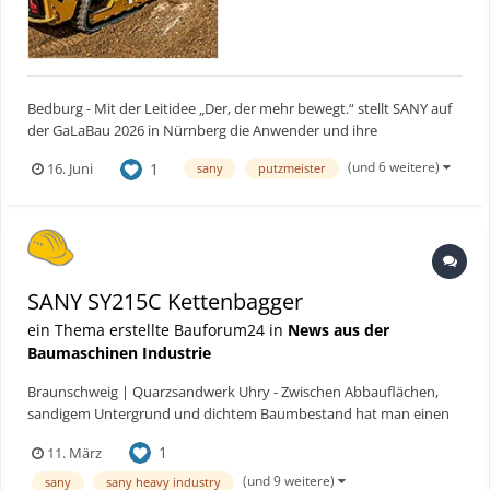
Bedburg - Mit der Leitidee „Der, der mehr bewegt.“ stellt SANY auf
der GaLaBau 2026 in Nürnberg die Anwender und ihre
Anforderungen in den Mittelpunkt. Gleichzeitig präsentiert das
(und 6 weitere)
1
16. Juni
sany
putzmeister
Unternehmen neue Maschinen, eine erweiterte Produktpalette
sowie ein Standkonzept, das Raum für Austausch und Beratung...
SANY SY215C Kettenbagger
ein Thema erstellte Bauforum24 in
News aus der
Baumaschinen Industrie
Braunschweig | Quarzsandwerk Uhry - Zwischen Abbauflächen,
sandigem Untergrund und dichtem Baumbestand hat man einen
wunderschönen Blick über die Quarzsandgrube. Und davor ein
1
11. März
Kettenbagger von SANY, der mühelos eine 10m hohe Akazie vor
sich herträgt, als wäre es ein Zahnstocher. Bauforum24 Ar...
(und 9 weitere)
sany
sany heavy industry