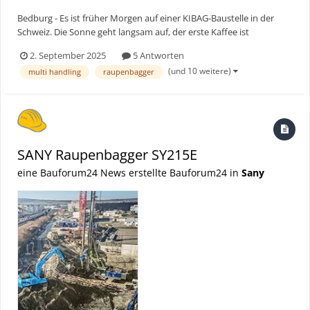
Bedburg - Es ist früher Morgen auf einer KIBAG-Baustelle in der
Schweiz. Die Sonne geht langsam auf, der erste Kaffee ist
eingeschenkt, die Maschinen laufen warm. Doch etwas ist anders.
2. September 2025
5 Antworten
Kein Dröhnen, kein Vibrieren, kein typisches Rattern eines
(und 10 weitere)
multi handling
raupenbagger
Dieselmotors. Stattdessen: fast gespenstische Ruhe. Und...
SANY Raupenbagger SY215E
eine Bauforum24 News erstellte Bauforum24 in
Sany