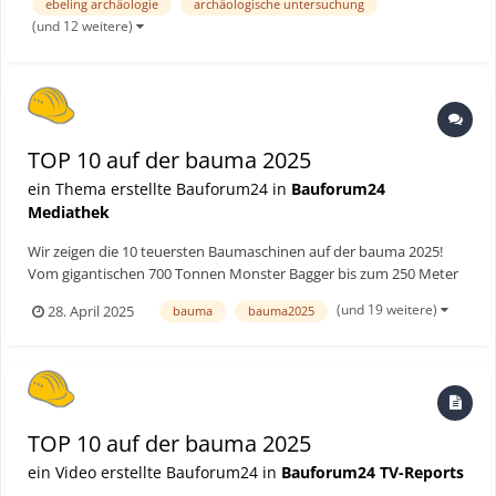
römischen und eisenzeitlichen Siedlung k...
ebeling archäologie
archäologische untersuchung
(und 12 weitere)
TOP 10 auf der bauma 2025
ein Thema erstellte Bauforum24 in
Bauforum24
Mediathek
Wir zeigen die 10 teuersten Baumaschinen auf der bauma 2025!
Vom gigantischen 700 Tonnen Monster Bagger bis zum 250 Meter
hohen Raupenkran. Unser Rundgang startet ab 1 Mio €! ►
(und 19 weitere)
28. April 2025
bauma
bauma2025
Bauforum24 TV Youtube Kanal Hier geht's zum vollständigen
Beitrag
TOP 10 auf der bauma 2025
ein Video erstellte Bauforum24 in
Bauforum24 TV-Reports