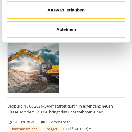
Auswahl erlauben
SANY Raupenbagger SY305C
Ablehnen
eine Bauforum24 News erstellte Bauforum24 in
Sany
Bedburg, 18.06.2021- SANY startet durch in einer ganz neuen
Klasse. Mit dem SY305C bringt das Unternehmen einen
Raupenbagger auf den Markt, der die europäischen Ansprüche
18. Juni 2021
1 Kommentar
und Anforderungen erfüllt. Der SY305C ist eine Baumaschine, die
(und 8 weitere)
hafenmaschinen
bagger
sich durch Leistung, Effizienz, Ökonomie und