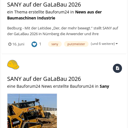
SANY auf der GaLaBau 2026
ein Thema erstellte Bauforum24 in
News aus der
Baumaschinen Industrie
Bedburg - Mit der Leitidee „Der, der mehr bewegt.“ stellt SANY auf
der GaLaBau 2026 in Nürnberg die Anwender und ihre
Anforderungen in den Mittelpunkt. Gleichzeitig präsentiert das
(und 6 weitere)
1
16. Juni
sany
putzmeister
Unternehmen neue Maschinen, eine erweiterte Produktpalette
sowie ein Standkonzept, das Raum für Austausch und Beratung...
SANY auf der GaLaBau 2026
eine Bauforum24 News erstellte Bauforum24 in
Sany