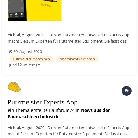
Aichtal, August 2020 - Die von Putzmeister entwickelte Experts App
macht Sie zum Experten für Putzmeister Equipment. Sie fasst das
globale Know-how des Pumpenherstellers in hilfreichen Videos,
20. August 2020
Dokumenten und Rechnern zusammen. Die App richtet sich
putzmeister maschinen
maschinenfunktionen
speziell an Maschinisten und Service-Techniker, um s...
(und 12 weitere)
Putzmeister Experts App
ein Thema erstellte Bauforum24 in
News aus der
Baumaschinen Industrie
Aichtal, August 2020 - Die von Putzmeister entwickelte Experts App
macht Sie zum Experten für Putzmeister Equipment. Sie fasst das