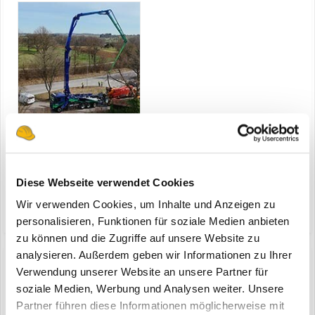
Ismaning - Volvo Trucks und Putzmeister haben auf der bauma,
eine der größten vollelektrischen Autobetonpumpen vorgestellt.
Diese Webseite verwendet Cookies
Die emissionsfreie fahrbare Betonpumpe mit einer Reichhöhe von
8. April 2025
42 Metern wird an das schwedische Bauunternehmen Swerock
Wir verwenden Cookies, um Inhalte und Anzeigen zu
(und 11 weitere)
bautransporte
elektro-lkw
geliefert. Bauforum24 Artikel (20.02.2025): Volvo:...
personalisieren, Funktionen für soziale Medien anbieten
zu können und die Zugriffe auf unsere Website zu
analysieren. Außerdem geben wir Informationen zu Ihrer
Verwendung unserer Website an unsere Partner für
soziale Medien, Werbung und Analysen weiter. Unsere
Volvo und Putzmeister auf der bauma
Partner führen diese Informationen möglicherweise mit
ein Thema erstellte Bauforum24 in
News aus der