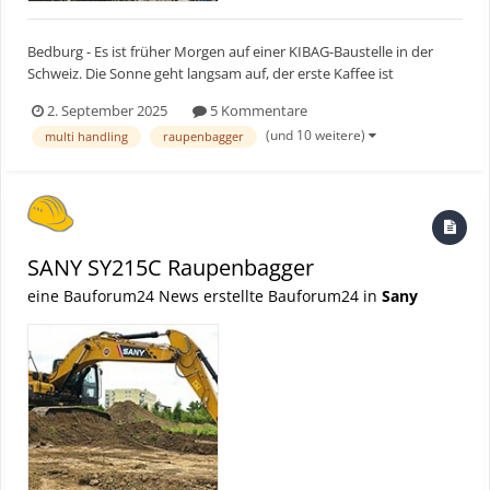
Bedburg - Es ist früher Morgen auf einer KIBAG-Baustelle in der
Schweiz. Die Sonne geht langsam auf, der erste Kaffee ist
eingeschenkt, die Maschinen laufen warm. Doch etwas ist anders.
2. September 2025
5 Kommentare
Kein Dröhnen, kein Vibrieren, kein typisches Rattern eines
(und 10 weitere)
multi handling
raupenbagger
Dieselmotors. Stattdessen: fast gespenstische Ruhe. Und...
SANY SY215C Raupenbagger
eine Bauforum24 News erstellte Bauforum24 in
Sany