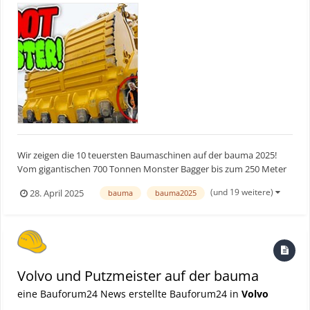
Wir zeigen die 10 teuersten Baumaschinen auf der bauma 2025!
Vom gigantischen 700 Tonnen Monster Bagger bis zum 250 Meter
hohen Raupenkran. Unser Rundgang startet ab 1 Mio €! ►
(und 19 weitere)
28. April 2025
bauma
bauma2025
Bauforum24 TV Youtube Kanal
Volvo und Putzmeister auf der bauma
eine Bauforum24 News erstellte Bauforum24 in
Volvo