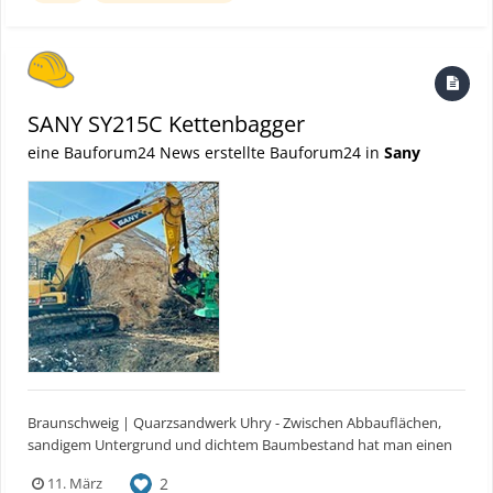
SANY SY215C Kettenbagger
eine Bauforum24 News erstellte Bauforum24 in
Sany
Braunschweig | Quarzsandwerk Uhry - Zwischen Abbauflächen,
sandigem Untergrund und dichtem Baumbestand hat man einen
wunderschönen Blick über die Quarzsandgrube. Und davor ein
2
11. März
Kettenbagger von SANY, der mühelos eine 10m hohe Akazie vor