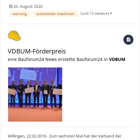
globale Know-how des Pumpenherstellers in hilfreichen Videos,
20. August 2020
Dokumenten und Rechnern zusammen. Die App richtet sich
(und 12 weitere)
wartung
putzmeister maschinen
speziell an Maschinisten und Service-Techniker, um s...
VDBUM-Förderpreis
eine Bauforum24 News erstellte Bauforum24 in
VDBUM
Willingen, 22.02.2018 - Zum sechsten Mal hat der Verband der