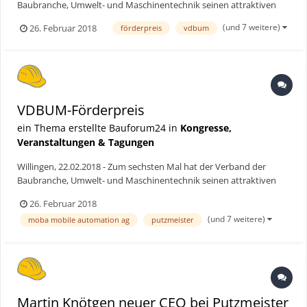
Baubranche, Umwelt- und Maschinentechnik seinen attraktiven
VDBUM-Förderpreis vergeben. Die Preisverleihung erfolgte im
(und 7 weitere)
26. Februar 2018
förderpreis
vdbum
Rahmen einer Abendveranstaltung am 21. Februar 2018 auf dem
VDBUM-Seminar in Willingen vor hochkarätigem Publikum. Die...
VDBUM-Förderpreis
ein Thema erstellte Bauforum24 in
Kongresse,
Veranstaltungen & Tagungen
Willingen, 22.02.2018 - Zum sechsten Mal hat der Verband der
Baubranche, Umwelt- und Maschinentechnik seinen attraktiven
VDBUM-Förderpreis vergeben. Die Preisverleihung erfolgte im
26. Februar 2018
Rahmen einer Abendveranstaltung am 21. Februar 2018 auf dem
(und 7 weitere)
moba mobile automation ag
putzmeister
VDBUM-Seminar in Willingen vor hochkarätigem Publikum. Die...
Martin Knötgen neuer CEO bei Putzmeister