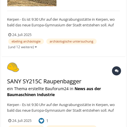
Kerpen - Es ist 9:30 Uhr auf der Ausgrabungsstätte in Kerpen, wo
bald das neue Europa-Gymnasium der Stadt entstehen soll. Auf
den ersten Blick nur eine Grube auf einem Feld – doch wer genauer
24. Juli 2025
hinsieht, erkennt: Hier wird Geschichte freigelegt. Überreste einer
ebeling archäologie
archäologische untersuchung
römischen und eisenzeitlichen Siedlung k...
(und 12 weitere)
SANY SY215C Raupenbagger
ein Thema erstellte Bauforum24 in
News aus der
Baumaschinen Industrie
Kerpen - Es ist 9:30 Uhr auf der Ausgrabungsstätte in Kerpen, wo
bald das neue Europa-Gymnasium der Stadt entstehen soll. Auf
den ersten Blick nur eine Grube auf einem Feld – doch wer genauer
1
24. Juli 2025
hinsieht, erkennt: Hier wird Geschichte freigelegt. Überreste einer