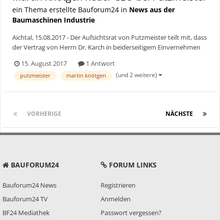
ein Thema erstellte Bauforum24 in
News aus der
Baumaschinen Industrie
Aichtal, 15.08.2017 - Der Aufsichtsrat von Putzmeister teilt mit, dass
der Vertrag von Herrn Dr. Karch in beiderseitigem Einvernehmen
beendet wird. Herr Dr. Karch sieht laut Unternehmen seine
15. August 2017
1 Antwort
Aufgabe nach fast neun Jahren als Geschäftsführer von
(und 2 weitere)
putzmeister
martin knötgen
Putzmeister als erfüllt an, nachdem er die Position de...
VORHERIGE
Seite 1 von 2
NÄCHSTE
BAUFORUM24
FORUM LINKS
Bauforum24 News
Registrieren
Bauforum24 TV
Anmelden
BF24 Mediathek
Passwort vergessen?