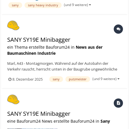
sich herträgt, als wäre es ein Zahnstocher. Bauforum24 Ar...
(und 9 weitere)
sany
sany heavy industry
SANY SY19E Minibagger
ein Thema erstellte Bauforum24 in
News aus der
Baumaschinen Industrie
Marl, A43 - Montagmorgen. Während auf der Autobahn der
Verkehr rauscht, herrscht unten in der Baugrube ungewöhnliche
Ruhe. Keine Abgase, kein Dröhnen, kein typischer Dieselgeruch.
(und 9 weitere)
8. Dezember 2025
sany
putzmeister
Stattdessen ein leises Surren. H&W Tiefbau aus Marl arbeitet hier
im Auftrag der Gelsenwasser AG und setzt dabei auf ein...
SANY SY19E Minibagger
eine Bauforum24 News erstellte Bauforum24 in
Sany