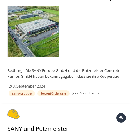
Bedburg - Die SANY Europe GmbH und die Putzmeister Concrete
Pumps GmbH haben bekannt gegeben, dass sie ihre Kooperation
weiter vertiefen werden, um ihre Marktstellung in der DACH-
3. September 2024
Region zu stärken und auszubauen. Bauforum24 Artikel
(und 9 weitere)
sany-gruppe
betonförderung
(23.08.2024): SANY Minibagger Stephan Theis (SANY DAC...
SANY und Putzmeister