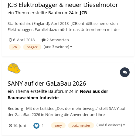
JCB Elektrobagger & neuer Dieselmotor
ein Thema erstellte Bauforum24 in
JCB
Staffordshire (England), April 2018 - JCB enthüllt seinen ersten
Elektrobagger. Parallel dazu möchte das Unternehmen mit der
Weiterentwicklung der eigenen Verbrennungsmotoren der Stufe
6. April 2018
2 Antworten
IIIB und Tier 4 zur Abgasnorm der Stufe V ein deutlich grünes
(und 3 weitere)
jcb
bagger
Zeichen setzen. Bauforum24 Artikel (07.02.2018)...
SANY auf der GaLaBau 2026
ein Thema erstellte Bauforum24 in
News aus der
Baumaschinen Industrie
Bedburg - Mit der Leitidee „Der, der mehr bewegt.“ stellt SANY auf
der GaLaBau 2026 in Nürnberg die Anwender und ihre
Anforderungen in den Mittelpunkt. Gleichzeitig präsentiert das
(und 6 weitere)
1
16. Juni
sany
putzmeister
Unternehmen neue Maschinen, eine erweiterte Produktpalette
sowie ein Standkonzept, das Raum für Austausch und Beratung...