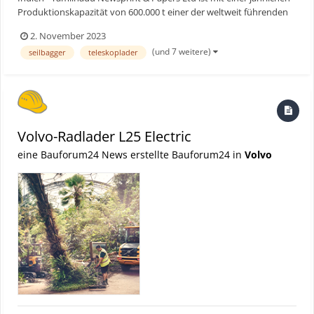
Produktionskapazität von 600.000 t einer der weltweit führenden
Hersteller von Papier und Verpackungskartonagen auf
2. November 2023
Bagassebasis. Am Anfang des Herstellungsprozesses finden sich
(und 7 weitere)
seilbagger
teleskoplader
vier stationäre SENNEBOGEN 821 E Elektroumschlagmaschin...
Volvo-Radlader L25 Electric
eine Bauforum24 News erstellte Bauforum24 in
Volvo