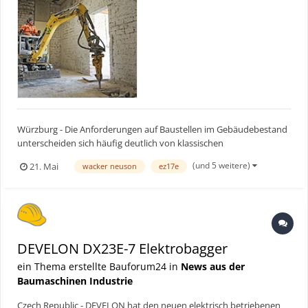
Würzburg - Die Anforderungen auf Baustellen im Gebäudebestand
unterscheiden sich häufig deutlich von klassischen
Neubauprojekten. Enge Zugänge, begrenzte Platzverhältnisse und
(und 5 weitere)
21. Mai
wacker neuson
ez17e
Arbeiten in geschlossenen Räumen stellen besondere
Anforderungen an die eingesetzte Technik. Die Siegler Bau GmbH
aus Lohr a...
DEVELON DX23E-7 Elektrobagger
ein Thema erstellte Bauforum24 in
News aus der
Baumaschinen Industrie
Czech Republic - DEVELON hat den neuen elektrisch betriebenen