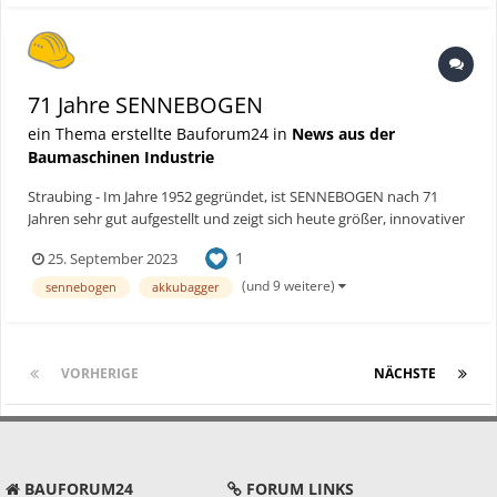
71 Jahre SENNEBOGEN
ein Thema erstellte Bauforum24 in
News aus der
Baumaschinen Industrie
Straubing - Im Jahre 1952 gegründet, ist SENNEBOGEN nach 71
Jahren sehr gut aufgestellt und zeigt sich heute größer, innovativer
und interessanter als je zuvor. Seit der letzten großen
1
25. September 2023
Hausausstellung im Jahr 2017 sind nicht nur die Mitarbeiterzahl
und die Anzahl an Standorten weltweit auf ein beein...
(und 9 weitere)
sennebogen
akkubagger
VORHERIGE
Seite 1 von 3
NÄCHSTE
BAUFORUM24
FORUM LINKS