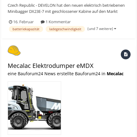
Czech Republic - DEVELON hat den neuen elektrisch betriebenen
Minibagger DX23E-7 mit geschlossener Kabine auf den Markt
gebracht, das neueste Modell in der schnell wachsenden Palette
16. Februar
1 Kommentar
elektrischer Bagger des Unternehmens. Bauforum24 Artikel
(und 7 weitere)
batteriekapazität
ladegeschwindigkeit
(20.11.2025): DEVELON Raupenbagger Serie 9 Hohe...
Mecalac Elektrodumper eMDX
eine Bauforum24 News erstellte Bauforum24 in
Mecalac