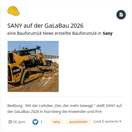
SANY auf der GaLaBau 2026
eine Bauforum24 News erstellte Bauforum24 in
Sany
Bedburg - Mit der Leitidee „Der, der mehr bewegt.“ stellt SANY auf
der GaLaBau 2026 in Nürnberg die Anwender und ihre
Anforderungen in den Mittelpunkt. Gleichzeitig präsentiert das
(und 6 weitere)
1
16. Juni
sany
putzmeister
Unternehmen neue Maschinen, eine erweiterte Produktpalette
sowie ein Standkonzept, das Raum für Austausch und Beratung...