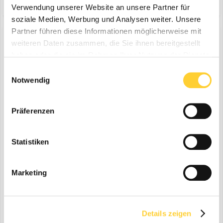
verabschiedet sich das Erfolgsmodell aus dem SENNEBOGEN
Verwendung unserer Website an unsere Partner für
Produktportfolio u...
soziale Medien, Werbung und Analysen weiter. Unsere
Partner führen diese Informationen möglicherweise mit
weiteren Daten zusammen, die Sie ihnen bereitgestellt
haben oder die sie im Rahmen Ihrer Nutzung der Dienste
Sennebogen 880 EQ Umschlagmaschine
gesammelt haben.
Einwilligungsauswahl
eine Bauforum24 News erstellte Bauforum24 in
Notwendig
Sennebogen
Präferenzen
Statistiken
Marketing
Straubing - Vor 16 Jahren wurde die erste 880 EQ Balance
Details zeigen
Umschlagmaschine ausgeliefert. Seither hat die beeindruckende