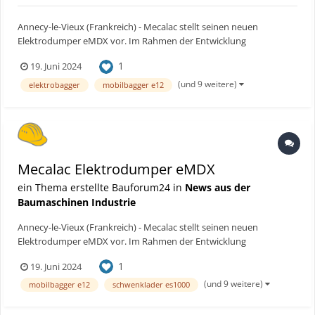
Annecy-le-Vieux (Frankreich) - Mecalac stellt seinen neuen
Elektrodumper eMDX vor. Im Rahmen der Entwicklung
nachhaltigerer Lösungen ist dieser Dumper der erste 100%
1
19. Juni 2024
elektrische 6-Tonnen-Dumper der Welt (lt. Angabe des Herstellers).
Diese Innovation stellt einen großen Fortschritt in der
(und 9 weitere)
elektrobagger
mobilbagger e12
Bauindustri...
Mecalac Elektrodumper eMDX
ein Thema erstellte Bauforum24 in
News aus der
Baumaschinen Industrie
Annecy-le-Vieux (Frankreich) - Mecalac stellt seinen neuen
Elektrodumper eMDX vor. Im Rahmen der Entwicklung
nachhaltigerer Lösungen ist dieser Dumper der erste 100%
1
19. Juni 2024
elektrische 6-Tonnen-Dumper der Welt (lt. Angabe des Herstellers).
Diese Innovation stellt einen großen Fortschritt in der
(und 9 weitere)
mobilbagger e12
schwenklader es1000
Bauindustri...