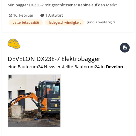
Minibagger DX23E-7 mit geschlossener Kabine auf den Markt
gebracht, das neueste Modell in der schnell wachsenden Palette
16. Februar
1 Antwort
elektrischer Bagger des Unternehmens. Bauforum24 Artikel
(und 7 weitere)
batteriekapazität
ladegeschwindigkeit
(20.11.2025): DEVELON Raupenbagger Serie 9 Hohe...
DEVELON DX23E-7 Elektrobagger
eine Bauforum24 News erstellte Bauforum24 in
Develon