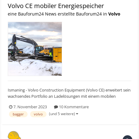
Volvo CE mobiler Energiespeicher
eine Bauforum24 News erstellte Bauforum24 in
Volvo
Ismaning - Volvo Construction Equipment (Volvo CE) erweitert sein
wachsendes Portfolio an Ladelösungen mit einem mobilen
Energiespeicher. Es wurde entwickelt, um abgelegene Standorte
7. November 2023
10 Kommentare
oder Standorte ohne, bzw. mit schwachem Netzzugang flexibel
(und 5 weitere)
bagger
volvo
und dauerhaft mit Strom zu versorgen. Bauforum24 Ar...