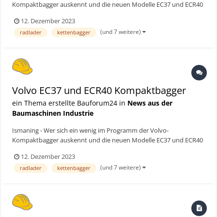
Kompaktbagger auskennt und die neuen Modelle EC37 und ECR40
in Augenschein nimmt, erkennt die Ähnlichkeit sofort: Die beiden
12. Dezember 2023
jüngsten Familienmitglieder sind mit der gleichen modernen
(und 7 weitere)
radlader
kettenbagger
Kabine ausgestattet wie die ebenfalls noch recht neuen 5- und 5,...
Volvo EC37 und ECR40 Kompaktbagger
ein Thema erstellte Bauforum24 in
News aus der
Baumaschinen Industrie
Ismaning - Wer sich ein wenig im Programm der Volvo-
Kompaktbagger auskennt und die neuen Modelle EC37 und ECR40
in Augenschein nimmt, erkennt die Ähnlichkeit sofort: Die beiden
12. Dezember 2023
jüngsten Familienmitglieder sind mit der gleichen modernen
(und 7 weitere)
radlader
kettenbagger
Kabine ausgestattet wie die ebenfalls noch recht neuen 5- und 5,...