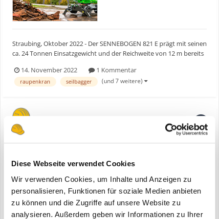
Straubing, Oktober 2022 - Der SENNEBOGEN 821 E prägt mit seinen
ca. 24 Tonnen Einsatzgewicht und der Reichweite von 12 m bereits
seit Jahren die Maschinenlandschaft im Abfallrecycling. Genau
14. November 2022
1 Kommentar
diese, universal im Recycling einsetzbare Maschine haben sich die
(und 7 weitere)
raupenkran
seilbagger
Entwickler bei SENNEBOGEN vorgenommen und s...
Sennebogen 880 EQ Umschlagmaschine
ein Thema erstellte Bauforum24 in
News aus der
Baumaschinen Industrie
Diese Webseite verwendet Cookies
Wir verwenden Cookies, um Inhalte und Anzeigen zu
Straubing - Vor 16 Jahren wurde die erste 880 EQ Balance
Umschlagmaschine ausgeliefert. Seither hat die beeindruckende
personalisieren, Funktionen für soziale Medien anbieten
Maschine aufgrund ihrer Leistung und Vielseitigkeit in
zu können und die Zugriffe auf unsere Website zu
18. Dezember 2023
verschiedenen Ländern große Beachtung gefunden. Nun
analysieren. Außerdem geben wir Informationen zu Ihrer
(und 8 weitere)
sennebogen
akkubagger