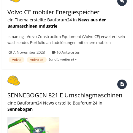
Volvo CE mobiler Energiespeicher
ein Thema erstellte Bauforum24 in
News aus der
Baumaschinen Industrie
Ismaning - Volvo Construction Equipment (Volvo CE) erweitert sein
wachsendes Portfolio an Ladelösungen mit einem mobilen
Energiespeicher. Es wurde entwickelt, um abgelegene Standorte
7. November 2023
10 Antworten
oder Standorte ohne, bzw. mit schwachem Netzzugang flexibel
(und 5 weitere)
volvo
volvo ce
und dauerhaft mit Strom zu versorgen. Bauforum24 Ar...
SENNEBOGEN 821 E Umschlagmaschinen
eine Bauforum24 News erstellte Bauforum24 in
Sennebogen