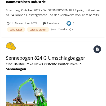
Baumaschinen Industrie
Straubing, Oktober 2022 - Der SENNEBOGEN 821 E prägt mit seinen
ca. 24 Tonnen Einsatzgewicht und der Reichweite von 12 m bereits
seit Jahren die Maschinenlandschaft im Abfallrecycling. Genau
1
14. November 2022
1 Antwort
diese, universal im Recycling einsetzbare Maschine haben sich die
Entwickler bei SENNEBOGEN vorgenommen und s...
(und 7 weitere)
seilbagger
teleskoplader
Sennebogen 824 G Umschlagbagger
eine Bauforum24 News erstellte Bauforum24 in
Sennebogen