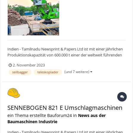
Indien - Tamilnadu Newsprint & Papers Ltd ist mit einer jährlichen
Produktionskapazität von 600.000 t einer der weltweit führenden
Hersteller von Papier und Verpackungskartonagen auf
2. November 2023
Bagassebasis. Am Anfang des Herstellungsprozesses finden sich
(und 7 weitere)
seilbagger
teleskoplader
vier stationäre SENNEBOGEN 821 E Elektroumschlagmaschin...
SENNEBOGEN 821 E Umschlagmaschinen
ein Thema erstellte Bauforum24 in
News aus der
Baumaschinen Industrie
Indien - Tamilnadu Newsprint & Papers Ltd ist mit einer jährlichen