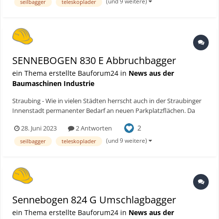
genutztes Lagerhaus-Silo, das nun vom SENNNEBOGEN Abbr...
(und 9 weitere)
seilbagger
teleskoplader
SENNEBOGEN 830 E Abbruchbagger
ein Thema erstellte Bauforum24 in
News aus der
Baumaschinen Industrie
Straubing - Wie in vielen Städten herrscht auch in der Straubinger
Innenstadt permanenter Bedarf an neuen Parkplatzflächen. Da
bereits eine dichte Bebauung vorherrscht, sind freie Flächen rar.
2
28. Juni 2023
2 Antworten
Neben dem Bahnhofsgelände befand sich ein nicht mehr
genutztes Lagerhaus-Silo, das nun vom SENNNEBOGEN Abbr...
(und 9 weitere)
seilbagger
teleskoplader
Sennebogen 824 G Umschlagbagger
ein Thema erstellte Bauforum24 in
News aus der