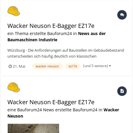
Wacker Neuson E-Bagger EZ17e
ein Thema erstellte Bauforum24 in
News aus der
Baumaschinen Industrie
Würzburg - Die Anforderungen auf Baustellen im Gebäudebestand
unterscheiden sich häufig deutlich von klassischen
Neubauprojekten. Enge Zugänge, begrenzte Platzverhältnisse und
(und 5 weitere)
21. Mai
wacker neuson
ez17e
Arbeiten in geschlossenen Räumen stellen besondere
Anforderungen an die eingesetzte Technik. Die Siegler Bau GmbH
aus Lohr a...
Wacker Neuson E-Bagger EZ17e
eine Bauforum24 News erstellte Bauforum24 in
Wacker
Neuson