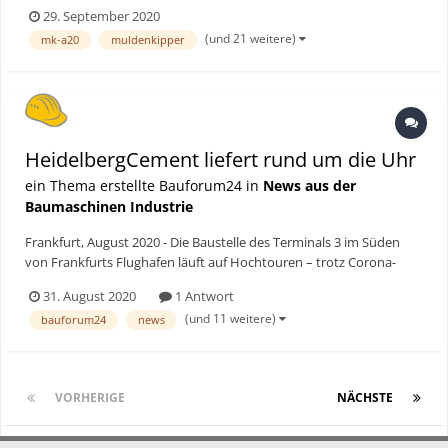
Kraftwerksprojekt „Alto Maipo“ setzen die Planer insbesondere auf
29. September 2020
deutsche Technik. Bauforum24 Artikel (23.06.2020): GHH
(und 21 weitere)
mk-a20
muldenkipper
Muldenkipper MK-42 Arbeiten am Alt...
HeidelbergCement liefert rund um die Uhr
ein Thema erstellte Bauforum24 in
News aus der
Baumaschinen Industrie
Frankfurt, August 2020 - Die Baustelle des Terminals 3 im Süden
von Frankfurts Flughafen läuft auf Hochtouren – trotz Corona-
Krise. Angesichts der großen zu verbauenden Betonmengen sind
31. August 2020
1 Antwort
Rohstoffqualität und eine intakte Lieferkette immens wichtig.
(und 11 weitere)
bauforum24
news
Dafür hat HeidelbergCement gesorgt. Mit dem Bau vo...
VORHERIGE
Seite 1 von 2
NÄCHSTE