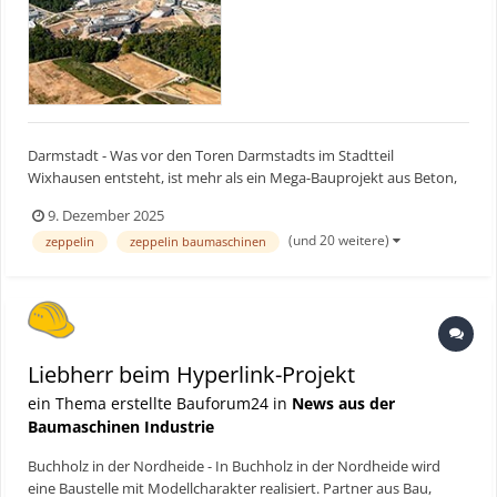
Darmstadt - Was vor den Toren Darmstadts im Stadtteil
Wixhausen entsteht, ist mehr als ein Mega-Bauprojekt aus Beton,
Stahl und kilometerlangen Kabeltrassen. Bei Fair, einem
9. Dezember 2025
internationalen Forschungsvorhaben der Superlative, geht es
(und 20 weitere)
zeppelin
zeppelin baumaschinen
darum, das Universum im Labor nachzubilden. Bauforum24 TV V...
Liebherr beim Hyperlink-Projekt
ein Thema erstellte Bauforum24 in
News aus der
Baumaschinen Industrie
Buchholz in der Nordheide - In Buchholz in der Nordheide wird
eine Baustelle mit Modellcharakter realisiert. Partner aus Bau,