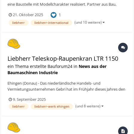
eine Baustelle mit Modellcharakter realisiert. Partner aus Bau,
Energie und Maschinenbau setzen auf ein vollständig
1
21. Oktober 2025
emissionsfreies Konzept. Im Rahmen des Hyperlink-Projekts
bereiten der Fernleitungsnetzbetreiber Gasunie und die
(und 10 weitere)
liebherr
liebherr-international
FRIEDRICH...
Liebherr Teleskop-Raupenkran LTR 1150
ein Thema erstellte Bauforum24 in
News aus der
Baumaschinen Industrie
Ehingen (Donau) - Das niederländische Handels- und
Vermietungsunternehmen Gebri hat im Frühjahr dieses Jahres den
ersten Liebherr LTR 1150 erhalten. Seitdem ist der Teleskop-
9. September 2025
Raupenkran beim nahe Utrecht ansässigen Kranverleiher
(und 8 weitere)
liebherr
liebherr-werk ehingen
permanent im Einsatz. Ein besonders ambitioniertes Projekt hat
der neue...