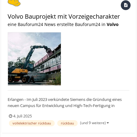
Volvo Bauprojekt mit Vorzeigecharakter
eine Bauforum24 News erstellte Bauforum24 in
Volvo
Erlangen - Im Juli 2023 verkündete Siemens die Gründung eines
neuen Campus für Entwicklung und High-Tech-Fertigung in
Erlangen mit Investitionen von rund 500 Millionen Euro für den
4. Juli 2025
Ausbau von Forschungs- und Fertigungskapazitäten. Damit
(und 9 weitere)
vollelektrischer rückbau
rückbau
entwickelt Siemens den Standort zum weltweiten Forschungs-
und...