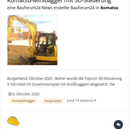
Komatsu-Minibagger mit 3D-Steuerung
eine Bauforum24 News erstellte Bauforum24 in
Komatsu
Burgenland, Oktober 2020 - Bisher wurde die Topcon 3D-Steuerung
X-53i meist im Zusammenspiel mit Großbaggern eingesetzt. Die
„Schermann Erdbau- und Recycling GmbH“ nutzt die digitalen
6. Oktober 2020
Vorteile aktuell beim Neubau des Krankenhauses in Oberwart.
(und 14 weitere)
kompaktbagger
bauprojekt
Bauforum24 Artikel (29.09.2020): Komatsu: Baustell...