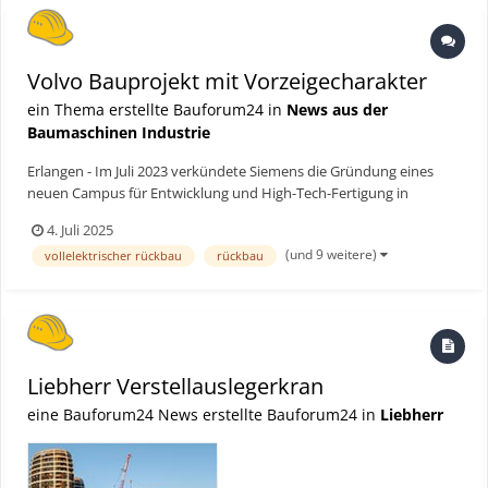
Volvo Bauprojekt mit Vorzeigecharakter
ein Thema erstellte Bauforum24 in
News aus der
Baumaschinen Industrie
Erlangen - Im Juli 2023 verkündete Siemens die Gründung eines
neuen Campus für Entwicklung und High-Tech-Fertigung in
Erlangen mit Investitionen von rund 500 Millionen Euro für den
4. Juli 2025
Ausbau von Forschungs- und Fertigungskapazitäten. Damit
(und 9 weitere)
vollelektrischer rückbau
rückbau
entwickelt Siemens den Standort zum weltweiten Forschungs-
und...
Liebherr Verstellauslegerkran
eine Bauforum24 News erstellte Bauforum24 in
Liebherr