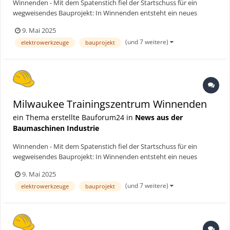
Winnenden - Mit dem Spatenstich fiel der Startschuss für ein
wegweisendes Bauprojekt: In Winnenden entsteht ein neues
europäisches Trainingszentrum der Marke Milwaukee, einem
9. Mai 2025
führenden Solution Provider für Elektrowerkzeuge,
(und 7 weitere)
elektrowerkzeuge
bauprojekt
Handwerkzeuge, Zubehör, Aufbewahrungslösungen und
persönliche Schutzausrüst...
Milwaukee Trainingszentrum Winnenden
ein Thema erstellte Bauforum24 in
News aus der
Baumaschinen Industrie
Winnenden - Mit dem Spatenstich fiel der Startschuss für ein
wegweisendes Bauprojekt: In Winnenden entsteht ein neues
europäisches Trainingszentrum der Marke Milwaukee, einem
9. Mai 2025
führenden Solution Provider für Elektrowerkzeuge,
(und 7 weitere)
elektrowerkzeuge
bauprojekt
Handwerkzeuge, Zubehör, Aufbewahrungslösungen und
persönliche Schutzausrüst...