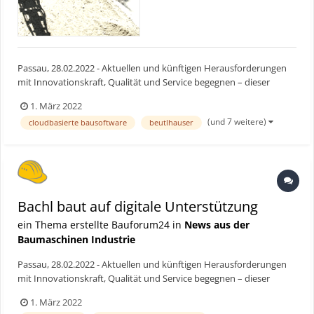
Passau, 28.02.2022 - Aktuellen und künftigen Herausforderungen
mit Innovationskraft, Qualität und Service begegnen – dieser
Grundsatz wird bei der Karl Bachl GmbH & Co.KG mit Hauptsitz in
1. März 2022
Röhrnbach seit jeher verfolgt. Deshalb verwundert es nicht, dass
(und 7 weitere)
cloudbasierte bausoftware
beutlhauser
die Unternehmensgruppe, die 1926 als Ziegelei g...
Bachl baut auf digitale Unterstützung
ein Thema erstellte Bauforum24 in
News aus der
Baumaschinen Industrie
Passau, 28.02.2022 - Aktuellen und künftigen Herausforderungen
mit Innovationskraft, Qualität und Service begegnen – dieser
Grundsatz wird bei der Karl Bachl GmbH & Co.KG mit Hauptsitz in
1. März 2022
Röhrnbach seit jeher verfolgt. Deshalb verwundert es nicht, dass