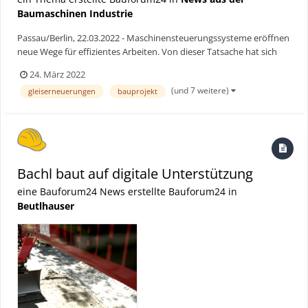
Baumaschinen Industrie
Passau/Berlin, 22.03.2022 - Maschinensteuerungssysteme eröffnen
neue Wege für effizientes Arbeiten. Von dieser Tatsache hat sich
das Gleisbauunternehmen Rhomberg Sersa Deutschland (RSD) im
24. März 2022
Zuge eines anspruchsvollen Projektes selbst überzeugt. Die RSD
(und 7 weitere)
gleiserneuerungen
bauprojekt
mit Hauptsitz in Berlin gehört mit rund 280 Mita...
Bachl baut auf digitale Unterstützung
eine Bauforum24 News erstellte Bauforum24 in
Beutlhauser