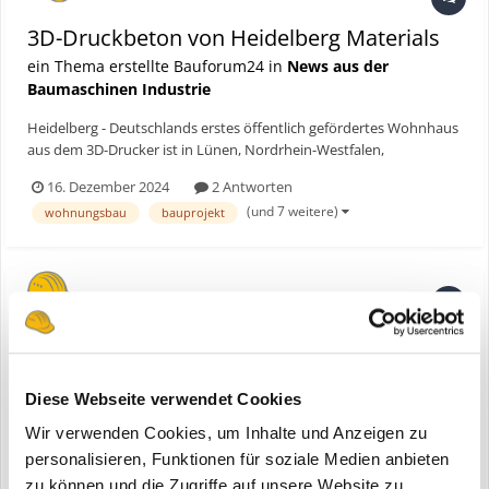
3D-Druckbeton von Heidelberg Materials
ein Thema erstellte Bauforum24 in
News aus der
Baumaschinen Industrie
Heidelberg - Deutschlands erstes öffentlich gefördertes Wohnhaus
aus dem 3D-Drucker ist in Lünen, Nordrhein-Westfalen,
fertiggestellt worden. Das innovative Bauprojekt setzt neue
16. Dezember 2024
2 Antworten
Maßstäbe im Wohnungsbau und kombiniert modernste 3D-
(und 7 weitere)
wohnungsbau
bauprojekt
Drucktechnologie mit nachhaltigen Baumaterialien von Heidelberg
Mater...
3D-Druckbeton von Heidelberg Materials
eine Bauforum24 News erstellte Bauforum24 in
Heidelberg Materials
Diese Webseite verwendet Cookies
Wir verwenden Cookies, um Inhalte und Anzeigen zu
personalisieren, Funktionen für soziale Medien anbieten
zu können und die Zugriffe auf unsere Website zu