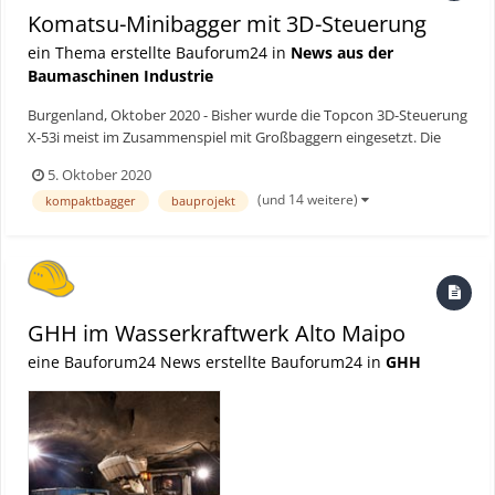
Komatsu-Minibagger mit 3D-Steuerung
ein Thema erstellte Bauforum24 in
News aus der
Baumaschinen Industrie
Burgenland, Oktober 2020 - Bisher wurde die Topcon 3D-Steuerung
X-53i meist im Zusammenspiel mit Großbaggern eingesetzt. Die
„Schermann Erdbau- und Recycling GmbH“ nutzt die digitalen
5. Oktober 2020
Vorteile aktuell beim Neubau des Krankenhauses in Oberwart.
(und 14 weitere)
kompaktbagger
bauprojekt
Bauforum24 Artikel (29.09.2020): Komatsu: Baustell...
GHH im Wasserkraftwerk Alto Maipo
eine Bauforum24 News erstellte Bauforum24 in
GHH