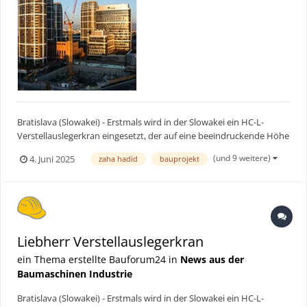
Bratislava (Slowakei) - Erstmals wird in der Slowakei ein HC-L-
Verstellauslegerkran eingesetzt, der auf eine beeindruckende Höhe
von 145 Metern klettert. Insgesamt drei Liebherr-Krane spielen
(und 9 weitere)
4. Juni 2025
zaha hadid
bauprojekt
eine Schlüsselrolle beim Bau des Skypark Towers in Bratislava, dem
letzten der fünf Hochhäuser, die die Skyl...
Liebherr Verstellauslegerkran
ein Thema erstellte Bauforum24 in
News aus der
Baumaschinen Industrie
Bratislava (Slowakei) - Erstmals wird in der Slowakei ein HC-L-