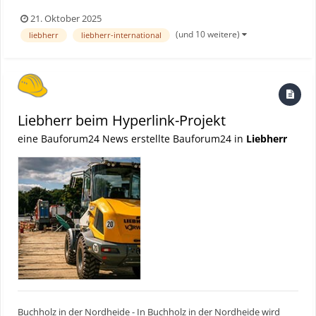
Energie und Maschinenbau setzen auf ein vollständig
21. Oktober 2025
emissionsfreies Konzept. Im Rahmen des Hyperlink-Projekts
(und 10 weitere)
liebherr
liebherr-international
bereiten der Fernleitungsnetzbetreiber Gasunie und die
FRIEDRICH...
Liebherr beim Hyperlink-Projekt
eine Bauforum24 News erstellte Bauforum24 in
Liebherr
Buchholz in der Nordheide - In Buchholz in der Nordheide wird