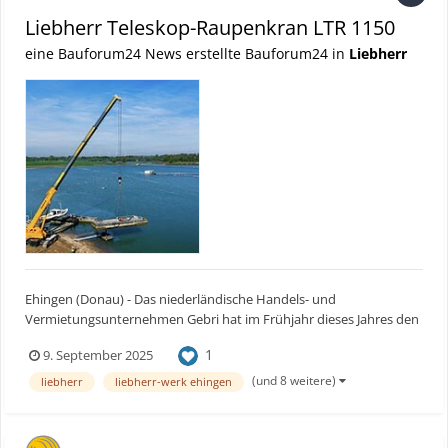
Liebherr Teleskop-Raupenkran LTR 1150
eine Bauforum24 News erstellte Bauforum24 in
Liebherr
Ehingen (Donau) - Das niederländische Handels- und
Vermietungsunternehmen Gebri hat im Frühjahr dieses Jahres den
ersten Liebherr LTR 1150 erhalten. Seitdem ist der Teleskop-
1
9. September 2025
Raupenkran beim nahe Utrecht ansässigen Kranverleiher
permanent im Einsatz. Ein besonders ambitioniertes Projekt hat
(und 8 weitere)
liebherr
liebherr-werk ehingen
der neue...