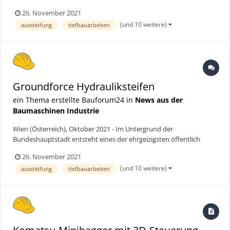
finanzierten Bauprojekte Österreichs. Die Stadt Wien rechnet bis
26. November 2021
zum Jahr 2030 mit einer einer Zunahme der Bevölkerung auf rund
(und 10 weitere)
aussteifung
tiefbauarbeiten
zwei Millionen und investiert erhebliche Mittel in den Ausb...
Groundforce Hydrauliksteifen
ein Thema erstellte Bauforum24 in
News aus der
Baumaschinen Industrie
Wien (Österreich), Oktober 2021 - Im Untergrund der
Bundeshauptstadt entsteht eines der ehrgeizigsten öffentlich
finanzierten Bauprojekte Österreichs. Die Stadt Wien rechnet bis
26. November 2021
zum Jahr 2030 mit einer einer Zunahme der Bevölkerung auf rund
(und 10 weitere)
aussteifung
tiefbauarbeiten
zwei Millionen und investiert erhebliche Mittel in den Ausb...