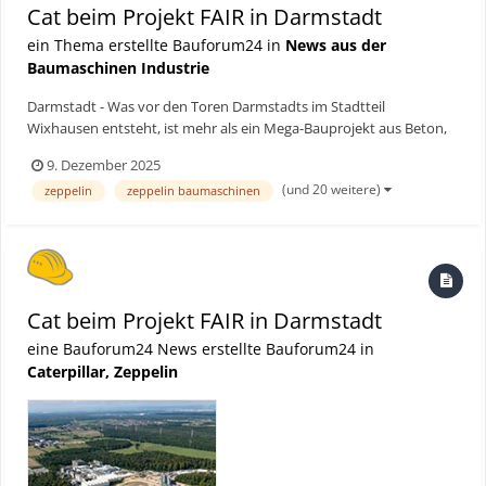
Cat beim Projekt FAIR in Darmstadt
ein Thema erstellte Bauforum24 in
News aus der
Baumaschinen Industrie
Darmstadt - Was vor den Toren Darmstadts im Stadtteil
Wixhausen entsteht, ist mehr als ein Mega-Bauprojekt aus Beton,
Stahl und kilometerlangen Kabeltrassen. Bei Fair, einem
9. Dezember 2025
internationalen Forschungsvorhaben der Superlative, geht es
(und 20 weitere)
zeppelin
zeppelin baumaschinen
darum, das Universum im Labor nachzubilden. Bauforum24 TV V...
Cat beim Projekt FAIR in Darmstadt
eine Bauforum24 News erstellte Bauforum24 in
Caterpillar, Zeppelin