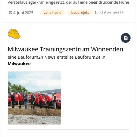
Verstellauslegerkran eingesetzt, der auf eine beeindruckende Höhe
von 145 Metern klettert. Insgesamt drei Liebherr-Krane spielen
(und 9 weitere)
4. Juni 2025
zaha hadid
bauprojekt
eine Schlüsselrolle beim Bau des Skypark Towers in Bratislava, dem
letzten der fünf Hochhäuser, die die Skyl...
Milwaukee Trainingszentrum Winnenden
eine Bauforum24 News erstellte Bauforum24 in
Milwaukee