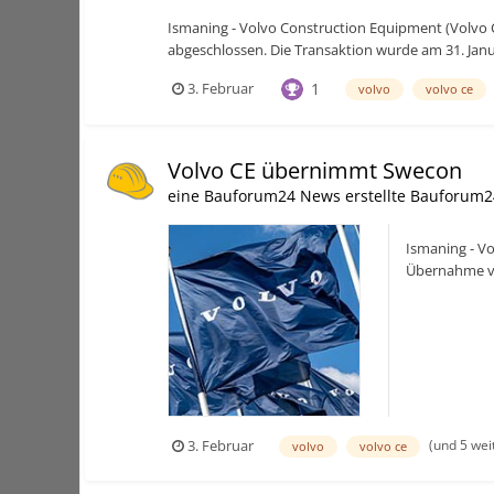
Ismaning - Volvo Construction Equipment (Volvo
abgeschlossen. Die Transaktion wurde am 31. Janu
1
3. Februar
volvo
volvo ce
Volvo CE übernimmt Swecon
eine Bauforum24 News erstellte Bauforum2
Ismaning - V
Übernahme vo
Volvo ECR355
(und 5 wei
3. Februar
volvo
volvo ce