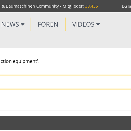
u & Baumaschinen Community - Mitglieder:
38.435
Du bi
NEWS
FOREN
VIDEOS
uction equipment'.