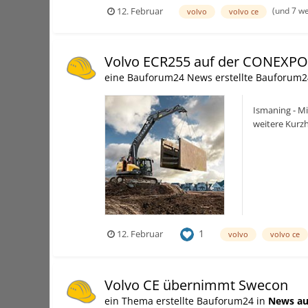
(und 7 w
12. Februar
volvo
volvo ce
Volvo ECR255 auf der CONEXPO
eine Bauforum24 News erstellte Bauforum2
Ismaning - Mi
weitere Kurz
mittelgroßen 
1
12. Februar
volvo
volvo ce
Volvo CE übernimmt Swecon
ein Thema erstellte Bauforum24 in
News au