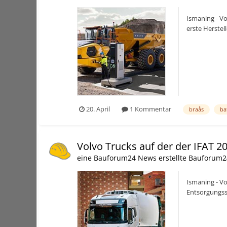
Ismaning - Vo
erste Herstel
Tra...
20. April
1 Kommentar
braås
ba
Volvo Trucks auf der der IFAT 2
eine Bauforum24 News erstellte Bauforum2
Ismaning - Vo
Entsorgungsse
unterschiedli