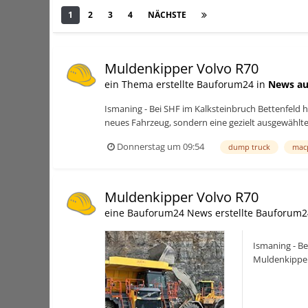
1
2
3
4
NÄCHSTE
Seite 1 von 4
Muldenkipper Volvo R70
ein Thema erstellte Bauforum24 in
News au
Ismaning - Bei SHF im Kalksteinbruch Bettenfeld 
neues Fahrzeug, sondern eine gezielt ausgewählte 
Donnerstag um 09:54
dump truck
mac
Muldenkipper Volvo R70
eine Bauforum24 News erstellte Bauforum2
Ismaning - Be
Muldenkipper 
wirtschaftliche