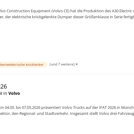
lvo Construction Equipment (Volvo CE) hat die Produktion des A30 Electric u
ler, der elektrische knickgelenkte Dumper dieser Größenklasse in Serie fertigt
(und 7 weitere)
tterieelektrische knicklenker
026
4 in
Volvo
m 04.05. bis 07.05.2026 präsentiert Volvo Trucks auf der IFAT 2026 in Münch
ktor, den Regional- und Stadtverkehr. Insgesamt stellt Volvo drei Fahrzeuge
chen Aufb...