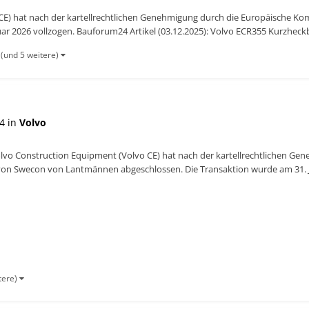
 CE) hat nach der kartellrechtlichen Genehmigung durch die Europäische
ar 2026 vollzogen. Bauforum24 Artikel (03.12.2025): Volvo ECR355 Kurzheckb
(und 5 weitere)
4 in
Volvo
olvo Construction Equipment (Volvo CE) hat nach der kartellrechtlichen G
n Swecon von Lantmännen abgeschlossen. Die Transaktion wurde am 31. Jan
 Kurzheckbagge...
tere)