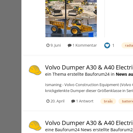
Komplettlösu
1
9. Juni
1 Kommentar
radl
Volvo Dumper A30 & A40 Electri
ein Thema erstellte Bauforum24 in
News au
Ismaning - Volvo Construction Equipment (Volvo CE)
knickgelenkte Dumper dieser Größenklasse in Serie f
20. April
1 Antwort
braås
batteri
Volvo Dumper A30 & A40 Electri
eine Bauforum24 News erstellte Bauforum2