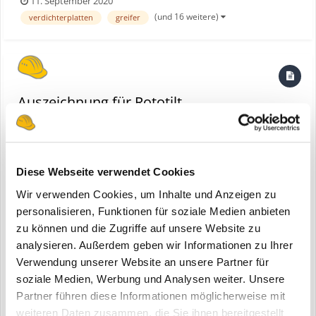
11. September 2020
diskutiert wird. Denn Tatsache ist: Von dieser Entwicklung
(und 16 weitere)
verdichterplatten
greifer
profitieren alle. So verursachen Bagger, die mehr Arbeit in wenig...
Auszeichnung für Rototilt
eine Bauforum24 News erstellte Bauforum24 in
Rototilt
Diese Webseite verwendet Cookies
Wir verwenden Cookies, um Inhalte und Anzeigen zu
personalisieren, Funktionen für soziale Medien anbieten
zu können und die Zugriffe auf unsere Website zu
analysieren. Außerdem geben wir Informationen zu Ihrer
Verwendung unserer Website an unsere Partner für
soziale Medien, Werbung und Analysen weiter. Unsere
Regensburg, 16.06.2020 - Anfang 2020 hat Rototilt QuickChange™
Partner führen diese Informationen möglicherweise mit
Generation II mit diversen Vorteilen und Patentanmeldungen auf
weiteren Daten zusammen, die Sie ihnen bereitgestellt