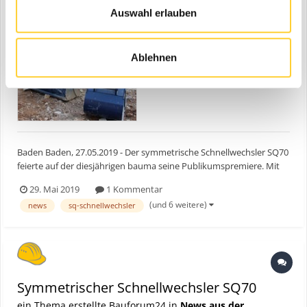
Auswahl erlauben
Ablehnen
Baden Baden, 27.05.2019 - Der symmetrische Schnellwechsler SQ70
feierte auf der diesjährigen bauma seine Publikumspremiere. Mit
dem Gerät für Bagger von 22 bis 32 Tonnen setzt der Anbaugeräte-
29. Mai 2019
1 Kommentar
Spezialist Lehnhoff seine SQ-Modellreihe fort, die das
(und 6 weitere)
news
sq-schnellwechsler
Unternehmen mit einer Prototypen-Präsentation auf der...
Symmetrischer Schnellwechsler SQ70
ein Thema erstellte Bauforum24 in
News aus der