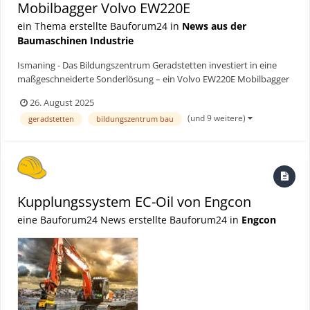
Mobilbagger Volvo EW220E
ein Thema erstellte Bauforum24 in
News aus der
Baumaschinen Industrie
Ismaning - Das Bildungszentrum Geradstetten investiert in eine
maßgeschneiderte Sonderlösung – ein Volvo EW220E Mobilbagger
mit hochfahrbarer Kabine, GPS-gesteuertem Dozerblade und
26. August 2025
einem innovativem Schnellwechslersystem Bauforum24 Artikel
(und 9 weitere)
geradstetten
bildungszentrum bau
(05.08.2025): Volvo Bagger EC530E Echte Spezialm...
Kupplungssystem EC-Oil von Engcon
eine Bauforum24 News erstellte Bauforum24 in
Engcon