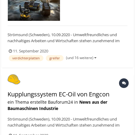
Strömsund (Schweden), 10.09.2020 - Umweltfreundliches und
nachhaltiges Arbeiten und Wirtschaften stehen zunehmend im
Mittelpunkt, wenn über Effizienz und Produktverbesserungen
11. September 2020
diskutiert wird. Denn Tatsache ist: Von dieser Entwicklung
(und 16 weitere)
verdichterplatten
greifer
profitieren alle. So verursachen Bagger, die mehr Arbeit in wenig...
Kupplungssystem EC-Oil von Engcon
ein Thema erstellte Bauforum24 in
News aus der
Baumaschinen Industrie
Strömsund (Schweden), 10.09.2020 - Umweltfreundliches und
nachhaltiges Arbeiten und Wirtschaften stehen zunehmend im
Mittelpunkt, wenn über Effizienz und Produktverbesserungen