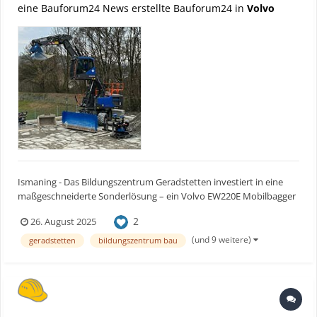
eine Bauforum24 News erstellte Bauforum24 in
Volvo
Ismaning - Das Bildungszentrum Geradstetten investiert in eine
maßgeschneiderte Sonderlösung – ein Volvo EW220E Mobilbagger
mit hochfahrbarer Kabine, GPS-gesteuertem Dozerblade und
2
26. August 2025
einem innovativem Schnellwechslersystem Bauforum24 Artikel
(05.08.2025): Volvo Bagger EC530E Echte Spezialm...
(und 9 weitere)
geradstetten
bildungszentrum bau