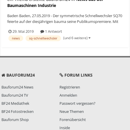
Baumaschinen Industrie
Baden Baden, 27.05.2019 - Der symmetrische Schnellwechsler SQ70
feierte auf der diesjährigen bauma seine Publikumspremiere. Mit
dem Gerät für Bagger von 22 bis 32 Tonnen setzt der Anbaugeräte-
29. Mai 2019
1 Antwort
Spezialist Lehnhoff seine SQ-Modellreihe fort, die das
(und 6 weitere)
news
sq-schnellwechsler
Unternehmen mit einer Prototypen-Präsentation auf der...
BAUFORUM24
FORUM LINKS
Bauforum24 News
Registrieren
Bauforum24 TV
Anmelden
BF24 Mediathek
Passwort vergessen?
BF24 Fotostrecken
Neue Themen
Bauforum Shop
Forenübersicht
Inside