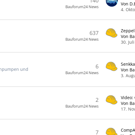
140
Von D.
Bauforum24 News
4. Okt
637
Von B
Bauforum24 News
30. Juli
6
etonpumpen und
Von B
Bauforum24 News
3. Aug
2
Von B
Bauforum24 News
17. No
7