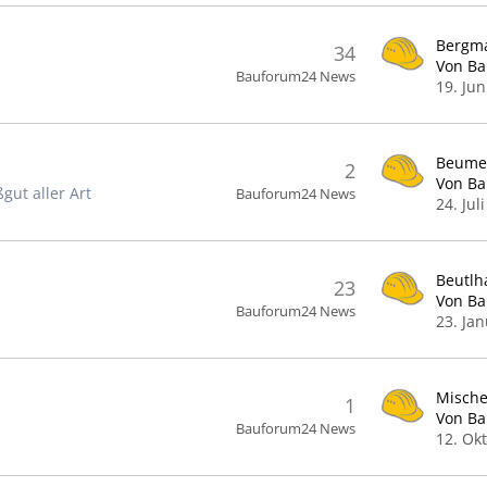
34
Von B
Bauforum24 News
19. Jun
2
Von B
gut aller Art
Bauforum24 News
24. Jul
23
Von B
Bauforum24 News
23. Ja
1
Von B
Bauforum24 News
12. Ok