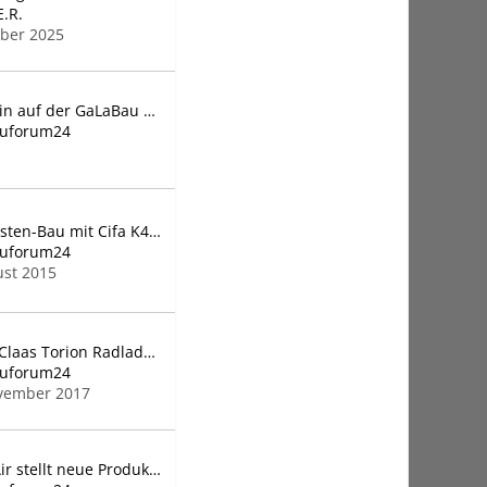
E.R.
ober 2025
Zeppelin auf der GaLaBau 2026
auforum24
Senkkasten-Bau mit Cifa K48 Autobetonpumpe
auforum24
ust 2015
Video: Claas Torion Radlader & Teleskopen
auforum24
vember 2017
CompAir stellt neue Produkte vor