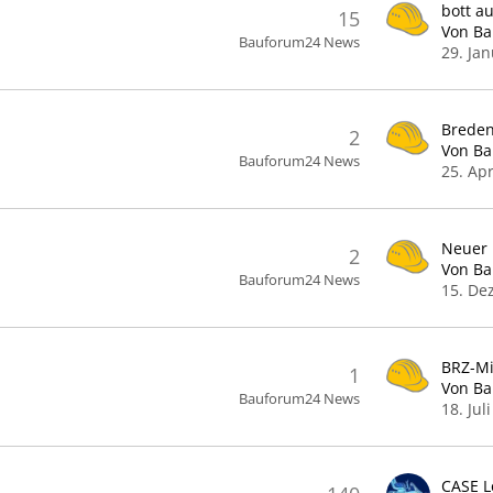
bott a
15
Von B
Bauforum24 News
29. Ja
Breden
2
Von B
Bauforum24 News
25. Apr
2
Von B
Bauforum24 News
15. De
BRZ-Mi
1
Von B
Bauforum24 News
18. Jul