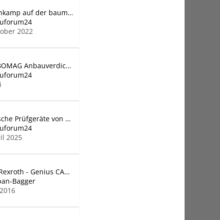
Bohnenkamp auf der bauma 2022
auforum24
tober 2022
Neue BOMAG Anbauverdichter
auforum24
i
Elektrische Prüfgeräte von Bosch
auforum24
il 2025
Bosch Rexroth - Genius CAB Fahrerkabine
pan-Bagger
 2016