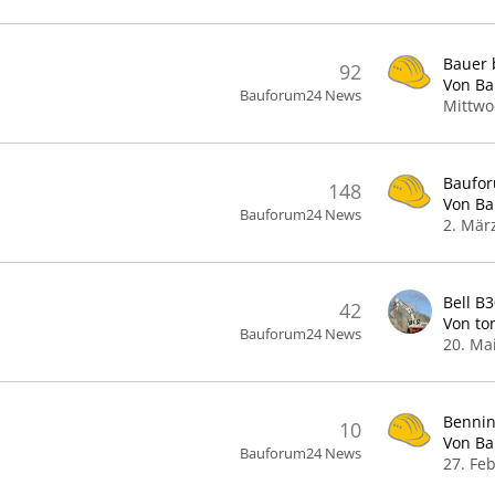
92
Von B
Bauforum24 News
Mittwo
Baufo
148
Von B
Bauforum24 News
2. Mär
Bell B
42
Von to
Bauforum24 News
20. Ma
10
Von B
Bauforum24 News
27. Fe