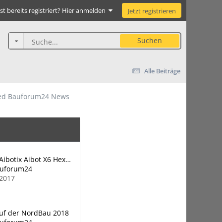
st bereits registriert? Hier anmelden
Jetzt registrieren
Suchen
Alle Beiträge
ed Bauforum24 News
Video: Aibotix Aibot X6 Hexacopter
auforum24
 2017
uf der NordBau 2018