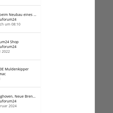
Bauer beim Neubau eines Gymnasiums
auforum24
ch um 08:10
rum24 Shop
auforum24
z 2022
30E Muldenkipper
mac
i
Benninghoven, Neue Brennergeneration
auforum24
bruar 2024