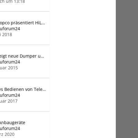
ch um 13:18
Atlas Copco präsentiert HiLight B5
auforum24
i 2018
Ausa zeigt neue Dumper und Gabelstapler
auforum24
ruar 2015
Sicheres Bedienen von Teleskopmaschinen
auforum24
nuar 2017
Anbaugeräte
auforum24
rz 2020