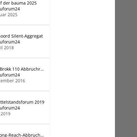
uf der bauma 2025
auforum24
nuar 2025
oord Silent-Aggregat
auforum24
il 2018
Neuer Brokk 110 Abbruchroboter
auforum24
zember 2016
ttelstandsforum 2019
auforum24
i 2019
CASE Long-Reach-Abbruchbagger