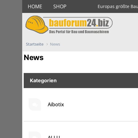
HOME
SHOP
Europas größte Ba
Startseite
News
News
Kategorien
Aibotix
ALLU