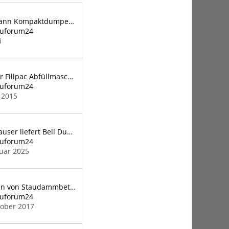
Bergmann Kompaktdumper C810
auforum24
i
Beumer Fillpac Abfüllmaschine für Zementwerke
auforum24
i 2015
Beutlhauser liefert Bell Dumper 45E
auforum24
nuar 2025
Mischen von Staudammbeton
auforum24
tober 2017