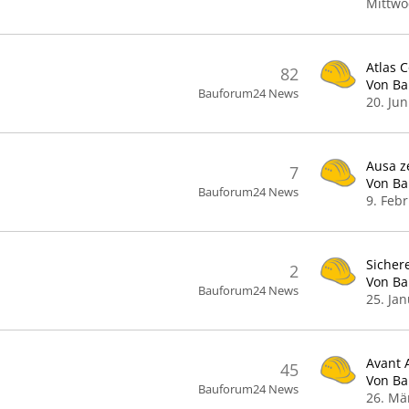
Mittwo
82
Von B
Bauforum24 News
20. Jun
7
Von B
Bauforum24 News
9. Feb
2
Von B
Bauforum24 News
25. Ja
Avant 
45
Von B
Bauforum24 News
26. Mä