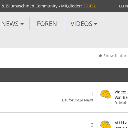
u & Baumaschinen Community - Mitglieder:
38.432
Du bi
NEWS
FOREN
VIDEOS
Show featur
1
Von B
Bauforum24 News
9. Mai
ALLU a
2