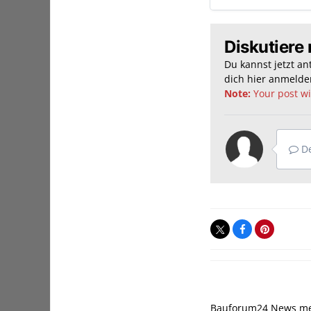
Diskutiere 
Du kannst jetzt a
dich hier
anmelde
Note:
Your post wil
De
Bauforum24 News m