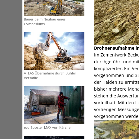
Bauer beim Neubau eines
Gymnasiums
Drohnenaufnahme im
Im Zementwerk Beckum
durchgeführt und mit
komplizierter: Ein V
ATLAS Übernahme durch Buhler
vorgenommen und 3D-F
Versatile
der Halden zu ermitt
bisher mehrere Mona
stehen die Auswertu
vorteilhaft: Mit den
vorherigen Messungen
vorgenommen werde
eco!Booster MAX von Kärcher