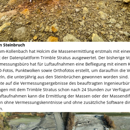
 Steinbruch
-Kollenbach hat Holcim die Massenermittlung erstmals mit einer
 der Datenplattform Trimble Stratus ausgewertet. Der bisherige V
ermessungsbüro hat für Luftaufnahmen eine Befliegung mit einem K
otos, Punktwolken sowie Orthofotos erstellt, um daraufhin die
eln, die unterjährig aus den Steinbrüchen gewonnen worden sind
te auf die Vermessungsergebnisse des beauftragten Ingenieurbür
ngen mit dem Trimble Stratus schon nach 24 Stunden zur Verfügu
 Luftaufnahmen kann die Ermittlung der Massen oder der Massendi
 ohne Vermessungskenntnisse und ohne zusätzliche Software dire
n.