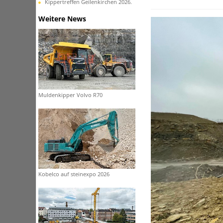
Kippertreffen Geilenkirchen 2026.
Weitere News
Muldenkipper Volvo R70
Kobelco auf steinexpo 2026