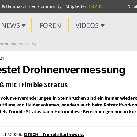
u & Baumaschinen Community - Mitglieder:
38.433
Du bi
NEWS
FOREN
VIDEOS
 Drohnenvermessung
m24
estet Drohnenvermessung
 mit Trimble Stratus
-
Volumenveränderungen in Steinbrüchen sind ein immer wieder
rmittlung von Haldenvolumen, sondern auch beim Rohstoffvorko
els Trimble Stratus kann Holcim diese Berechnungen nun in kurz
04.12.2020):
SITECH - Trimble Earthworks