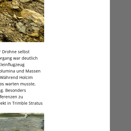
 Drohne selbst
organg war deutlich
leinflugzeug
 Volumina und Massen
. Während Holcim
os warten musste,
ng. Besonders
fferenzen zu
kt in Trimble Stratus