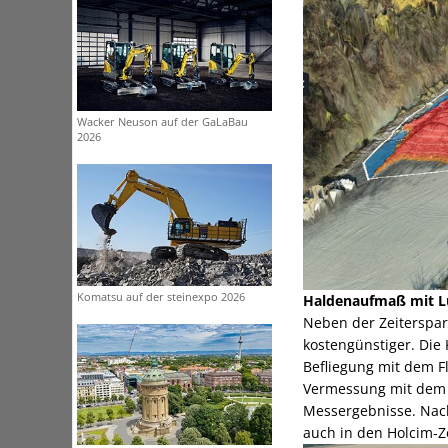
Wacker Neuson auf der GaLaBau
2026
Komatsu auf der steinexpo 2026
Haldenaufmaß mit Lu
Neben der Zeiterspar
kostengünstiger. Die 
Befliegung mit dem F
Vermessung mit dem 
Messergebnisse. Nach
auch in den Holcim-