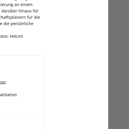
sierung an einem
n darüber hinaus für
chaftsplanern für die
e die persönliche
otos: Holcim
bsp;
atstation