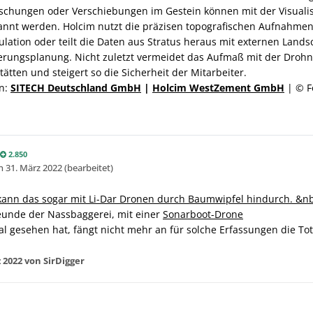
schungen oder Verschiebungen im Gestein können mit der Visuali
rkannt werden. Holcim nutzt die präzisen topografischen Aufnahme
lation oder teilt die Daten aus Stratus heraus mit externen Lands
erungsplanung. Nicht zuletzt vermeidet das Aufmaß mit der Drohn
tätten und steigert so die Sicherheit der Mitarbeiter.
en:
SITECH Deutschland GmbH
|
Holcim WestZement GmbH
| © F
2.850
en
31. März 2022
(bearbeitet)
 kann das sogar mit Li-Dar Dronen durch Baumwipfel hindurch. &n
eunde der Nassbaggerei, mit einer
Sonarboot-Drone
l gesehen hat, fängt nicht mehr an für solche Erfassungen die Tot
 2022
von SirDigger