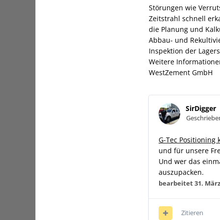
Störungen wie Verrut
Zeitstrahl schnell e
die Planung und Kalku
Abbau- und Rekultivi
Inspektion der Lagers
Weitere Information
WestZement GmbH
SirDigger
Geschrieb
G-Tec Positioning
und für unsere Fr
Und wer das einma
auszupacken.
bearbeitet
31. März
Zitieren