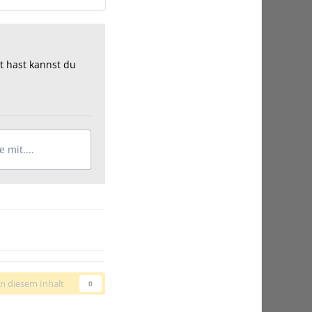
t hast kannst du
 mit....
n diesem Inhalt
0