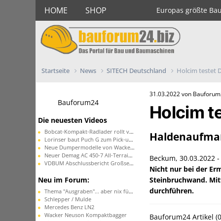
HOME
SHOP
Europas größte Ba
Startseite
News
SITECH Deutschland
Holcim testet
31.03.2022 von Bauforu
Bauforum24
Holcim t
Die neuesten Videos
Bobcat-Kompakt-Radlader rollt vom Band
Haldenaufmaß
Lorinser baut Puch G zum Pick-up um
Neue Dumpermodelle von Wacker Neuson
Neuer Demag AC 450-7 All-Terrain-Kran
Beckum, 30.03.2022 
VDBUM Abschlussbericht Großseminar
Nicht nur bei der E
Neu im Forum:
Steinbruchwand. Mitt
durchführen.
Thema "Ausgraben"... aber nix für schwache Nerven...
Schlepper / Mulde
Mercedes Benz LN2
Wacker Neuson Kompaktbagger
Bauforum24 Artikel (