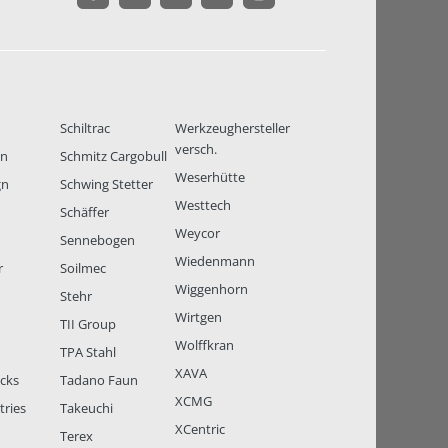
Schiltrac
Werkzeughersteller
versch.
en
Schmitz Cargobull
Weserhütte
gn
Schwing Stetter
Westtech
Schäffer
Weycor
Sennebogen
Wiedenmann
r
Soilmec
Wiggenhorn
Stehr
Wirtgen
TII Group
Wolffkran
TPA Stahl
XAVA
ucks
Tadano Faun
XCMG
tries
Takeuchi
XCentric
Terex