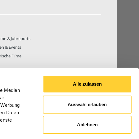
lme & Jobreports
en & Events
rische Filme
Alle zulassen
le Medien
THEMEN
81.269
BEITRÄGE GESAMT
842.648
ir
Auswahl erlauben
, Werbung
ren Daten
ienste
Ablehnen
© 2026 Bauforum24.biz