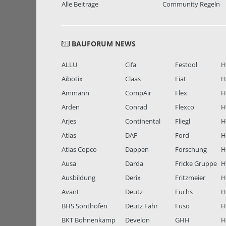
Alle Beiträge
Community Regeln
BAUFORUM NEWS
ALLU
Cifa
Festool
H
Aibotix
Claas
Fiat
H
Ammann
CompAir
Flex
H
Arden
Conrad
Flexco
H
Arjes
Continental
Fliegl
H
Atlas
DAF
Ford
H
Atlas Copco
Dappen
Forschung
H
Ausa
Darda
Fricke Gruppe
H
Ausbildung
Derix
Fritzmeier
Hi
Avant
Deutz
Fuchs
H
BHS Sonthofen
Deutz Fahr
Fuso
H
BKT Bohnenkamp
Develon
GHH
H