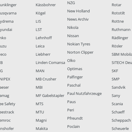
NZG
unklinger
Kässbohrer
Rotar
New Holland
usqvarna
Kögel
Rototilt
News Archiv
ydrema
LIS
Rottne
Nikola
yundai
LST
Ruthmann
Nissan
mko
Lehnhoff
Rädlinger
Nokian Tyres
suzu
Leica
Rösler
Norton Clipper
veco
Liebherr
SBM Mobil
Olko
CB
Linden Comansa
SITECH Deu
Optimas
LG
MAN
SKF
Palfinger
NIPEX
MB Crusher
SMP
Paschal
aeser
MBI
Sandvik
Paul Nutzfahrzeuge
amag
MF Gabelstapler
Sany
Paus
ee Safety
MTS
Scania
Peri
eestrack
MTU
Schaeff
Pfreundt
emroc
Magni
Scheppach
Poclain
inshofer
Makita
Scheuerle