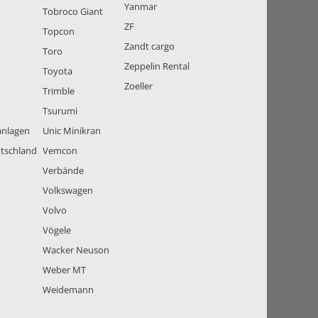
Yanmar
Tobroco Giant
ZF
Topcon
Zandt cargo
Toro
Zeppelin Rental
Toyota
Zoeller
Trimble
Tsurumi
anlagen
Unic Minikran
tschland
Vemcon
Verbände
Volkswagen
Volvo
Vögele
Wacker Neuson
Weber MT
Weidemann