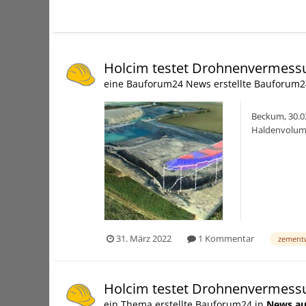
Holcim testet Drohnenvermess
eine Bauforum24 News erstellte Bauforum2
Beckum, 30.0
Haldenvolume
kurzer Zeit se
31. März 2022
1 Kommentar
zement
Holcim testet Drohnenvermess
ein Thema erstellte Bauforum24 in
News au