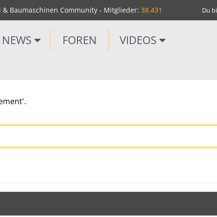
u & Baumaschinen Community - Mitglieder:
38.431
Du bi
NEWS
FOREN
VIDEOS
ement'.