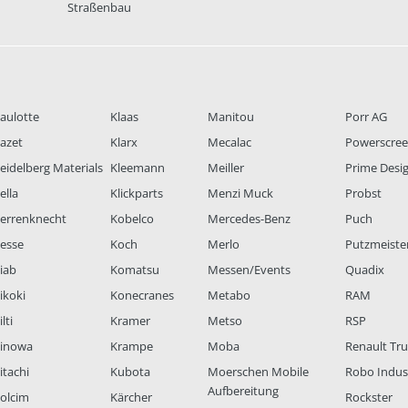
Straßenbau
aulotte
Klaas
Manitou
Porr AG
azet
Klarx
Mecalac
Powerscre
eidelberg Materials
Kleemann
Meiller
Prime Desi
ella
Klickparts
Menzi Muck
Probst
errenknecht
Kobelco
Mercedes-Benz
Puch
esse
Koch
Merlo
Putzmeiste
iab
Komatsu
Messen/Events
Quadix
ikoki
Konecranes
Metabo
RAM
lti
Kramer
Metso
RSP
inowa
Krampe
Moba
Renault Tr
itachi
Kubota
Moerschen Mobile
Robo Indus
Aufbereitung
olcim
Kärcher
Rockster