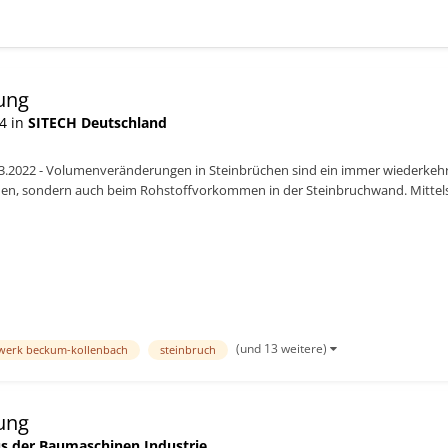
ung
4 in
SITECH Deutschland
3.2022 - Volumenveränderungen in Steinbrüchen sind ein immer wiederkehr
n, sondern auch beim Rohstoffvorkommen in der Steinbruchwand. Mittels 
lbst durchführen....
(und 13 weitere)
werk beckum-kollenbach
steinbruch
ung
s der Baumaschinen Industrie