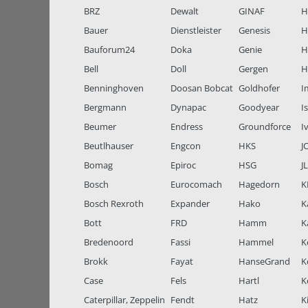
BRZ
Dewalt
GINAF
H
Bauer
Dienstleister
Genesis
H
Bauforum24
Doka
Genie
H
Bell
Doll
Gergen
H
Benninghoven
Doosan Bobcat
Goldhofer
I
Bergmann
Dynapac
Goodyear
I
Beumer
Endress
Groundforce
I
Beutlhauser
Engcon
HKS
J
Bomag
Epiroc
HSG
J
Bosch
Eurocomach
Hagedorn
K
Bosch Rexroth
Expander
Hako
K
Bott
FRD
Hamm
K
Bredenoord
Fassi
Hammel
K
Brokk
Fayat
HanseGrand
K
Case
Fels
Hartl
K
Caterpillar, Zeppelin
Fendt
Hatz
K