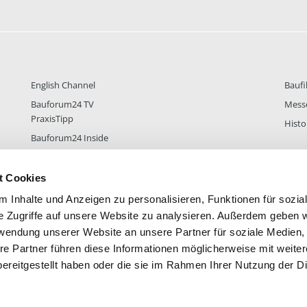
English Channel
Baufi
Bauforum24 TV
Mess
PraxisTipp
Histo
Bauforum24 Inside
t Cookies
 Inhalte und Anzeigen zu personalisieren, Funktionen für sozia
DER
38.431
FOREN STATISTIK
ALLE 
e Zugriffe auf unsere Website zu analysieren. Außerdem geben w
rwendung unserer Website an unsere Partner für soziale Medien
re Partner führen diese Informationen möglicherweise mit weite
ereitgestellt haben oder die sie im Rahmen Ihrer Nutzung der D