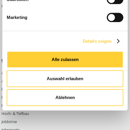
Bauforum Shop
Forenübersicht
Inside
Marketing
Anleitungen
FAQ
Community Regeln
Details zeigen
Alle zulassen
BELIEBTE FOREN
KONTAKT
Abbruch
Werben auf
Auswahl erlauben
Bauforum24
Ausbildung & Beruf
Kontakt
Bau Allgemein
Impressum
Baumaschinen
Ablehnen
Datenschutzerklärung
Berg- & Tagebau
Hoch- & Tiefbau
Jobbörse
Jobreports