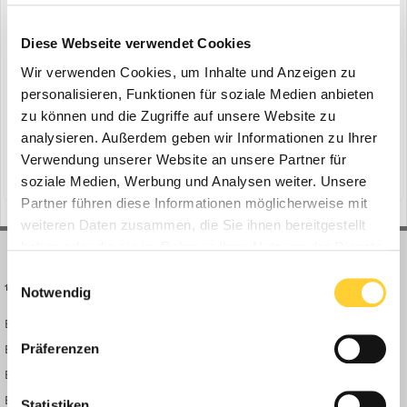
Holcim testet Drohnenvermessung
Diese Webseite verwendet Cookies
ein Thema erstellte Bauforum24 in
News aus der
Baumaschinen Industrie
Wir verwenden Cookies, um Inhalte und Anzeigen zu
personalisieren, Funktionen für soziale Medien anbieten
Beckum, 30.03.2022 - Volumenveränderungen in Steinbrüchen sind
zu können und die Zugriffe auf unsere Website zu
ein immer wiederkehrendes Thema. Nicht nur bei der Ermittlung
von Haldenvolumen, sondern auch beim Rohstoffvorkommen in
analysieren. Außerdem geben wir Informationen zu Ihrer
31. März 2022
1 Antwort
der Steinbruchwand. Mittels Trimble Stratus kann Holcim diese
Verwendung unserer Website an unsere Partner für
(und 13 weitere)
steinbruch
zementwerk beckum-kollenbach
Berechnungen nun in kurzer Zeit selbst durchführen....
soziale Medien, Werbung und Analysen weiter. Unsere
Partner führen diese Informationen möglicherweise mit
weiteren Daten zusammen, die Sie ihnen bereitgestellt
haben oder die sie im Rahmen Ihrer Nutzung der Dienste
gesammelt haben.
Einwilligungsauswahl
BAUFORUM24
FORUM LINKS
Notwendig
Bauforum24 News
Registrieren
Präferenzen
Bauforum24 TV
Anmelden
BF24 Mediathek
Passwort vergessen?
BF24 Fotostrecken
Neue Themen
Statistiken