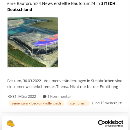
eine Bauforum24 News erstellte Bauforum24 in
SITECH
Deutschland
Beckum, 30.03.2022 - Volumenveränderungen in Steinbrüchen sind
ein immer wiederkehrendes Thema. Nicht nur bei der Ermittlung
von Haldenvolumen, sondern auch beim Rohstoffvorkommen in
31. März 2022
1 Kommentar
der Steinbruchwand. Mittels Trimble Stratus kann Holcim diese
(und 13 weitere)
zementwerk beckum-kollenbach
steinbruch
Berechnungen nun in kurzer Zeit selbst durchführen....