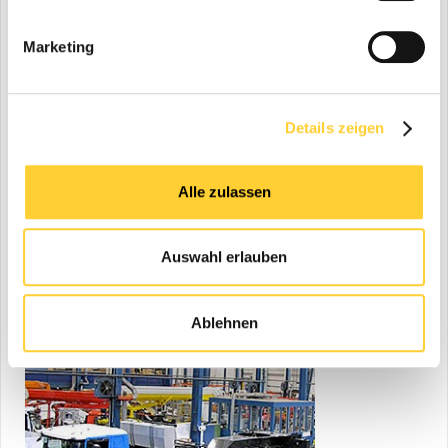
12.03.2018
Marketing
Details zeigen
Alle zulassen
Einsatzfotos des spanischen LKW-
Arbeitsbühnenvermieters Alberto Piñeiro Lift zeigen einen HEIGHT
Auswahl erlauben
performance highflex-STEIGER® bei Unterflurarbeiten an einem
Wasserwerk in Galizien...
Ablehnen
15.12.2017