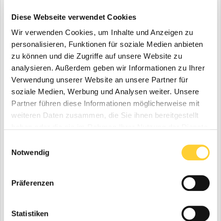
Das Einkaufszentrum Limbecker Platz ist mit 70.000
Diese Webseite verwendet Cookies
Quadratmetern Verkaufsfläche seit seiner Eröffnung im Jahr 2008
Wir verwenden Cookies, um Inhalte und Anzeigen zu
ein absoluter Publikumsmagnet in der Essener Innenstadt. Für das
reibungslose...
personalisieren, Funktionen für soziale Medien anbieten
zu können und die Zugriffe auf unsere Website zu
31.07.2018
analysieren. Außerdem geben wir Informationen zu Ihrer
Verwendung unserer Website an unsere Partner für
soziale Medien, Werbung und Analysen weiter. Unsere
Partner führen diese Informationen möglicherweise mit
weiteren Daten zusammen, die Sie ihnen bereitgestellt
haben oder die sie im Rahmen Ihrer Nutzung der Dienste
gesammelt haben.
Einwilligungsauswahl
Notwendig
Der erste SKYperformance STEIGER® T 900 HF wurde kürzlich
Präferenzen
durch Bernhard Reinisch, Geschäftsführer der Ruthmann GmbH in
Österreich an die Firma Felbermayr übergeben. Die Übergabe fand
in der...
Statistiken