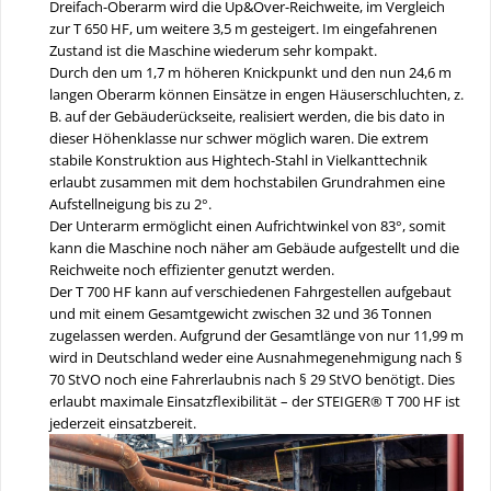
Dreifach-Oberarm wird die Up&Over-Reichweite, im Vergleich
zur T 650 HF, um weitere 3,5 m gesteigert. Im eingefahrenen
Zustand ist die Maschine wiederum sehr kompakt.
Durch den um 1,7 m höheren Knickpunkt und den nun 24,6 m
langen Oberarm können Einsätze in engen Häuserschluchten, z.
B. auf der Gebäuderückseite, realisiert werden, die bis dato in
dieser Höhenklasse nur schwer möglich waren. Die extrem
stabile Konstruktion aus Hightech-Stahl in Vielkanttechnik
erlaubt zusammen mit dem hochstabilen Grundrahmen eine
Aufstellneigung bis zu 2°.
Der Unterarm ermöglicht einen Aufrichtwinkel von 83°, somit
kann die Maschine noch näher am Gebäude aufgestellt und die
Reichweite noch effizienter genutzt werden.
Der T 700 HF kann auf verschiedenen Fahrgestellen aufgebaut
und mit einem Gesamtgewicht zwischen 32 und 36 Tonnen
zugelassen werden. Aufgrund der Gesamtlänge von nur 11,99 m
wird in Deutschland weder eine Ausnahmegenehmigung nach §
70 StVO noch eine Fahrerlaubnis nach § 29 StVO benötigt. Dies
erlaubt maximale Einsatzflexibilität – der STEIGER® T 700 HF ist
jederzeit einsatzbereit.