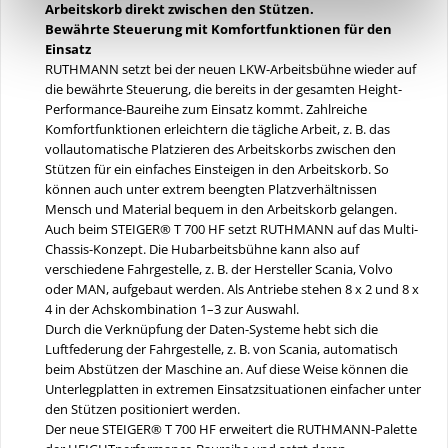
Arbeitskorb direkt zwischen den Stützen.
Bewährte Steuerung mit Komfortfunktionen für den
Einsatz
RUTHMANN setzt bei der neuen LKW-Arbeitsbühne wieder auf
die bewährte Steuerung, die bereits in der gesamten Height-
Performance-Baureihe zum Einsatz kommt. Zahlreiche
Komfortfunktionen erleichtern die tägliche Arbeit, z. B. das
vollautomatische Platzieren des Arbeitskorbs zwischen den
Stützen für ein einfaches Einsteigen in den Arbeitskorb. So
können auch unter extrem beengten Platzverhältnissen
Mensch und Material bequem in den Arbeitskorb gelangen.
Auch beim STEIGER® T 700 HF setzt RUTHMANN auf das Multi-
Chassis-Konzept. Die Hubarbeitsbühne kann also auf
verschiedene Fahrgestelle, z. B. der Hersteller Scania, Volvo
oder MAN, aufgebaut werden. Als Antriebe stehen 8 x 2 und 8 x
4 in der Achskombination 1–3 zur Auswahl.
Durch die Verknüpfung der Daten-Systeme hebt sich die
Luftfederung der Fahrgestelle, z. B. von Scania, automatisch
beim Abstützen der Maschine an. Auf diese Weise können die
Unterlegplatten in extremen Einsatzsituationen einfacher unter
den Stützen positioniert werden.
Der neue STEIGER® T 700 HF erweitert die RUTHMANN-Palette