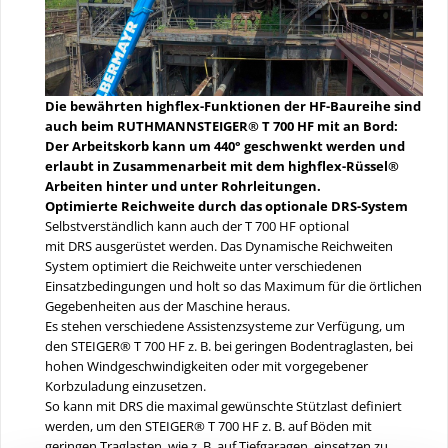
Die bewährten highflex-Funktionen der HF-Baureihe sind
auch beim RUTHMANNSTEIGER® T 700 HF mit an Bord:
Der Arbeitskorb kann um 440° geschwenkt werden und
erlaubt in Zusammenarbeit mit dem highflex-Rüssel®
Arbeiten hinter und unter Rohrleitungen.
Optimierte Reichweite durch das optionale DRS-System
Selbstverständlich kann auch der T 700 HF optional
mit DRS ausgerüstet werden. Das Dynamische Reichweiten
System optimiert die Reichweite unter verschiedenen
Einsatzbedingungen und holt so das Maximum für die örtlichen
Gegebenheiten aus der Maschine heraus.
Es stehen verschiedene Assistenzsysteme zur Verfügung, um
den STEIGER® T 700 HF z. B. bei geringen Bodentraglasten, bei
hohen Windgeschwindigkeiten oder mit vorgegebener
Korbzuladung einzusetzen.
So kann mit DRS die maximal gewünschte Stützlast definiert
werden, um den STEIGER® T 700 HF z. B. auf Böden mit
geringen Traglasten, wie z. B. auf Tiefgaragen, einsetzen zu