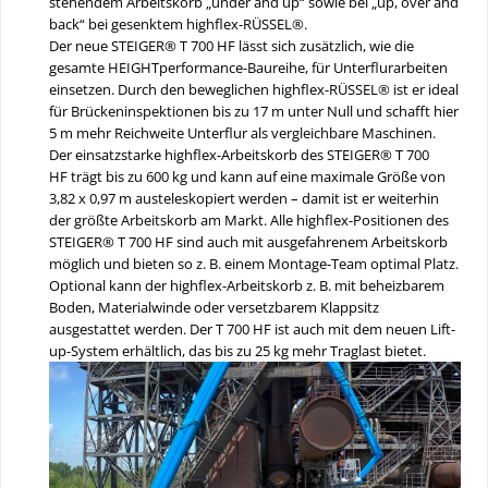
stehendem Arbeitskorb „under and up“ sowie bei „up, over and
back“ bei gesenktem highflex-RÜSSEL®.
Der neue STEIGER® T 700 HF lässt sich zusätzlich, wie die
gesamte HEIGHTperformance-Baureihe, für Unterflurarbeiten
einsetzen. Durch den beweglichen highflex-RÜSSEL® ist er ideal
für Brückeninspektionen bis zu 17 m unter Null und schafft hier
5 m mehr Reichweite Unterflur als vergleichbare Maschinen.
Der einsatzstarke highflex-Arbeitskorb des STEIGER® T 700
HF trägt bis zu 600 kg und kann auf eine maximale Größe von
3,82 x 0,97 m austeleskopiert werden – damit ist er weiterhin
der größte Arbeitskorb am Markt. Alle highflex-Positionen des
STEIGER® T 700 HF sind auch mit ausgefahrenem Arbeitskorb
möglich und bieten so z. B. einem Montage-Team optimal Platz.
Optional kann der highflex-Arbeitskorb z. B. mit beheizbarem
Boden, Materialwinde oder versetzbarem Klappsitz
ausgestattet werden. Der T 700 HF ist auch mit dem neuen Lift-
up-System erhältlich, das bis zu 25 kg mehr Traglast bietet.