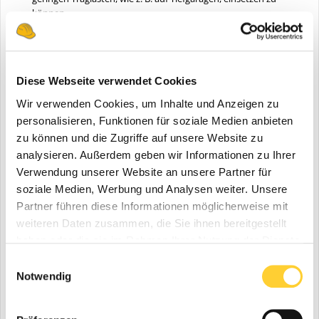
können.
Weiterhin erlaubt DRS den Einsatz des STEIGER® T 700 HF bei
hohen Windgeschwindigkeiten und optimiert die Reichweiten
für den sicheren Einsatz.
Zusätzlich kann die Korblast vorbelegt werden. So ist es z. B.
Diese Webseite verwendet Cookies
möglich, schwere Montageteile in großen Höhen sicher
aufzunehmen, ohne die Standsicherheit der Maschine zu
Wir verwenden Cookies, um Inhalte und Anzeigen zu
gefährden.
personalisieren, Funktionen für soziale Medien anbieten
Mit dem DRS werden insgesamt mehr Reichweite sowie eine
zu können und die Zugriffe auf unsere Website zu
höhere Einsatzflexibilität erreicht und wertvolle Einsatzzeit
analysieren. Außerdem geben wir Informationen zu Ihrer
gespart.
Verwendung unserer Website an unsere Partner für
soziale Medien, Werbung und Analysen weiter. Unsere
Partner führen diese Informationen möglicherweise mit
weiteren Daten zusammen, die Sie ihnen bereitgestellt
haben oder die sie im Rahmen Ihrer Nutzung der Dienste
gesammelt haben.
Einwilligungsauswahl
Notwendig