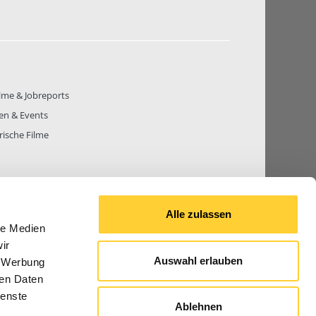
lme & Jobreports
en & Events
rische Filme
Alle zulassen
THEMEN
81.271
BEITRÄGE GESAMT
842.678
le Medien
ir
Auswahl erlauben
, Werbung
ren Daten
© 2026 Bauforum24.biz
ienste
Ablehnen