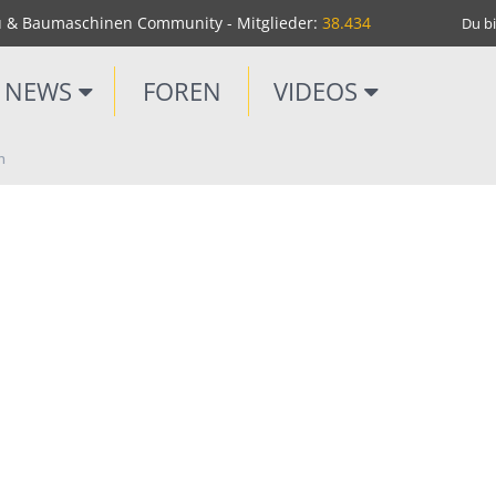
u & Baumaschinen Community - Mitglieder:
38.434
Du bi
NEWS
FOREN
VIDEOS
n