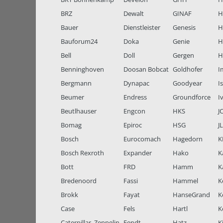
BRZ
Dewalt
GINAF
H
Bauer
Dienstleister
Genesis
H
Bauforum24
Doka
Genie
H
Bell
Doll
Gergen
H
Benninghoven
Doosan Bobcat
Goldhofer
I
Bergmann
Dynapac
Goodyear
I
Beumer
Endress
Groundforce
I
Beutlhauser
Engcon
HKS
J
Bomag
Epiroc
HSG
J
Bosch
Eurocomach
Hagedorn
K
Bosch Rexroth
Expander
Hako
K
Bott
FRD
Hamm
K
Bredenoord
Fassi
Hammel
K
Brokk
Fayat
HanseGrand
K
Case
Fels
Hartl
K
Caterpillar, Zeppelin
Fendt
Hatz
K