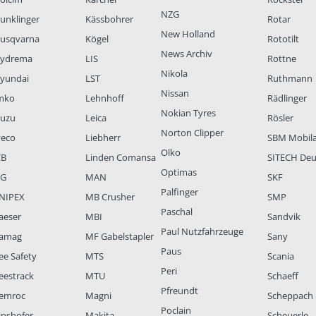
NZG
unklinger
Kässbohrer
Rotar
New Holland
usqvarna
Kögel
Rototilt
News Archiv
ydrema
LIS
Rottne
Nikola
yundai
LST
Ruthmann
Nissan
mko
Lehnhoff
Rädlinger
Nokian Tyres
suzu
Leica
Rösler
Norton Clipper
veco
Liebherr
SBM Mobil
Olko
CB
Linden Comansa
SITECH Deu
Optimas
LG
MAN
SKF
Palfinger
NIPEX
MB Crusher
SMP
Paschal
aeser
MBI
Sandvik
Paul Nutzfahrzeuge
amag
MF Gabelstapler
Sany
Paus
ee Safety
MTS
Scania
Peri
eestrack
MTU
Schaeff
Pfreundt
emroc
Magni
Scheppach
Poclain
inshofer
Makita
Scheuerle