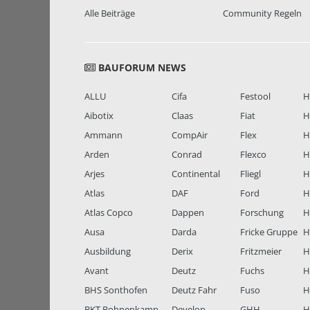
Alle Beiträge
Community Regeln
BAUFORUM NEWS
ALLU
Cifa
Festool
H
Aibotix
Claas
Fiat
H
Ammann
CompAir
Flex
H
Arden
Conrad
Flexco
H
Arjes
Continental
Fliegl
H
Atlas
DAF
Ford
H
Atlas Copco
Dappen
Forschung
H
Ausa
Darda
Fricke Gruppe
H
Ausbildung
Derix
Fritzmeier
Hi
Avant
Deutz
Fuchs
H
BHS Sonthofen
Deutz Fahr
Fuso
H
BKT Bohnenkamp
Develon
GHH
H