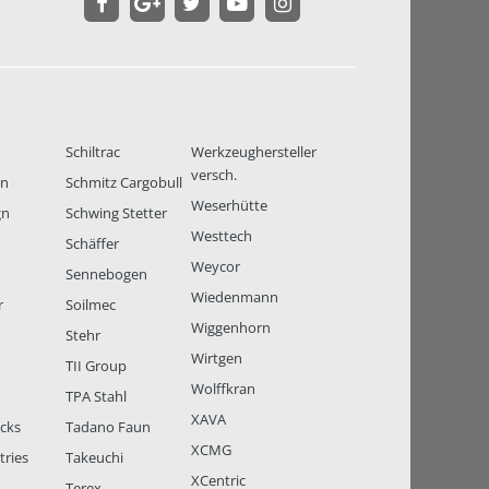
Schiltrac
Werkzeughersteller
versch.
en
Schmitz Cargobull
Weserhütte
gn
Schwing Stetter
Westtech
Schäffer
Weycor
Sennebogen
Wiedenmann
r
Soilmec
Wiggenhorn
Stehr
Wirtgen
TII Group
Wolffkran
TPA Stahl
XAVA
ucks
Tadano Faun
XCMG
tries
Takeuchi
XCentric
Terex