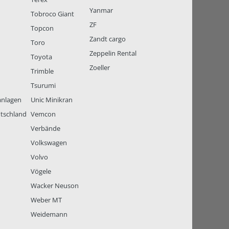
Yanmar
Tobroco Giant
ZF
Topcon
Zandt cargo
Toro
Zeppelin Rental
Toyota
Zoeller
Trimble
Tsurumi
anlagen
Unic Minikran
tschland
Vemcon
Verbände
Volkswagen
Volvo
Vögele
Wacker Neuson
Weber MT
Weidemann