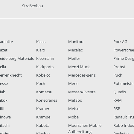
Straßenbau
aulotte
Klaas
Manitou
Porr AG
azet
Klarx
Mecalac
Powerscre
eidelberg Materials
Kleemann
Meiller
Prime Desi
ella
Klickparts
Menzi Muck
Probst
errenknecht
Kobelco
Mercedes-Benz
Puch
esse
Koch
Merlo
Putzmeiste
iab
Komatsu
Messen/Events
Quadix
ikoki
Konecranes
Metabo
RAM
lti
Kramer
Metso
RSP
inowa
Krampe
Moba
Renault Tr
itachi
Kubota
Moerschen Mobile
Robo Indus
Aufbereitung
olcim
Kärcher
Rockster