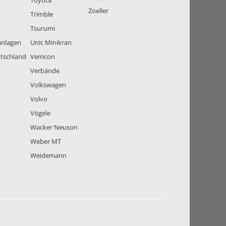
Toyota
Zoeller
Trimble
Tsurumi
anlagen
Unic Minikran
tschland
Vemcon
Verbände
Volkswagen
Volvo
Vögele
Wacker Neuson
Weber MT
Weidemann