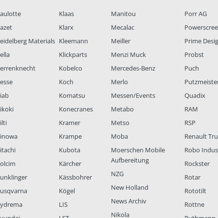
aulotte
Klaas
Manitou
Porr AG
azet
Klarx
Mecalac
Powerscre
eidelberg Materials
Kleemann
Meiller
Prime Desi
ella
Klickparts
Menzi Muck
Probst
errenknecht
Kobelco
Mercedes-Benz
Puch
esse
Koch
Merlo
Putzmeiste
iab
Komatsu
Messen/Events
Quadix
ikoki
Konecranes
Metabo
RAM
lti
Kramer
Metso
RSP
inowa
Krampe
Moba
Renault Tr
itachi
Kubota
Moerschen Mobile
Robo Indus
Aufbereitung
olcim
Kärcher
Rockster
NZG
unklinger
Kässbohrer
Rotar
New Holland
usqvarna
Kögel
Rototilt
News Archiv
ydrema
LIS
Rottne
Nikola