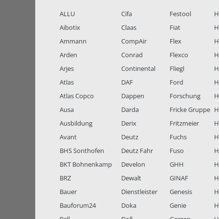
ALLU
Cifa
Festool
H
Aibotix
Claas
Fiat
H
Ammann
CompAir
Flex
H
Arden
Conrad
Flexco
H
Arjes
Continental
Fliegl
H
Atlas
DAF
Ford
H
Atlas Copco
Dappen
Forschung
H
Ausa
Darda
Fricke Gruppe
H
Ausbildung
Derix
Fritzmeier
Hi
Avant
Deutz
Fuchs
H
BHS Sonthofen
Deutz Fahr
Fuso
H
BKT Bohnenkamp
Develon
GHH
H
BRZ
Dewalt
GINAF
H
Bauer
Dienstleister
Genesis
H
Bauforum24
Doka
Genie
H