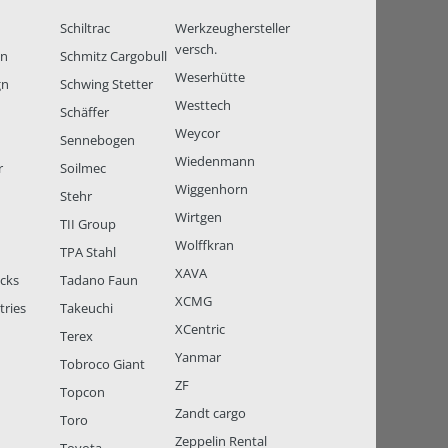
Schiltrac
Werkzeughersteller
versch.
en
Schmitz Cargobull
Weserhütte
gn
Schwing Stetter
Westtech
Schäffer
Weycor
Sennebogen
Wiedenmann
r
Soilmec
Wiggenhorn
Stehr
Wirtgen
TII Group
Wolffkran
TPA Stahl
XAVA
ucks
Tadano Faun
XCMG
tries
Takeuchi
XCentric
Terex
Yanmar
Tobroco Giant
ZF
Topcon
Zandt cargo
Toro
Zeppelin Rental