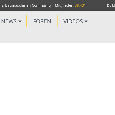
u & Baumaschinen Community - Mitglieder:
38.431
Du bi
NEWS
FOREN
VIDEOS