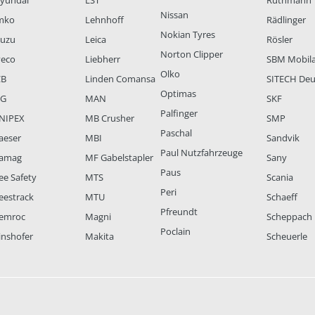
yundai
LST
Ruthmann
Nissan
mko
Lehnhoff
Rädlinger
Nokian Tyres
suzu
Leica
Rösler
Norton Clipper
veco
Liebherr
SBM Mobil
Olko
CB
Linden Comansa
SITECH Deu
Optimas
LG
MAN
SKF
Palfinger
NIPEX
MB Crusher
SMP
Paschal
aeser
MBI
Sandvik
Paul Nutzfahrzeuge
amag
MF Gabelstapler
Sany
Paus
ee Safety
MTS
Scania
Peri
eestrack
MTU
Schaeff
Pfreundt
emroc
Magni
Scheppach
Poclain
inshofer
Makita
Scheuerle