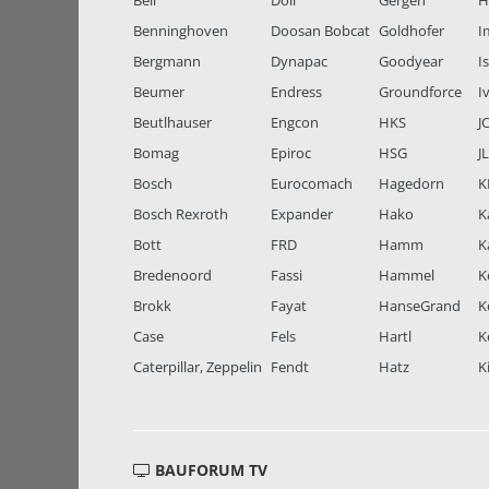
Bell
Doll
Gergen
H
Benninghoven
Doosan Bobcat
Goldhofer
I
Bergmann
Dynapac
Goodyear
I
Beumer
Endress
Groundforce
I
Beutlhauser
Engcon
HKS
J
Bomag
Epiroc
HSG
J
Bosch
Eurocomach
Hagedorn
K
Bosch Rexroth
Expander
Hako
K
Bott
FRD
Hamm
K
Bredenoord
Fassi
Hammel
K
Brokk
Fayat
HanseGrand
K
Case
Fels
Hartl
K
Caterpillar, Zeppelin
Fendt
Hatz
K
BAUFORUM TV