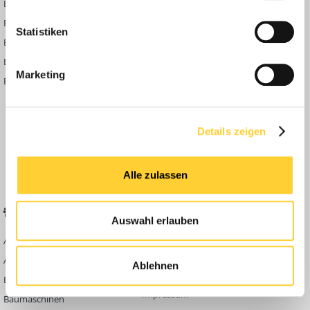
Bauforum24 News
Registrieren
Bauforum24 TV
Anmelden
Statistiken
BF24 Mediathek
Passwort vergessen?
BF24 Fotostrecken
Neue Themen
Marketing
Bauforum Shop
Forenübersicht
Inside
Anleitungen
Details zeigen
FAQ
Community Regeln
Alle zulassen
BELIEBTE FOREN
KONTAKT
Auswahl erlauben
Abbruch
Werben auf
Bauforum24
Ausbildung & Beruf
Ablehnen
Kontakt
Bau Allgemein
Impressum
Baumaschinen