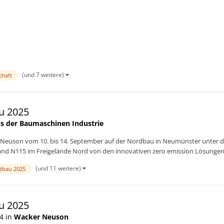
 Partners...
(und 7 weitere)
chaft
u 2025
s der Baumaschinen Industrie
r Neuson vom 10. bis 14. September auf der Nordbau in Neumünster unter d
and N115 im Freigelände Nord von den innovativen zero emission Lösungen
(und 11 weitere)
dbau 2025
u 2025
4 in
Wacker Neuson