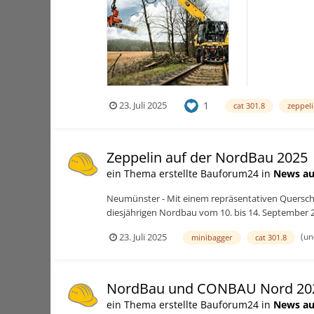
verlässlicher 
1
23. Juli 2025
cat 301.8
zeppel
Zeppelin auf der NordBau 2025
ein Thema erstellte Bauforum24 in
News au
Neumünster - Mit einem repräsentativen Querschn
diesjährigen Nordbau vom 10. bis 14. September 2
(un
23. Juli 2025
minibagger
cat 301.8
NordBau und CONBAU Nord 20
ein Thema erstellte Bauforum24 in
News au