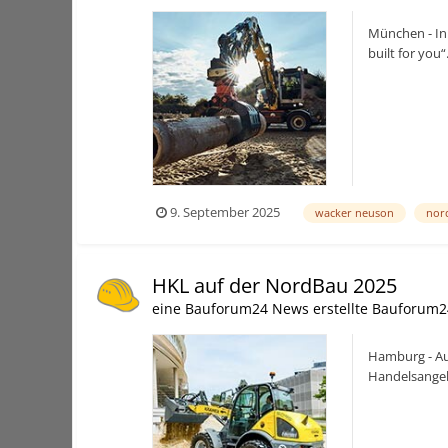
München - In
built for yo
emission Lös
9. September 2025
wacker neuson
nor
HKL auf der NordBau 2025
eine Bauforum24 News erstellte Bauforum2
Hamburg - Au
Handelsangeb
GaLaBau sowi