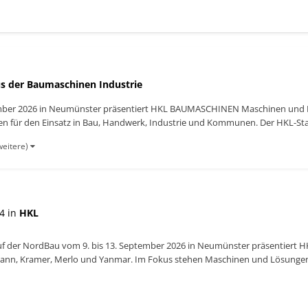
s der Baumaschinen Industrie
ember 2026 in Neumünster präsentiert HKL BAUMASCHINEN Maschinen und 
für den Einsatz in Bau, Handwerk, Industrie und Kommunen. Der HKL-Stand
weitere)
4 in
HKL
f der NordBau vom 9. bis 13. September 2026 in Neumünster präsentier
nn, Kramer, Merlo und Yanmar. Im Fokus stehen Maschinen und Lösungen f
r HKL-Stand befindet sich auf...