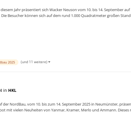
 diesem Jahr präsentiert sich Wacker Neuson vom 10. bis 14. September a
u“. Die Besucher können sich auf dem rund 1.000 Quadratmeter großen Stan
ungen, Kompak...
(und 11 weitere)
dbau 2025
4 in
HKL
f der NordBau, vom 10. bis zum 14. September 2025 in Neumünster, präs
ot mit vielen Neuheiten von Yanmar, Kramer, Merlo und Ammann. Dieses ri
e an den Hochbau und an...