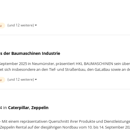
(und 12 weitere)
au
s der Baumaschinen Industrie
. September 2025 in Neumünster, präsentiert HKL BAUMASCHINEN sein übe
t sich insbesondere an den Tief- und Straßenbau, den GaLaBau sowie an d
(und 12 weitere)
au
4 in
Caterpillar, Zeppelin
 Mit einem repräsentativen Querschnitt ihrer Produkte und Dienstleistun
r Zeppelin Rental auf der diesjährigen Nordbau vom 10. bis 14. September 