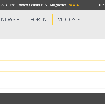
u & Baumaschinen Community - Mitglieder:
38.434
Du bi
NEWS
FOREN
VIDEOS
.