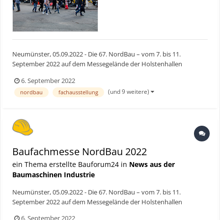
Neumünster, 05.09.2022 - Die 67. NordBau – vom 7. bis 11.
September 2022 auf dem Messegelände der Holstenhallen
Neumünster in Schleswig-Holstein – steht in den Startlöchern.
6. September 2022
Besucher können sich wieder auf ein breites Angebot auf der
(und 9 weitere)
nordbau
fachausstellung
nordeuropäischen Plattform für Hoch und Tiefbau, Baugeräte und
Bau...
Baufachmesse NordBau 2022
ein Thema erstellte Bauforum24 in
News aus der
Baumaschinen Industrie
Neumünster, 05.09.2022 - Die 67. NordBau – vom 7. bis 11.
September 2022 auf dem Messegelände der Holstenhallen
Neumünster in Schleswig-Holstein – steht in den Startlöchern.
6. September 2022