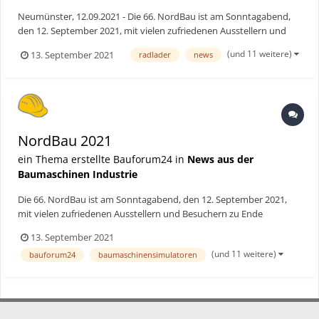
Neumünster, 12.09.2021 - Die 66. NordBau ist am Sonntagabend,
den 12. September 2021, mit vielen zufriedenen Ausstellern und
Besuchern zu Ende gegangen. Aufbauend auf der im letzten Jahr
(und 11 weitere)
13. September 2021
radlader
news
durchgeführten Fachausstellung Bau, konnte das Messekonzept in
Sachen Hygiene- und Schutzmaßnahmen sowie den vie...
NordBau 2021
ein Thema erstellte Bauforum24 in
News aus der
Baumaschinen Industrie
Die 66. NordBau ist am Sonntagabend, den 12. September 2021,
mit vielen zufriedenen Ausstellern und Besuchern zu Ende
gegangen. Aufbauend auf der im letzten Jahr durchgeführten
13. September 2021
Fachausstellung Bau, konnte das Messekonzept in Sachen
(und 11 weitere)
bauforum24
baumaschinensimulatoren
Hygiene- und Schutzmaßnahmen sowie den vielfältigen
Abstimmungsproze...