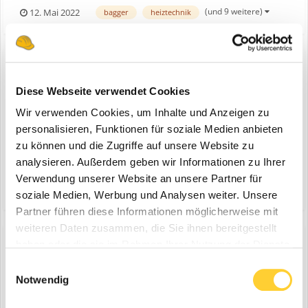
Schleswig-Holstein statt und das Holzbauzentrum*Nord in Kiel ist
(und 9 weitere)
12. Mai 2022
bagger
heiztechnik
Organisator einer über 750qm großen Sonderschau, die weitere
Aussteller umfasst, mit dem Titel „Bauen und au...
Diese Webseite verwendet Cookies
67. NordBau Neumünster
ein Thema erstellte Bauforum24 in
News aus der
Wir verwenden Cookies, um Inhalte und Anzeigen zu
Baumaschinen Industrie
personalisieren, Funktionen für soziale Medien anbieten
zu können und die Zugriffe auf unsere Website zu
Neumünster, 11.05.2022 - Vom 7. bis 11. September 2022 findet die
analysieren. Außerdem geben wir Informationen zu Ihrer
NordBau auf dem Messegelände der Holstenhallen Neumünster in
Schleswig-Holstein statt und das Holzbauzentrum*Nord in Kiel ist
Verwendung unserer Website an unsere Partner für
(und 9 weitere)
12. Mai 2022
bagger
neumünster
Organisator einer über 750qm großen Sonderschau, die weitere
soziale Medien, Werbung und Analysen weiter. Unsere
Aussteller umfasst, mit dem Titel „Bauen und au...
Partner führen diese Informationen möglicherweise mit
weiteren Daten zusammen, die Sie ihnen bereitgestellt
haben oder die sie im Rahmen Ihrer Nutzung der Dienste
gesammelt haben.
Einwilligungsauswahl
67. NordBau in Neumünster
Notwendig
eine Bauforum24 News erstellte Bauforum24 in
NordBau