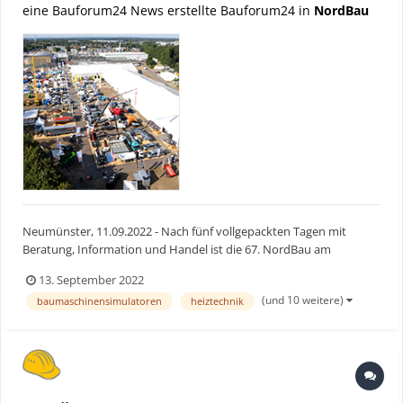
eine Bauforum24 News erstellte Bauforum24 in
NordBau
Neumünster, 11.09.2022 - Nach fünf vollgepackten Tagen mit
Beratung, Information und Handel ist die 67. NordBau am
Sonntagabend, den 11. September 2022, mit 40.300 Besuchenden
13. September 2022
und 587 Ausstellenden aus 13 Ländern zu Ende gegangen. Die
(und 10 weitere)
baumaschinensimulatoren
heiztechnik
größte Kompaktmesse des Bauens im nördlichen Europa hat mit
den A...