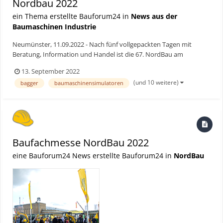
Nordbau 2022
ein Thema erstellte Bauforum24 in
News aus der
Baumaschinen Industrie
Neumünster, 11.09.2022 - Nach fünf vollgepackten Tagen mit
Beratung, Information und Handel ist die 67. NordBau am
Sonntagabend, den 11. September 2022, mit 40.300 Besuchenden
13. September 2022
und 587 Ausstellenden aus 13 Ländern zu Ende gegangen. Die
(und 10 weitere)
bagger
baumaschinensimulatoren
größte Kompaktmesse des Bauens im nördlichen Europa hat mit
den A...
Baufachmesse NordBau 2022
eine Bauforum24 News erstellte Bauforum24 in
NordBau