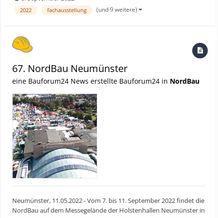
Besucher können sich wieder auf ein breites Angebot auf der
(und 9 weitere)
2022
fachausstellung
nordeuropäischen Plattform für Hoch und Tiefbau, Baugeräte und
Bau...
67. NordBau Neumünster
eine Bauforum24 News erstellte Bauforum24 in
NordBau
Neumünster, 11.05.2022 - Vom 7. bis 11. September 2022 findet die
NordBau auf dem Messegelände der Holstenhallen Neumünster in