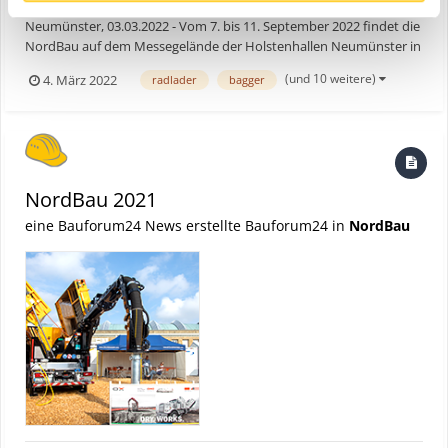
Neumünster, 03.03.2022 - Vom 7. bis 11. September 2022 findet die
NordBau auf dem Messegelände der Holstenhallen Neumünster in
Schleswig-Holstein statt und ist seit über sechs Jahrzehnten der
(und 10 weitere)
4. März 2022
radlader
bagger
Treffpunkt für die Bauwirtschaft und aller Bauverantwortlichen in
der Nordhälfte Deutschlands und seiner ang...
NordBau 2021
eine Bauforum24 News erstellte Bauforum24 in
NordBau