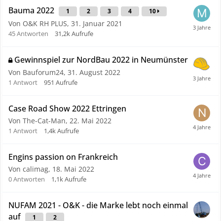
Bauma 2022
1
2
3
4
10
Von O&K RH PLUS,
31. Januar 2021
45
Antworten
31,2k
Aufrufe
Gewinnspiel zur NordBau 2022 in Neumünster
Von Bauforum24,
31. August 2022
1
Antwort
951
Aufrufe
Case Road Show 2022 Ettringen
Von The-Cat-Man,
22. Mai 2022
1
Antwort
1,4k
Aufrufe
Engins passion on Frankreich
Von calimag,
18. Mai 2022
0
Antworten
1,1k
Aufrufe
NUFAM 2021 - O&K - die Marke lebt noch einmal
auf
1
2