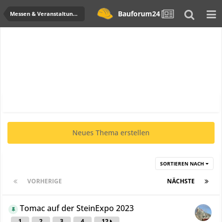
Bauforum24
Messen & Veranstaltungen
Neues Thema erstellen
SORTIEREN NACH
VORHERIGE
Seite 1 von 34
NÄCHSTE
Tomac auf der SteinExpo 2023
1
2
3
4
12