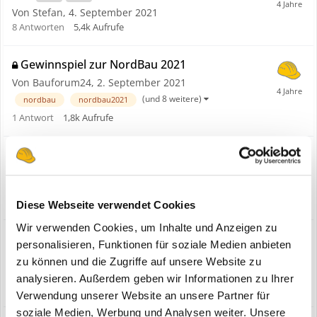
Von Stefan,
4. September 2021
8
Antworten
5,4k
Aufrufe
Gewinnspiel zur NordBau 2021
Von Bauforum24,
2. September 2021
(und 8 weitere)
nordbau
nordbau2021
1
Antwort
1,8k
Aufrufe
Trotec zeigt sich bei der NordBau 2013 als
Partner des Handwerks
Von Bauforum24,
7. August 2013
1
Antwort
4,6k
Aufrufe
Diese Webseite verwendet Cookies
Wir verwenden Cookies, um Inhalte und Anzeigen zu
Steinexpo 1990 - Fotos
personalisieren, Funktionen für soziale Medien anbieten
1
2
3
4
6
zu können und die Zugriffe auf unsere Website zu
Von kloe,
20. April 2009
analysieren. Außerdem geben wir Informationen zu Ihrer
25
Antworten
20,5k
Aufrufe
Verwendung unserer Website an unsere Partner für
soziale Medien, Werbung und Analysen weiter. Unsere