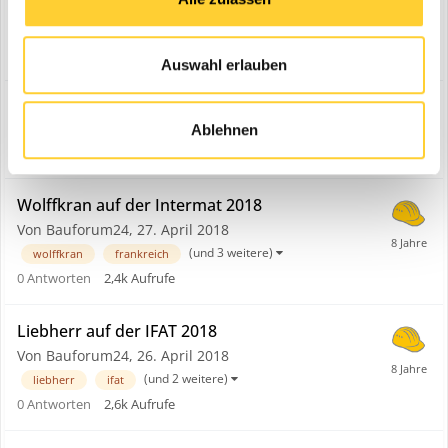
Swecon@Nordbau 2018
Von Oliver SWB,
2. September 2018
2
Antworten
2,9k
Aufrufe
Auswahl erlauben
2. Norddeutsche Baumaschinentage
Ablehnen
Von Bauforum24,
2. Mai 2018
0
Antworten
2,4k
Aufrufe
Wolffkran auf der Intermat 2018
Von Bauforum24,
27. April 2018
(und 3 weitere)
wolffkran
frankreich
0
Antworten
2,4k
Aufrufe
Liebherr auf der IFAT 2018
Von Bauforum24,
26. April 2018
(und 2 weitere)
liebherr
ifat
0
Antworten
2,6k
Aufrufe