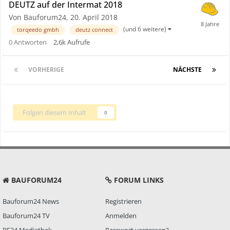
DEUTZ auf der Intermat 2018
Von Bauforum24,
20. April 2018
(und 6 weitere)
torqeedo gmbh
deutz connect
0
Antworten
2,6k
Aufrufe
VORHERIGE
Seite 1 von 34
NÄCHSTE
Folgen diesem Inhalt
0
BAUFORUM24
FORUM LINKS
Bauforum24 News
Registrieren
Bauforum24 TV
Anmelden