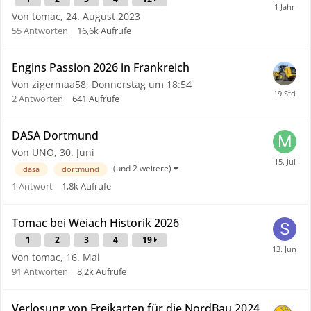
Von tomac,
24. August 2023
55
Antworten
16,6k
Aufrufe
Engins Passion 2026 in Frankreich
Von zigermaa58,
Donnerstag um 18:54
2
Antworten
641
Aufrufe
DASA Dortmund
Von UNO,
30. Juni
(und 2 weitere)
dasa
dortmund
1
Antwort
1,8k
Aufrufe
Tomac bei Weiach Historik 2026
1
2
3
4
19
Von tomac,
16. Mai
91
Antworten
8,2k
Aufrufe
Verlosung von Freikarten für die NordBau 2024