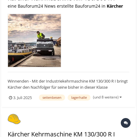
eine Bauforum24 News erstellte Bauforum24 in
Kärcher
Winnenden - Mit der Industriekehrmaschine KM 130/300 R I bringt
Kärcher den Nachfolger für seine bisher in dieser Klasse
verfügbaren Modelle auf den Markt. Sie ist in den drei
(und 8 weitere)
3. Juli 2025
seitenbesen
lagerhalle
Antriebsvarianten Elektrisch, Diesel und LPG verfügbar und eignet
sich für Arbeiten auf großen Flächen beispielsweise in Log...
Kärcher Kehrmaschine KM 130/300 R I