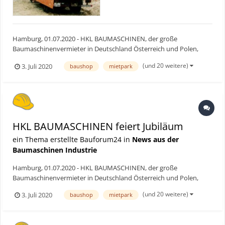
Hamburg, 01.07.2020 - HKL BAUMASCHINEN, der große
Baumaschinenvermieter in Deutschland Österreich und Polen,
feiert heute ein beeindruckendes Jubiläum: Seit 50 Jahren bietet
(und 20 weitere)
3. Juli 2020
baushop
mietpark
das Familienunternehmen mit seinem Mietpark-, Baushop- und
Service-Angebot für jeden Bedarf und jedes Bauvorhaben
individuelle...
HKL BAUMASCHINEN feiert Jubiläum
ein Thema erstellte Bauforum24 in
News aus der
Baumaschinen Industrie
Hamburg, 01.07.2020 - HKL BAUMASCHINEN, der große
Baumaschinenvermieter in Deutschland Österreich und Polen,
feiert heute ein beeindruckendes Jubiläum: Seit 50 Jahren bietet
(und 20 weitere)
3. Juli 2020
baushop
mietpark
das Familienunternehmen mit seinem Mietpark-, Baushop- und
Service-Angebot für jeden Bedarf und jedes Bauvorhaben
individuelle...