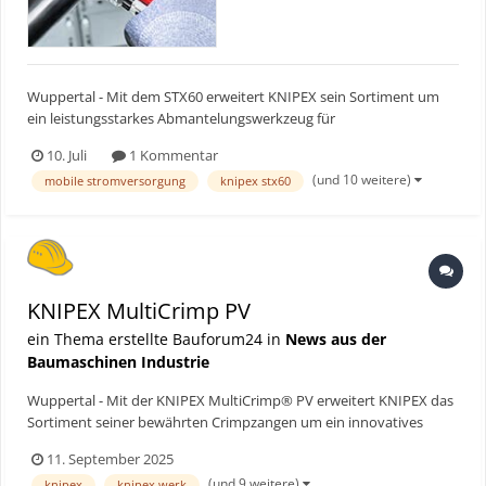
Wuppertal - Mit dem STX60 erweitert KNIPEX sein Sortiment um
ein leistungsstarkes Abmantelungswerkzeug für
großdimensionierte Energiekabel. Entwickelt für Kabeldurchmesser
10. Juli
1 Kommentar
von 30 bis 60 mm und Wandstärken bis 6,5 mm ermöglicht das
(und 10 weitere)
mobile stromversorgung
knipex stx60
Werkzeug präzise Umfangs- und Längsschnitte – auch bei
besonders wide...
KNIPEX MultiCrimp PV
ein Thema erstellte Bauforum24 in
News aus der
Baumaschinen Industrie
Wuppertal - Mit der KNIPEX MultiCrimp® PV erweitert KNIPEX das
Sortiment seiner bewährten Crimpzangen um ein innovatives
Modell, das speziell für die Anforderungen in der Photovoltaik-
11. September 2025
Branche entwickelt wurde. Dieses Werkzeug kombiniert maximale
(und 9 weitere)
knipex
knipex werk