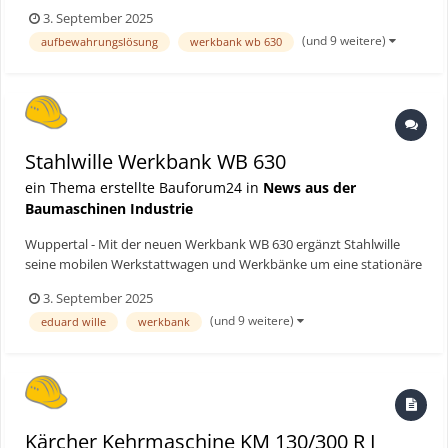
Arbeitsplatzlösung für den täglichen Einsatz in Werkstätten und
3. September 2025
industriellen Produktionsbereichen. Das Stahlwille-Modell punktet
(und 9 weitere)
aufbewahrungslösung
werkbank wb 630
mit einer stabilen, belastbaren Konstruktion, h...
Stahlwille Werkbank WB 630
ein Thema erstellte Bauforum24 in
News aus der
Baumaschinen Industrie
Wuppertal - Mit der neuen Werkbank WB 630 ergänzt Stahlwille
seine mobilen Werkstattwagen und Werkbänke um eine stationäre
Arbeitsplatzlösung für den täglichen Einsatz in Werkstätten und
3. September 2025
industriellen Produktionsbereichen. Das Stahlwille-Modell punktet
(und 9 weitere)
eduard wille
werkbank
mit einer stabilen, belastbaren Konstruktion, h...
Kärcher Kehrmaschine KM 130/300 R I