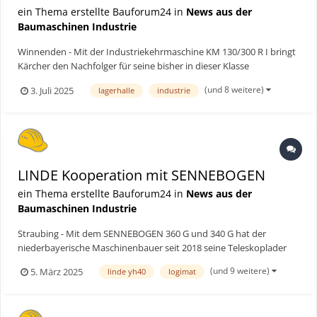
ein Thema erstellte Bauforum24 in
News aus der
Baumaschinen Industrie
Winnenden - Mit der Industriekehrmaschine KM 130/300 R I bringt
Kärcher den Nachfolger für seine bisher in dieser Klasse
verfügbaren Modelle auf den Markt. Sie ist in den drei
(und 8 weitere)
3. Juli 2025
lagerhalle
industrie
Antriebsvarianten Elektrisch, Diesel und LPG verfügbar und eignet
sich für Arbeiten auf großen Flächen beispielsweise in Log...
LINDE Kooperation mit SENNEBOGEN
ein Thema erstellte Bauforum24 in
News aus der
Baumaschinen Industrie
Straubing - Mit dem SENNEBOGEN 360 G und 340 G hat der
niederbayerische Maschinenbauer seit 2018 seine Teleskoplader
erfolgreich im anspruchsvollen Materialumschlag etabliert. Zur
(und 9 weitere)
5. März 2025
linde yh40
logimat
internationalen Fachmesse für Intralogistik-Lösungen LogiMAT
vom 11. – 13. März 2025 in Stuttgart folgt nun der nächste...