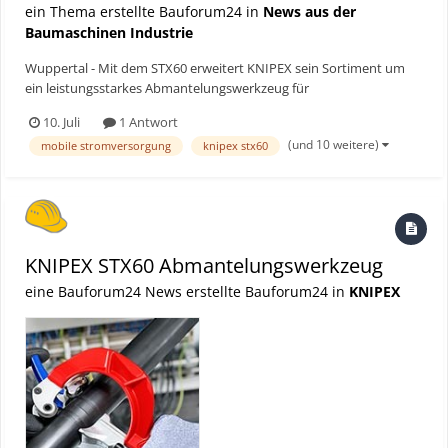
ein Thema erstellte Bauforum24 in
News aus der
Baumaschinen Industrie
Wuppertal - Mit dem STX60 erweitert KNIPEX sein Sortiment um
ein leistungsstarkes Abmantelungswerkzeug für
großdimensionierte Energiekabel. Entwickelt für Kabeldurchmesser
10. Juli
1 Antwort
von 30 bis 60 mm und Wandstärken bis 6,5 mm ermöglicht das
(und 10 weitere)
mobile stromversorgung
knipex stx60
Werkzeug präzise Umfangs- und Längsschnitte – auch bei
besonders wide...
KNIPEX STX60 Abmantelungswerkzeug
eine Bauforum24 News erstellte Bauforum24 in
KNIPEX