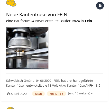
Neue Kantenfräse von FEIN
eine Bauforum24 News erstellte Bauforum24 in
Fein
Schwäbisch Gmünd, 04.06.2020 - FEIN hat drei handgeführte
Kantenfräsen entwickelt: die 18-Volt-Akku-Kantenfräse AKFH 18-5
sowie die beiden Netzgeräte KFH 17-8 R und KFH 17-15 R. Sie
(und 15 weitere)
5. Juni 2020
fasen
kfh 17-15 r
werden vor allem Anwendern die Arbeit erleichtern, die Fasen
präzise für den Schweißnahtprozess vorbereiten müssen. Zu...