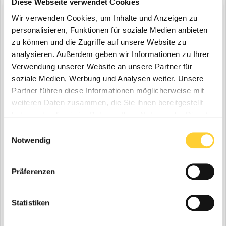
Diese Webseite verwendet Cookies
Wir verwenden Cookies, um Inhalte und Anzeigen zu
personalisieren, Funktionen für soziale Medien anbieten
Bohnenkamp auf der bauma 2022
zu können und die Zugriffe auf unsere Website zu
eine Bauforum24 News erstellte Bauforum24 in
BKT
analysieren. Außerdem geben wir Informationen zu Ihrer
Bohnenkamp
Verwendung unserer Website an unsere Partner für
soziale Medien, Werbung und Analysen weiter. Unsere
Partner führen diese Informationen möglicherweise mit
weiteren Daten zusammen, die Sie ihnen bereitgestellt
haben oder die sie im Rahmen Ihrer Nutzung der Dienste
gesammelt haben.
Einwilligungsauswahl
Notwendig
Präferenzen
Osnabrück, 13.10.2022 - Ein hochmoderner Radlader auf vier
unterschiedlichen Profilen – mit diesem außergewöhnlichen
Statistiken
Exponat stellt die Bohnenkamp AG aus Osnabrück auf der
21. Oktober 2022
diesjährigen bauma die volle Bandbreite ihres Produktportfolios
(und 14 weitere)
hafen
erdbewegung
vor. Das Sortiment des international aufgestellten Großhändlers...