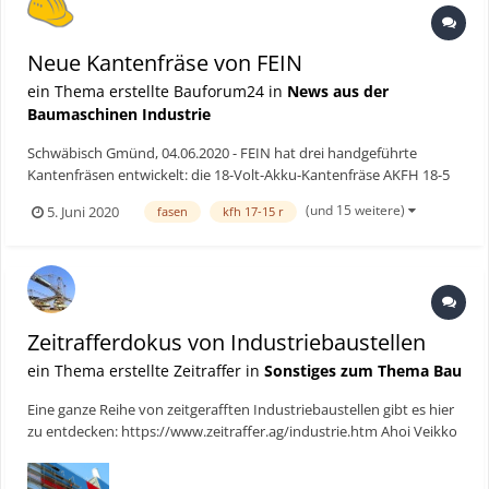
Neue Kantenfräse von FEIN
ein Thema erstellte Bauforum24 in
News aus der
Baumaschinen Industrie
Schwäbisch Gmünd, 04.06.2020 - FEIN hat drei handgeführte
Kantenfräsen entwickelt: die 18-Volt-Akku-Kantenfräse AKFH 18-5
sowie die beiden Netzgeräte KFH 17-8 R und KFH 17-15 R. Sie
(und 15 weitere)
5. Juni 2020
fasen
kfh 17-15 r
werden vor allem Anwendern die Arbeit erleichtern, die Fasen
präzise für den Schweißnahtprozess vorbereiten müssen. Zu...
Zeitrafferdokus von Industriebaustellen
ein Thema erstellte Zeitraffer in
Sonstiges zum Thema Bau
Eine ganze Reihe von zeitgerafften Industriebaustellen gibt es hier
zu entdecken: https://www.zeitraffer.ag/industrie.htm Ahoi Veikko