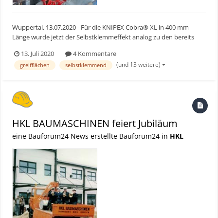
Wuppertal, 13.07.2020 - Für die KNIPEX Cobra® XL in 400 mm
Länge wurde jetzt der Selbstklemmeffekt analog zu den bereits
verfügbaren Wasserpumpenzangen der Cobra®-Familie optimiert.
13. Juli 2020
4 Kommentare
Greifen, Halten, Pressen und Biegen – in jeder Größe und für jede
(und 13 weitere)
greifflächen
selbstklemmend
Anwendung steht somit das perfekte Werkzeug zur Verf...
HKL BAUMASCHINEN feiert Jubiläum
eine Bauforum24 News erstellte Bauforum24 in
HKL