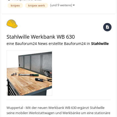
Branche entwickelt wurde. Dieses Werkzeug kombiniert maximale
(und 9 weitere)
knipex
knipex werk
Flexibilität mit präziser Crimpqualität und überzeugt...
Stahlwille Werkbank WB 630
eine Bauforum24 News erstellte Bauforum24 in
Stahlwille
Wuppertal - Mit der neuen Werkbank WB 630 ergänzt Stahlwille
seine mobilen Werkstattwagen und Werkbänke um eine stationäre