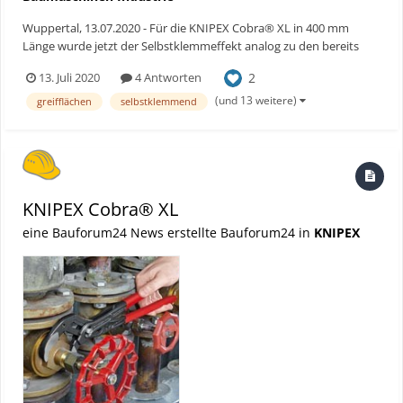
Wuppertal, 13.07.2020 - Für die KNIPEX Cobra® XL in 400 mm
Länge wurde jetzt der Selbstklemmeffekt analog zu den bereits
verfügbaren Wasserpumpenzangen der Cobra®-Familie optimiert.
2
13. Juli 2020
4 Antworten
Greifen, Halten, Pressen und Biegen – in jeder Größe und für jede
Anwendung steht somit das perfekte Werkzeug zur Verf...
(und 13 weitere)
greifflächen
selbstklemmend
KNIPEX Cobra® XL
eine Bauforum24 News erstellte Bauforum24 in
KNIPEX