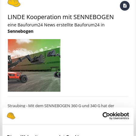
LINDE Kooperation mit SENNEBOGEN
eine Bauforum24 News erstellte Bauforum24 in
Sennebogen
Straubing - Mit dem SENNEBOGEN 360 G und 340 G hat der
niederbayerische Maschinenbauer seit 2018 seine Teleskoplader
erfolgreich im anspruchsvollen Materialumschlag etabliert. Zur
(und 9 weitere)
5. März 2025
linde yh40
logimat
internationalen Fachmesse für Intralogistik-Lösungen LogiMAT
vom 11. – 13. März 2025 in Stuttgart folgt nun der nächste...