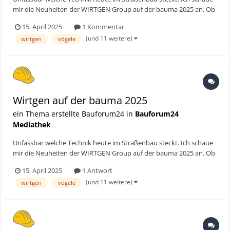
mir die Neuheiten der WIRTGEN Group auf der bauma 2025 an. Ob
1000 PS Surface Miner, der smarten Radar Walze oder XXL
15. April 2025
1 Kommentar
Straßenfertiger! ► Bauforum24 TV Youtube Kanal
(und 11 weitere)
wirtgen
vögele
Wirtgen auf der bauma 2025
ein Thema erstellte Bauforum24 in
Bauforum24
Mediathek
Unfassbar welche Technik heute im Straßenbau steckt. Ich schaue
mir die Neuheiten der WIRTGEN Group auf der bauma 2025 an. Ob
1000 PS Surface Miner, der smarten Radar Walze oder XXL
15. April 2025
1 Antwort
Straßenfertiger! ► Bauforum24 TV Youtube Kanal Hier geht's zum
(und 11 weitere)
wirtgen
vögele
vollständigen Beitrag