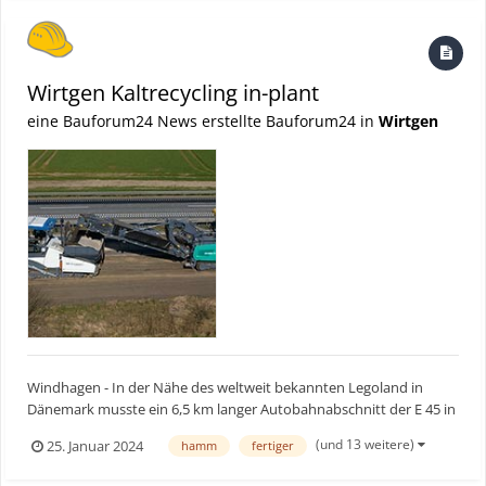
vorhandene...
Wirtgen Kaltrecycling in-plant
eine Bauforum24 News erstellte Bauforum24 in
Wirtgen
Windhagen - In der Nähe des weltweit bekannten Legoland in
Dänemark musste ein 6,5 km langer Autobahnabschnitt der E 45 in
beiden Fahrtrichtungen von Grund auf erneuert werden. Die
(und 13 weitere)
25. Januar 2024
hamm
fertiger
Ausschreibung hatte eine 20 cm starke Tragschicht aus
Kaltmischgut, bei 100-prozentiger Wiederverwendung des