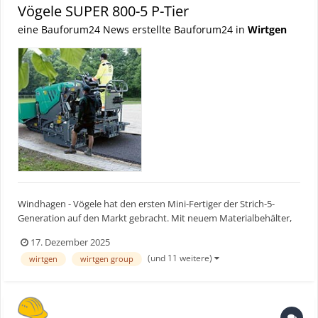
Vögele SUPER 800-5 P-Tier
eine Bauforum24 News erstellte Bauforum24 in
Wirtgen
Windhagen - Vögele hat den ersten Mini-Fertiger der Strich-5-
Generation auf den Markt gebracht. Mit neuem Materialbehälter,
neuem Bedienstand und neuem Lichtkonzept bietet der SUPER
17. Dezember 2025
800-5 P einen hohen Bedienkomfort und optimale Sicht.
(und 11 weitere)
wirtgen
wirtgen group
Bauforum24 Artikel (11.09.2025): 50 Jahre Ausbildung bei W...