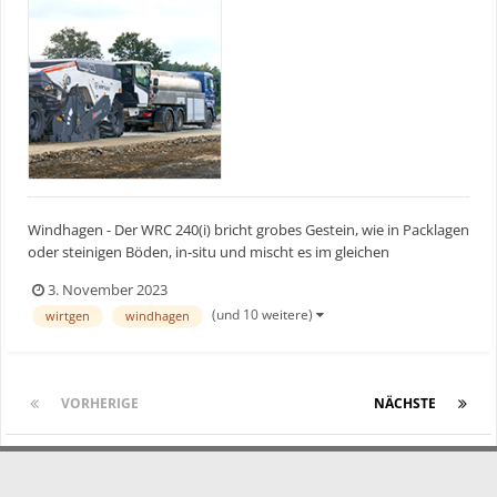
Windhagen - Der WRC 240(i) bricht grobes Gestein, wie in Packlagen
oder steinigen Böden, in-situ und mischt es im gleichen
Arbeitsgang homogen. Mit einer Arbeitsbreite von 2.320 mm und
3. November 2023
einer Arbeitstiefe von bis zu 510 mm kann eine Leistung von bis zu
(und 10 weitere)
wirtgen
windhagen
600 Tonnen pro Stunde erzielt werden. Die Markte...
VORHERIGE
Seite 1 von 5
NÄCHSTE