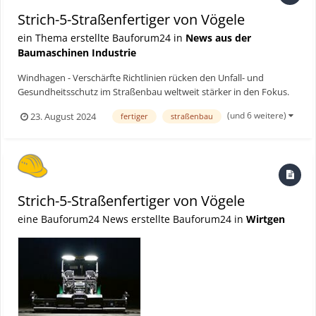
Strich-5-Straßenfertiger von Vögele
ein Thema erstellte Bauforum24 in
News aus der
Baumaschinen Industrie
Windhagen - Verschärfte Richtlinien rücken den Unfall- und
Gesundheitsschutz im Straßenbau weltweit stärker in den Fokus.
Vögele hat die Fertiger-Generation „Strich 5“ deshalb noch
(und 6 weitere)
23. August 2024
fertiger
straßenbau
konsequenter auf Sicherheit und Gesundheit der Anwender
ausgerichtet: Mit neuen Funktionen wie der Inbetriebnahme vom
B...
Strich-5-Straßenfertiger von Vögele
eine Bauforum24 News erstellte Bauforum24 in
Wirtgen