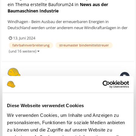
ein Thema erstellte Bauforum24 in
News aus der
Baumaschinen Industrie
Windhagen - Beim Ausbau der erneuerbaren Energien in
Deutschland werden unter anderem neue Windkraftanlagen in der
Schwäbischen Alb errichtet. Um die Standorte verkehrsseitig zu
13. Juni 2024
erreichen und mit dem Bau einer neuen Anlage beginnen zu
fahrbahnverbreiterung
streumaster bindemittelstreuer
können, wird ein gut ausgebautes Straßennetz benötigt. Bau...
(und 16 weitere)
Wirtgen Group Production System
eine Bauforum24 News erstellte Bauforum24 in
Wirtgen
Diese Webseite verwendet Cookies
Wir verwenden Cookies, um Inhalte und Anzeigen zu
personalisieren, Funktionen für soziale Medien anbieten
zu können und die Zugriffe auf unsere Website zu