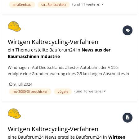
(und 11 weitere)
straßenbau
straßenbankett
Einbauteam die Maßnahme trotz Engstellen unterbrechungsfr...
Wirtgen Kaltrecycling-Verfahren
ein Thema erstellte Bauforum24 in
News aus der
Baumaschinen Industrie
Windhagen - Auf Deutschlands ältester Autobahn, der A 555,
erfolgte eine Grunderneuerung eines 2,5 km langen Abschnittes in
beiden Fahrtrichtungen. Die gesamte Bauzeit wurde auf mehr als
9. Juli 2024
18 Monate geschätzt. Statt der konventionellen Bauweise
(und 18 weitere)
mt-3000-3i beschicker
vögele
entschied sich das bauausführende Unternehmen für das Kal...
Wirtgen Kaltrecycling-Verfahren
eine Bauforum24 News erstellte Bauforum24 in
Wirtgen