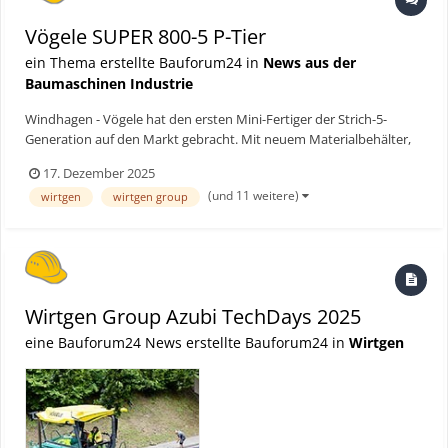
Vögele SUPER 800-5 P-Tier
ein Thema erstellte Bauforum24 in
News aus der
Baumaschinen Industrie
Windhagen - Vögele hat den ersten Mini-Fertiger der Strich-5-
Generation auf den Markt gebracht. Mit neuem Materialbehälter,
neuem Bedienstand und neuem Lichtkonzept bietet der SUPER
17. Dezember 2025
800-5 P einen hohen Bedienkomfort und optimale Sicht.
(und 11 weitere)
wirtgen
wirtgen group
Bauforum24 Artikel (11.09.2025): 50 Jahre Ausbildung bei W...
Wirtgen Group Azubi TechDays 2025
eine Bauforum24 News erstellte Bauforum24 in
Wirtgen