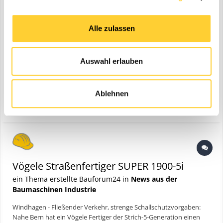
Alle zulassen
Auswahl erlauben
Windhagen - Fließender Verkehr, strenge Schallschutzvorgaben:
Nahe Bern hat ein Vögele Fertiger der Strich-5-Generation einen
Ablehnen
Abschnitt der A6 erneuert. Auf insgesamt 6 km Länge und 20 m
(und 7 weitere)
29. Mai 2024
fertiger
lärmsanierung
Breite wurde eine lärmmindernde Deckschicht in mehreren
Teilstücken eingebaut. Bauforum24 TV Video (27.05.2...
Vögele Straßenfertiger SUPER 1900-5i
ein Thema erstellte Bauforum24 in
News aus der
Baumaschinen Industrie
Windhagen - Fließender Verkehr, strenge Schallschutzvorgaben:
Nahe Bern hat ein Vögele Fertiger der Strich-5-Generation einen