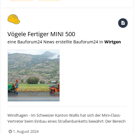
Vögele Fertiger MINI 500
eine Bauforum24 News erstellte Bauforum24 in
Wirtgen
Windhagen - Im Schweizer Kanton Wallis hat sich der Mini-Class-
Vertreter beim Einbau eines Straßenbanketts bewährt: Der Bereich
seitlich der Kantonstraße T9 sollte erneuert und verbreitert
1. August 2024
werden. Mit dem Kleinstfertiger von Vögele konnte das