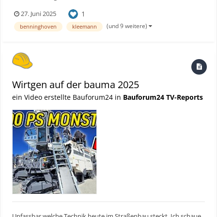
Stammwerke von Wirtgen, Vögele, Hamm, Kleemann und
1
27. Juni 2025
Benninghoven. Im Fokus stand ein reales Straßenbauprojekt
inklusive Bordsteinbau und der Sanierung eines 450 Meter langen
(und 9 weitere)
benninghoven
kleemann
Straßen...
Wirtgen auf der bauma 2025
ein Video erstellte Bauforum24 in
Bauforum24 TV-Reports
Unfassbar welche Technik heute im Straßenbau steckt. Ich schaue