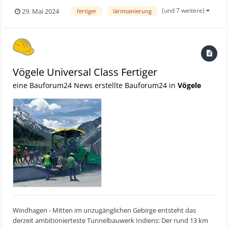
Abschnitt der A6 erneuert. Auf insgesamt 6 km Länge und 20 m
(und 7 weitere)
29. Mai 2024
fertiger
lärmsanierung
Breite wurde eine lärmmindernde Deckschicht in mehreren
Teilstücken eingebaut. Bauforum24 TV Video (27.05.2...
Vögele Universal Class Fertiger
eine Bauforum24 News erstellte Bauforum24 in
Vögele
Windhagen - Mitten im unzugänglichen Gebirge entsteht das
derzeit ambitionierteste Tunnelbauwerk Indiens: Der rund 13 km