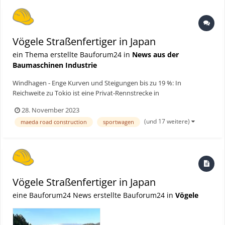
vorhandene...
Vögele Straßenfertiger in Japan
ein Thema erstellte Bauforum24 in
News aus der
Baumaschinen Industrie
Windhagen - Enge Kurven und Steigungen bis zu 19 %: In
Reichweite zu Tokio ist eine Privat-Rennstrecke in
atemberaubender Kulisse entstanden. Drei Vögele Straßenfertiger
28. November 2023
vom Typ SUPER 1800-3i, SUPER 1803-3i und SUPER 1900-2
(und 17 weitere)
maeda road construction
sportwagen
übernahmen den vierschichtigen Einbau auf knapp 100.000 m². Ein
Beschicker M...
Vögele Straßenfertiger in Japan
eine Bauforum24 News erstellte Bauforum24 in
Vögele