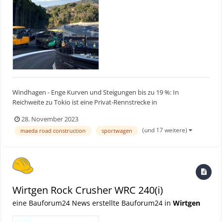
Windhagen - Enge Kurven und Steigungen bis zu 19 %: In
Reichweite zu Tokio ist eine Privat-Rennstrecke in
atemberaubender Kulisse entstanden. Drei Vögele Straßenfertiger
28. November 2023
vom Typ SUPER 1800-3i, SUPER 1803-3i und SUPER 1900-2
(und 17 weitere)
maeda road construction
sportwagen
übernahmen den vierschichtigen Einbau auf knapp 100.000 m². Ein
Beschicker M...
Wirtgen Rock Crusher WRC 240(i)
eine Bauforum24 News erstellte Bauforum24 in
Wirtgen