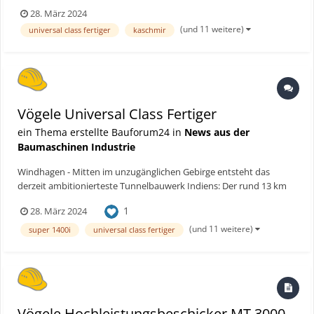
lange Zoji-La-Tunnel schafft eine wetterunabhängige Verbindung
28. März 2024
der Regionen Ladakh und Kaschmir. Zwei Universal Class Fertiger
(und 11 weitere)
universal class fertiger
kaschmir
von Vögele haben den Einbau innerhalb und außerhalb...
Vögele Universal Class Fertiger
ein Thema erstellte Bauforum24 in
News aus der
Baumaschinen Industrie
Windhagen - Mitten im unzugänglichen Gebirge entsteht das
derzeit ambitionierteste Tunnelbauwerk Indiens: Der rund 13 km
lange Zoji-La-Tunnel schafft eine wetterunabhängige Verbindung
1
28. März 2024
der Regionen Ladakh und Kaschmir. Zwei Universal Class Fertiger
von Vögele haben den Einbau innerhalb und außerhalb...
(und 11 weitere)
super 1400i
universal class fertiger
Vögele Hochleistungsbeschicker MT 3000