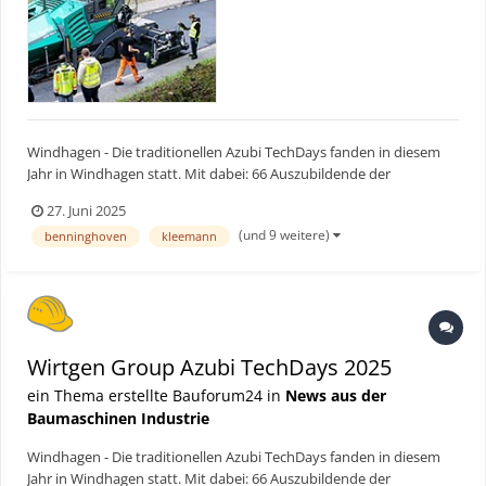
Windhagen - Die traditionellen Azubi TechDays fanden in diesem
Jahr in Windhagen statt. Mit dabei: 66 Auszubildende der
Stammwerke von Wirtgen, Vögele, Hamm, Kleemann und
27. Juni 2025
Benninghoven. Im Fokus stand ein reales Straßenbauprojekt
(und 9 weitere)
benninghoven
kleemann
inklusive Bordsteinbau und der Sanierung eines 450 Meter langen
Straßen...
Wirtgen Group Azubi TechDays 2025
ein Thema erstellte Bauforum24 in
News aus der
Baumaschinen Industrie
Windhagen - Die traditionellen Azubi TechDays fanden in diesem
Jahr in Windhagen statt. Mit dabei: 66 Auszubildende der