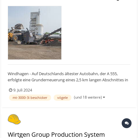
Windhagen - Auf Deutschlands ältester Autobahn, der A 555,
erfolgte eine Grunderneuerung eines 2,5 km langen Abschnittes in
beiden Fahrtrichtungen. Die gesamte Bauzeit wurde auf mehr als
9. Juli 2024
18 Monate geschätzt. Statt der konventionellen Bauweise
(und 18 weitere)
mt-3000-3i beschicker
vögele
entschied sich das bauausführende Unternehmen für das Kal...
Wirtgen Group Production System