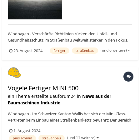
Windhagen - Verschärfte Richtlinien rücken den Unfall- und
Gesundheitsschutz im Straßenbau weltweit stärker in den Fokus.
Vögele hat die Fertiger-Generation „Strich 5“ deshalb noch
(und 6 weitere)
23. August 2024
fertiger
straßenbau
konsequenter auf Sicherheit und Gesundheit der Anwender
ausgerichtet: Mit neuen Funktionen wie der Inbetriebnahme vom
B...
Vögele Fertiger MINI 500
ein Thema erstellte Bauforum24 in
News aus der
Baumaschinen Industrie
Windhagen - Im Schweizer Kanton Wallis hat sich der Mini-Class-
Vertreter beim Einbau eines Straßenbanketts bewährt: Der Bereich
seitlich der Kantonstraße T9 sollte erneuert und verbreitert
1. August 2024
werden. Mit dem Kleinstfertiger von Vögele konnte das
(und 11 weitere)
pius schmid
straßenbau
Einbauteam die Maßnahme trotz Engstellen unterbrechungsfr...