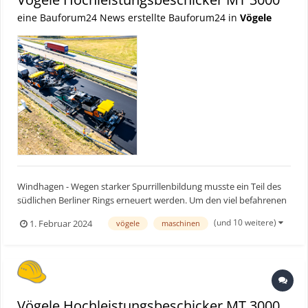
eine Bauforum24 News erstellte Bauforum24 in
Vögele
Windhagen - Wegen starker Spurrillenbildung musste ein Teil des
südlichen Berliner Rings erneuert werden. Um den viel befahrenen
Autobahnabschnitt möglichst schnell, ressourcenschonend und
(und 10 weitere)
1. Februar 2024
vögele
maschinen
hochwertig zu sanieren, setzte das ausführende Bauunternehmen
auf zwei InLine-Pave-Einbauzüge von Vögele. Sie b...
Vögele Hochleistungsbeschicker MT 3000