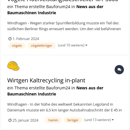
ein Thema erstellte Bauforum24 in
News aus der
Baumaschinen Industrie
Windhagen - Wegen starker Spurrillenbildung musste ein Teil des
südlichen Berliner Rings erneuert werden. Um den viel befahrenen
Autobahnabschnitt möglichst schnell, ressourcenschonend und
1. Februar 2024
hochwertig zu sanieren, setzte das ausführende Bauunternehmen
(und 10 weitere)
vögele
vögelefertiger
auf zwei InLine-Pave-Einbauzüge von Vögele. Sie b...
Wirtgen Kaltrecycling in-plant
ein Thema erstellte Bauforum24 in
News aus der
Baumaschinen Industrie
Windhagen - In der Nähe des weltweit bekannten Legoland in
Dänemark musste ein 6,5 km langer Autobahnabschnitt der E 45 in
beiden Fahrtrichtungen von Grund auf erneuert werden. Die
(und 13 weitere)
25. Januar 2024
hamm
fertiger
Ausschreibung hatte eine 20 cm starke Tragschicht aus
Kaltmischgut, bei 100-prozentiger Wiederverwendung des