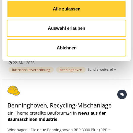
Alle zulassen
Auswahl erlauben
Windhagen - Die neue Benninghoven RPP 3000 Plus (RPP =
Ablehnen
Recycling Priority Plant) ist die erste Asphaltmischanlage in der
Schweiz, die mit der umweltfreundlichen
22. Mai 2023
Heißgaserzeugertechnologie ausgestattet ist. Beim Kunden
(und 8 weitere)
luftreinhalteverordnung
benninghoven
punktet sie vor allem durch hohe Recyclingquoten, geringe
Emissionswerte und klar...
Benninghoven, Recycling-Mischanlage
ein Thema erstellte Bauforum24 in
News aus der
Baumaschinen Industrie
Windhagen - Die neue Benninghoven RPP 3000 Plus (RPP =