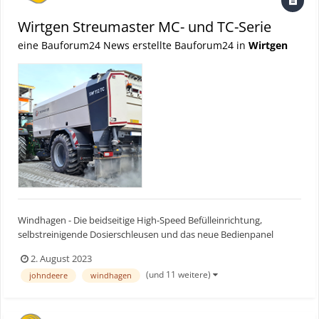
Wirtgen Streumaster MC- und TC-Serie
eine Bauforum24 News erstellte Bauforum24 in
Wirtgen
Windhagen - Die beidseitige High-Speed Befülleinrichtung,
selbstreinigende Dosierschleusen und das neue Bedienpanel
sorgen für ein leistungsstarkes Streuergebnis mit höchster
2. August 2023
Präzision, der als Anhänger oder für den Aufbau auf ein
(und 11 weitere)
johndeere
windhagen
Trägerfahrzeug konzipierten Bindemittelstreuer. Bauforum24
Artik...