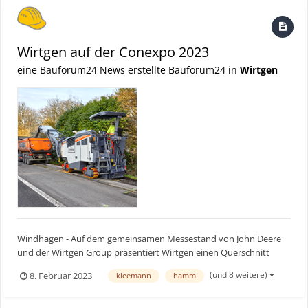
Wirtgen auf der Conexpo 2023
eine Bauforum24 News erstellte Bauforum24 in
Wirtgen
Windhagen - Auf dem gemeinsamen Messestand von John Deere
und der Wirtgen Group präsentiert Wirtgen einen Querschnitt
seiner Premiumprodukte für das Kaltfräsen, das Recycling, die
(und 8 weitere)
8. Februar 2023
kleemann
hamm
Bodenstabilisierung und den Betoneinbau. Neben neun
Exponaten aus drei Produktsparten stehen auch die digitalen
Systemlö...