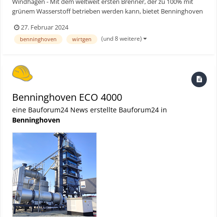
Windhagen - Mit dem weltweit ersten Brenner, der zu 100% mit
grünem Wasserstoff betrieben werden kann, bietet Benninghoven
eine zukunftsweisende Lösung für mehr Nachhaltigkeit im
27. Februar 2024
Straßenbau. Der erste Kunde konnte damit bereits mehrere
(und 8 weitere)
benninghoven
wirtgen
tausend Tonnen Asphalt nahezu emissionsfrei herstellen. Ba...
Benninghoven ECO 4000
eine Bauforum24 News erstellte Bauforum24 in
Benninghoven