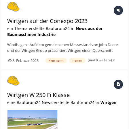
Wirtgen auf der Conexpo 2023
ein Thema erstellte Bauforum24 in
News aus der
Baumaschinen Industrie
Windhagen - Auf dem gemeinsamen Messestand von John Deere
und der Wirtgen Group präsentiert Wirtgen einen Querschnitt
seiner Premiumprodukte für das Kaltfräsen, das Recycling, die
(und 8 weitere)
8. Februar 2023
kleemann
hamm
Bodenstabilisierung und den Betoneinbau. Neben neun
Exponaten aus drei Produktsparten stehen auch die digitalen
Systemlö...
Wirtgen W 250 Fi Klasse
eine Bauforum24 News erstellte Bauforum24 in
Wirtgen