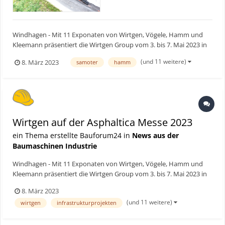
Windhagen - Mit 11 Exponaten von Wirtgen, Vögele, Hamm und
Kleemann präsentiert die Wirtgen Group vom 3. bis 7. Mai 2023 in
Verona einen Querschnitt ihres umfangreichen Produktportfolios.
(und 11 weitere)
8. März 2023
samoter
hamm
Dabei reichen die Lösungen vom Kaltfräsen über das Kaltrecycling,
den Einbau und die Verdichtung von Asphalt bis...
Wirtgen auf der Asphaltica Messe 2023
ein Thema erstellte Bauforum24 in
News aus der
Baumaschinen Industrie
Windhagen - Mit 11 Exponaten von Wirtgen, Vögele, Hamm und
Kleemann präsentiert die Wirtgen Group vom 3. bis 7. Mai 2023 in
Verona einen Querschnitt ihres umfangreichen Produktportfolios.
8. März 2023
Dabei reichen die Lösungen vom Kaltfräsen über das Kaltrecycling,
(und 11 weitere)
wirtgen
infrastrukturprojekten
den Einbau und die Verdichtung von Asphalt bis...