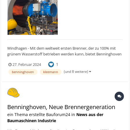
Windhagen - Mit dem weltweit ersten Brenner, der zu 100% mit
grünem Wasserstoff betrieben werden kann, bietet Benninghoven
eine zukunftsweisende Lösung für mehr Nachhaltigkeit im
1
27. Februar 2024
Straßenbau. Der erste Kunde konnte damit bereits mehrere
tausend Tonnen Asphalt nahezu emissionsfrei herstellen. Ba...
(und 8 weitere)
benninghoven
kleemann
Benninghoven, Neue Brennergeneration
ein Thema erstellte Bauforum24 in
News aus der
Baumaschinen Industrie