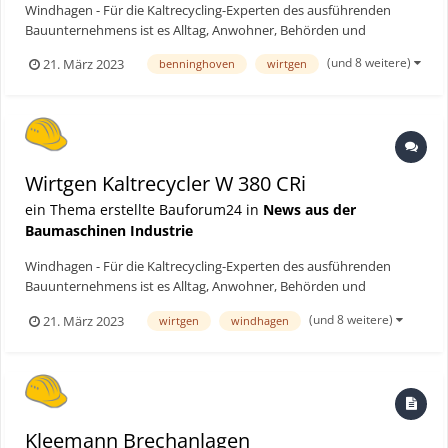
Windhagen - Für die Kaltrecycling-Experten des ausführenden
Bauunternehmens ist es Alltag, Anwohner, Behörden und
Bauingenieure zeigten sich von der schnellen, wirtschaftlichen und
(und 8 weitere)
21. März 2023
benninghoven
wirtgen
nachhaltigen Lösung überrascht. Denn als Wirtgen Group
Production System verbreiterte der Kaltrecyclingzug, angeführt v...
Wirtgen Kaltrecycler W 380 CRi
ein Thema erstellte Bauforum24 in
News aus der
Baumaschinen Industrie
Windhagen - Für die Kaltrecycling-Experten des ausführenden
Bauunternehmens ist es Alltag, Anwohner, Behörden und
Bauingenieure zeigten sich von der schnellen, wirtschaftlichen und
(und 8 weitere)
21. März 2023
wirtgen
windhagen
nachhaltigen Lösung überrascht. Denn als Wirtgen Group
Production System verbreiterte der Kaltrecyclingzug, angeführt v...
Kleemann Brechanlagen