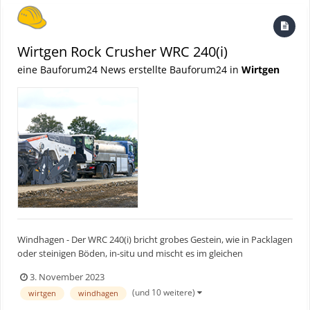
Wirtgen Rock Crusher WRC 240(i)
eine Bauforum24 News erstellte Bauforum24 in
Wirtgen
Windhagen - Der WRC 240(i) bricht grobes Gestein, wie in Packlagen
oder steinigen Böden, in-situ und mischt es im gleichen
Arbeitsgang homogen. Mit einer Arbeitsbreite von 2.320 mm und
3. November 2023
einer Arbeitstiefe von bis zu 510 mm kann eine Leistung von bis zu
(und 10 weitere)
wirtgen
windhagen
600 Tonnen pro Stunde erzielt werden. Die Markte...