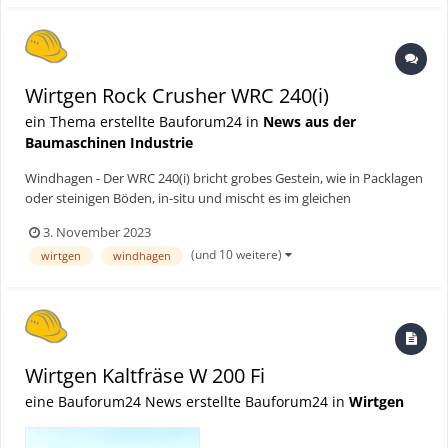
Wirtgen Rock Crusher WRC 240(i)
ein Thema erstellte Bauforum24 in
News aus der
Baumaschinen Industrie
Windhagen - Der WRC 240(i) bricht grobes Gestein, wie in Packlagen
oder steinigen Böden, in-situ und mischt es im gleichen
Arbeitsgang homogen. Mit einer Arbeitsbreite von 2.320 mm und
3. November 2023
einer Arbeitstiefe von bis zu 510 mm kann eine Leistung von bis zu
(und 10 weitere)
wirtgen
windhagen
600 Tonnen pro Stunde erzielt werden. Die Markte...
Wirtgen Kaltfräse W 200 Fi
eine Bauforum24 News erstellte Bauforum24 in
Wirtgen