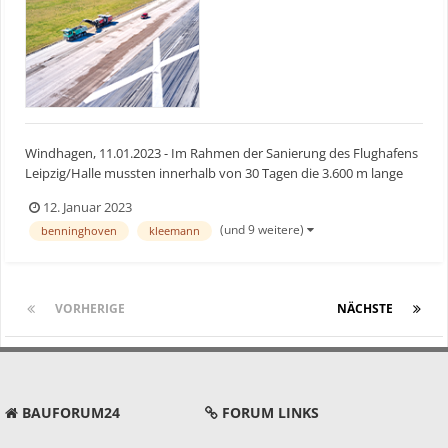
Windhagen, 11.01.2023 - Im Rahmen der Sanierung des Flughafens
Leipzig/Halle mussten innerhalb von 30 Tagen die 3.600 m lange
Landebahn und die zugehörigen Rollbahnen vollständig
12. Januar 2023
abgetragen werden. 350.000 Tonnen sehr harter, durchgehend mit
(und 9 weitere)
benninghoven
kleemann
Stahlmatten bewehrter Beton (CRCP) wurden im schneidenden...
VORHERIGE
Seite 1 von 2
NÄCHSTE
BAUFORUM24
FORUM LINKS