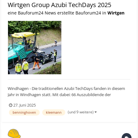
Wirtgen Group Azubi TechDays 2025
eine Bauforum24 News erstellte Bauforum24 in
Wirtgen
Windhagen - Die traditionellen Azubi TechDays fanden in diesem
Jahr in Windhagen statt. Mit dabei: 66 Auszubildende der
Stammwerke von Wirtgen, Vögele, Hamm, Kleemann und
27. Juni 2025
Benninghoven. Im Fokus stand ein reales Straßenbauprojekt
(und 9 weitere)
benninghoven
kleemann
inklusive Bordsteinbau und der Sanierung eines 450 Meter langen
Straßen...