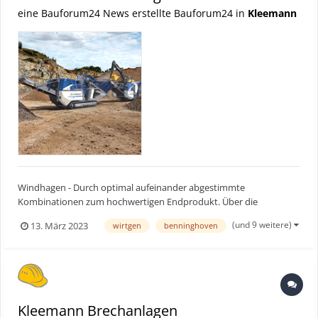
eine Bauforum24 News erstellte Bauforum24 in
Kleemann
Windhagen - Durch optimal aufeinander abgestimmte
Kombinationen zum hochwertigen Endprodukt. Über die
intelligente Linienkopplung können Kleemann Anlagen einfach
(und 9 weitere)
13. März 2023
wirtgen
benninghoven
miteinander gekoppelt werden. Das System wurde nun um eine
kabellose Variante der sicherheitstechnischen Kopplung erweitert.
Bauforum...
Kleemann Brechanlagen