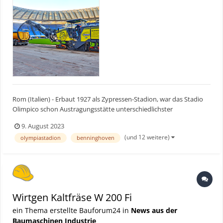
Rom (Italien) - Erbaut 1927 als Zypressen-Stadion, war das Stadio
Olimpico schon Austragungsstätte unterschiedlichster
Großveranstaltungen – ob Olympische Sommerspiele, Konzerte
9. August 2023
oder die Fußball-Europameisterschaft 2020. Jetzt wurde das
(und 12 weitere)
olympiastadion
benninghoven
Stadion mitten im Herzen von Rom renoviert. Wirtgen hat dafür e...
Wirtgen Kaltfräse W 200 Fi
ein Thema erstellte Bauforum24 in
News aus der
Baumaschinen Industrie