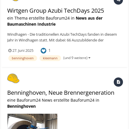
Wirtgen Group Azubi TechDays 2025
ein Thema erstellte Bauforum24 in
News aus der
Baumaschinen Industrie
Windhagen - Die traditionellen Azubi TechDays fanden in diesem
Jahr in Windhagen statt. Mit dabei: 66 Auszubildende der
Stammwerke von Wirtgen, Vögele, Hamm, Kleemann und
1
27. Juni 2025
Benninghoven. Im Fokus stand ein reales Straßenbauprojekt
inklusive Bordsteinbau und der Sanierung eines 450 Meter langen
(und 9 weitere)
benninghoven
kleemann
Straßen...
Benninghoven, Neue Brennergeneration
eine Bauforum24 News erstellte Bauforum24 in
Benninghoven