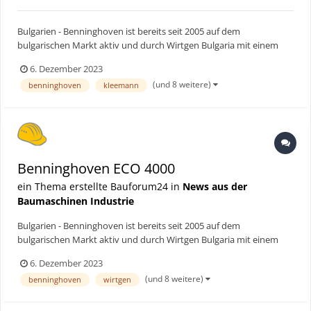
Bulgarien - Benninghoven ist bereits seit 2005 auf dem
bulgarischen Markt aktiv und durch Wirtgen Bulgaria mit einem
eigenen Vertriebs- und Servicenetz vertreten. Derzeit sind zahlreich
6. Dezember 2023
Asphaltmischanlagen landesweit im Einsatz, dazu kommen
(und 8 weitere)
benninghoven
kleemann
Polymer- und Emulsion-Anlagen. Bauforum24 Artikel (22...
Benninghoven ECO 4000
ein Thema erstellte Bauforum24 in
News aus der
Baumaschinen Industrie
Bulgarien - Benninghoven ist bereits seit 2005 auf dem
bulgarischen Markt aktiv und durch Wirtgen Bulgaria mit einem
eigenen Vertriebs- und Servicenetz vertreten. Derzeit sind zahlreich
6. Dezember 2023
Asphaltmischanlagen landesweit im Einsatz, dazu kommen
(und 8 weitere)
benninghoven
wirtgen
Polymer- und Emulsion-Anlagen. Bauforum24 Artikel (22...