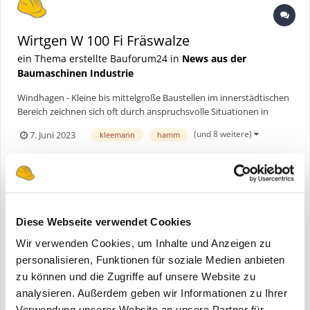
Wirtgen W 100 Fi Fräswalze
ein Thema erstellte Bauforum24 in
News aus der
Baumaschinen Industrie
Windhagen - Kleine bis mittelgroße Baustellen im innerstädtischen
Bereich zeichnen sich oft durch anspruchsvolle Situationen in
Bezug auf Verladung und Hindernisse aus. Bei der Sanierung eines
(und 8 weitere)
7. Juni 2023
kleemann
hamm
knapp 2 m breiten Radwegs in Aachen zeigte die neue W 100 Fi
volle Leistung auf engstem Raum. Bauforu...
Wirtgen W 100 Fi Fräswalze
Diese Webseite verwendet Cookies
eine Bauforum24 News erstellte Bauforum24 in
Wirtgen
Wir verwenden Cookies, um Inhalte und Anzeigen zu
personalisieren, Funktionen für soziale Medien anbieten
zu können und die Zugriffe auf unsere Website zu
analysieren. Außerdem geben wir Informationen zu Ihrer
Verwendung unserer Website an unsere Partner für