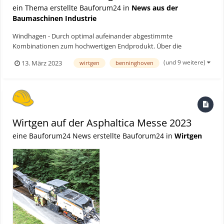
ein Thema erstellte Bauforum24 in
News aus der
Baumaschinen Industrie
Windhagen - Durch optimal aufeinander abgestimmte
Kombinationen zum hochwertigen Endprodukt. Über die
intelligente Linienkopplung können Kleemann Anlagen einfach
(und 9 weitere)
13. März 2023
wirtgen
benninghoven
miteinander gekoppelt werden. Das System wurde nun um eine
kabellose Variante der sicherheitstechnischen Kopplung erweitert.
Bauforum...
Wirtgen auf der Asphaltica Messe 2023
eine Bauforum24 News erstellte Bauforum24 in
Wirtgen