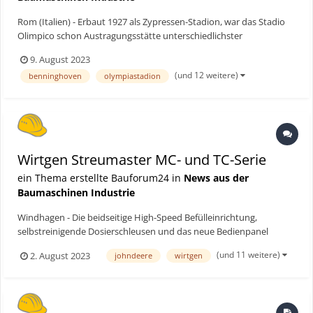
Rom (Italien) - Erbaut 1927 als Zypressen-Stadion, war das Stadio
Olimpico schon Austragungsstätte unterschiedlichster
Großveranstaltungen – ob Olympische Sommerspiele, Konzerte
9. August 2023
oder die Fußball-Europameisterschaft 2020. Jetzt wurde das
(und 12 weitere)
benninghoven
olympiastadion
Stadion mitten im Herzen von Rom renoviert. Wirtgen hat dafür e...
Wirtgen Streumaster MC- und TC-Serie
ein Thema erstellte Bauforum24 in
News aus der
Baumaschinen Industrie
Windhagen - Die beidseitige High-Speed Befülleinrichtung,
selbstreinigende Dosierschleusen und das neue Bedienpanel
sorgen für ein leistungsstarkes Streuergebnis mit höchster
(und 11 weitere)
2. August 2023
johndeere
wirtgen
Präzision, der als Anhänger oder für den Aufbau auf ein
Trägerfahrzeug konzipierten Bindemittelstreuer. Bauforum24
Artik...