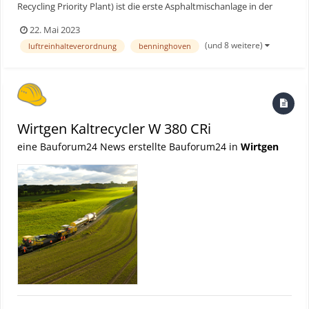
Recycling Priority Plant) ist die erste Asphaltmischanlage in der
Schweiz, die mit der umweltfreundlichen
22. Mai 2023
Heißgaserzeugertechnologie ausgestattet ist. Beim Kunden
(und 8 weitere)
luftreinhalteverordnung
benninghoven
punktet sie vor allem durch hohe Recyclingquoten, geringe
Emissionswerte und klar...
Wirtgen Kaltrecycler W 380 CRi
eine Bauforum24 News erstellte Bauforum24 in
Wirtgen