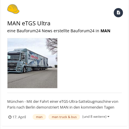
Go...
MAN eTGS Ultra
eine Bauforum24 News erstellte Bauforum24 in
MAN
München - Mit der Fahrt einer eTGS-Ultra-Sattelzugmaschine von
Paris nach Berlin demonstriert MAN in den kommenden Tagen
nicht nur, dass Langstrecken-Transporte mit dem eLkw in Europa
(und 8 weitere)
17. April
man
man truck & bus
mittlerweile gut machbar sind. Zudem will der
Nutzfahrzeughersteller als Teil der Milence Electric Tour „Power to