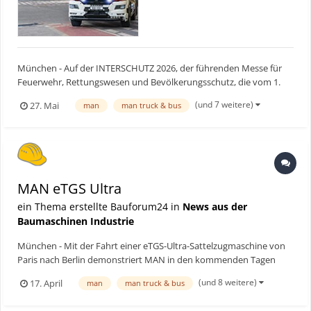
München - Auf der INTERSCHUTZ 2026, der führenden Messe für
Feuerwehr, Rettungswesen und Bevölkerungsschutz, die vom 1.
Bis zum 6. Juni in Hannover stattfindet, zeigt MAN Truck & Bus als
(und 7 weitere)
27. Mai
man
man truck & bus
Weltpremiere den batterieelektrisch angetriebenen MAN eTGS
28.449 6x2-4 BL CH EB für den Einsatz bei der Feuerweh...
MAN eTGS Ultra
ein Thema erstellte Bauforum24 in
News aus der
Baumaschinen Industrie
München - Mit der Fahrt einer eTGS-Ultra-Sattelzugmaschine von
Paris nach Berlin demonstriert MAN in den kommenden Tagen
nicht nur, dass Langstrecken-Transporte mit dem eLkw in Europa
(und 8 weitere)
17. April
man
man truck & bus
mittlerweile gut machbar sind. Zudem will der
Nutzfahrzeughersteller als Teil der Milence Electric Tour „Power to