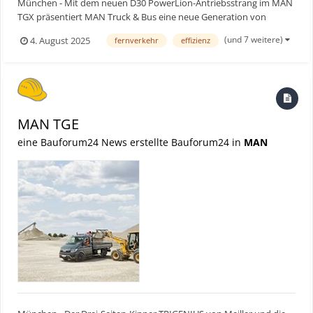
München - Mit dem neuen D30 PowerLion-Antriebsstrang im MAN
TGX präsentiert MAN Truck & Bus eine neue Generation von
Effizienz im Fernverkehr. Im Rahmen einer umfassenden
(und 7 weitere)
4. August 2025
fernverkehr
effizienz
Pressetestkampagne mit den Testprofis der einschlägigen
europäischen Fachmagazine legten die neuen Power-Löwen
insgesamt 33.500 K...
MAN TGE
eine Bauforum24 News erstellte Bauforum24 in
MAN