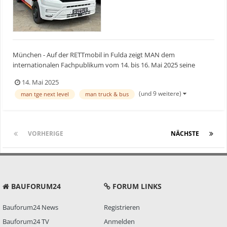
München - Auf der RETTmobil in Fulda zeigt MAN dem
internationalen Fachpublikum vom 14. bis 16. Mai 2025 seine
innovativen Feuerwehr- und Rettungsdienstfahrzeuge sowie
14. Mai 2025
Krankentransportwagen. Diese entstehen stets in enger
(und 9 weitere)
man tge next level
man truck & bus
Zusammenarbeit mit führenden Aufbauherstellern, was MAN
Truck & Bus zum Marktf...
VORHERIGE
Seite 1 von 3
NÄCHSTE
BAUFORUM24
FORUM LINKS
Bauforum24 News
Registrieren
Bauforum24 TV
Anmelden