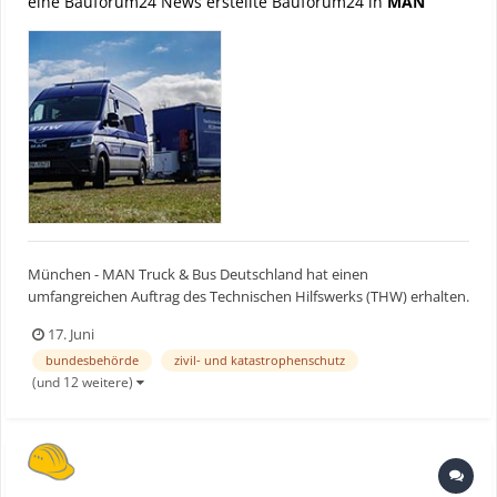
eine Bauforum24 News erstellte Bauforum24 in
MAN
München - MAN Truck & Bus Deutschland hat einen
umfangreichen Auftrag des Technischen Hilfswerks (THW) erhalten.
Insgesamt werden 490 Fahrzeuge auf Basis des MAN TGE für den
17. Juni
Einsatz im Zivil- und Katastrophenschutz geliefert, wobei 350 dem
bundesbehörde
zivil- und katastrophenschutz
Typ Führungskraftwagen sowie 140 dem Typ
(und 12 weitere)
Mannschaftstranspor...