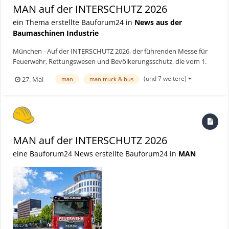
MAN auf der INTERSCHUTZ 2026
ein Thema erstellte Bauforum24 in
News aus der
Baumaschinen Industrie
München - Auf der INTERSCHUTZ 2026, der führenden Messe für
Feuerwehr, Rettungswesen und Bevölkerungsschutz, die vom 1.
Bis zum 6. Juni in Hannover stattfindet, zeigt MAN Truck & Bus als
(und 7 weitere)
27. Mai
man
man truck & bus
Weltpremiere den batterieelektrisch angetriebenen MAN eTGS
28.449 6x2-4 BL CH EB für den Einsatz bei der Feuerweh...
MAN auf der INTERSCHUTZ 2026
eine Bauforum24 News erstellte Bauforum24 in
MAN