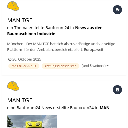
MAN TGE
ein Thema erstellte Bauforum24 in
News aus der
Baumaschinen Industrie
München - Der MAN TGE hat sich als zuverlässige und vielseitige
Plattform für den Ambulanzbereich etabliert. Europaweit
verzeichnet MAN Truck & Bus aktuell Aufträge mit einem
30. Oktober 2025
Gesamtvolumen von rund 1.800 Einheiten, mehr als 700 davon
(und 8 weitere)
mhs truck & bus
rettungsdienstleister
fahren bereits auf der Straße. Die Aufträge reichen von Rumänien
b...
MAN TGE
eine Bauforum24 News erstellte Bauforum24 in
MAN