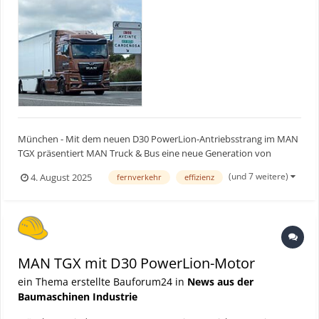
München - Mit dem neuen D30 PowerLion-Antriebsstrang im MAN
TGX präsentiert MAN Truck & Bus eine neue Generation von
Effizienz im Fernverkehr. Im Rahmen einer umfassenden
(und 7 weitere)
4. August 2025
fernverkehr
effizienz
Pressetestkampagne mit den Testprofis der einschlägigen
europäischen Fachmagazine legten die neuen Power-Löwen
insgesamt 33.500 K...
MAN TGX mit D30 PowerLion-Motor
ein Thema erstellte Bauforum24 in
News aus der
Baumaschinen Industrie