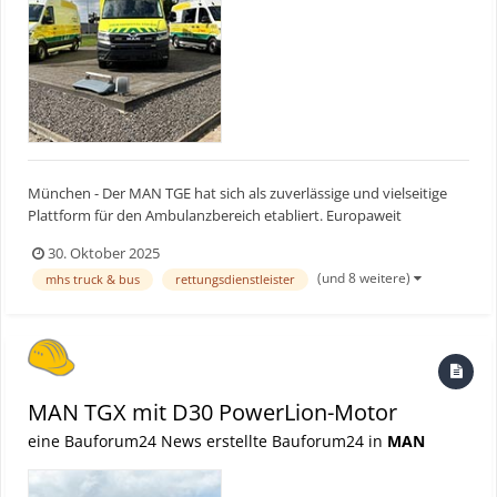
München - Der MAN TGE hat sich als zuverlässige und vielseitige
Plattform für den Ambulanzbereich etabliert. Europaweit
verzeichnet MAN Truck & Bus aktuell Aufträge mit einem
30. Oktober 2025
Gesamtvolumen von rund 1.800 Einheiten, mehr als 700 davon
(und 8 weitere)
mhs truck & bus
rettungsdienstleister
fahren bereits auf der Straße. Die Aufträge reichen von Rumänien
b...
MAN TGX mit D30 PowerLion-Motor
eine Bauforum24 News erstellte Bauforum24 in
MAN