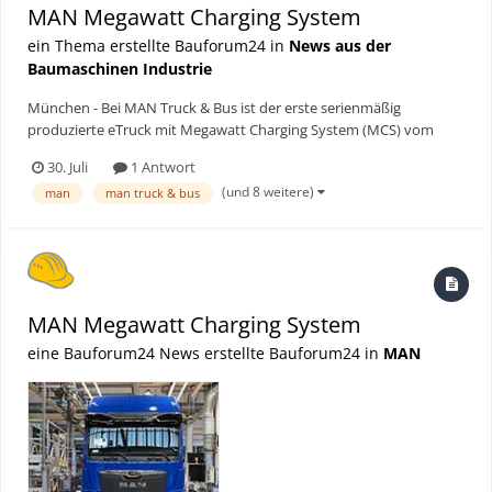
MAN Megawatt Charging System
ein Thema erstellte Bauforum24 in
News aus der
Baumaschinen Industrie
München - Bei MAN Truck & Bus ist der erste serienmäßig
produzierte eTruck mit Megawatt Charging System (MCS) vom
Band gelaufen. Mit dem Fahrzeug bringt MAN als erster Hersteller
30. Juli
1 Antwort
in Europa die neue, nutzfahrzeugspezifische Ladetechnologie in die
(und 8 weitere)
man
man truck & bus
Praxis und schafft die Voraussetzung für kürzere Ladez...
MAN Megawatt Charging System
eine Bauforum24 News erstellte Bauforum24 in
MAN