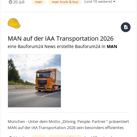
(und 10 weitere)
20. Juli
man
man truck & bus
konventionellem und Elektro-Antrieb, digitalen Services für eine
hohe Fahrzeugverfügbarkeit sowie moderne...
MAN auf der IAA Transportation 2026
eine Bauforum24 News erstellte Bauforum24 in
MAN
München - Unter dem Motto „Driving. People. Partner.“ präsentiert
MAN auf der IAA Transportation 2026 sein besonders effizientes
Truck und Van-Portfolio von 3,5 bis 250 Tonnen – ausgestattet mit