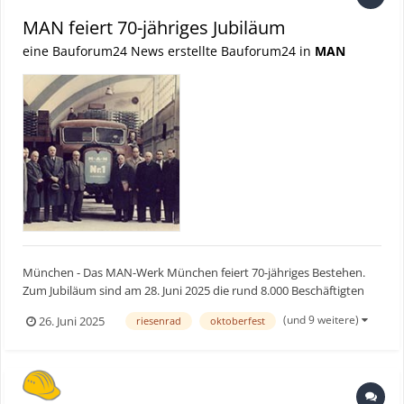
MAN feiert 70-jähriges Jubiläum
eine Bauforum24 News erstellte Bauforum24 in
MAN
München - Das MAN-Werk München feiert 70-jähriges Bestehen.
Zum Jubiläum sind am 28. Juni 2025 die rund 8.000 Beschäftigten
mit ihren Familien zu einem großen Fest auf dem Werksgelände
(und 9 weitere)
26. Juni 2025
riesenrad
oktoberfest
eingeladen. Insgesamt werden rund 20.000 Gäste aus dem
Unternehmen erwartet. Riesenrad, Bierzelt und viele weitere...