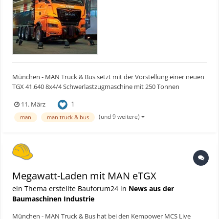
München - MAN Truck & Bus setzt mit der Vorstellung einer neuen
TGX 41.640 8x4/4 Schwerlastzugmaschine mit 250 Tonnen
zulässigem Gesamtgewicht ein deutliches Ausrufezeichen in der
1
11. März
Königsklasse des Schwertransports. Der 640 PS starke Vierachser
bewegt problemlos hunderte Tonnen schwere Großturbinen f...
(und 9 weitere)
man
man truck & bus
Megawatt-Laden mit MAN eTGX
ein Thema erstellte Bauforum24 in
News aus der
Baumaschinen Industrie
München - MAN Truck & Bus hat bei den Kempower MCS Live