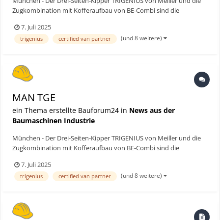
München - Der Drei-Seiten-Kipper TRIGENIUS von Meiller und die
Zugkombination mit Kofferaufbau von BE-Combi sind die
Neuzugänge im Einrechnungsgeschäft der Transporter-Sparte von
7. Juli 2025
MAN Truck & Bus. Ab Werk sind damit nun 13 verschiedene
(und 8 weitere)
trigenius
certified van partner
Aufbauangebote erhältlich. Die aufgebauten Fahrzeuge werden
durch...
MAN TGE
ein Thema erstellte Bauforum24 in
News aus der
Baumaschinen Industrie
München - Der Drei-Seiten-Kipper TRIGENIUS von Meiller und die
Zugkombination mit Kofferaufbau von BE-Combi sind die
Neuzugänge im Einrechnungsgeschäft der Transporter-Sparte von
7. Juli 2025
MAN Truck & Bus. Ab Werk sind damit nun 13 verschiedene
(und 8 weitere)
trigenius
certified van partner
Aufbauangebote erhältlich. Die aufgebauten Fahrzeuge werden
durch...