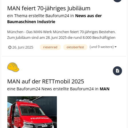
MAN feiert 70-jähriges Jubiläum
ein Thema erstellte Bauforum24 in
News aus der
Baumaschinen Industrie
München - Das MAN-Werk München feiert 70-jähriges Bestehen.
Zum Jubiläum sind am 28. Juni 2025 die rund 8.000 Beschäftigten
mit ihren Familien zu einem großen Fest auf dem Werksgelände
(und 9 weitere)
26. Juni 2025
riesenrad
oktoberfest
eingeladen. Insgesamt werden rund 20.000 Gäste aus dem
Unternehmen erwartet. Riesenrad, Bierzelt und viele weitere...
MAN auf der RETTmobil 2025
eine Bauforum24 News erstellte Bauforum24 in
MAN