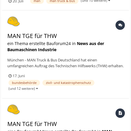
(und 10 weitere)
20. Juli
man
man truck & bus
konventionellem und Elektro-Antrieb, digitalen Services für eine
hohe Fahrzeugverfügbarkeit sowie moderne...
MAN TGE für THW
ein Thema erstellte Bauforum24 in
News aus der
Baumaschinen Industrie
München - MAN Truck & Bus Deutschland hat einen
umfangreichen Auftrag des Technischen Hilfswerks (THW) erhalten.
Insgesamt werden 490 Fahrzeuge auf Basis des MAN TGE für den
17. Juni
Einsatz im Zivil- und Katastrophenschutz geliefert, wobei 350 dem
bundesbehörde
zivil- und katastrophenschutz
Typ Führungskraftwagen sowie 140 dem Typ
(und 12 weitere)
Mannschaftstranspor...
MAN TGE für THW