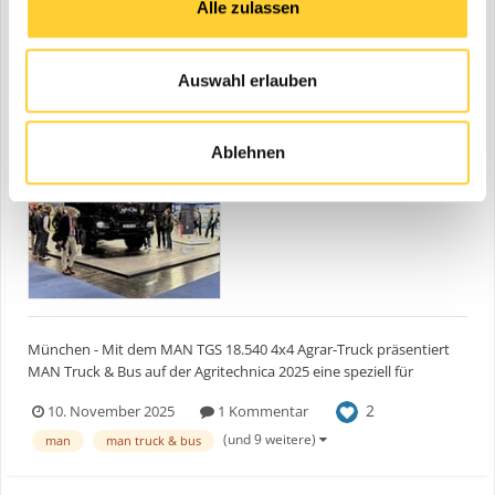
Alle zulassen
MAN TGS Agrar-Truck
eine Bauforum24 News erstellte Bauforum24 in
MAN
Auswahl erlauben
Ablehnen
München - Mit dem MAN TGS 18.540 4x4 Agrar-Truck präsentiert
MAN Truck & Bus auf der Agritechnica 2025 eine speziell für
landwirtschaftliche Anwendungen konzipierte Sattelzugmaschine,
2
10. November 2025
1 Kommentar
die Traktion, Effizienz und Flexibilität in einem Fahrzeug vereint. Als
landwirtschaftliche Zugmaschine klassifizier...
(und 9 weitere)
man
man truck & bus