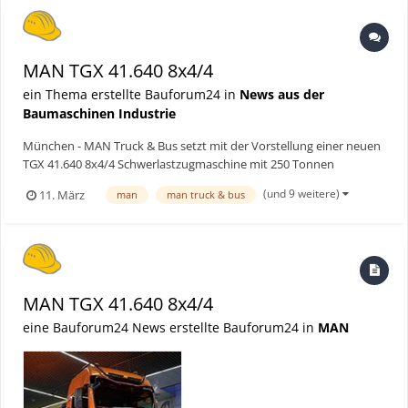
Go...
MAN TGX 41.640 8x4/4
ein Thema erstellte Bauforum24 in
News aus der
Baumaschinen Industrie
München - MAN Truck & Bus setzt mit der Vorstellung einer neuen
TGX 41.640 8x4/4 Schwerlastzugmaschine mit 250 Tonnen
zulässigem Gesamtgewicht ein deutliches Ausrufezeichen in der
(und 9 weitere)
11. März
man
man truck & bus
Königsklasse des Schwertransports. Der 640 PS starke Vierachser
bewegt problemlos hunderte Tonnen schwere Großturbinen f...
MAN TGX 41.640 8x4/4
eine Bauforum24 News erstellte Bauforum24 in
MAN