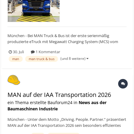
München - Bei MAN Truck & Bus ist der erste serienmäßig
produzierte eTruck mit Megawatt Charging System (MCS) vom
Band gelaufen. Mit dem Fahrzeug bringt MAN als erster Hersteller
30. Juli
1 Kommentar
in Europa die neue, nutzfahrzeugspezifische Ladetechnologie in die
(und 8 weitere)
man
man truck & bus
Praxis und schafft die Voraussetzung für kürzere Ladez...
MAN auf der IAA Transportation 2026
ein Thema erstellte Bauforum24 in
News aus der
Baumaschinen Industrie
München - Unter dem Motto „Driving. People. Partner.“ präsentiert
MAN auf der IAA Transportation 2026 sein besonders effizientes
Truck und Van-Portfolio von 3,5 bis 250 Tonnen – ausgestattet mit