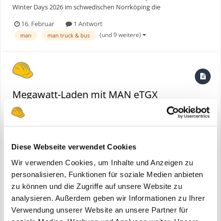
Winter Days 2026 im schwedischen Norrköping die
Megawatt‑Ladefähigkeit seiner elektrischen Lkw öffentlich
16. Februar
1 Antwort
präsentiert. Auf dem Gelände des Kempower-Kunden Alfredsson’s
(und 9 weitere)
man
man truck & bus
zeigt der MAN eTGX wie zuverlässig das Megawatt Charging
System (MCS) bereit...
Megawatt-Laden mit MAN eTGX
eine Bauforum24 News erstellte Bauforum24 in
MAN
Diese Webseite verwendet Cookies
Wir verwenden Cookies, um Inhalte und Anzeigen zu
personalisieren, Funktionen für soziale Medien anbieten
zu können und die Zugriffe auf unsere Website zu
analysieren. Außerdem geben wir Informationen zu Ihrer
Verwendung unserer Website an unsere Partner für