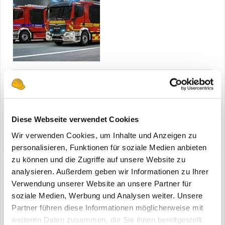
München - MAN Truck & Bus und ZIEGLER freuen sich über einen
Großauftrag von 83 neuen HLF 20 für die Berufsfeuerwehren
München und Augsburg. Die ersten beiden Prototypen werden
15. Juli 2024
Ende 2025 ausgeliefert. Die weiteren 81 Fahrzeuge werden bis Ende
Diese Webseite verwendet Cookies
feuerwehraufbauhersteller
man powermatic wandlergetriebe
2028 geliefert. Bauforum24 Artikel (15.05.2024): MA...
(und 11 weitere)
Wir verwenden Cookies, um Inhalte und Anzeigen zu
personalisieren, Funktionen für soziale Medien anbieten
zu können und die Zugriffe auf unsere Website zu
analysieren. Außerdem geben wir Informationen zu Ihrer
Verwendung unserer Website an unsere Partner für
MAN - Großauftrag der Berufsfeuerwehr
soziale Medien, Werbung und Analysen weiter. Unsere
ein Thema erstellte Bauforum24 in
News aus der
Partner führen diese Informationen möglicherweise mit
Baumaschinen Industrie
weiteren Daten zusammen, die Sie ihnen bereitgestellt