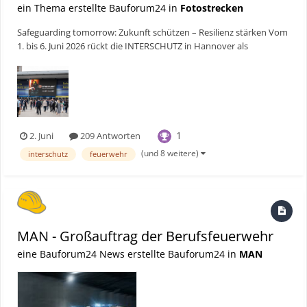
ein Thema erstellte Bauforum24 in
Fotostrecken
Safeguarding tomorrow: Zukunft schützen – Resilienz stärken Vom
1. bis 6. Juni 2026 rückt die INTERSCHUTZ in Hannover als
Weltleitmesse für Feuerwehr, Rettungswesen und
Bevölkerungsschutz ein Thema stärker als je zuvor in den
Mittelpunkt: der moderne Bevölkerungsschutz. Mit mehr als...
1
2. Juni
209 Antworten
(und 8 weitere)
interschutz
feuerwehr
MAN - Großauftrag der Berufsfeuerwehr
eine Bauforum24 News erstellte Bauforum24 in
MAN