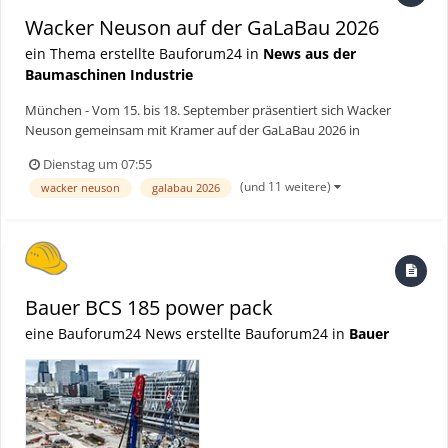
Wacker Neuson auf der GaLaBau 2026
ein Thema erstellte Bauforum24 in
News aus der
Baumaschinen Industrie
München - Vom 15. bis 18. September präsentiert sich Wacker
Neuson gemeinsam mit Kramer auf der GaLaBau 2026 in
Nürnberg. Auf dem 621 m² großen Stand in Halle 7A (Stand 316)
Dienstag um 07:55
zeigt das Unternehmen kompakte Baumaschinen, Baugeräte,
(und 11 weitere)
wacker neuson
galabau 2026
digitale Lösungen und Dienstleistungen für den Garten- und
Landschafts...
Bauer BCS 185 power pack
eine Bauforum24 News erstellte Bauforum24 in
Bauer