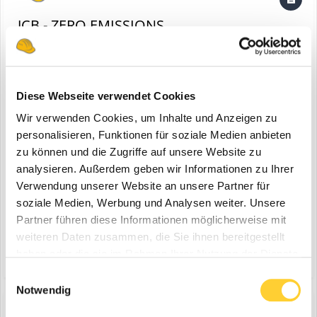
JCB - ZERO EMISSIONS
eine Bauforum24 News erstellte Bauforum24 in
JCB
Diese Webseite verwendet Cookies
Wir verwenden Cookies, um Inhalte und Anzeigen zu
personalisieren, Funktionen für soziale Medien anbieten
zu können und die Zugriffe auf unsere Website zu
analysieren. Außerdem geben wir Informationen zu Ihrer
Verwendung unserer Website an unsere Partner für
soziale Medien, Werbung und Analysen weiter. Unsere
Frechen - Städte und Gemeinden, aber auch Landes- und
Partner führen diese Informationen möglicherweise mit
Nationalregierungen auf der ganzen Welt rufen den Klimanotstand
weiteren Daten zusammen, die Sie ihnen bereitgestellt
aus. Klar ist, dass damit auch Erwartungen an die Verwaltungen
haben oder die sie im Rahmen Ihrer Nutzung der Dienste
(und 16 weitere)
12. Juni 2023
dumpster
raddumper
und Regierungen selbst gestellt werden, Maßnahmen zum
gesammelt haben.
Klimaschutz zu beschließen und anschließend auch aktiv
Einwilligungsauswahl
umzusetzen...
Notwendig