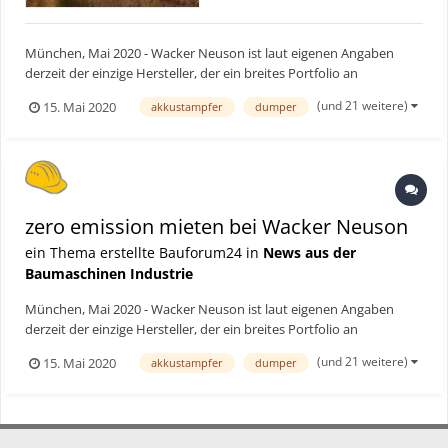
München, Mai 2020 - Wacker Neuson ist laut eigenen Angaben
derzeit der einzige Hersteller, der ein breites Portfolio an
emissionsfreien und geräuscharmen Baumaschinen und -geräten
(und 21 weitere)
15. Mai 2020
akkustampfer
dumper
anbieten kann. Um seine Kunden von der Leistungsfähigkeit und
einfachen Bedienung der zero emission Lösungen zu überzeug...
zero emission mieten bei Wacker Neuson
ein Thema erstellte Bauforum24 in
News aus der
Baumaschinen Industrie
München, Mai 2020 - Wacker Neuson ist laut eigenen Angaben
derzeit der einzige Hersteller, der ein breites Portfolio an
emissionsfreien und geräuscharmen Baumaschinen und -geräten
(und 21 weitere)
15. Mai 2020
akkustampfer
dumper
anbieten kann. Um seine Kunden von der Leistungsfähigkeit und
einfachen Bedienung der zero emission Lösungen zu überzeug...