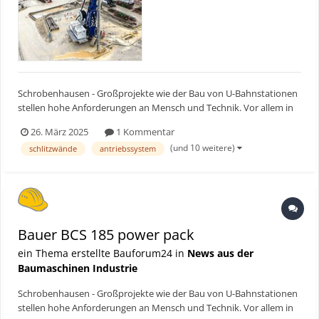
Schrobenhausen - Großprojekte wie der Bau von U-Bahnstationen
stellen hohe Anforderungen an Mensch und Technik. Vor allem in
dicht bebauten Metropolen müssen Baumaschinen nicht nur
26. März 2025
1 Kommentar
effizient arbeiten, sondern auch lokale Belastungen wie Lärm,
(und 10 weitere)
schlitzwände
antriebssystem
Staub und Emissionen minimieren. Hinzu kommen beengte Pla...
Bauer BCS 185 power pack
ein Thema erstellte Bauforum24 in
News aus der
Baumaschinen Industrie
Schrobenhausen - Großprojekte wie der Bau von U-Bahnstationen
stellen hohe Anforderungen an Mensch und Technik. Vor allem in