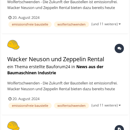
Wolfertschwenden - Die Zukunft der Baustellen ist emissionsfrei.
Wacker Neuson und Zeppelin Rental bieten dazu bereits heute
ganzheitliche und grüne Lösungen für ein umweltschonendes und
20. August 2024
effizientes Arbeiten. An dem Aktionstag „zero emission:
(und 11 weitere)
emissionsfreie baustelle
wolfertschwenden
Nachhaltiges Bauen“ präsentierten die beiden Unternehmen...
Wacker Neuson und Zeppelin Rental
ein Thema erstellte Bauforum24 in
News aus der
Baumaschinen Industrie
Wolfertschwenden - Die Zukunft der Baustellen ist emissionsfrei.
Wacker Neuson und Zeppelin Rental bieten dazu bereits heute
ganzheitliche und grüne Lösungen für ein umweltschonendes und
20. August 2024
effizientes Arbeiten. An dem Aktionstag „zero emission:
(und 11 weitere)
emissionsfreie baustelle
wolfertschwenden
Nachhaltiges Bauen“ präsentierten die beiden Unternehmen...