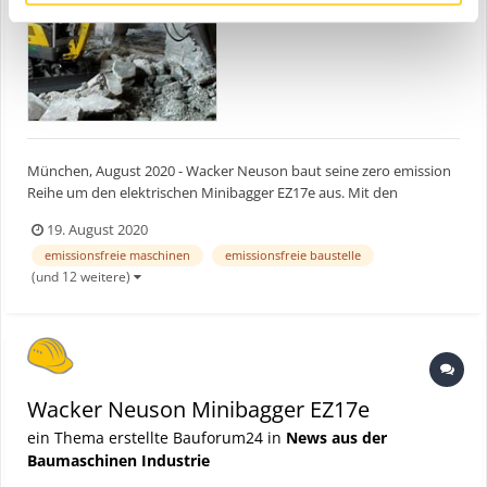
München, August 2020 - Wacker Neuson baut seine zero emission
Reihe um den elektrischen Minibagger EZ17e aus. Mit den
Lösungen von Wacker Neuson kann nun eine gesamte
19. August 2020
innerstädtische Baustelle völlig emissionsfrei und nahezu
emissionsfreie maschinen
emissionsfreie baustelle
geräuschlos betrieben werden. Durch die eigens entwickelte
(und 12 weitere)
Batterietechnolo...
Wacker Neuson Minibagger EZ17e
ein Thema erstellte Bauforum24 in
News aus der
Baumaschinen Industrie