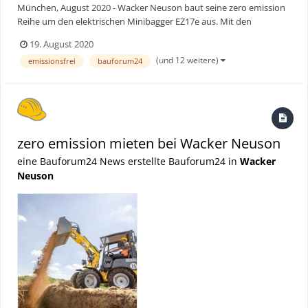
München, August 2020 - Wacker Neuson baut seine zero emission
Reihe um den elektrischen Minibagger EZ17e aus. Mit den
Lösungen von Wacker Neuson kann nun eine gesamte
19. August 2020
innerstädtische Baustelle völlig emissionsfrei und nahezu
(und 12 weitere)
emissionsfrei
bauforum24
geräuschlos betrieben werden. Durch die eigens entwickelte
Batterietechnolo...
zero emission mieten bei Wacker Neuson
eine Bauforum24 News erstellte Bauforum24 in
Wacker
Neuson