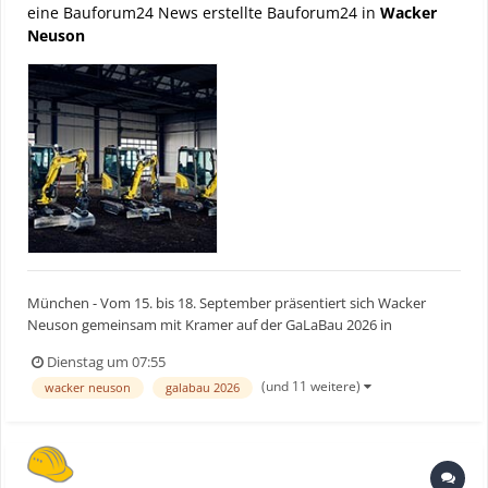
eine Bauforum24 News erstellte Bauforum24 in
Wacker
Neuson
München - Vom 15. bis 18. September präsentiert sich Wacker
Neuson gemeinsam mit Kramer auf der GaLaBau 2026 in
Nürnberg. Auf dem 621 m² großen Stand in Halle 7A (Stand 316)
Dienstag um 07:55
zeigt das Unternehmen kompakte Baumaschinen, Baugeräte,
(und 11 weitere)
wacker neuson
galabau 2026
digitale Lösungen und Dienstleistungen für den Garten- und
Landschafts...