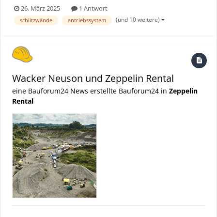
dicht bebauten Metropolen müssen Baumaschinen nicht nur
26. März 2025
1 Antwort
effizient arbeiten, sondern auch lokale Belastungen wie Lärm,
(und 10 weitere)
schlitzwände
antriebssystem
Staub und Emissionen minimieren. Hinzu kommen beengte Pla...
Wacker Neuson und Zeppelin Rental
eine Bauforum24 News erstellte Bauforum24 in
Zeppelin
Rental