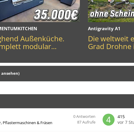
MENTUMKITCHEN
Antigravity A1
ghend Außenküche.
Die weltweit 
mplett modular...
Grad Drohne 
e ansehen)
0
Antworten
415
vor 7 S
87
Aufrufe
r, Pflastermaschinen & Fräsen