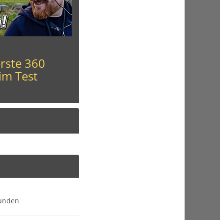
erste 360
im Test
tunden