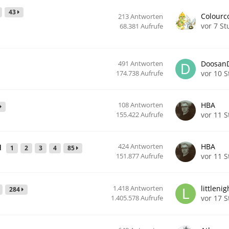
43
Colourc
213
Antworten
vor 7 S
68.381
Aufrufe
491
Antworten
Doosan
vor 10 
174.738
Aufrufe
108
Antworten
HBA
vor 11 
155.422
Aufrufe
424
Antworten
HBA
nd
1
2
3
4
85
vor 11 
151.877
Aufrufe
1.418
Antworten
littleni
284
vor 17 
1.405.578
Aufrufe