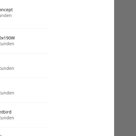
oncept
tunden
Dx190W
Stunden
Stunden
Stunden
ghtbird
Stunden