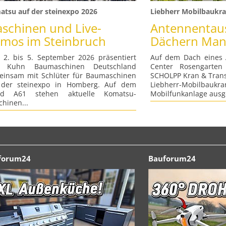
tsu auf der steinexpo 2026
Liebherr Mobilbaukra
schinen und Live-
Antennentau
mos im Steinbruch
Dächern Ma
2. bis 5. September 2026 präsentiert
Auf dem Dach eines 
h Kuhn Baumaschinen Deutschland
Center Rosengarte
einsam mit Schlüter für Baumaschinen
SCHOLPP Kran & Tran
 der steinexpo in Homberg. Auf dem
Liebherr-Mobilbauk
nd A61 stehen aktuelle Komatsu-
Mobilfunkanlage ausge
hinen...
forum24
Bauforum24