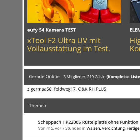
eufy S4 Kamera TEST
ELE
xTool F2 Ultra UV mit
Hi
Vollausstattung im Test.
Ko
Gerade Online
3 Mitglieder, 219 Gäste
(Komplette List
zigermaa58
feldweg17
O&K RH PLUS
Themen
Scheppach HP2200S Rüttelplatte ohne Funktion
Von 415,
vor 7 Stunden
in
Walzen, Verdichtung, Fertige