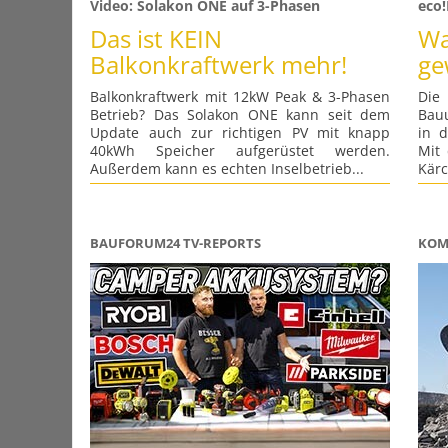
Video: Solakon ONE auf 3-Phasen
eco
Das ist KEIN
Wa
Balkonkraftwerk mehr!
ge
Balkonkraftwerk mit 12kW Peak & 3-Phasen
Die
Betrieb? Das Solakon ONE kann seit dem
Bau
Update auch zur richtigen PV mit knapp
in d
40kWh Speicher aufgerüstet werden.
Mit
Außerdem kann es echten Inselbetrieb...
Kärc
BAUFORUM24 TV-REPORTS
KOM