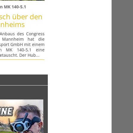
n MK 140-5.1
sch über den
nnheims
Anbaus des Congress
n Mannheim hat die
sport GmbH mit einem
ran MK 140-5.1 eine
tauscht. Der Hub...