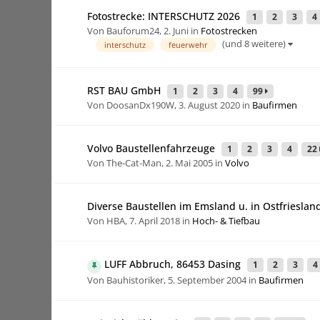
Fotostrecke: INTERSCHUTZ 2026
1
2
3
4
Von Bauforum24,
2. Juni
in
Fotostrecken
(und 8 weitere)
interschutz
feuerwehr
RST BAU GmbH
1
2
3
4
99
Von DoosanDx190W,
3. August 2020
in
Baufirmen
Volvo Baustellenfahrzeuge
1
2
3
4
22
Von The-Cat-Man,
2. Mai 2005
in
Volvo
Diverse Baustellen im Emsland u. in Ostfriesla
Von HBA,
7. April 2018
in
Hoch- & Tiefbau
LUFF Abbruch, 86453 Dasing
1
2
3
4
Von Bauhistoriker,
5. September 2004
in
Baufirmen