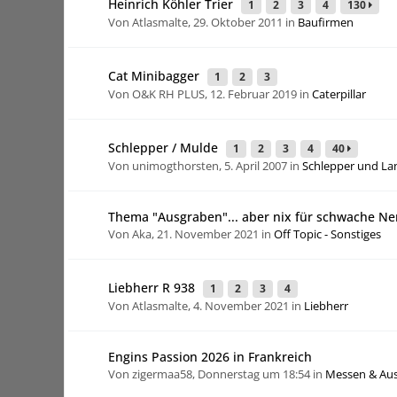
Heinrich Köhler Trier
1
2
3
4
130
Von Atlasmalte,
29. Oktober 2011
in
Baufirmen
Cat Minibagger
1
2
3
Von O&K RH PLUS,
12. Februar 2019
in
Caterpillar
Schlepper / Mulde
1
2
3
4
40
Von unimogthorsten,
5. April 2007
in
Schlepper und L
Thema "Ausgraben"... aber nix für schwache Ner
Von Aka,
21. November 2021
in
Off Topic - Sonstiges
Liebherr R 938
1
2
3
4
Von Atlasmalte,
4. November 2021
in
Liebherr
Engins Passion 2026 in Frankreich
Von zigermaa58,
Donnerstag um 18:54
in
Messen & Aus