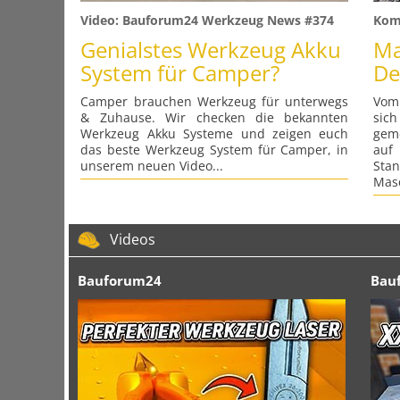
Video: Bauforum24 Werkzeug News #374
Koma
Genialstes Werkzeug Akku
Ma
System für Camper?
De
Camper brauchen Werkzeug für unterwegs
Vom 
& Zuhause. Wir checken die bekannten
sic
Werkzeug Akku Systeme und zeigen euch
gem
das beste Werkzeug System für Camper, in
auf
unserem neuen Video...
Sta
Masc
Videos
Bauforum24
Bau