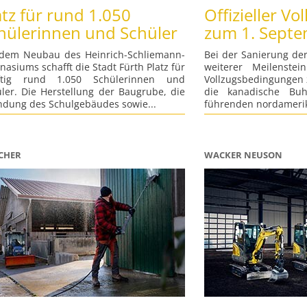
atz für rund 1.050
Offizieller Vol
hülerinnen und Schüler
zum 1. Sept
 dem Neubau des Heinrich-Schliemann-
Bei der Sanierung der
asiums schafft die Stadt Fürth Platz für
weiterer Meilenstein
ftig rund 1.050 Schülerinnen und
Vollzugsbedingungen
ler. Die Herstellung der Baugrube, die
die kanadische Buhl
dung des Schulgebäudes sowie...
führenden nordamerik
CHER
WACKER NEUSON