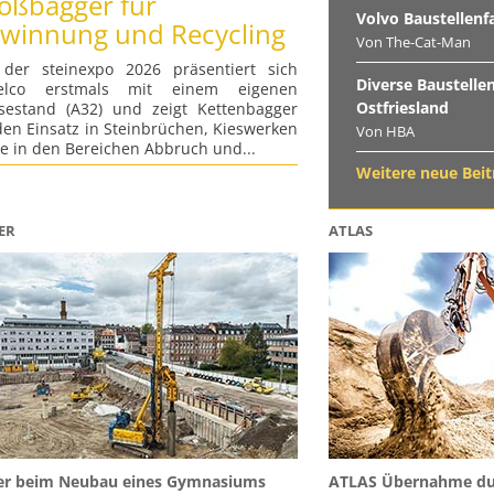
oßbagger für
Volvo Baustellenf
winnung und Recycling
Von The-Cat-Man
 der steinexpo 2026 präsentiert sich
Diverse Baustelle
elco erstmals mit einem eigenen
Ostfriesland
sestand (A32) und zeigt Kettenbagger
den Einsatz in Steinbrüchen, Kieswerken
Von HBA
e in den Bereichen Abbruch und...
Weitere neue Beitr
ER
ATLAS
er beim Neubau eines Gymnasiums
ATLAS Übernahme dur