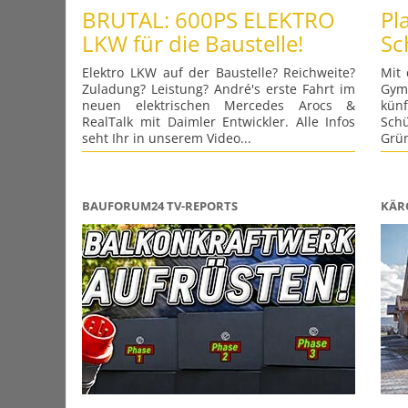
BRUTAL: 600PS ELEKTRO
Pl
LKW für die Baustelle!
Sc
Elektro LKW auf der Baustelle? Reichweite?
Mit
Zuladung? Leistung? André's erste Fahrt im
Gymn
neuen elektrischen Mercedes Arocs &
kün
RealTalk mit Daimler Entwickler. Alle Infos
Schü
seht Ihr in unserem Video...
Grün
BAUFORUM24 TV-REPORTS
KÄR