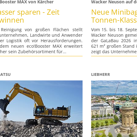
!Booster MAX von Kärcher
Wacker Neuson auf d
sser sparen - Zeit
Neue Minibag
winnen
Tonnen-Klass
 Reinigung von großen Flächen stellt
Vom 15. bis 18. Septe
unternehmen, Landwirte und Anwender
Wacker Neuson gemei
er Logistik oft vor Herausforderungen.
der GaLaBau 2026 i
 dem neuen eco!Booster MAX erweitert
621 m² großen Stand i
her sein Zubehörsortiment für...
zeigt das Unternehme
ATSU
LIEBHERR