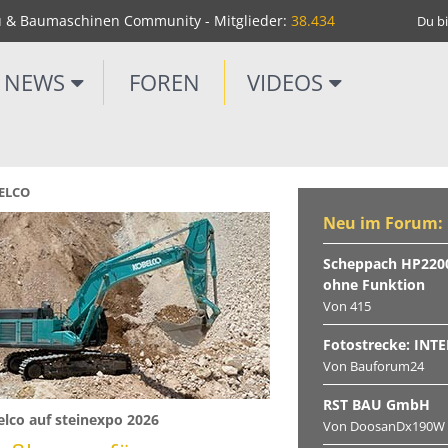
u & Baumaschinen Community - Mitglieder:
38.434
Du bi
NEWS
FOREN
VIDEOS
ELCO
Neu im Forum:
Scheppach HP2200
ohne Funktion
Von 415
Fotostrecke: INT
Von Bauforum24
RST BAU GmbH
lco auf steinexpo 2026
Von DoosanDx190W