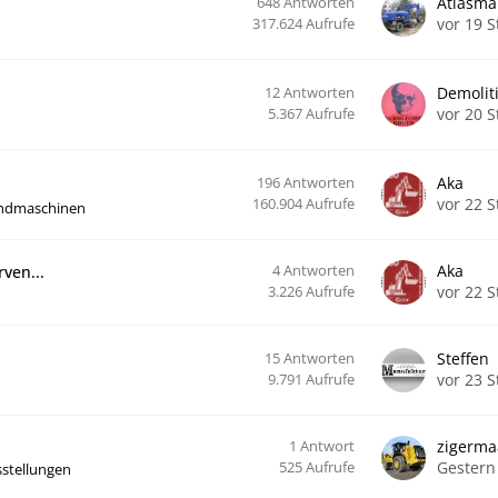
648
Antworten
Atlasma
vor 19 
317.624
Aufrufe
12
Antworten
Demolit
vor 20 
5.367
Aufrufe
196
Antworten
Aka
vor 22 
160.904
Aufrufe
andmaschinen
4
Antworten
Aka
ven...
vor 22 
3.226
Aufrufe
15
Antworten
Steffen
vor 23 
9.791
Aufrufe
1
Antwort
zigerma
Gestern
525
Aufrufe
stellungen