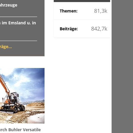
ahrzeuge
81,3k
Themen:
n im Emsland u. in
842,7k
Beiträge:
äge...
ch Buhler Versatile