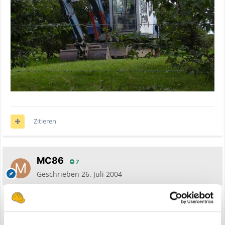
Zitieren
MC86
7
Geschrieben
26. Juli 2004
Ich bin mir nicht 1000% ig sicher aber ich würd sagen es ist ein
älterer Takeuchi.
TB 45 meiner Meinung nach, auch der TB 68 sieht so ähnlich aus,