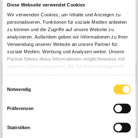
Diese Webseite verwendet Cookies
aber ich glaub es ist ein 45er, mir gefallen diese Bagger recht gut.
Wir verwenden Cookies, um Inhalte und Anzeigen zu
Die Firma Höfle aus Lauterach hat auch einen TB 1140, muss ich mal
personalisieren, Funktionen für soziale Medien anbieten
knipsen, aber ich hab den Eindruck dass der eine kleiner Kabine hat?
zu können und die Zugriffe auf unsere Website zu
analysieren. Außerdem geben wir Informationen zu Ihrer
Verwendung unserer Website an unsere Partner für
Zitieren
soziale Medien, Werbung und Analysen weiter. Unsere
Partner führen diese Informationen möglicherweise mit
weiteren Daten zusammen, die Sie ihnen bereitgestellt
Mr_Jay-X
8
haben oder die sie im Rahmen Ihrer Nutzung der Dienste
Geschrieben
26. Juli 2004
gesammelt haben.
Einwilligungsauswahl
Notwendig
es ist ein TB 45
Präferenzen
Zitieren
Statistiken
Gast LIEBHERR17