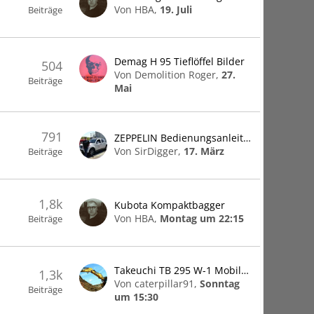
Von HBA,
19. Juli
Beiträge
Demag H 95 Tieflöffel Bilder
504
Von Demolition Roger,
27.
Beiträge
Mai
791
ZEPPELIN Bedienungsanleitungen und Ersatzteillisten
Von SirDigger,
17. März
Beiträge
1,8k
Kubota Kompaktbagger
Von HBA,
Montag um 22:15
Beiträge
Takeuchi TB 295 W-1 Mobilbagger
1,3k
Von caterpillar91,
Sonntag
Beiträge
um 15:30