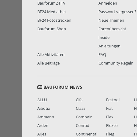
Bauforum24 TV
Anmelden
BF24 Mediathek
Passwort vergessen?
BF24 Fotostrecken
Neue Themen
Bauforum Shop
Forenübersicht
Inside
Anleitungen
Alle Aktivitäten
FAQ
Alle Beiträge
Community Regeln
BAUFORUM NEWS
ALLU
Cifa
Festool
H
Aibotix
Claas
Fiat
H
Ammann
CompAir
Flex
H
Arden
Conrad
Flexco
H
Arjes
Continental
Fliegl
H