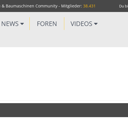
u & Baumaschinen Community - Mitglieder:
38.431
Du bi
NEWS
FOREN
VIDEOS