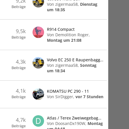
9,2k
Von zigermaa58,
Dienstag
Beiträge
um 18:35
R914 Compact
9,5k
Von Demolition Roger,
Beiträge
Montag um 21:08
Volvo EC 250 E Raupenbagger
4,3k
Von zigermaa58,
Sonntag
Beiträge
um 18:34
4,1k
KOMATSU PC 290 - 11
Von SirDigger,
vor 7 Stunden
Beiträge
Atlas / Terex Zweiwegebagger
4,7k
Von DoosanDx190W,
Montag
Beiträge
um 04:18