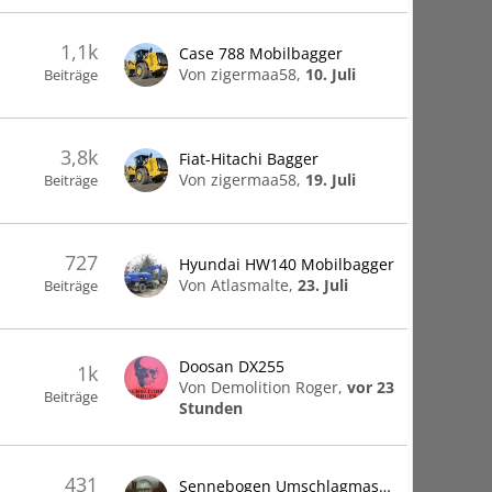
1,1k
Case 788 Mobilbagger
Von zigermaa58,
10. Juli
Beiträge
3,8k
Fiat-Hitachi Bagger
Von zigermaa58,
19. Juli
Beiträge
727
Hyundai HW140 Mobilbagger
Von Atlasmalte,
23. Juli
Beiträge
Doosan DX255
1k
Von Demolition Roger,
vor 23
Beiträge
Stunden
431
Sennebogen Umschlagmaschinen