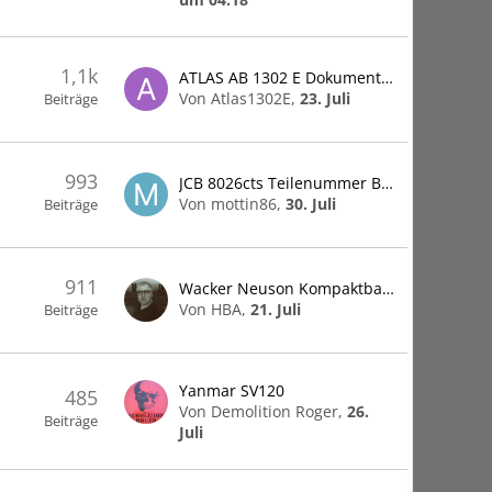
1,1k
ATLAS AB 1302 E Dokumente, Handbücher, Ersatzteillisten
Von Atlas1302E,
23. Juli
Beiträge
993
JCB 8026cts Teilenummer Bolzen mit Schlitz
Von mottin86,
30. Juli
Beiträge
911
Wacker Neuson Kompaktbagger
Von HBA,
21. Juli
Beiträge
Yanmar SV120
485
Von Demolition Roger,
26.
Beiträge
Juli