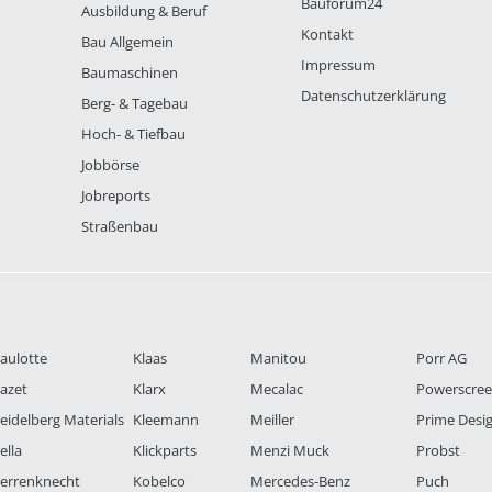
Bauforum24
Ausbildung & Beruf
Kontakt
Bau Allgemein
Impressum
Baumaschinen
Datenschutzerklärung
Berg- & Tagebau
Hoch- & Tiefbau
Jobbörse
Jobreports
Straßenbau
aulotte
Klaas
Manitou
Porr AG
azet
Klarx
Mecalac
Powerscre
eidelberg Materials
Kleemann
Meiller
Prime Desi
ella
Klickparts
Menzi Muck
Probst
errenknecht
Kobelco
Mercedes-Benz
Puch