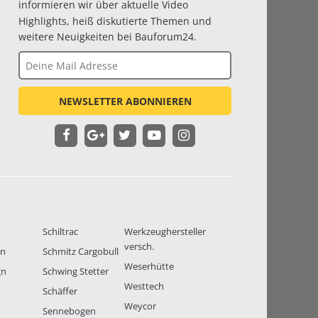
informieren wir über aktuelle Video
Highlights, heiß diskutierte Themen und
weitere Neuigkeiten bei Bauforum24.
NEWSLETTER ABONNIEREN
Schiltrac
Werkzeughersteller
versch.
en
Schmitz Cargobull
Weserhütte
gn
Schwing Stetter
Westtech
Schäffer
Weycor
Sennebogen