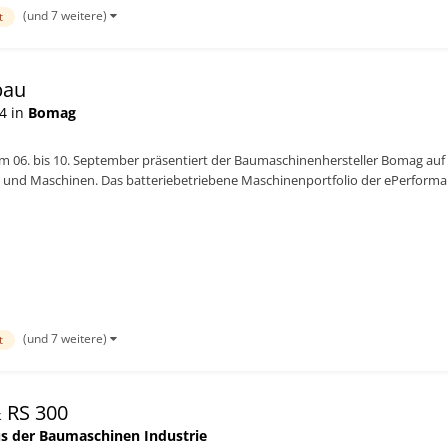
(und 7 weitere)
t
bau
4 in
Bomag
m 06. bis 10. September präsentiert der Baumaschinenhersteller Bomag au
 und Maschinen. Das batteriebetriebene Maschinenportfolio der ePerforma
t der schweren Tandem...
(und 7 weitere)
t
 RS 300
s der Baumaschinen Industrie