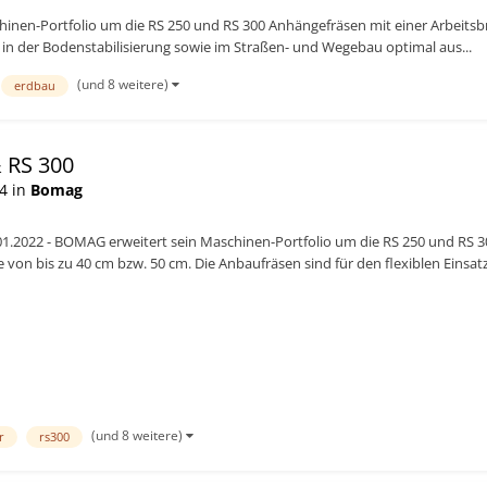
inen-Portfolio um die RS 250 und RS 300 Anhängefräsen mit einer Arbeitsbre
z in der Bodenstabilisierung sowie im Straßen- und Wegebau optimal aus...
(und 8 weitere)
erdbau
 RS 300
4 in
Bomag
01.2022 - BOMAG erweitert sein Maschinen-Portfolio um die RS 250 und RS 3
fe von bis zu 40 cm bzw. 50 cm. Die Anbaufräsen sind für den flexiblen Einsa
mal aus...
(und 8 weitere)
r
rs300