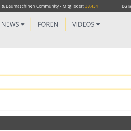
u & Baumaschinen Community - Mitglieder:
38.434
Du bi
NEWS
FOREN
VIDEOS