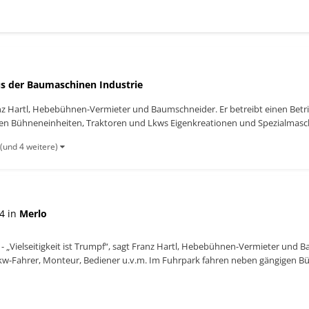
s der Baumaschinen Industrie
Franz Hartl, Hebebühnen-Vermieter und Baumschneider. Er betreibt einen Bet
en Bühneneinheiten, Traktoren und Lkws Eigenkreationen und Spezialmasch
(und 4 weitere)
4 in
Merlo
- „Vielseitigkeit ist Trumpf“, sagt Franz Hartl, Hebebühnen-Vermieter und 
 Lkw-Fahrer, Monteur, Bediener u.v.m. Im Fuhrpark fahren neben gängigen 
n...