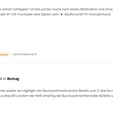
r echter Schlepper? Ich bin auf der Suche nach einem Minitraktor und schau
oder B1 mit Frontlader eine Option sein? ► Bauforum24 TV Youtube Kanal
(und 6 weitere)
echnica
4 in
Bomag
mer wieder ein Highlight der Baumaschinenbranche: Bereits zum 5. Mal fan
aus etwa 80 Ländern der Welt empfing der Baumaschinenhersteller BOMAG v
Werk, Vorträ...