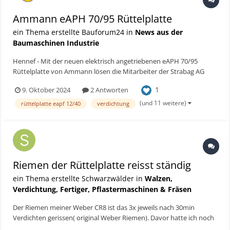
Ammann eAPH 70/95 Rüttelplatte
ein Thema erstellte Bauforum24 in
News aus der
Baumaschinen Industrie
Hennef - Mit der neuen elektrisch angetriebenen eAPH 70/95
Rüttelplatte von Ammann lösen die Mitarbeiter der Strabag AG
eine große Herausforderung: abgasfrei und effizient in einem acht
1
9. Oktober 2024
2 Antworten
Meter tiefen Graben verdichten. Bauforum24 Artikel (07.06.2024):
Zero Emission: Ammann eARX 26-2 Di...
(und 11 weitere)
rüttelplatte eapf 12/40
verdichtung
Riemen der Rüttelplatte reisst ständig
ein Thema erstellte Schwarzwälder in
Walzen,
Verdichtung, Fertiger, Pflastermaschinen & Fräsen
Der Riemen meiner Weber CR8 ist das 3x jeweils nach 30min
Verdichten gerissen( original Weber Riemen). Davor hatte ich noch
nie Probleme. Kennt einer das Problem?