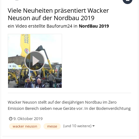
Viele Neuheiten präsentiert Wacker
Neuson auf der Nordbau 2019
ein Video erstellte Bauforum24 in
NordBau 2019
Wacker Neuson stellt auf der diesjährigen Nordbau im Zero
Emission Bereich sieben neue Geräte vor. In der Bodenverdichtung
gibt es den Stampfer AS 30e, AS 50e,den AS60e und die
9. Oktober 2019
Rüttelplatten AP1840e, AP1850e und den AP1860e. Im Bereich
(und 10 weitere)
wacker neuson
messe
Betontechnik stellt Wacker Neuson erstmalig den kabellosen
ACBe...