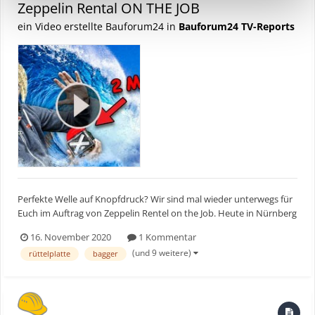
Zeppelin Rental ON THE JOB
ein Video erstellte Bauforum24 in
Bauforum24 TV-Reports
Perfekte Welle auf Knopfdruck? Wir sind mal wieder unterwegs für
Euch im Auftrag von Zeppelin Rentel on the Job. Heute in Nürnberg
wo eine Surfer Welle gebaut wird, die erste Outdoor Welle
16. November 2020
1 Kommentar
Deutschlands. ► Bauforum24 TV Youtube Kanal
(und 9 weitere)
rüttelplatte
bagger