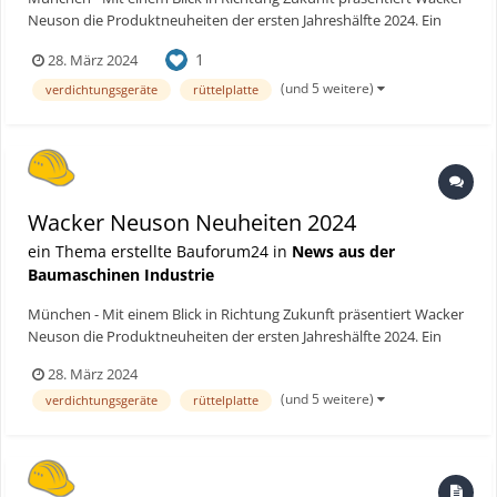
Neuson die Produktneuheiten der ersten Jahreshälfte 2024. Ein
klares Signal in Richtung zero emission Baustelle setzen die neue
1
28. März 2024
Generation der Akkustampfer sowie die akkubetriebene
vorwärtslaufende Rüttelplatte WP1550e. Diese neuen Ver...
(und 5 weitere)
verdichtungsgeräte
rüttelplatte
Wacker Neuson Neuheiten 2024
ein Thema erstellte Bauforum24 in
News aus der
Baumaschinen Industrie
München - Mit einem Blick in Richtung Zukunft präsentiert Wacker
Neuson die Produktneuheiten der ersten Jahreshälfte 2024. Ein
klares Signal in Richtung zero emission Baustelle setzen die neue
28. März 2024
Generation der Akkustampfer sowie die akkubetriebene
(und 5 weitere)
verdichtungsgeräte
rüttelplatte
vorwärtslaufende Rüttelplatte WP1550e. Diese neuen Ver...