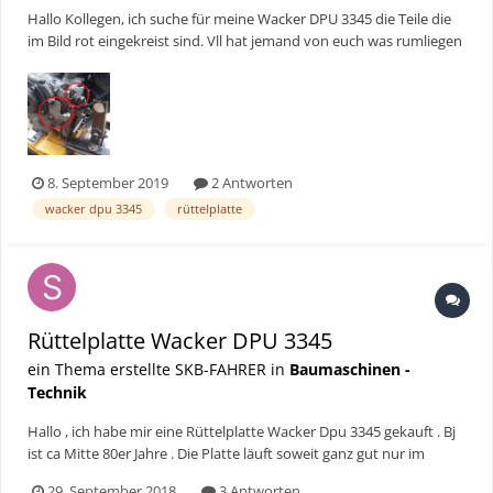
Hallo Kollegen, ich suche für meine Wacker DPU 3345 die Teile die
im Bild rot eingekreist sind. Vll hat jemand von euch was rumliegen
?? Danke schon mal für eure Hilfe :-)
8. September 2019
2 Antworten
wacker dpu 3345
rüttelplatte
Rüttelplatte Wacker DPU 3345
ein Thema erstellte SKB-FAHRER in
Baumaschinen -
Technik
Hallo , ich habe mir eine Rüttelplatte Wacker Dpu 3345 gekauft . Bj
ist ca Mitte 80er Jahre . Die Platte läuft soweit ganz gut nur im
Vorwärtsgang bewegt sie sich langsam und steht na 5 Metern . Was
29. September 2018
3 Antworten