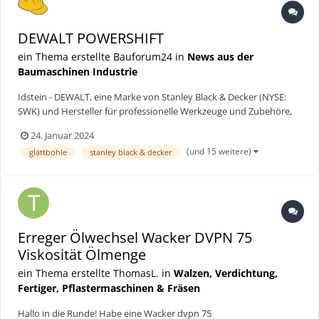
DEWALT POWERSHIFT
ein Thema erstellte Bauforum24 in
News aus der
Baumaschinen Industrie
Idstein - DEWALT, eine Marke von Stanley Black & Decker (NYSE:
SWK) und Hersteller für professionelle Werkzeuge und Zubehöre,
hat die Einführung von DEWALT POWERSHIFT™ bekannt gegeben.
24. Januar 2024
Mit dem kabellosen POWERSHIFT™ Sortiment – bestehend aus
(und 15 weitere)
glättbohle
stanley black & decker
Rüttelplatte, Stampfer, Rucksack-Flaschenrüttler, Powerpac...
Erreger Ölwechsel Wacker DVPN 75
Viskosität Ölmenge
ein Thema erstellte ThomasL. in
Walzen, Verdichtung,
Fertiger, Pflastermaschinen & Fräsen
Hallo in die Runde! Habe eine Wacker dvpn 75