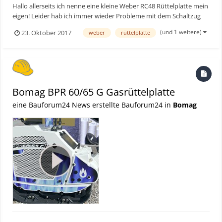
Hallo allerseits ich nenne eine kleine Weber RC48 Rüttelplatte mein
eigen! Leider hab ich immer wieder Probleme mit dem Schaltzug
zum Vor und Rückwärts fahren! Dieser ist mir nun schon 2 mal
(und 1 weitere)
23. Oktober 2017
weber
rüttelplatte
direkt vom Übergang vom Bowdenzug auf das aufgepresste
Gewinde abgebrochen! Dieses Zug-u...
Bomag BPR 60/65 G Gasrüttelplatte
eine Bauforum24 News erstellte Bauforum24 in
Bomag