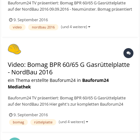
Bauforum24 TV präsentiert: Bomag BPR 60/65 G Gasrüttelplatte
auf der NordBau 2016 09.09.2016 - Neumünster. Bomag präsentiert
auf der NordBau 2016 die neue reversierbare Rüttelplatte BPR
9. September 2016
60/65 G als Konzeptstudie. Die mit Gas angebtriebene Platte wird
(und 4 weitere)
video
nordbau 2016
bisher noch nicht in Serie produzi...
Video: Bomag BPR 60/65 G Gasrüttelplatte
- NordBau 2016
ein Thema erstellte Bauforum24 in
Bauforum24
Mediathek
Bauforum24 TV präsentiert: Bomag BPR 60/65 G Gasrüttelplatte
auf der NordBau 2016 Hier geht's zur kompletten Bauforum24
News
9. September 2016
(und 4 weitere)
bomag
rüttelplatte