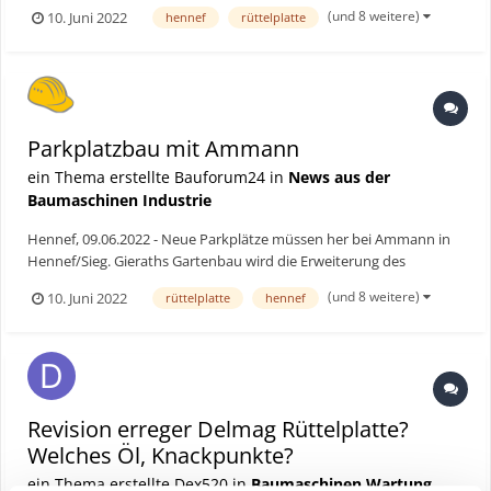
Parkareals umsetzen – mit den entsprechenden Verdichtern von
(und 8 weitere)
10. Juni 2022
hennef
rüttelplatte
Ammann. Was denn sonst? Es würde ja auch niemand Eulen nach
Athen tragen oder – um am Ort zu bleiben – Wasser in die Sie...
Parkplatzbau mit Ammann
ein Thema erstellte Bauforum24 in
News aus der
Baumaschinen Industrie
Hennef, 09.06.2022 - Neue Parkplätze müssen her bei Ammann in
Hennef/Sieg. Gieraths Gartenbau wird die Erweiterung des
Parkareals umsetzen – mit den entsprechenden Verdichtern von
(und 8 weitere)
10. Juni 2022
rüttelplatte
hennef
Ammann. Was denn sonst? Es würde ja auch niemand Eulen nach
Athen tragen oder – um am Ort zu bleiben – Wasser in die Sie...
Revision erreger Delmag Rüttelplatte?
Welches Öl, Knackpunkte?
ein Thema erstellte Dex520 in
Baumaschinen Wartung,