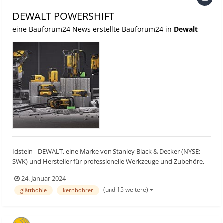
DEWALT POWERSHIFT
eine Bauforum24 News erstellte Bauforum24 in
Dewalt
Idstein - DEWALT, eine Marke von Stanley Black & Decker (NYSE:
SWK) und Hersteller für professionelle Werkzeuge und Zubehöre,
hat die Einführung von DEWALT POWERSHIFT™ bekannt gegeben.
24. Januar 2024
Mit dem kabellosen POWERSHIFT™ Sortiment – bestehend aus
(und 15 weitere)
glättbohle
kernbohrer
Rüttelplatte, Stampfer, Rucksack-Flaschenrüttler, Powerpac...