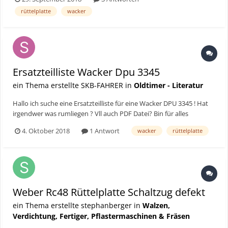
könnte das Problem sein?? Habe das Öl im " Handgriff" schon
rüttelplatte
wacker
nachgefüllt , bin ca 0,5 mm unter dem ang...
Ersatzteilliste Wacker Dpu 3345
ein Thema erstellte SKB-FAHRER in
Oldtimer - Literatur
Hallo ich suche eine Ersatzteilliste für eine Wacker DPU 3345 ! Hat
irgendwer was rumliegen ? Vll auch PDF Datei? Bin für alles
Dankbar !
4. Oktober 2018
1 Antwort
wacker
rüttelplatte
Weber Rc48 Rüttelplatte Schaltzug defekt
ein Thema erstellte stephanberger in
Walzen,
Verdichtung, Fertiger, Pflastermaschinen & Fräsen