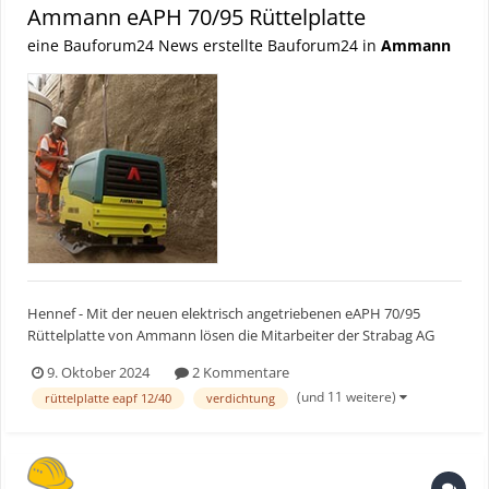
Ammann eAPH 70/95 Rüttelplatte
eine Bauforum24 News erstellte Bauforum24 in
Ammann
Hennef - Mit der neuen elektrisch angetriebenen eAPH 70/95
Rüttelplatte von Ammann lösen die Mitarbeiter der Strabag AG
eine große Herausforderung: abgasfrei und effizient in einem acht
9. Oktober 2024
2 Kommentare
Meter tiefen Graben verdichten. Bauforum24 Artikel (07.06.2024):
(und 11 weitere)
rüttelplatte eapf 12/40
verdichtung
Zero Emission: Ammann eARX 26-2 Di...