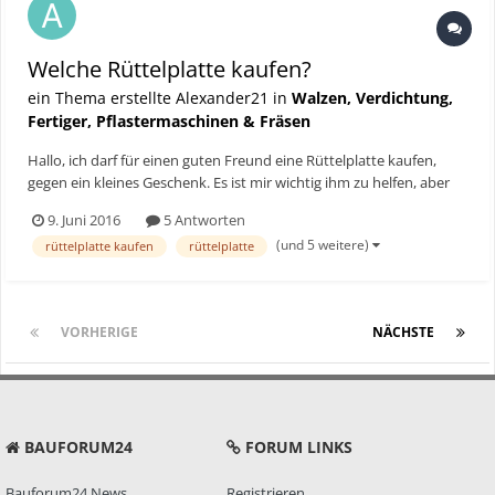
Welche Rüttelplatte kaufen?
ein Thema erstellte Alexander21 in
Walzen, Verdichtung,
Fertiger, Pflastermaschinen & Fräsen
Hallo, ich darf für einen guten Freund eine Rüttelplatte kaufen,
gegen ein kleines Geschenk. Es ist mir wichtig ihm zu helfen, aber
ich habe bis jetzt sehr wenig Erfahrung mit Rüttelplatten. Daher
9. Juni 2016
5 Antworten
meine Bitte an euch: Könntet ihr mir ein paar Tipps geben, zu Wie
(und 5 weitere)
rüttelplatte kaufen
rüttelplatte
leistungsstark und schwer...
VORHERIGE
Seite 1 von 2
NÄCHSTE
BAUFORUM24
FORUM LINKS
Bauforum24 News
Registrieren