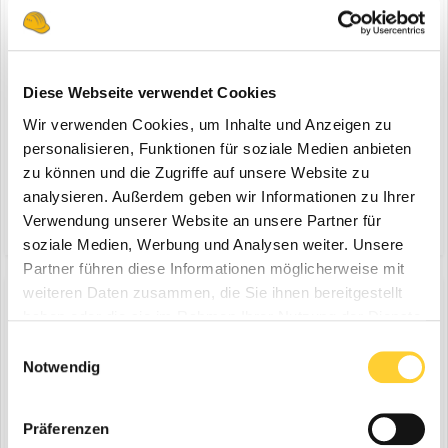
Reparatur & Diagnose
Hallo zusammen, ich richte mir gerade eine Rütteplatte her. Es ist
eine alte reversierbare Delmag mit Farymann Diesel (Siehe Bild1).
Motor läuft, die rüttelt auch, aber man hört schon, dass die Lager
Diese Webseite verwendet Cookies
im Erreger extrem laut sind. Jetzt möchte ich eine Revision machen.
Wir verwenden Cookies, um Inhalte und Anzeigen zu
Schon als ich den rechten D...
personalisieren, Funktionen für soziale Medien anbieten
zu können und die Zugriffe auf unsere Website zu
analysieren. Außerdem geben wir Informationen zu Ihrer
19. Juni 2016
6 Antworten
Verwendung unserer Website an unsere Partner für
(und 2 weitere)
rüttelplatte
erreger
soziale Medien, Werbung und Analysen weiter. Unsere
Partner führen diese Informationen möglicherweise mit
weiteren Daten zusammen, die Sie ihnen bereitgestellt
haben oder die sie im Rahmen Ihrer Nutzung der Dienste
Anbauverdichter an Radlader
gesammelt haben.
Einwilligungsauswahl
Notwendig
ein Thema erstellte Murdock in
Walzen, Verdichtung,
Fertiger, Pflastermaschinen & Fräsen
Hallo zusammen, wir sind im Tiefbau, Erdbau tätig und sind im
Präferenzen
Begriff uns einen Walzenzug um die 8-10to anzuschaffen. Nun kam