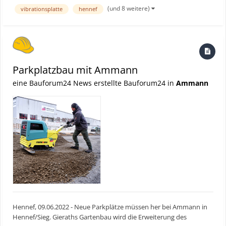
Compactor) gewinnt unter allen Einreichungen den zweiten Platz.
(und 8 weitere)
vibrationsplatte
hennef
Bauforum24 TV Video (05.11.2022): Rundgang über größte M...
Parkplatzbau mit Ammann
eine Bauforum24 News erstellte Bauforum24 in
Ammann
Hennef, 09.06.2022 - Neue Parkplätze müssen her bei Ammann in
Hennef/Sieg. Gieraths Gartenbau wird die Erweiterung des