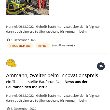
Hennef, 06.12.2022 - Gehofft hatte man zwar, aber der Erfolg war
dann doch eine große Überraschung für Ammann beim
diesjährigen Innovationspreis der bauma: Die eAPX 68/95 (3D
6. Dezember 2022
Compactor) gewinnt unter allen Einreichungen den zweiten Platz.
(und 8 weitere)
vibrationsplatte
hennef
Bauforum24 TV Video (05.11.2022): Rundgang über größte M...
Ammann, zweiter beim Innovationspreis
ein Thema erstellte Bauforum24 in
News aus der
Baumaschinen Industrie
Hennef, 06.12.2022 - Gehofft hatte man zwar, aber der Erfolg war
dann doch eine große Überraschung für Ammann beim
diesjährigen Innovationspreis der bauma: Die eAPX 68/95 (3D
6. Dezember 2022