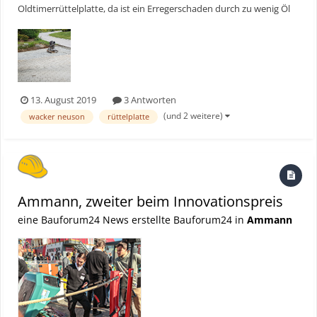
Oldtimerrüttelplatte, da ist ein Erregerschaden durch zu wenig Öl
entstanden. Hab mir jetzt die gleiche nochmal gekauft und möchte
hier das Öl vom Erreger kontrollieren bzw. Wechseln. Das Getriebe
hat eine schraube zum auffüllen. L...
13. August 2019
3 Antworten
(und 2 weitere)
wacker neuson
rüttelplatte
Ammann, zweiter beim Innovationspreis
eine Bauforum24 News erstellte Bauforum24 in
Ammann