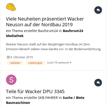
Viele Neuheiten präsentiert Wacker
Neuson auf der Nordbau 2019
ein Thema erstellte Bauforum24 in
Bauforum24
Mediathek
Wacker Neuson stellt auf der diesjährigen Nordbau im Zero
Emission Bereich sieben neue Geräte vor. In der Bodenverdichtung
gibt es den Stampfer AS 30e, AS 50e,den AS60e und die
9. Oktober 2019
Rüttelplatten AP1840e, AP1850e und den AP1860e. Im Bereich
(und 10 weitere)
radlader
raddumper
Betontechnik stellt Wacker Neuson erstmalig den kabellosen
ACBe...
Teile für Wacker DPU 3345
ein Thema erstellte SKB-FAHRER in
Suche / Biete
Baumaschinen