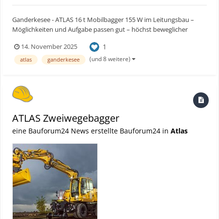
Ganderkesee - ATLAS 16 t Mobilbagger 155 W im Leitungsbau –
Möglichkeiten und Aufgabe passen gut – höchst beweglicher
Mobilbagger für den Leitungsbau – präzise auf den Zentimeter
1
14. November 2025
arbeiten – standfest und freundlich fürs Umfeld Bauforum24
Artikel (01.08.2025): ATLAS Mobilbagger 175 Wsr St...
(und 8 weitere)
atlas
ganderkesee
ATLAS Zweiwegebagger
eine Bauforum24 News erstellte Bauforum24 in
Atlas