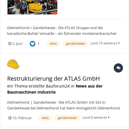
Delmenhorst / Ganderkesee - Die ATLAS Gruppe und die
kanadische Buhler Versatile – ein führender nordamerikanischer
Hersteller von Landmaschinen mit Produktionsstandort in
(und 10 weitere)
1
3. Juni
atlas
ganderkesee
Winnipeg, Manitoba – haben eine wirtschaftliche Einigung über die
wesentlichen Eckpunkte für den Erwerb sämtlicher
Vermögenswer...
Restrukturierung der ATLAS GmbH
ein Thema erstellte Bauforum24 in
News aus der
Baumaschinen Industrie
Delmenhorst | Ganderkesee - Die ATLAS GmbH mit Sitz in
Ganderkesee bei Delmenhorst hat beim Amtsgericht Delmenhorst
einen Antrag auf Sanierung in Eigenverwaltung gestellt. Das
(und 6 weitere)
10. Februar
atlas
ganderkesee
Insolvenzgericht hat mit Beschluss vom 6. Februar 2026 die
vorläufige Eigenverwaltung angeordnet. Der Geschäftsbetrieb der