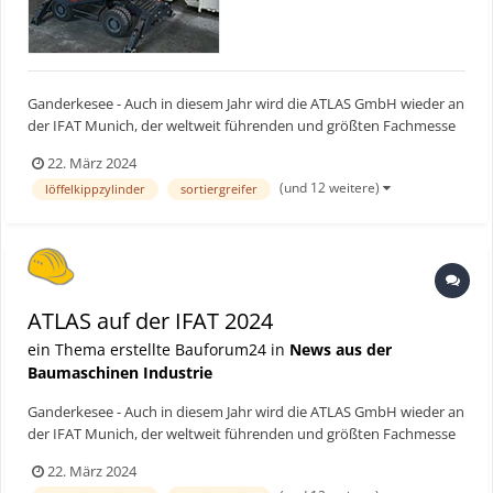
Ganderkesee - Auch in diesem Jahr wird die ATLAS GmbH wieder an
der IFAT Munich, der weltweit führenden und größten Fachmesse
der Umwelttechnologiebranche, teilnehmen. Alle zwei Jahre
22. März 2024
präsentiert die Weltleitmesse Lösungen für die Bereiche Wasser-,
(und 12 weitere)
löffelkippzylinder
sortiergreifer
Abwasser-, Abfall- und Rohstoffwirtschaft sowie Str...
ATLAS auf der IFAT 2024
ein Thema erstellte Bauforum24 in
News aus der
Baumaschinen Industrie
Ganderkesee - Auch in diesem Jahr wird die ATLAS GmbH wieder an
der IFAT Munich, der weltweit führenden und größten Fachmesse
der Umwelttechnologiebranche, teilnehmen. Alle zwei Jahre
22. März 2024
präsentiert die Weltleitmesse Lösungen für die Bereiche Wasser-,