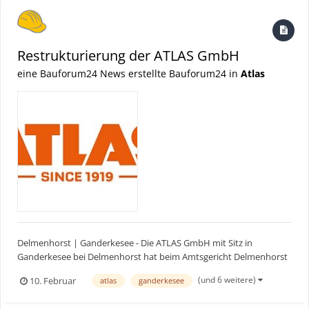
A...
Restrukturierung der ATLAS GmbH
eine Bauforum24 News erstellte Bauforum24 in
Atlas
Delmenhorst | Ganderkesee - Die ATLAS GmbH mit Sitz in
Ganderkesee bei Delmenhorst hat beim Amtsgericht Delmenhorst
einen Antrag auf Sanierung in Eigenverwaltung gestellt. Das
(und 6 weitere)
10. Februar
atlas
ganderkesee
Insolvenzgericht hat mit Beschluss vom 6. Februar 2026 die
vorläufige Eigenverwaltung angeordnet. Der Geschäftsbetrieb der