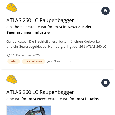
A...
ATLAS 260 LC Raupenbagger
ein Thema erstellte Bauforum24 in
News aus der
Baumaschinen Industrie
Ganderkesee - Die Erschließungsarbeiten für einen Kreisverkehr
und ein Gewerbegebiet bei Hamburg bringt der 26-t ATLAS 260 LC
Raupenbagger flott voran – grundsolide Maschine hat durch
11. Dezember 2025
Schwenkmotor Möglichkeiten gewonnen. Bauforum24 Artikel
(und 9 weitere)
atlas
ganderkesee
(14.11.2025): ATLAS Mobilbagger 155 W Der 26-t...
ATLAS 260 LC Raupenbagger
eine Bauforum24 News erstellte Bauforum24 in
Atlas