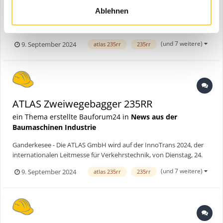
Ablehnen
Ganderkesee - Die ATLAS GmbH wird auf der InnoTrans 2024, der
internationalen Leitmesse für Verkehrstechnik, von Dienstag, 24.
bis Freitag, 27. September in Berlin vertreten sein. Die InnoTrans,
(und 7 weitere)
9. September 2024
atlas 235rr
235rr
die alle zwei Jahre stattfindet, erstreckt sich über alle 42 Hallen des
Berliner Messegeländes und umfass...
ATLAS Zweiwegebagger 235RR
ein Thema erstellte Bauforum24 in
News aus der
Baumaschinen Industrie
Ganderkesee - Die ATLAS GmbH wird auf der InnoTrans 2024, der
internationalen Leitmesse für Verkehrstechnik, von Dienstag, 24.
bis Freitag, 27. September in Berlin vertreten sein. Die InnoTrans,
(und 7 weitere)
9. September 2024
atlas 235rr
235rr
die alle zwei Jahre stattfindet, erstreckt sich über alle 42 Hallen des
Berliner Messegeländes und umfass...