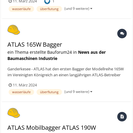
1
11. März 2024
haben den neuen ATLAS Bagger am 26. Januar 2024
entgegengenommen. Bauforum24 Artikel (13.02.2024): 57 t-U...
(und 9 weitere)
wasserläufe
überflutung
ATLAS 165W Bagger
ein Thema erstellte Bauforum24 in
News aus der
Baumaschinen Industrie
Ganderkesee - ATLAS hat den ersten Bagger der Modellreihe 165W
im Vereinigten Königreich an einen langjährigen ATLAS-Betreiber
im Landentwässerungssektor ausgeliefert. Sutton and Mepal IDB
11. März 2024
haben den neuen ATLAS Bagger am 26. Januar 2024
(und 9 weitere)
wasserläufe
überflutung
entgegengenommen. Bauforum24 Artikel (13.02.2024): 57 t-U...
ATLAS Mobilbagger ATLAS 190W