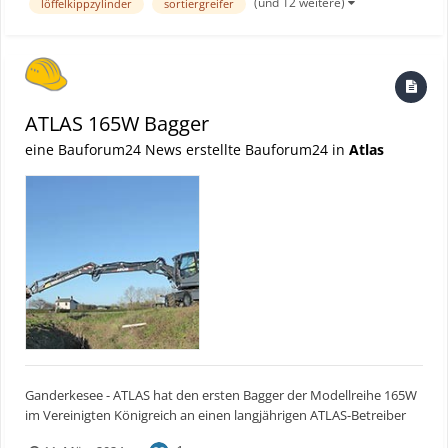
(und 12 weitere)
löffelkippzylinder
sortiergreifer
Abwasser-, Abfall- und Rohstoffwirtschaft sowie Str...
ATLAS 165W Bagger
eine Bauforum24 News erstellte Bauforum24 in
Atlas
Ganderkesee - ATLAS hat den ersten Bagger der Modellreihe 165W
im Vereinigten Königreich an einen langjährigen ATLAS-Betreiber
im Landentwässerungssektor ausgeliefert. Sutton and Mepal IDB