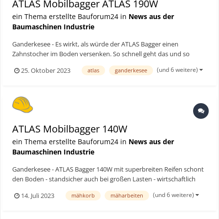
ATLAS Mobilbagger ATLAS 190W
ein Thema erstellte Bauforum24 in
News aus der
Baumaschinen Industrie
Ganderkesee - Es wirkt, als würde der ATLAS Bagger einen
Zahnstocher im Boden versenken. So schnell geht das und so
einfach sieht es aus, wenn er einen 10 m langen Anbindepfahl für
(und 6 weitere)
25. Oktober 2023
atlas
ganderkesee
eine Stegsanierung in die Wakenitz rüttelt. Die Wakenitz ist ein
rechter Nebenfluss der Trave im Südosten Schleswig-Hol...
ATLAS Mobilbagger 140W
ein Thema erstellte Bauforum24 in
News aus der
Baumaschinen Industrie
Ganderkesee - ATLAS Bagger 140W mit superbreiten Reifen schont
den Boden - standsicher auch bei großen Lasten - wirtschaftlich
durch geringen Verbrauch und Vielfalt bei Einsätzen –
(und 6 weitere)
14. Juli 2023
mähkorb
mäharbeiten
Rundumsicht wie auf einem Leuchtturm. Bauforum24 Artikel
(03.05.2023): ATLAS Mobilbagger 175 WSR Die extrem...