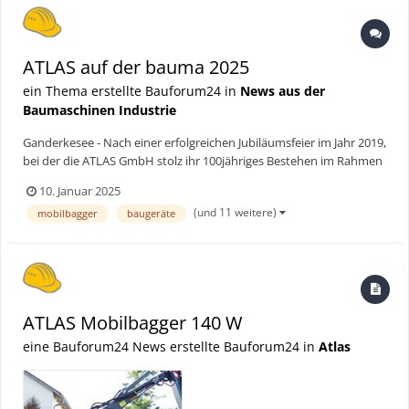
ATLAS auf der bauma 2025
ein Thema erstellte Bauforum24 in
News aus der
Baumaschinen Industrie
Ganderkesee - Nach einer erfolgreichen Jubiläumsfeier im Jahr 2019,
bei der die ATLAS GmbH stolz ihr 100jähriges Bestehen im Rahmen
der bauma gefeiert hat, wird sie auch in diesem Jahr wieder an der
10. Januar 2025
weltweit führenden Fachmesse für Bau- und Baumaschinen
(und 11 weitere)
mobilbagger
baugeräte
teilnehmen. Die 34. bauma, die als bedeutender...
ATLAS Mobilbagger 140 W
eine Bauforum24 News erstellte Bauforum24 in
Atlas