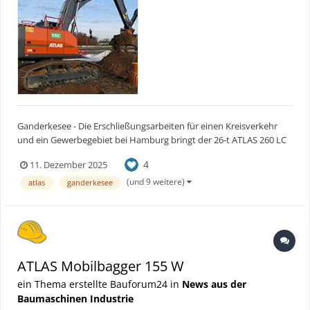
Ganderkesee - Die Erschließungsarbeiten für einen Kreisverkehr
und ein Gewerbegebiet bei Hamburg bringt der 26-t ATLAS 260 LC
Raupenbagger flott voran – grundsolide Maschine hat durch
4
11. Dezember 2025
Schwenkmotor Möglichkeiten gewonnen. Bauforum24 Artikel
(14.11.2025): ATLAS Mobilbagger 155 W Der 26-t...
(und 9 weitere)
atlas
ganderkesee
ATLAS Mobilbagger 155 W
ein Thema erstellte Bauforum24 in
News aus der
Baumaschinen Industrie