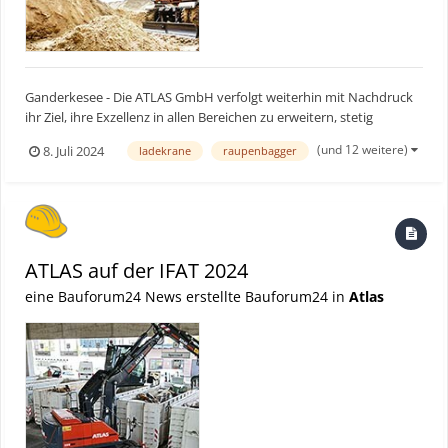
Ganderkesee - Die ATLAS GmbH verfolgt weiterhin mit Nachdruck
ihr Ziel, ihre Exzellenz in allen Bereichen zu erweitern, stetig
weiterzuentwickeln und damit ATLAS als starken Hersteller in der
(und 12 weitere)
8. Juli 2024
ladekrane
raupenbagger
Branche bestmöglich zu positionieren. Im Dezember 2023 hatte
ATLAS bereits den Grundstein für zukünftige Ges...
ATLAS auf der IFAT 2024
eine Bauforum24 News erstellte Bauforum24 in
Atlas