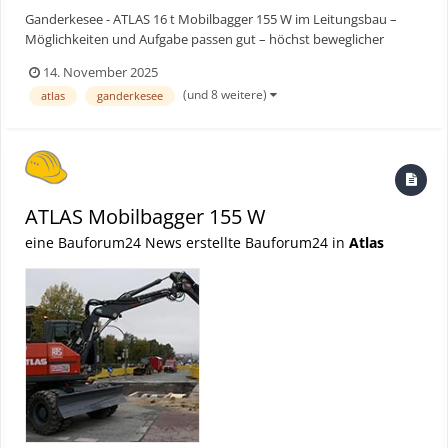
Ganderkesee - ATLAS 16 t Mobilbagger 155 W im Leitungsbau –
Möglichkeiten und Aufgabe passen gut – höchst beweglicher
Mobilbagger für den Leitungsbau – präzise auf den Zentimeter
14. November 2025
arbeiten – standfest und freundlich fürs Umfeld Bauforum24
(und 8 weitere)
atlas
ganderkesee
Artikel (01.08.2025): ATLAS Mobilbagger 175 Wsr St...
ATLAS Mobilbagger 155 W
eine Bauforum24 News erstellte Bauforum24 in
Atlas