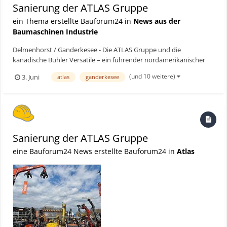
Sanierung der ATLAS Gruppe
ein Thema erstellte Bauforum24 in
News aus der
Baumaschinen Industrie
Delmenhorst / Ganderkesee - Die ATLAS Gruppe und die
kanadische Buhler Versatile – ein führender nordamerikanischer
Hersteller von Landmaschinen mit Produktionsstandort in
(und 10 weitere)
3. Juni
atlas
ganderkesee
Winnipeg, Manitoba – haben eine wirtschaftliche Einigung über die
wesentlichen Eckpunkte für den Erwerb sämtlicher
Vermögenswer...
Sanierung der ATLAS Gruppe
eine Bauforum24 News erstellte Bauforum24 in
Atlas