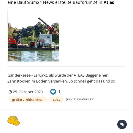
eine Bauforum24 News erstellte Bauforum24 in
Atlas
Ganderkesee - Es wirkt, als würde der ATLAS Bagger einen
Zahnstocher im Boden versenken. So schnell geht das und so
einfach sieht es aus, wenn er einen 10 m langen Anbindepfahl für
1
25. Oktober 2023
eine Stegsanierung in die Wakenitz rüttelt. Die Wakenitz ist ein
rechter Nebenfluss der Trave im Südosten Schleswig-Hol...
(und 6 weitere)
greiferdrehfunktion
atlas