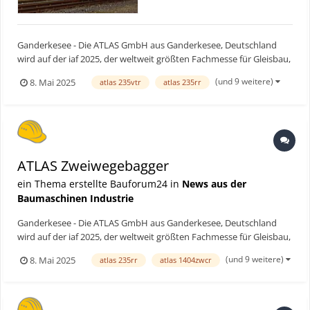
Ganderkesee - Die ATLAS GmbH aus Ganderkesee, Deutschland
wird auf der iaf 2025, der weltweit größten Fachmesse für Gleisbau,
vom 20. – 22. Mai in Münster vertreten sein und ihre
(und 9 weitere)
8. Mai 2025
atlas 235vtr
atlas 235rr
leistungsstarken Zweiwegbagger präsentieren. Die alle vier Jahre
stattfindende Messe ist der zentrale Treffpunkt der inte...
ATLAS Zweiwegebagger
ein Thema erstellte Bauforum24 in
News aus der
Baumaschinen Industrie
Ganderkesee - Die ATLAS GmbH aus Ganderkesee, Deutschland
wird auf der iaf 2025, der weltweit größten Fachmesse für Gleisbau,
vom 20. – 22. Mai in Münster vertreten sein und ihre
(und 9 weitere)
8. Mai 2025
atlas 235rr
atlas 1404zwcr
leistungsstarken Zweiwegbagger präsentieren. Die alle vier Jahre
stattfindende Messe ist der zentrale Treffpunkt der inte...