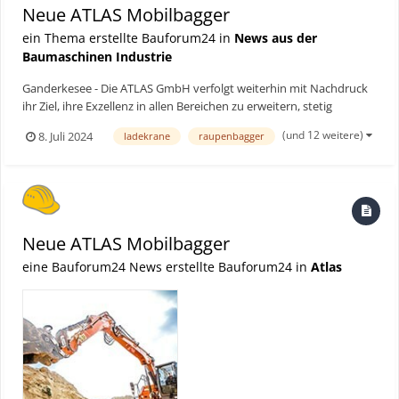
Neue ATLAS Mobilbagger
ein Thema erstellte Bauforum24 in
News aus der
Baumaschinen Industrie
Ganderkesee - Die ATLAS GmbH verfolgt weiterhin mit Nachdruck
ihr Ziel, ihre Exzellenz in allen Bereichen zu erweitern, stetig
weiterzuentwickeln und damit ATLAS als starken Hersteller in der
(und 12 weitere)
8. Juli 2024
ladekrane
raupenbagger
Branche bestmöglich zu positionieren. Im Dezember 2023 hatte
ATLAS bereits den Grundstein für zukünftige Ges...
Neue ATLAS Mobilbagger
eine Bauforum24 News erstellte Bauforum24 in
Atlas