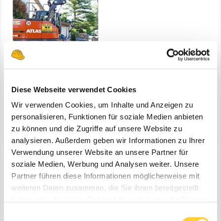
Ganderkesee - Der 16-Tonnen ATLAS Bagger zeigt was mit präziser
Diese Webseite verwendet Cookies
Hydraulik und Mechanik möglich ist – Sowohl genauer Zugriff als
Wir verwenden Cookies, um Inhalte und Anzeigen zu
auch exakte getimte Haltekraft bieten beste Arbeitsmöglichkeiten -
2
29. Oktober 2024
Seit 50 Jahren ATLAS im Einsatz Bauforum24 Artikel (09.09.2024):
personalisieren, Funktionen für soziale Medien anbieten
ATLAS Zweiwegebagger 235RR...
(und 7 weitere)
leitungsbau
willi bauer
zu können und die Zugriffe auf unsere Website zu
analysieren. Außerdem geben wir Informationen zu Ihrer
Verwendung unserer Website an unsere Partner für
soziale Medien, Werbung und Analysen weiter. Unsere
Partner führen diese Informationen möglicherweise mit
ATLAS Mobilbagger 140 W
weiteren Daten zusammen, die Sie ihnen bereitgestellt
ein Thema erstellte Bauforum24 in
News aus der
haben oder die sie im Rahmen Ihrer Nutzung der Dienste
Baumaschinen Industrie
gesammelt haben.
Einwilligungsauswahl