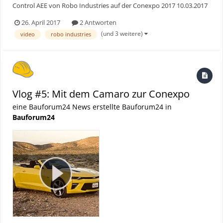
Control AEE von Robo Industries auf der Conexpo 2017 10.03.2017
- Las Vegas (USA). Jede Baumaschine kann zu einer autonomen
26. April 2017
2 Antworten
Maschine umgerüstet werden. Das bietet Robo Industries und
(und 3 weitere)
video
robo industries
zeigt auf der Conexpo 2017 seine "Autonomo...
Vlog #5: Mit dem Camaro zur Conexpo
eine Bauforum24 News erstellte Bauforum24 in
Bauforum24