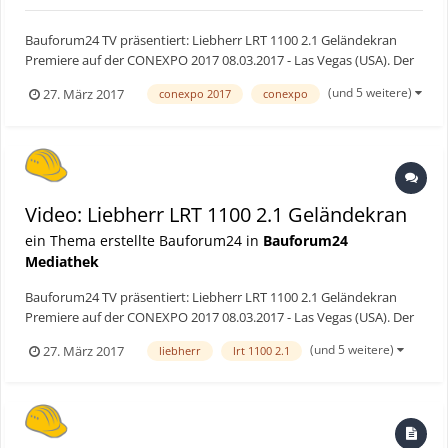
Bauforum24 TV präsentiert: Liebherr LRT 1100 2.1 Geländekran
Premiere auf der CONEXPO 2017 08.03.2017 - Las Vegas (USA). Der
neue 100-Tonner LRT 1100-2.1 bietet einen 50 Meter langen
(und 5 weitere)
27. März 2017
conexpo 2017
conexpo
Teleskopausleger mit einem "Telematik“- Teleskopiersystem, bei
dem die einzelnen Teleskopteile mit nur...
Video: Liebherr LRT 1100 2.1 Geländekran
ein Thema erstellte Bauforum24 in
Bauforum24
Mediathek
Bauforum24 TV präsentiert: Liebherr LRT 1100 2.1 Geländekran
Premiere auf der CONEXPO 2017 08.03.2017 - Las Vegas (USA). Der
neue 100-Tonner LRT 1100-2.1 bietet einen 50 Meter langen
(und 5 weitere)
27. März 2017
liebherr
lrt 1100 2.1
Teleskopausleger mit einem "Telematik“- Teleskopiersystem, bei
dem die einzelnen Teleskopteile mit nur...