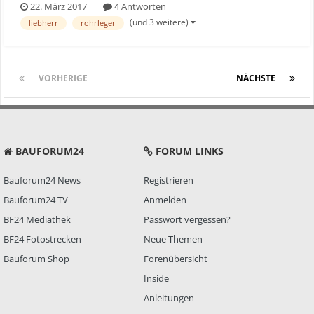
22. März 2017
4 Antworten
bei der Conexpo 2017 den neuen Rohrleger RL56 angeschaut.
(und 3 weitere)
liebherr
rohrleger
Johannes Mayr von Liebherr erklärt die Eigen...
VORHERIGE
Seite 1 von 3
NÄCHSTE
BAUFORUM24
FORUM LINKS
Bauforum24 News
Registrieren
Bauforum24 TV
Anmelden
BF24 Mediathek
Passwort vergessen?
BF24 Fotostrecken
Neue Themen
Bauforum Shop
Forenübersicht
Inside
Anleitungen