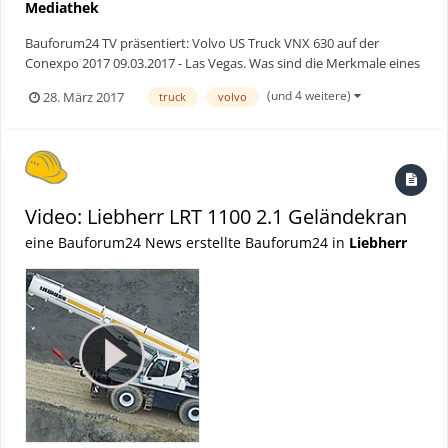
Mediathek
Bauforum24 TV präsentiert: Volvo US Truck VNX 630 auf der
Conexpo 2017 09.03.2017 - Las Vegas. Was sind die Merkmale eines
US-Trucks? Der Schwerlast-Lkw VNX 630 von Volvo hat die
(und 4 weitere)
28. März 2017
truck
volvo
typischen Eigenschaften eines amerikanischen Trucks. Nur eine
Sache fehlt. Bauforum24 TV Youtube Kana...
Video: Liebherr LRT 1100 2.1 Geländekran
eine Bauforum24 News erstellte Bauforum24 in
Liebherr