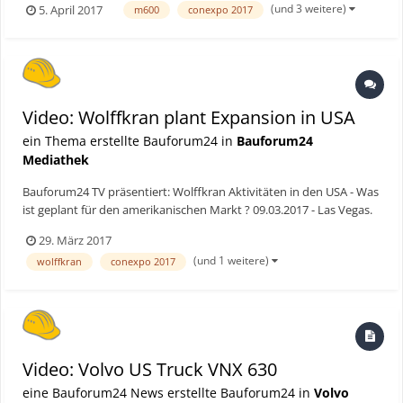
(und 3 weitere)
5. April 2017
m600
conexpo 2017
Vegas war André sehr angetan von der brandneuen Piper M600.
Problem: Die Kollegen von Piper...
Video: Wolffkran plant Expansion in USA
ein Thema erstellte Bauforum24 in
Bauforum24
Mediathek
Bauforum24 TV präsentiert: Wolffkran Aktivitäten in den USA - Was
ist geplant für den amerikanischen Markt ? 09.03.2017 - Las Vegas.
Wolffkran ist seit 2014 auf dem US-Markt aktiv. Wie die letzten drei
29. März 2017
Jahre gelaufen sind und was Wolffkran für die Zukunft plant, hat
(und 1 weitere)
wolffkran
conexpo 2017
uns Duncan Salt, C...
Video: Volvo US Truck VNX 630
eine Bauforum24 News erstellte Bauforum24 in
Volvo