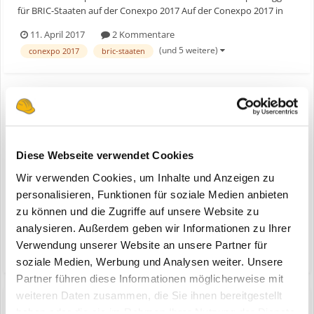
für BRIC-Staaten auf der Conexpo 2017 Auf der Conexpo 2017 in
Las Vegas zeigt Liebherr seine Bagger, welche speziell für die BRIC
11. April 2017
2 Kommentare
Staaten Brasilien, Russland, Indien und China, mit niedrigen
(und 5 weitere)
conexpo 2017
bric-staaten
Abgasnormen entwickelt wurden....
Video: Liebherr R 920 & R 924 aus China
ein Thema erstellte Bauforum24 in
Bauforum24
Diese Webseite verwendet Cookies
Mediathek
Wir verwenden Cookies, um Inhalte und Anzeigen zu
Bauforum24 TV präsentiert: Liebherr R 920 & R 924 Raupenbagger
personalisieren, Funktionen für soziale Medien anbieten
für BRIC-Staaten auf der Conexpo 2017 Auf der Conexpo 2017 in
zu können und die Zugriffe auf unsere Website zu
Las Vegas zeigt Liebherr seine Bagger, welche speziell für die BRIC
analysieren. Außerdem geben wir Informationen zu Ihrer
1
11. April 2017
2 Antworten
Staaten Brasilien, Russland, Indien und China, mit niedrigen
Verwendung unserer Website an unsere Partner für
Abgasnormen entwickelt wurden....
(und 5 weitere)
liebherr
bagger
soziale Medien, Werbung und Analysen weiter. Unsere
Partner führen diese Informationen möglicherweise mit
weiteren Daten zusammen, die Sie ihnen bereitgestellt
haben oder die sie im Rahmen Ihrer Nutzung der Dienste