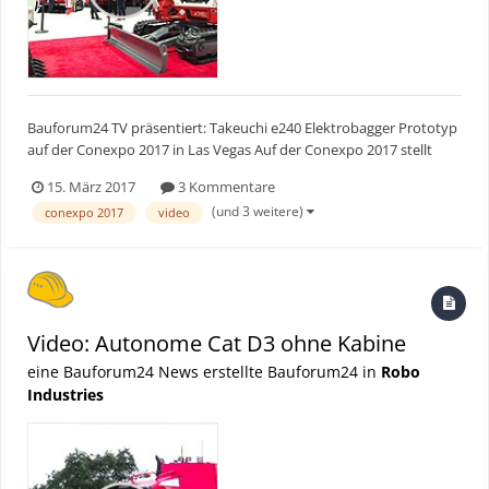
Bauforum24 TV präsentiert: Takeuchi e240 Elektrobagger Prototyp
auf der Conexpo 2017 in Las Vegas Auf der Conexpo 2017 stellt
Takeuchi seinen neusten Prototyp vor. Der Takeuchi e240 ist ein
15. März 2017
3 Kommentare
nahezu geräuschloser Elektrobagger mit einer Akkulaufzeit von bis
(und 3 weitere)
conexpo 2017
video
zu 9 Stunden. Wie ist eure Me...
Video: Autonome Cat D3 ohne Kabine
eine Bauforum24 News erstellte Bauforum24 in
Robo
Industries