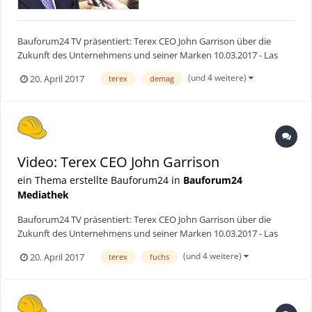
Bauforum24 TV präsentiert: Terex CEO John Garrison über die
Zukunft des Unternehmens und seiner Marken 10.03.2017 - Las
Vegas (USA). Auf der Conexpo 2017 in Las Vegas sprachen wir mit
(und 4 weitere)
20. April 2017
terex
demag
Terex CEO John Garrison über die Zukunftspläne des
Unternehmens. Speziell die Entwicklung der deutsch...
Video: Terex CEO John Garrison
ein Thema erstellte Bauforum24 in
Bauforum24
Mediathek
Bauforum24 TV präsentiert: Terex CEO John Garrison über die
Zukunft des Unternehmens und seiner Marken 10.03.2017 - Las
Vegas (USA). Auf der Conexpo 2017 in Las Vegas sprachen mit
(und 4 weitere)
20. April 2017
terex
fuchs
Terex CEO John Garrison über die Zukunftspläne des
Unternehmens. Speziell die Entwicklung der deutschen S...