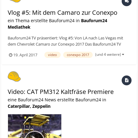
Vlog #5: Mit dem Camaro zur Conexpo
ein Thema erstellte Bauforum24 in
Bauforum24
Mediathek
Bauforum24 TV präsentiert: Vlog #5: Von LA nach Las Vegas mit
dem Chevrolet Camaro zur Conexpo 2017 Das Bauforum24 TV
Team in Las Vegas bei der Conexpo 2017. Der Weg führte uns über
(und 4 weitere)
19. April 2017
video
conexpo 2017
Los Angeles. Die Strecke nach Las Vegas bewältigten wir in einem
gelben Chevrolet Camaro. Wie geht das...
Video: CAT PM312 Kaltfräse Premiere
eine Bauforum24 News erstellte Bauforum24 in
Caterpillar, Zeppelin