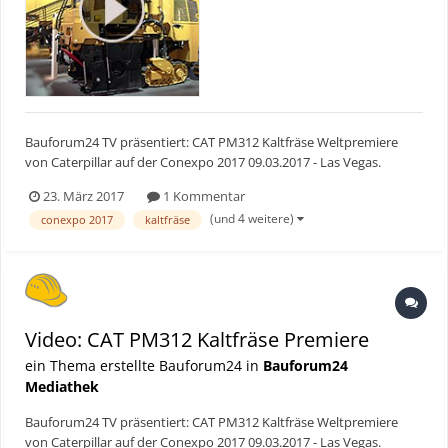
Bauforum24 TV präsentiert: CAT PM312 Kaltfräse Weltpremiere
von Caterpillar auf der Conexpo 2017 09.03.2017 - Las Vegas.
Caterpillar erweitert seine Produktreihe der Kaltfräsen. Auf der
23. März 2017
1 Kommentar
CONEXPO 2017 wurde die PM312 zum ersten Mal vorgestellt. Für
(und 4 weitere)
conexpo 2017
kaltfräse
das Interview können deutschen Unterti...
Video: CAT PM312 Kaltfräse Premiere
ein Thema erstellte Bauforum24 in
Bauforum24
Mediathek
Bauforum24 TV präsentiert: CAT PM312 Kaltfräse Weltpremiere
von Caterpillar auf der Conexpo 2017 09.03.2017 - Las Vegas.