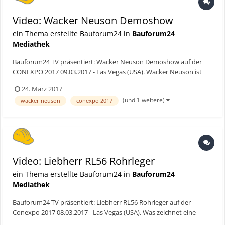
Video: Wacker Neuson Demoshow
ein Thema erstellte Bauforum24 in
Bauforum24
Mediathek
Bauforum24 TV präsentiert: Wacker Neuson Demoshow auf der
CONEXPO 2017 09.03.2017 - Las Vegas (USA). Wacker Neuson ist
seit 60 Jahren in den USA aktiv. Das wurde auf der CONEXPO 2017
24. März 2017
in Las Vegas gefeiert. Unter anderem mit einer Demoshow, auf
(und 1 weitere)
wacker neuson
conexpo 2017
welcher aktuelle Baumaschinen und Baugerä...
Video: Liebherr RL56 Rohrleger
ein Thema erstellte Bauforum24 in
Bauforum24
Mediathek
Bauforum24 TV präsentiert: Liebherr RL56 Rohrleger auf der
Conexpo 2017 08.03.2017 - Las Vegas (USA). Was zeichnet eine
Rohrlegemaschine aus? Wir haben uns auf dem Stand von Liebherr