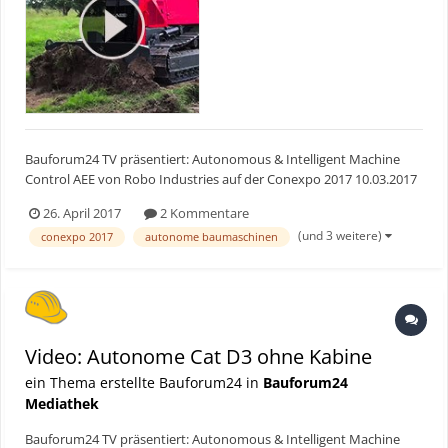
Bauforum24 TV präsentiert: Autonomous & Intelligent Machine
Control AEE von Robo Industries auf der Conexpo 2017 10.03.2017
- Las Vegas (USA). Jede Baumaschine kann zu einer autonomen
26. April 2017
2 Kommentare
Maschine umgerüstet werden. Das bietet Robo Industries und
(und 3 weitere)
conexpo 2017
autonome baumaschinen
zeigt auf der Conexpo 2017 seine "Autonomo...
Video: Autonome Cat D3 ohne Kabine
ein Thema erstellte Bauforum24 in
Bauforum24
Mediathek
Bauforum24 TV präsentiert: Autonomous & Intelligent Machine