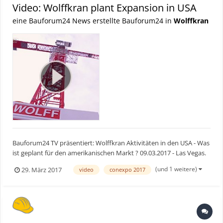
Video: Wolffkran plant Expansion in USA
eine Bauforum24 News erstellte Bauforum24 in
Wolffkran
Bauforum24 TV präsentiert: Wolffkran Aktivitäten in den USA - Was
ist geplant für den amerikanischen Markt ? 09.03.2017 - Las Vegas.
Wolffkran ist seit 2014 auf dem US-Markt aktiv. Wie die letzten drei
(und 1 weitere)
29. März 2017
video
conexpo 2017
Jahre gelaufen sind und was Wolffkran für die Zukunft plant, hat
uns Duncan Salt, C...