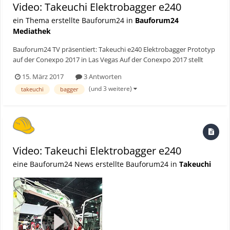
Video: Takeuchi Elektrobagger e240
ein Thema erstellte Bauforum24 in
Bauforum24
Mediathek
Bauforum24 TV präsentiert: Takeuchi e240 Elektrobagger Prototyp
auf der Conexpo 2017 in Las Vegas Auf der Conexpo 2017 stellt
Takeuchi seinen neusten Prototyp vor. Der Takeuchi e240 ist ein
15. März 2017
3 Antworten
nahezu geräuschloser Elektrobagger mit einer Akkulaufzeit von bis
(und 3 weitere)
takeuchi
bagger
zu 9 Stunden. Wie ist eure Me...
Video: Takeuchi Elektrobagger e240
eine Bauforum24 News erstellte Bauforum24 in
Takeuchi