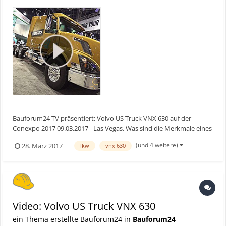
Bauforum24 TV präsentiert: Volvo US Truck VNX 630 auf der
Conexpo 2017 09.03.2017 - Las Vegas. Was sind die Merkmale eines
US-Trucks? Der Schwerlast-Lkw VNX 630 von Volvo hat die
(und 4 weitere)
28. März 2017
lkw
vnx 630
typischen Eigenschaften eines amerikanischen Trucks. Nur eine
Sache fehlt. Bauforum24 TV Youtube Kana...
Video: Volvo US Truck VNX 630
ein Thema erstellte Bauforum24 in
Bauforum24