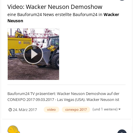
Video: Wacker Neuson Demoshow
eine Bauforum24 News erstellte Bauforum24 in
Wacker
Neuson
Bauforum24 TV präsentiert: Wacker Neuson Demoshow auf der
CONEXPO 2017 09.03.2017 - Las Vegas (USA). Wacker Neuson ist
seit 60 Jahren in den USA aktiv. Das wurde auf der CONEXPO 2017
(und 1 weitere)
24. März 2017
video
conexpo 2017
in Las Vegas gefeiert. Unter anderem mit einer Demoshow, auf
welcher aktuelle Baumaschinen und Baugerä...