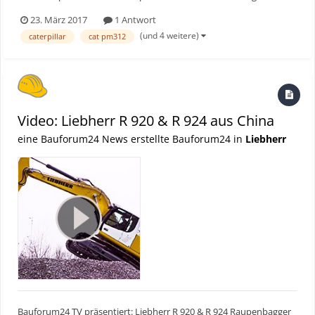
Caterpillar erweitert seine Produktreihe der Kaltfräsen. Auf der
23. März 2017
1 Antwort
CONEXPO 2017 wurde die PM312 zum ersten Mal vorgestellt. Für
(und 4 weitere)
caterpillar
cat pm312
das Interview können deutschen Unterti...
Video: Liebherr R 920 & R 924 aus China
eine Bauforum24 News erstellte Bauforum24 in
Liebherr
Bauforum24 TV präsentiert: Liebherr R 920 & R 924 Raupenbagger