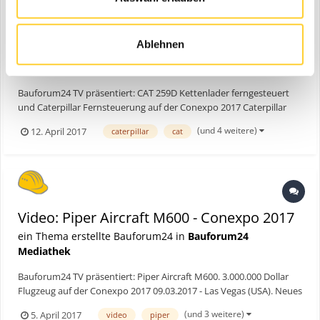
Video: Cat 259D ferngesteuert
Ablehnen
ein Thema erstellte Bauforum24 in
Bauforum24
Mediathek
Bauforum24 TV präsentiert: CAT 259D Kettenlader ferngesteuert
und Caterpillar Fernsteuerung auf der Conexpo 2017 Caterpillar
zeigt auf der Conexpo 2017 ferngesteuerte Baumaschinen. Dabei
(und 4 weitere)
12. April 2017
caterpillar
cat
gibt es zwei Varianten der Fernsteuerung. Zum einen wird die
Maschine auf Sicht gesteuert, zum and...
Video: Piper Aircraft M600 - Conexpo 2017
ein Thema erstellte Bauforum24 in
Bauforum24
Mediathek
Bauforum24 TV präsentiert: Piper Aircraft M600. 3.000.000 Dollar
Flugzeug auf der Conexpo 2017 09.03.2017 - Las Vegas (USA). Neues
Dienstflugzeug für die Bauforum24 Crew? Auf der Conexpo in Las
(und 3 weitere)
5. April 2017
video
piper
Vegas war André sehr angetan von der brandneuen Piper M600.