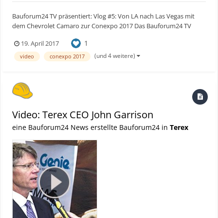
Bauforum24 TV präsentiert: Vlog #5: Von LA nach Las Vegas mit
dem Chevrolet Camaro zur Conexpo 2017 Das Bauforum24 TV
Team in Las Vegas bei der Conexpo 2017. Der Weg führte uns über
1
19. April 2017
Los Angeles. Die Strecke nach Las Vegas bewältigten wir in einem
gelben Chevrolet Camaro. Wie geht das...
(und 4 weitere)
video
conexpo 2017
Video: Terex CEO John Garrison
eine Bauforum24 News erstellte Bauforum24 in
Terex