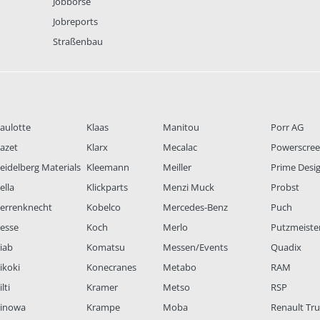
Jobbörse
Jobreports
Straßenbau
aulotte
Klaas
Manitou
Porr AG
azet
Klarx
Mecalac
Powerscre
eidelberg Materials
Kleemann
Meiller
Prime Desi
ella
Klickparts
Menzi Muck
Probst
errenknecht
Kobelco
Mercedes-Benz
Puch
esse
Koch
Merlo
Putzmeiste
iab
Komatsu
Messen/Events
Quadix
ikoki
Konecranes
Metabo
RAM
lti
Kramer
Metso
RSP
inowa
Krampe
Moba
Renault Tr