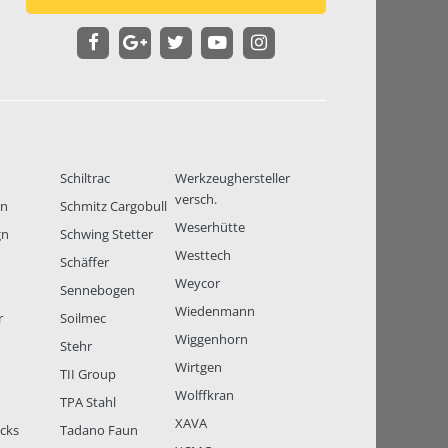
Schiltrac
Werkzeughersteller
versch.
en
Schmitz Cargobull
Weserhütte
gn
Schwing Stetter
Westtech
Schäffer
Weycor
Sennebogen
Wiedenmann
r
Soilmec
Wiggenhorn
Stehr
Wirtgen
TII Group
Wolffkran
TPA Stahl
XAVA
ucks
Tadano Faun