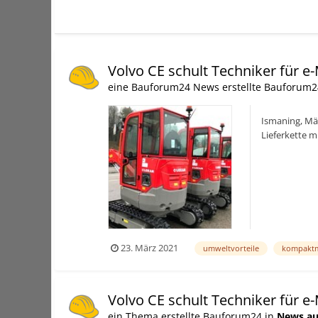
Volvo CE schult Techniker für 
eine Bauforum24 News erstellte Bauforum2
Ismaning, Mär
Lieferkette 
Volvo Constru
23. März 2021
umweltvorteile
kompaktm
Volvo CE schult Techniker für 
ein Thema erstellte Bauforum24 in
News au