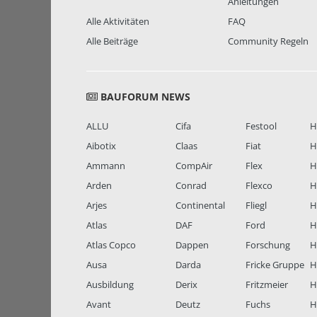
Anleitungen
Alle Aktivitäten
FAQ
Alle Beiträge
Community Regeln
BAUFORUM NEWS
ALLU
Cifa
Festool
H
Aibotix
Claas
Fiat
H
Ammann
CompAir
Flex
H
Arden
Conrad
Flexco
H
Arjes
Continental
Fliegl
H
Atlas
DAF
Ford
H
Atlas Copco
Dappen
Forschung
H
Ausa
Darda
Fricke Gruppe
H
Ausbildung
Derix
Fritzmeier
Hi
Avant
Deutz
Fuchs
H