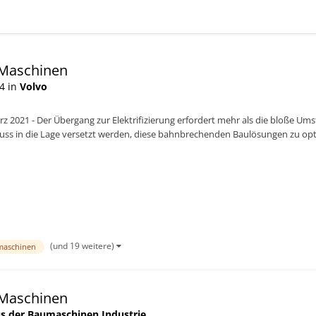
e-Maschinen
4 in
Volvo
z 2021 - Der Übergang zur Elektrifizierung erfordert mehr als die bloße Um
muss in die Lage versetzt werden, diese bahnbrechenden Baulösungen zu opt
ction Eq...
(und 19 weitere)
aschinen
e-Maschinen
s der Baumaschinen Industrie