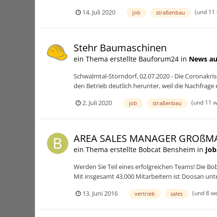
(und 11
14. Juli 2020
job
straßenbau
Stehr Baumaschinen
ein Thema erstellte Bauforum24 in
News au
Schwalmtal-Storndorf, 02.07.2020 - Die Coronakris
den Betrieb deutlich herunter, weil die Nachfrage
(und 11 w
2. Juli 2020
job
straßenbau
AREA SALES MANAGER GROßMA
ein Thema erstellte Bobcat Bensheim in
Job
Werden Sie Teil eines erfolgreichen Teams! Die B
Mit insgesamt 43.000 Mitarbeitern ist Doosan unte
(und 8 w
13. Juni 2016
vertrieb
sales