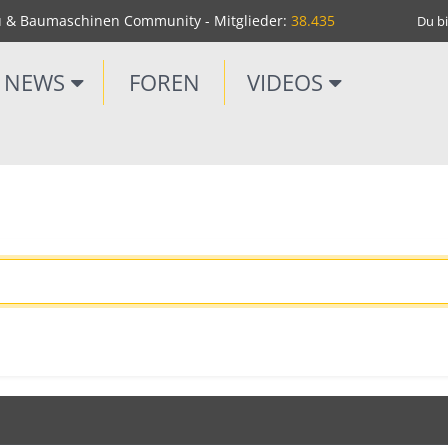
u & Baumaschinen Community - Mitglieder:
38.435
Du bi
NEWS
FOREN
VIDEOS