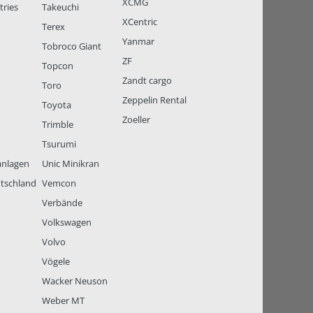
XCMG
tries
Takeuchi
XCentric
Terex
Yanmar
Tobroco Giant
ZF
Topcon
Zandt cargo
Toro
Zeppelin Rental
Toyota
Zoeller
Trimble
Tsurumi
anlagen
Unic Minikran
tschland
Vemcon
Verbände
Volkswagen
Volvo
Vögele
Wacker Neuson
Weber MT