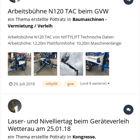
Arbeitsbühne N120 TAC beim GVW
ein Thema erstellte Pottratz in
Baumaschinen -
Vermietung / Verleih
Arbeitsbühne N120 TAC von NIFTYLIFT Technische Daten:
Arbeitshöhe: 12,20m Plattformhöhe: 10,20m Maschinenlänge:
4,50m Breite zurückgezogen: 1,10m Zulässige Betriebslast: 200kg
Seitliche Reichweite: 6,10m Maschinenhöhe: 1,90m
Maschinenbreit...
(und 4 weitere)
29. Juli 2018
niftylift
gvw
Laser- und Nivelliertag beim Geräteverleih
Wetterau am 25.01.18
ein Thema erstellte Pottratz in
Kongresse,