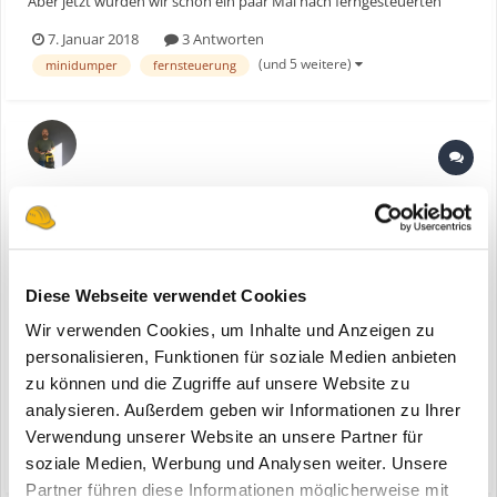
Aber jetzt wurden wir schon ein paar Mal nach ferngesteuerten
MiniDumpern gefragt. Im besten Fall mit
7. Januar 2018
3 Antworten
Hochentleerungsfunktion. Kennt hier im Forum einen Hersteller,
(und 5 weitere)
minidumper
fernsteuerung
der so etwas anbietet? Viele Grüße Andreas
Mobile-Heiz-Zentrale Vorstellung
ein Thema erstellte Pottratz in
Baugeräte & Werkzeuge
Mobile Elektro – Warmwasser – Heizung Für Bau / Industrie und
Handwerk · Individuelles Belegreifeheizen möglich. · Schnelle und
Diese Webseite verwendet Cookies
einfache Wartung und Reinigung · Moderne elektronische
Wir verwenden Cookies, um Inhalte und Anzeigen zu
Hocheffizienzpumpe mit automatischer Entlüftung...
personalisieren, Funktionen für soziale Medien anbieten
zu können und die Zugriffe auf unsere Website zu
analysieren. Außerdem geben wir Informationen zu Ihrer
2. Januar 2018
Verwendung unserer Website an unsere Partner für
(und 9 weitere)
sanitär
mobile-heiz-zentrale
soziale Medien, Werbung und Analysen weiter. Unsere
Partner führen diese Informationen möglicherweise mit