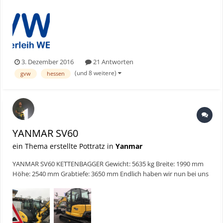
Email:info@gvw.de Baggerarbeiten • Gase • Elektrowerkzeuge •
Baumaschinen • Werkzeuge • Arbeitsbühnen Natürlich kann man
auch jeden Artik...
3. Dezember 2016
21 Antworten
(und 8 weitere)
gvw
hessen
YANMAR SV60
ein Thema erstellte Pottratz in
Yanmar
YANMAR SV60 KETTENBAGGER Gewicht: 5635 kg Breite: 1990 mm
Höhe: 2540 mm Grabtiefe: 3650 mm Endlich haben wir nun bei uns
in der Wetterau einen neuen YANMAR SV60. 💪