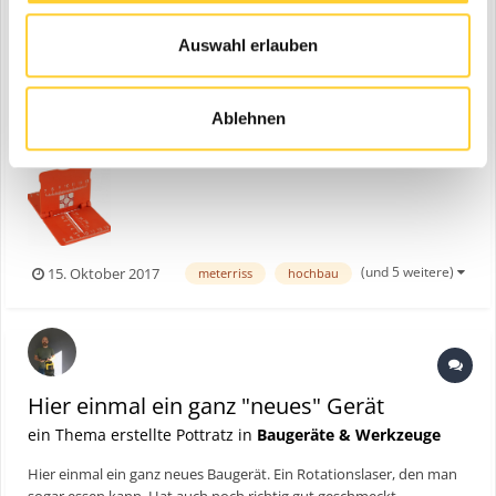
Geräteverleih Wetterau
ein Thema erstellte Pottratz in
Kongresse,
Auswahl erlauben
Veranstaltungen & Tagungen
Liebe Kunden, in der GVW-Akademie dreht sich am 17.10.2017 alles
Ablehnen
um das Thema Meterriss-Plaketten. Georg Rothbucher wird uns
folgende Themen näherbringen: Meterriss nach DIN 18299 VOB
Achsen einmal gemacht und dauerhaft gesichert Schnelles
Ausrichten von Linienlasern auf Achse...
(und 5 weitere)
15. Oktober 2017
meterriss
hochbau
Hier einmal ein ganz "neues" Gerät
ein Thema erstellte Pottratz in
Baugeräte & Werkzeuge
Hier einmal ein ganz neues Baugerät. Ein Rotationslaser, den man