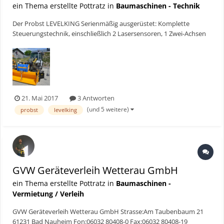
ein Thema erstellte Pottratz in
Baumaschinen - Technik
Der Probst LEVELKING Serienmäßig ausgerüstet: Komplette
Steuerungstechnik, einschließlich 2 Lasersensoren, 1 Zwei-Achsen
Neigungssensor. Bedienelemente werden im Fahrerhaus in ca. 2
Minuten befestigt und über den Zigarettenanzünder mit Strom
versorgt. Alle Systemkomponenten (Laser/Q...
21. Mai 2017
3 Antworten
(und 5 weitere)
probst
levelking
GVW Geräteverleih Wetterau GmbH
ein Thema erstellte Pottratz in
Baumaschinen -
Vermietung / Verleih
GVW Geräteverleih Wetterau GmbH Strasse:Am Taubenbaum 21
61231 Bad Nauheim Fon:06032 80408-0 Fax:06032 80408-19