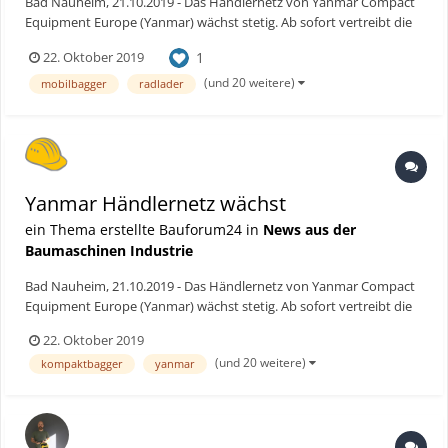
Bad Nauheim, 21.10.2019 - Das Händlernetz von Yanmar Compact
Equipment Europe (Yanmar) wächst stetig. Ab sofort vertreibt die
Firma Geräteverleih Wetterau (GVW) die Maschinen des
1
22. Oktober 2019
japanischen Herstellers im Wetteraukreis, im Hochtaunuskreis
sowie im Main-Kinzig-Kreis. Mit fast 20 Jahren Erfahrung im...
(und 20 weitere)
mobilbagger
radlader
Yanmar Händlernetz wächst
ein Thema erstellte Bauforum24 in
News aus der
Baumaschinen Industrie
Bad Nauheim, 21.10.2019 - Das Händlernetz von Yanmar Compact
Equipment Europe (Yanmar) wächst stetig. Ab sofort vertreibt die
Firma Geräteverleih Wetterau (GVW) die Maschinen des
22. Oktober 2019
japanischen Herstellers im Wetteraukreis, im Hochtaunuskreis
(und 20 weitere)
kompaktbagger
yanmar
sowie im Main-Kinzig-Kreis. Mit fast 20 Jahren Erfahrung im...