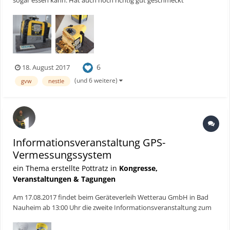
sogar essen kann. Hat auch noch richtig gut geschmeckt
6
18. August 2017
(und 6 weitere)
gvw
nestle
Informationsveranstaltung GPS-
Vermessungssystem
ein Thema erstellte Pottratz in
Kongresse,
Veranstaltungen & Tagungen
Am 17.08.2017 findet beim Geräteverleih Wetterau GmbH in Bad
Nauheim ab 13:00 Uhr die zweite Informationsveranstaltung zum
Thema Vermessung statt. Schwerpunkt wird diesmal das Messen
mit GPS sein. Egal ob beim Tiefbau, in der Landwirtschaft oder bei