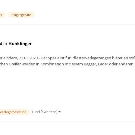
n
trägergeräte
4 in
Hunklinger
rlaindern, 23.03.2020 - Der Spezialist für Pflasterverlegezangen bietet ab s
schen Greifer werden in Kombination mit einem Bagger, Lader oder anderen 
ne. Dank de...
(und 9 weitere)
r-verlegemaschine