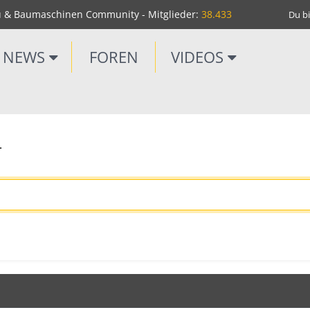
u & Baumaschinen Community - Mitglieder:
38.433
Du bi
NEWS
FOREN
VIDEOS
.