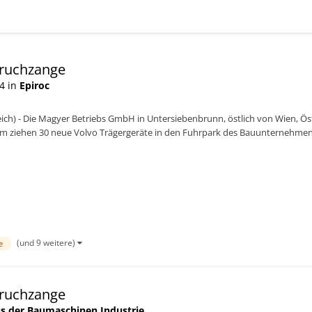
ruchzange
4 in
Epiroc
ich) - Die Magyer Betriebs GmbH in Untersiebenbrunn, östlich von Wien, Ös
m ziehen 30 neue Volvo Trägergeräte in den Fuhrpark des Bauunternehmens
die de...
(und 9 weitere)
e
ruchzange
s der Baumaschinen Industrie