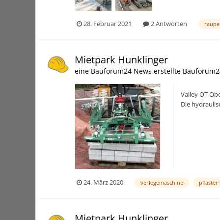
28. Februar 2021
2 Antworten
raupe
Mietpark Hunklinger
eine Bauforum24 News erstellte Bauforum2
Valley OT Obe
Die hydrauli
Verlegemaschi
24. März 2020
verlegemaschine
pflaste
Mietpark Hunklinger