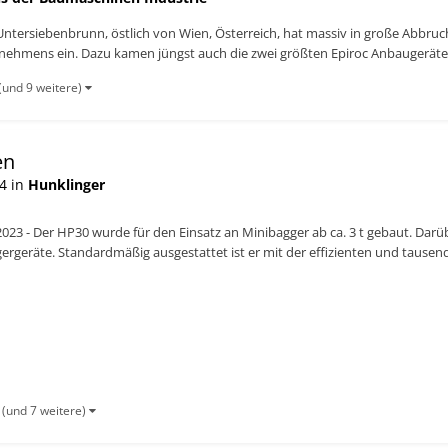
Untersiebenbrunn, östlich von Wien, Österreich, hat massiv in große Abbru
ehmens ein. Dazu kamen jüngst auch die zwei größten Epiroc Anbaugeräte, 
(und 9 weitere)
en
4 in
Hunklinger
.2023 - Der HP30 wurde für den Einsatz an Minibagger ab ca. 3 t gebaut. Dar
gergeräte. Standardmäßig ausgestattet ist er mit der effizienten und tause
erung, ein...
(und 7 weitere)