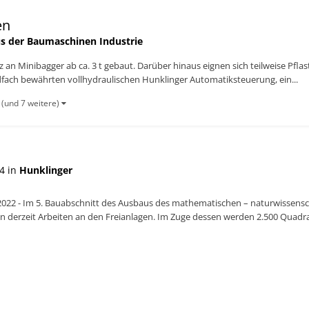
en
s der Baumaschinen Industrie
tz an Minibagger ab ca. 3 t gebaut. Darüber hinaus eignen sich teilweise Pf
ndfach bewährten vollhydraulischen Hunklinger Automatiksteuerung, ein...
(und 7 weitere)
4 in
Hunklinger
1.2022 - Im 5. Bauabschnitt des Ausbaus des mathematischen – naturwissen
en derzeit Arbeiten an den Freianlagen. Im Zuge dessen werden 2.500 Quad
0/30/14...