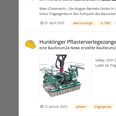
Wien (Österreich) - Die Magyer Betriebs GmbH in 
Volvo Trägergeräte in den Fuhrpark des Bauuntern
25. April 2023
abbruchzange
cc 7000
Hunklinger Pflasterverlegezang
eine Bauforum24 News erstellte Bauforum2
Valley, 10.01
Lader als Trä
Automatiksteu
12. Januar 2023
pflaster
trägergeräte