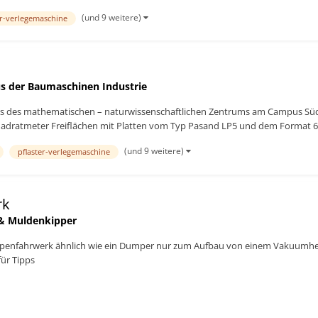
(und 9 weitere)
er-verlegemaschine
s der Baumaschinen Industrie
aus des mathematischen – naturwissenschaftlichen Zentrums am Campus Süds
adratmeter Freiflächen mit Platten vom Typ Pasand LP5 und dem Format 60
(und 9 weitere)
pflaster-verlegemaschine
rk
& Muldenkipper
aupenfahrwerk ähnlich wie ein Dumper nur zum Aufbau von einem Vakuumhebeg
für Tipps