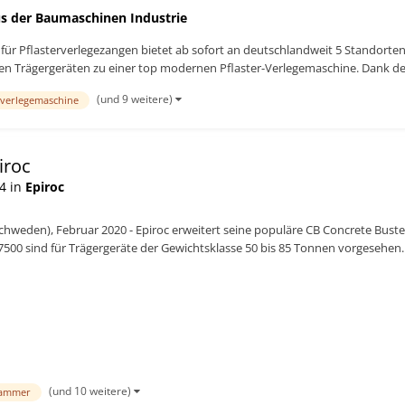
s der Baumaschinen Industrie
st für Pflasterverlegezangen bietet ab sofort an deutschlandweit 5 Standorte
n Trägergeräten zu einer top modernen Pflaster-Verlegemaschine. Dank de.
(und 9 weitere)
r-verlegemaschine
iroc
4 in
Epiroc
hweden), Februar 2020 - Epiroc erweitert seine populäre CB Concrete Bust
500 sind für Trägergeräte der Gewichtsklasse 50 bis 85 Tonnen vorgesehen.
e...
(und 10 weitere)
hammer