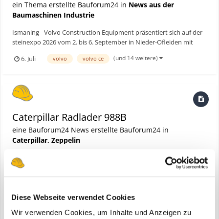
ein Thema erstellte Bauforum24 in
News aus der
Baumaschinen Industrie
Ismaning - Volvo Construction Equipment präsentiert sich auf der
steinexpo 2026 vom 2. bis 6. September in Nieder-Ofleiden mit
einem leistungsstarken Auftritt rund um Maschinen,
(und 14 weitere)
6. Juli
volvo
volvo ce
Elektrifizierung und digitale Services. Unter dem Messemotto
„Rohstoffgewinnung auf neuem Level: Effizient. Sicher. Profit...
Caterpillar Radlader 988B
eine Bauforum24 News erstellte Bauforum24 in
Caterpillar, Zeppelin
Diese Webseite verwendet Cookies
Wir verwenden Cookies, um Inhalte und Anzeigen zu