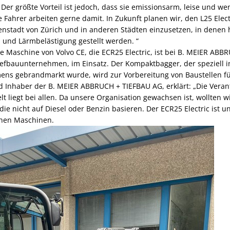
Der größte Vorteil ist jedoch, dass sie emissionsarm, leise und we
 Fahrer arbeiten gerne damit. In Zukunft planen wir, den L25 Elec
nenstadt von Zürich und in anderen Städten einzusetzen, in dene
 und Lärmbelästigung gestellt werden. “
he Maschine von Volvo CE, die ECR25 Electric, ist bei B. MEIER AB
fbauunternehmen, im Einsatz. Der Kompaktbagger, der speziell in
ens gebrandmarkt wurde, wird zur Vorbereitung von Baustellen f
 Inhaber der B. MEIER ABBRUCH + TIEFBAU AG, erklärt: „Die Veran
 liegt bei allen. Da unsere Organisation gewachsen ist, wollten wi
e nicht auf Diesel oder Benzin basieren. Der ECR25 Electric ist un
schen Maschinen.