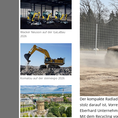
Wacker Neuson auf der GaLaBau
2026
Komatsu auf der steinexpo 2026
Der kompakte Radlade
stolz darauf ist, Vor
Eberhard Unternehmun
Mit dem Recycling vo