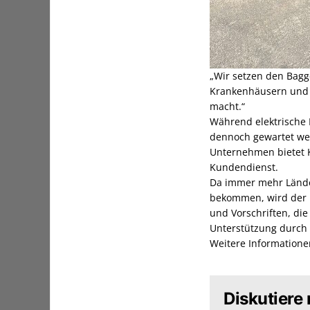
„Wir setzen den Bagg
Krankenhäusern und S
macht.“
Während elektrische
dennoch gewartet wer
Unternehmen bietet 
Kundendienst.
Da immer mehr Lände
bekommen, wird der M
und Vorschriften, di
Unterstützung durch l
Weitere Information
Diskutiere 