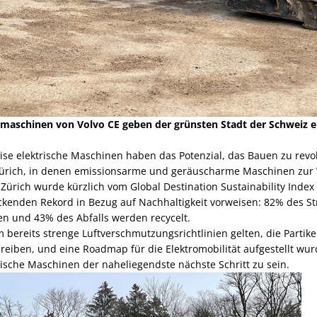
umaschinen von Volvo CE geben der grünsten Stadt der Schweiz e
eise elektrische Maschinen haben das Potenzial, das Bauen zu revo
 Zürich, in denen emissionsarme und geräuscharme Maschinen zur
Zürich wurde kürzlich vom Global Destination Sustainability Inde
ckenden Rekord in Bezug auf Nachhaltigkeit vorweisen: 82% des 
n und 43% des Abfalls werden recycelt.
 bereits strenge Luftverschmutzungsrichtlinien gelten, die Partikelf
eiben, und eine Roadmap für die Elektromobilität aufgestellt wur
rische Maschinen der naheliegendste nächste Schritt zu sein.