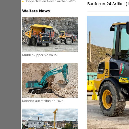
Kippertreffen Geilenkirchen 2026.
Bauforum24 Artikel (
Weitere News
Muldenkipper Volvo R70
Kobelco auf steinexpo 2026