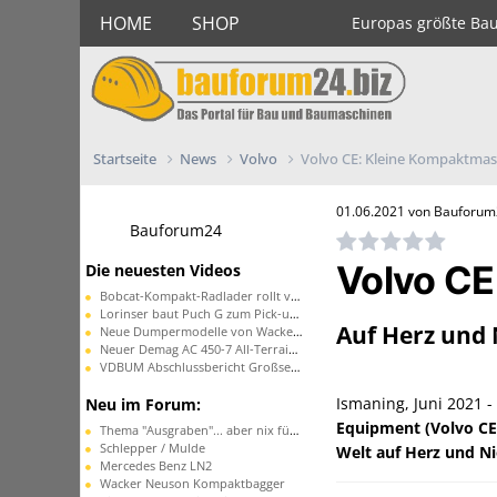
HOME
SHOP
Europas größte Ba
Startseite
News
Volvo
Volvo CE: Kleine Kompaktma
01.06.2021 von Bauforu
Bauforum24
Volvo CE
Die neuesten Videos
Bobcat-Kompakt-Radlader rollt vom Band
Lorinser baut Puch G zum Pick-up um
Auf Herz und 
Neue Dumpermodelle von Wacker Neuson
Neuer Demag AC 450-7 All-Terrain-Kran
VDBUM Abschlussbericht Großseminar
Ismaning, Juni 2021 -
Neu im Forum:
Equipment (Volvo CE
Thema "Ausgraben"... aber nix für schwache Nerven...
Schlepper / Mulde
Welt auf Herz und Ni
Mercedes Benz LN2
Wacker Neuson Kompaktbagger