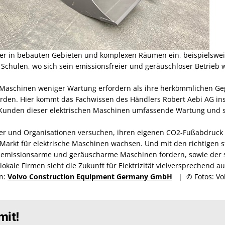
er in bebauten Gebieten und komplexen Räumen ein, beispielswei
chulen, wo sich sein emissionsfreier und geräuschloser Betrieb 
 Maschinen weniger Wartung erfordern als ihre herkömmlichen Ge
den. Hier kommt das Fachwissen des Händlers Robert Aebi AG ins
Kunden dieser elektrischen Maschinen umfassende Wartung und sp
r und Organisationen versuchen, ihren eigenen CO2-Fußabdruck i
arkt für elektrische Maschinen wachsen. Und mit den richtigen s
e emissionsarme und geräuscharme Maschinen fordern, sowie der 
okale Firmen sieht die Zukunft für Elektrizität vielversprechend au
en:
Volvo Construction Equipment Germany GmbH
| © Fotos: Vo
mit!