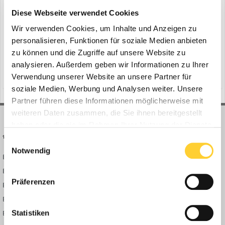
ein Thema erstellte Bauforum24 in
News aus der
Diese Webseite verwendet Cookies
Baumaschinen Industrie
Wir verwenden Cookies, um Inhalte und Anzeigen zu
Ismaning, Juni 2021 - Kleine, aber mächtige elektrische
personalisieren, Funktionen für soziale Medien anbieten
Kompaktmaschinen von Volvo Construction Equipment (Volvo CE)
zu können und die Zugriffe auf unsere Website zu
werden zum ersten Mal von Schweizer Kunden in einer der
1. Juni 2021
nachhaltigsten Städte der Welt auf Herz und Nieren geprüft - und
analysieren. Außerdem geben wir Informationen zu Ihrer
(und 17 weitere)
betonabbruch
baustoffrecycling
die Ergebnisse sind „ruhig“ zufriedenstellend. Bauforum2...
Verwendung unserer Website an unsere Partner für
soziale Medien, Werbung und Analysen weiter. Unsere
Partner führen diese Informationen möglicherweise mit
weiteren Daten zusammen, die Sie ihnen bereitgestellt
haben oder die sie im Rahmen Ihrer Nutzung der Dienste
BAUFORUM24
FORUM LINKS
gesammelt haben.
Einwilligungsauswahl
Notwendig
Bauforum24 News
Registrieren
Bauforum24 TV
Anmelden
Präferenzen
BF24 Mediathek
Passwort vergessen?
BF24 Fotostrecken
Neue Themen
Bauforum Shop
Forenübersicht
Statistiken