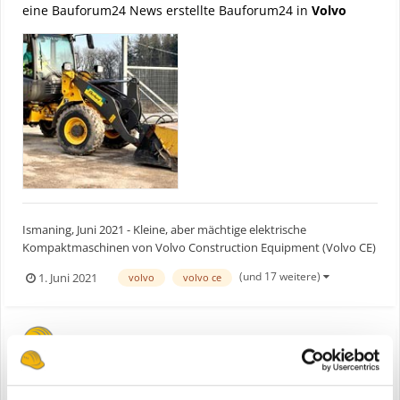
eine Bauforum24 News erstellte Bauforum24 in
Volvo
Ismaning, Juni 2021 - Kleine, aber mächtige elektrische
Kompaktmaschinen von Volvo Construction Equipment (Volvo CE)
werden zum ersten Mal von Schweizer Kunden in einer der
(und 17 weitere)
1. Juni 2021
volvo
volvo ce
nachhaltigsten Städte der Welt auf Herz und Nieren geprüft - und
die Ergebnisse sind „ruhig“ zufriedenstellend. Bauforum2...
Volvo CE: Kleine Kompaktmaschinen