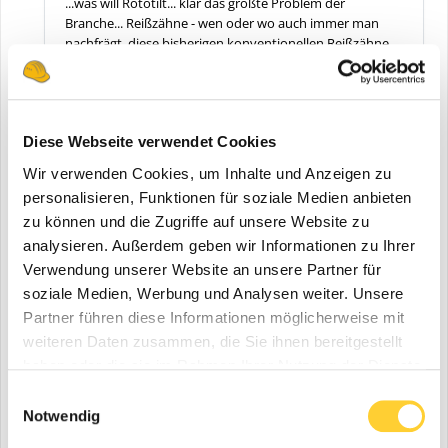
...was will Rototilt... klar das größte Problem der
Branche... Reißzähne - wen oder wo auch immer man
nachfrägt, diese bisherigen konventionellen Reißzähne
anderer Hersteller funktionieren nicht gscheid und
brechen ständig ab... scheint keinen Baggerfahrer zu
geben, der nicht jede Woche mindestens einen Reißzahn
zerlegt / abbricht.
Diese Webseite verwendet Cookies
Große Firmen kaufen die Dinger wohl mindestens im
Zehnerpack und Hersteller, wie z.B. Rädlinger sind wohl
Wir verwenden Cookies, um Inhalte und Anzeigen zu
zu blöd brauchbare Reißzähne zu bauen, schieben aber
personalisieren, Funktionen für soziale Medien anbieten
dafür zusätzliche Schichten um den Bedarf an Ersatz für
zu können und die Zugriffe auf unsere Website zu
abgebrochene Reißzähne zu decken.
PS: ...zu Sicherheit - der Beitrag kann Spuren von Ironie
analysieren. Außerdem geben wir Informationen zu Ihrer
und Sarkasmus enthalten
Verwendung unserer Website an unsere Partner für
soziale Medien, Werbung und Analysen weiter. Unsere
Partner führen diese Informationen möglicherweise mit
Zitieren
1
1
weiteren Daten zusammen, die Sie ihnen bereitgestellt
haben oder die sie im Rahmen Ihrer Nutzung der Dienste
gesammelt haben.
Einwilligungsauswahl
RH6Fahrer
1.353
Notwendig
Geschrieben
20. Mai 2021