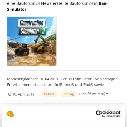
eine Bauforum24 News erstellte Bauforum24 in
Bau-
Simulator
Mönchengladbach, 10.04.2019 - Der Bau-Simulator 3 von astragon
Entertainment ist ab sofort für iPhone® und iPad® sowie
Smartphones und Tablets mit Android™-Betriebssystem erhältlich.
(und 26 weitere)
10. April 2019
bobcat
bomag
Begebt euch hinter das Steuer von über 50 Baumaschinen von 12
namhaften Herstellern und macht euch an die Arbeit auf...