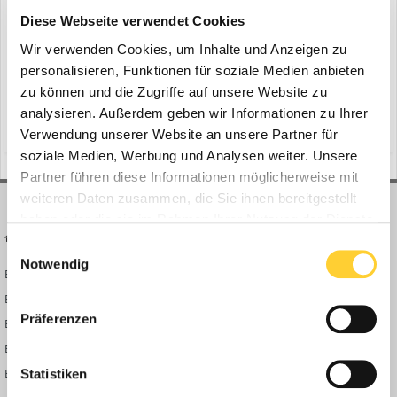
Bau-Simulator 3
Diese Webseite verwendet Cookies
ein Thema erstellte Bauforum24 in
News aus der
Baumaschinen Industrie
Wir verwenden Cookies, um Inhalte und Anzeigen zu
personalisieren, Funktionen für soziale Medien anbieten
Mönchengladbach, 10.04.2019 - Der Bau-Simulator 3 von astragon
zu können und die Zugriffe auf unsere Website zu
Entertainment ist ab sofort für iPhone® und iPad® sowie
Smartphones und Tablets mit Android™-Betriebssystem erhältlich.
analysieren. Außerdem geben wir Informationen zu Ihrer
(und 26 weitere)
10. April 2019
bobcat
bomag
Begebt euch hinter das Steuer von über 50 Baumaschinen von 12
Verwendung unserer Website an unsere Partner für
namhaften Herstellern und macht euch an die Arbeit auf...
soziale Medien, Werbung und Analysen weiter. Unsere
Partner führen diese Informationen möglicherweise mit
weiteren Daten zusammen, die Sie ihnen bereitgestellt
haben oder die sie im Rahmen Ihrer Nutzung der Dienste
BAUFORUM24
FORUM LINKS
gesammelt haben.
Einwilligungsauswahl
Notwendig
Bauforum24 News
Registrieren
Bauforum24 TV
Anmelden
Präferenzen
BF24 Mediathek
Passwort vergessen?
BF24 Fotostrecken
Neue Themen
Bauforum Shop
Forenübersicht
Statistiken