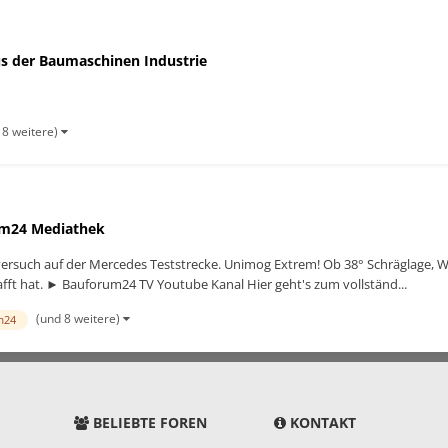
s der Baumaschinen Industrie
 8 weitere)
m24 Mediathek
rsuch auf der Mercedes Teststrecke. Unimog Extrem! Ob 38° Schräglage, Wa
afft hat. ► Bauforum24 TV Youtube Kanal Hier geht's zum vollständ...
(und 8 weitere)
m24
BELIEBTE FOREN
KONTAKT