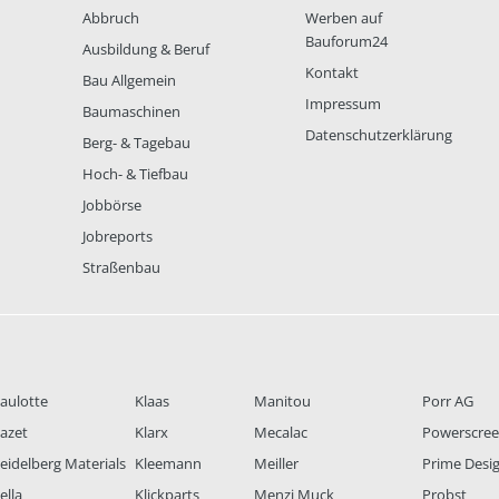
Abbruch
Werben auf
Bauforum24
Ausbildung & Beruf
Kontakt
Bau Allgemein
Impressum
Baumaschinen
Datenschutzerklärung
Berg- & Tagebau
Hoch- & Tiefbau
Jobbörse
Jobreports
Straßenbau
aulotte
Klaas
Manitou
Porr AG
azet
Klarx
Mecalac
Powerscre
eidelberg Materials
Kleemann
Meiller
Prime Desi
ella
Klickparts
Menzi Muck
Probst