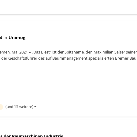
4 in
Unimog
remen, Mai 2021 – „Das Biest“ ist der Spitzname, den Maximilian Salzer sein
 der Geschäftsführer des auf Baummanagement spezialisierten Bremer Baumdi
..
(und 15 weitere)
s der Baumaschinen Industrie