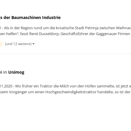
s der Baumaschinen Industrie
1 - Als in der Region rund um die kroatische Stadt Petrinja zwischen Weihn
en helfen“, fasst René Dusseldorp, Geschäftsführer der Gaggenauer Firmen 
(und 12 weitere)
4 in
Unimog
.11.2020 - Wo früher ein Traktor die Milch von den Höfen sammelte, ist jetz
 beim Vorgänger um einen Hochgeschwindigkeitstraktor handelte, so ist der
at d...