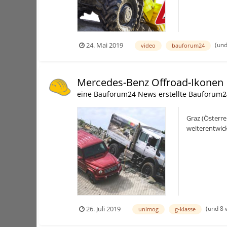
(und
24. Mai 2019
video
bauforum24
Mercedes-Benz Offroad-Ikonen
eine Bauforum24 News erstellte Bauforum2
Graz (Österre
weiterentwic
Pkw-Bereich, i
(und 8 
26. Juli 2019
unimog
g-klasse