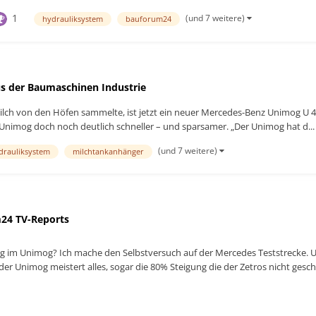
1
(und 7 weitere)
hydrauliksystem
bauforum24
s der Baumaschinen Industrie
e Milch von den Höfen sammelte, ist jetzt ein neuer Mercedes-Benz Unimog U
 Unimog doch noch deutlich schneller – und sparsamer. „Der Unimog hat d...
(und 7 weitere)
drauliksystem
milchtankanhänger
24 TV-Reports
g im Unimog? Ich mache den Selbstversuch auf der Mercedes Teststrecke. 
der Unimog meistert alles, sogar die 80% Steigung die der Zetros nicht ges