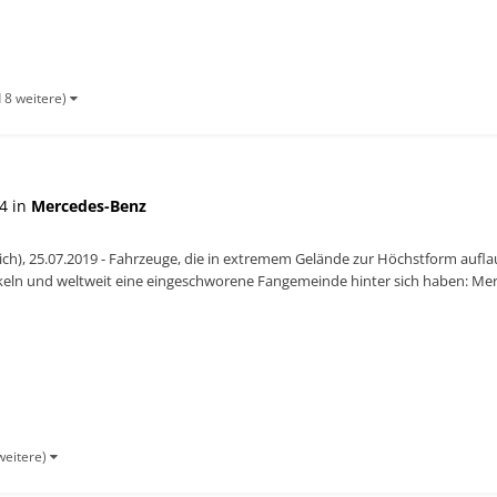
 8 weitere)
4 in
Mercedes-Benz
ich), 25.07.2019 - Fahrzeuge, die in extremem Gelände zur Höchstform aufla
keln und weltweit eine eingeschworene Fangemeinde hinter sich haben: Merc
st bei d...
weitere)