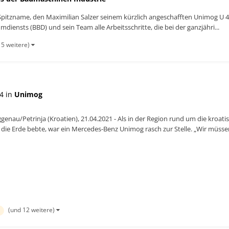
r Spitzname, den Maximilian Salzer seinem kürzlich angeschafften Unimog U 4
ensts (BBD) und sein Team alle Arbeitsschritte, die bei der ganzjähri...
15 weitere)
4 in
Unimog
genau/Petrinja (Kroatien), 21.04.2021 - Als in der Region rund um die kroa
die Erde bebte, war ein Mercedes-Benz Unimog rasch zur Stelle. „Wir müssen
irmen Mer...
(und 12 weitere)