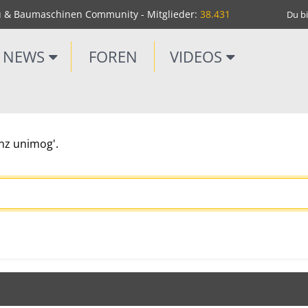
u & Baumaschinen Community - Mitglieder:
38.431
Du bi
NEWS
FOREN
VIDEOS
nz unimog'.