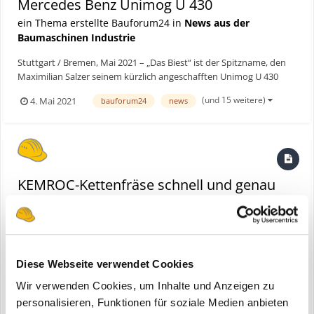
Mercedes Benz Unimog U 430
ein Thema erstellte Bauforum24 in
News aus der
Baumaschinen Industrie
Stuttgart / Bremen, Mai 2021 – „Das Biest“ ist der Spitzname, den
Maximilian Salzer seinem kürzlich angeschafften Unimog U 430
verpasst hat. Mit ihm erledigen der Geschäftsführer des auf
(und 15 weitere)
4. Mai 2021
bauforum24
news
Baummanagement spezialisierten Bremer Baumdiensts (BBD) und
sein Team alle Arbeitsschritte, die bei der ganzjähri...
KEMROC-Kettenfräse schnell und genau
eine Bauforum24 News erstellte Bauforum24 in
Kemroc
Diese Webseite verwendet Cookies
Wir verwenden Cookies, um Inhalte und Anzeigen zu
personalisieren, Funktionen für soziale Medien anbieten