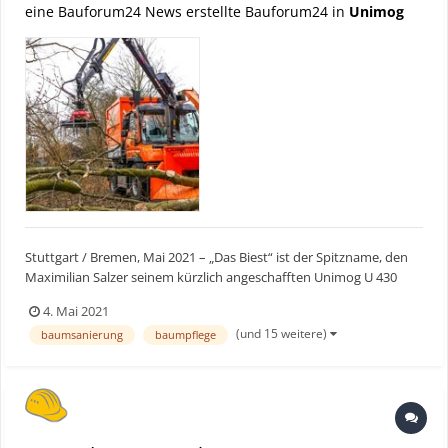
eine Bauforum24 News erstellte Bauforum24 in
Unimog
Stuttgart / Bremen, Mai 2021 – „Das Biest“ ist der Spitzname, den
Maximilian Salzer seinem kürzlich angeschafften Unimog U 430
verpasst hat. Mit ihm erledigen der Geschäftsführer des auf
4. Mai 2021
Baummanagement spezialisierten Bremer Baumdiensts (BBD) und
(und 15 weitere)
baumsanierung
baumpflege
sein Team alle Arbeitsschritte, die bei der ganzjähri...