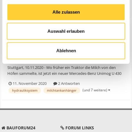
1
11. November 2020
2 Kommentare
Hochgeschwindigkeitstraktor handelte, so ist der Unimog doch
noch deutlich schneller – und sparsamer. „Der Unimog hat d...
(und 7 weitere)
hydrauliksystem
bauforum24
Alle zulassen
Auswahl erlauben
Unimog liefert Milch
Ablehnen
ein Thema erstellte Bauforum24 in
News aus der
Baumaschinen Industrie
Stuttgart, 10.11.2020 - Wo früher ein Traktor die Milch von den
Höfen sammelte, ist jetzt ein neuer Mercedes-Benz Unimog U 430
im Einsatz. Auch wenn es sich beim Vorgänger um einen
11. November 2020
2 Antworten
Hochgeschwindigkeitstraktor handelte, so ist der Unimog doch
(und 7 weitere)
hydrauliksystem
milchtankanhänger
noch deutlich schneller – und sparsamer. „Der Unimog hat d...
BAUFORUM24
FORUM LINKS