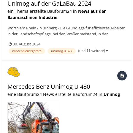
Unimog auf der GaLaBau 2024
ein Thema erstellte Bauforum24 in
News aus der
Baumaschinen Industrie
Wörth am Rhein / Nürnberg - Die Grundlage für effizientes Arbeiten
in der Landschaftspflege, bei der Straßenmeisterei, in der
Landwirtschaft oder auf dem Bau ist ein leistungsfähiger Fuhrpark.
30. August 2024
Mit dem Unimog Geräteträger können vielseitige Aufgaben
(und 11 weitere)
winterdienstgeräte
unimog u 327
professionell, effizient und ergonomisch erledigt w...
Mercedes Benz Unimog U 430
eine Bauforum24 News erstellte Bauforum24 in
Unimog