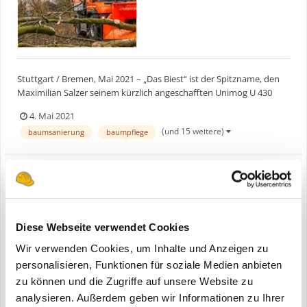
Stuttgart / Bremen, Mai 2021 – „Das Biest“ ist der Spitzname, den
Maximilian Salzer seinem kürzlich angeschafften Unimog U 430
verpasst hat. Mit ihm erledigen der Geschäftsführer des auf
4. Mai 2021
Baummanagement spezialisierten Bremer Baumdiensts (BBD) und
(und 15 weitere)
baumsanierung
baumpflege
sein Team alle Arbeitsschritte, die bei der ganzjähri...
Mercedes Benz Unimog U 430
Diese Webseite verwendet Cookies
ein Thema erstellte Bauforum24 in
News aus der
Baumaschinen Industrie
Wir verwenden Cookies, um Inhalte und Anzeigen zu
personalisieren, Funktionen für soziale Medien anbieten
Stuttgart / Bremen, Mai 2021 – „Das Biest“ ist der Spitzname, den
zu können und die Zugriffe auf unsere Website zu
Maximilian Salzer seinem kürzlich angeschafften Unimog U 430
verpasst hat. Mit ihm erledigen der Geschäftsführer des auf
analysieren. Außerdem geben wir Informationen zu Ihrer
(und 15 weitere)